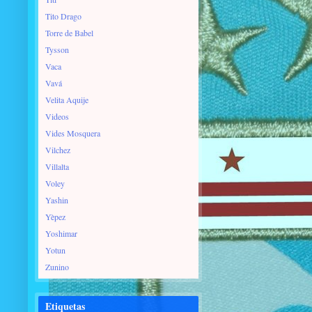
Tito Drago
Torre de Babel
Tysson
Vaca
Vavá
Velita Aquije
Videos
Vides Mosquera
Vilchez
Villalta
Voley
Yashin
Yèpez
Yoshimar
Yotun
Zunino
Etiquetas