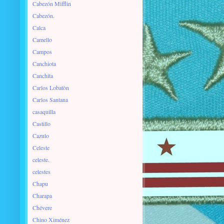
Cabezón Mifflin
Cabezón.
Calca
Camello
Campos
Canchiota
Canchita
Carlos Lobatòn
Carlos Santana
casaquilla
Castillo
Cazulo
Celeste
celeste.
celestes
Chapu
Charapa
Chévere
Chino Ximénez