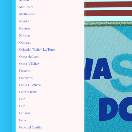
Mosquera
Multimedia
Nando
Neymar
Noticias
Olivares
Orlando "Chito" La Torre
Oscar de León
Oscar Vilchez
Palacios
Palmeiras
Paolo Guerrero
Pedrito Ruiz
Pele
Pelé
Peñarol
Pepa
Pepe del Castillo