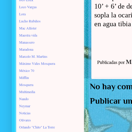
10’ + 6’ de d
Loco Vargas
sopla la ocar
Lora
Lucho Rubiños
en agua tibi
Mac Allister
Maestra vida
Manassero
Maradona
Marcelo M. Martins
Ma
Publicadas por
Máximo Vides Mosquera
México 70
Mifflin
No hay com
Mosquera
Multimedia
Nando
Publicar u
Neymar
Noticias
Olivares
Orlando "Chito" La Torre