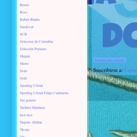
Renzo
Ross
Rubén Blades
Sandoval
SCB
Seleccion de Colombia
Selección Peruana
Sheput
Entrada más reciente
Shoro
Suscribirse a:
Comen
Solís
Sotil
Sporting Cristal
Sporting Cristal Felipe Cantuarias
Sui generis
Tachero Martínez
tacu tacu
Taquito ;Militar
Távara
Titi