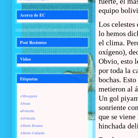
fuerte, el má
equipo bolivi
Acerca de EC
Los celestes 
lo hemos dich
el clima. Pe
Post Recientes
oxígeno), dec
Video
Obvio, esto l
por toda la c
Etiquetas
bochas. Esto 
metieron al á
.
<Mosquera
Un gol piyam
Abram
sonriente co
advincula
que se viene 
Advíncula
hinchada del
Alberto Bonnet
Alberto Gallardo