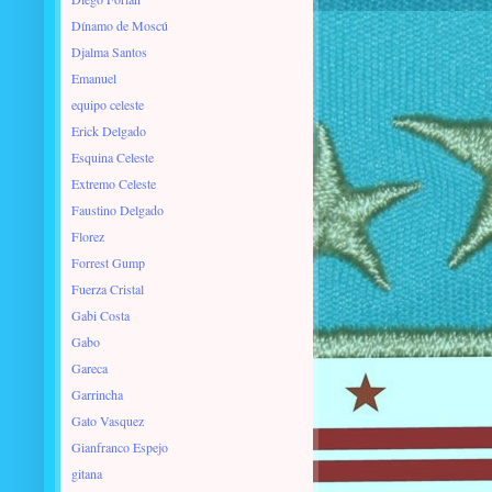
Dínamo de Moscú
Djalma Santos
Emanuel
equipo celeste
Erick Delgado
Esquina Celeste
Extremo Celeste
Faustino Delgado
Florez
Forrest Gump
Fuerza Cristal
Gabi Costa
Gabo
Gareca
Garrincha
Gato Vasquez
Gianfranco Espejo
gitana