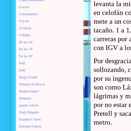
levanta la mi
Corozo
en celofán co
Correcaminos
mete a un cos
Coyote
Cronicas
tacaño. 1 a 1
Cubillas
carreras por 
De los 60
con IGV a lo
De los 70
De los 80
Por desgracia
Didi
sollozando, 
Didí
Diego Forlán
por su ingenu
Dínamo de Moscú
son como Láz
Djalma Santos
lágrimas y m
Emanuel
por no estar 
equipo celeste
Erick Delgado
Pretell y sac
Esquina Celeste
metro.
Extremo Celeste