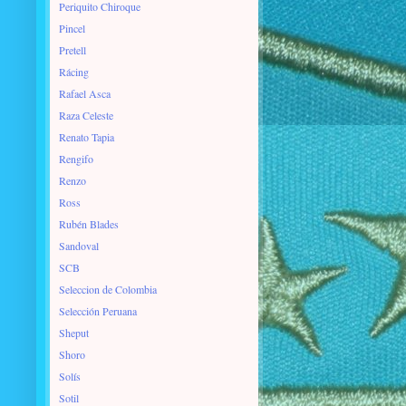
Periquito Chiroque
Pincel
Pretell
Rácing
Rafael Asca
Raza Celeste
Renato Tapia
Rengifo
Renzo
Ross
Rubén Blades
Sandoval
SCB
Seleccion de Colombia
Selección Peruana
Sheput
Shoro
Solís
Sotil