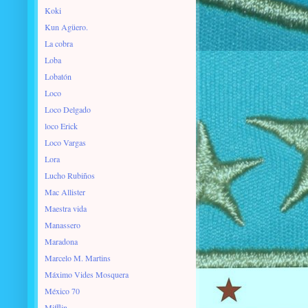
Koki
Kun Agüero.
La cobra
Loba
Lobatón
Loco
Loco Delgado
loco Erick
Loco Vargas
Lora
Lucho Rubiños
Mac Allister
Maestra vida
Manassero
Maradona
Marcelo M. Martins
Máximo Vides Mosquera
México 70
Mifflin