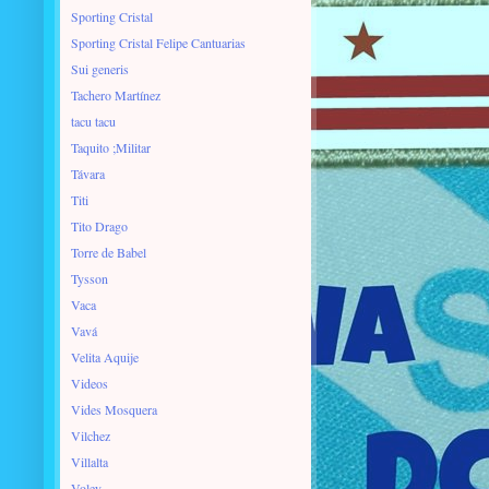
Sporting Cristal
Sporting Cristal Felipe Cantuarias
Sui generis
Tachero Martínez
tacu tacu
Taquito ;Militar
Távara
Titi
Tito Drago
Torre de Babel
Tysson
Vaca
Vavá
Velita Aquije
Videos
Vides Mosquera
Vilchez
Villalta
Voley