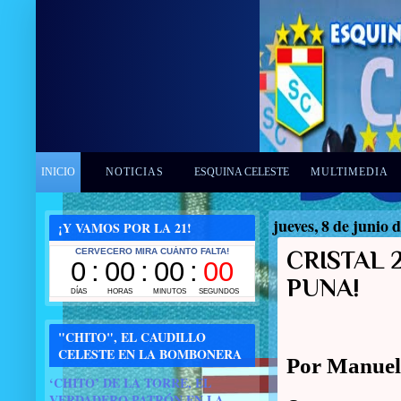
INICIO
NOTICIAS
ESQUINA CELESTE
MULTIMEDIA
jueves, 8 de junio 
¡Y VAMOS POR LA 21!
CRISTAL 
PUNA!
"CHITO", EL CAUDILLO
CELESTE EN LA BOMBONERA
Por Manuel
‘CHITO’ DE LA TORRE, EL
VERDADERO PATRÓN EN LA