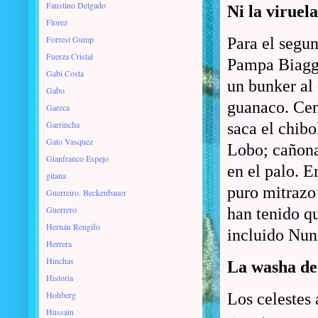
Faustino Delgado
Ni la virue
Florez
Forrest Gump
Para el segu
Fuerza Cristal
Pampa Biaggi
Gabi Costa
un bunker al 
Gabo
guanaco. Cent
Gareca
Garrincha
saca el chibo
Gato Vasquez
Lobo; cañona
Gianfranco Espejo
en el palo. E
gitana
puro mitrazo 
Guerreiro. Beckenbauer
Guerrero
han tenido qu
Hernán Rengifo
incluido Nun
Herrera
Hinchas
La washa d
Historia
Hohberg
Los celestes 
Hussain