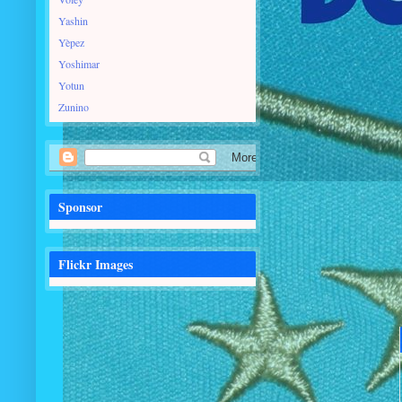
Yashin
Yèpez
Yoshimar
Yotun
Zunino
Sponsor
Flickr Images