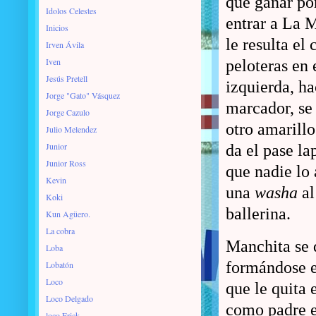
que ganar po
Idolos Celestes
entrar a La 
Inicios
le resulta el
Irven Ávila
Iven
peloteras en 
Jesús Pretell
izquierda, ha
Jorge "Gato" Vásquez
marcador, se
Jorge Cazulo
otro amarill
Julio Melendez
Junior
da el pase la
Junior Ross
que nadie lo 
Kevin
una
washa
al
Koki
ballerina.
Kun Agüero.
La cobra
Manchita se q
Loba
formándose en
Lobatón
Loco
que le quita 
Loco Delgado
como padre es
loco Erick