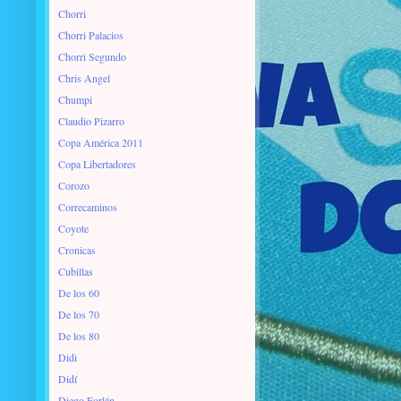
Chorri
Chorri Palacios
Chorri Segundo
Chris Angel
Chumpi
Claudio Pizarro
Copa América 2011
Copa Libertadores
Corozo
Correcaminos
Coyote
Cronicas
Cubillas
De los 60
De los 70
De los 80
Didi
Didí
Diego Forlán