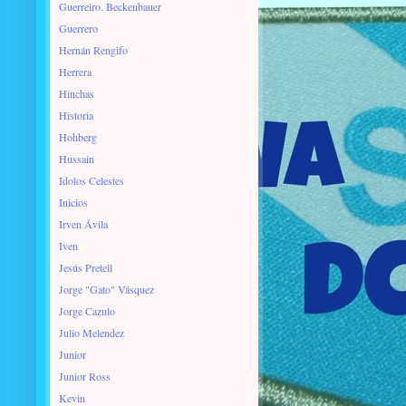
Guerreiro. Beckenbauer
Guerrero
Hernán Rengifo
Herrera
Hinchas
Historia
Hohberg
Hussain
Idolos Celestes
Inicios
Irven Ávila
Iven
Jesús Pretell
Jorge "Gato" Vásquez
Jorge Cazulo
Julio Melendez
Junior
Junior Ross
Kevin