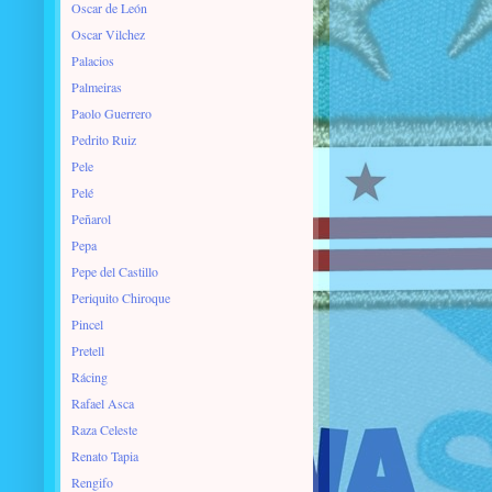
Oscar de León
Oscar Vilchez
Palacios
Palmeiras
Paolo Guerrero
Pedrito Ruiz
Pele
Pelé
Peñarol
Pepa
Pepe del Castillo
Periquito Chiroque
Pincel
Pretell
Rácing
Rafael Asca
Raza Celeste
Renato Tapia
Rengifo