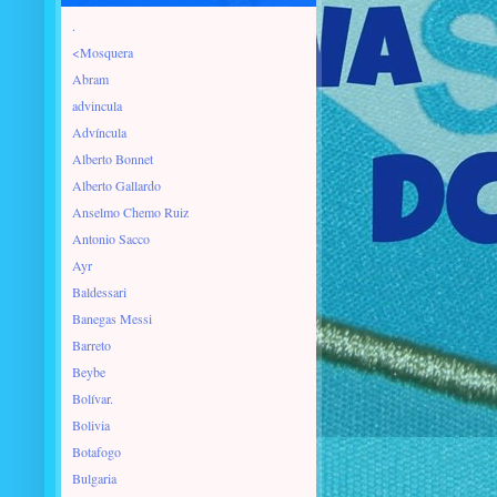
.
<Mosquera
Abram
advincula
Advíncula
Alberto Bonnet
Alberto Gallardo
Anselmo Chemo Ruiz
Antonio Sacco
Ayr
Baldessari
Banegas Messi
Barreto
Beybe
Bolívar.
Bolivia
Botafogo
Bulgaria