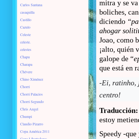
mitra y se v
Carlos Santana
boliches, can
casaquilla
Castillo
diciendo
“pa’
Cazulo
ahogar soliti
Celeste
Joao, como b
celeste.
¡alto, quién 
celestes
Chapu
galope de “
e
Charapa
que está en r
Chévere
Chino Ximénez
-Ei, ratinho,
Chorri
centro!
Chorri Palacios
Chorri Segundo
Chris Angel
Traducción:
Chumpi
estoy metiend
Claudio Pizarro
Copa América 2011
Speedy -que y
Copa Libertadores