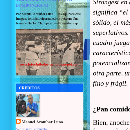
Strongest en 
BOMBONERA (I)
significa “el
Por Manuel Araníbar Luna @esquinaceleste
Imagen: fotosfutbolperuano.blospot.com Una
sólido, el má
frase de Héctor Chumpitaz: —El jugador a qu...
superlativos
cuadro juega
característic
potencializan
otra parte, u
fino y frágil.
CREDITOS
¿Pan comi
Manuel Araníbar Luna
Bien, anoche 
Ver mi perfil completo