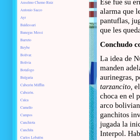
Ese fue su er
Anselmo Chemo Ruiz
Antonio Sacco
alarma que le
Ayr
pantuflas, ju
Baldessari
que les queda
Banegas Messi
Barreto
Conchudo c
Beybe
Bolívar.
La idea de N
Bolivia
manden adela
Botafogo
aurinegras, p
Bulgaria
Cabezón Mifflin
tarzancito
, e
Cabezón.
choca en el p
Calca
arco bolivian
Camello
ganchitos inv
Campos
Canchiota
jugada la ini
Canchita
Interpol. Hab
Carlos Lobatòn