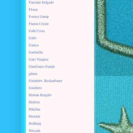
Faustino Delgado
Florez
Forrest Gump
Fuerza Cristal
Gabi Costa
Gabo
Gareca
Garrincha
Gato Vasquez
Gianfranco Espejo
gitana
Guerreiro. Beckenbauer
Guerrero
Hernán Rengifo
Herrera
Hinchas
Historia
Hohberg
Hussain