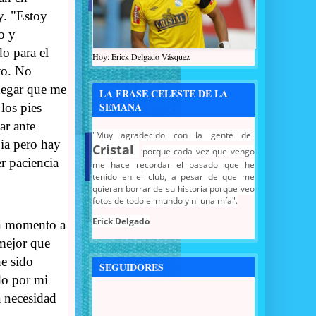
. "Estoy
o y
o para el
Hoy: Erick Delgado Vásquez
o. No
egar que me
LA FRASE CELESTE DE LA
SEMANA
los pies
ar ante
"Muy agradecido con la gente de
a pero hay
Cristal
porque cada vez que vengo
r paciencia
me hace recordar el pasado que he
tenido en el club, a pesar de que me
quieran borrar de su historia porque veo
fotos de todo el mundo y ni una mía".
Erick Delgado
un momento a
 mejor que
he sido
SEGUIDORES
do por mi
a necesidad