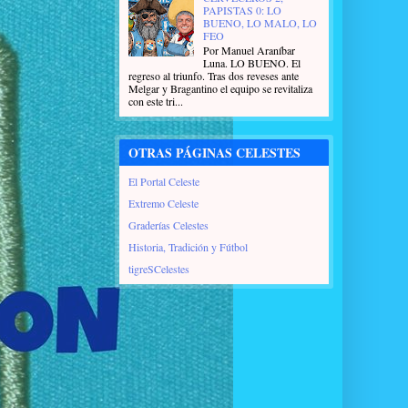
PAPISTAS 0: LO
BUENO, LO MALO, LO
FEO
Por Manuel Araníbar
Luna. LO BUENO. El
regreso al triunfo. Tras dos reveses ante
Melgar y Bragantino el equipo se revitaliza
con este tri...
OTRAS PÁGINAS CELESTES
El Portal Celeste
Extremo Celeste
Graderías Celestes
Historia, Tradición y Fútbol
tigreSCelestes