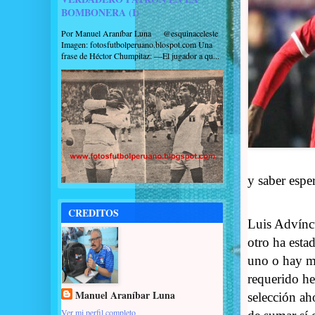
BOMBONERA (I)
Por Manuel Araníbar Luna @esquinaceleste
Imagen: fotosfutbolperuano.blospot.com Una
frase de Héctor Chumpitaz: —El jugador a qu...
y saber espe
CREDITOS
Luis Advíncu
otro ha esta
uno o hay má
requerido he
Manuel Araníbar Luna
selección ah
Ver mi perfil completo