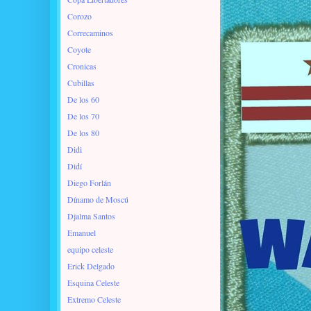
Corozo
Correcaminos
Coyote
Cronicas
Cubillas
De los 60
De los 70
De los 80
Didi
Didí
Diego Forlán
Dínamo de Moscú
Djalma Santos
Emanuel
equipo celeste
Erick Delgado
Esquina Celeste
Extremo Celeste