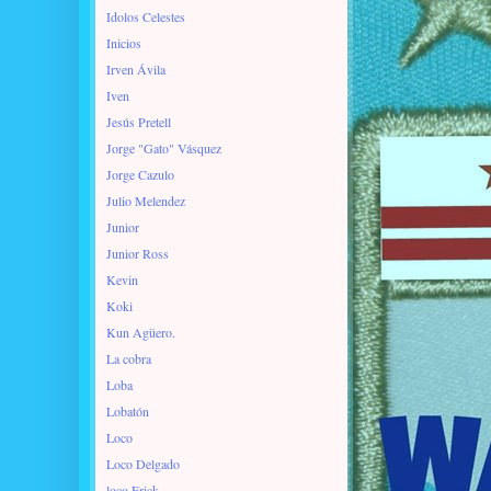
Idolos Celestes
Inicios
Irven Ávila
Iven
Jesús Pretell
Jorge "Gato" Vásquez
Jorge Cazulo
Julio Melendez
Junior
Junior Ross
Kevin
Koki
Kun Agüero.
La cobra
Loba
Lobatón
Loco
Loco Delgado
loco Erick