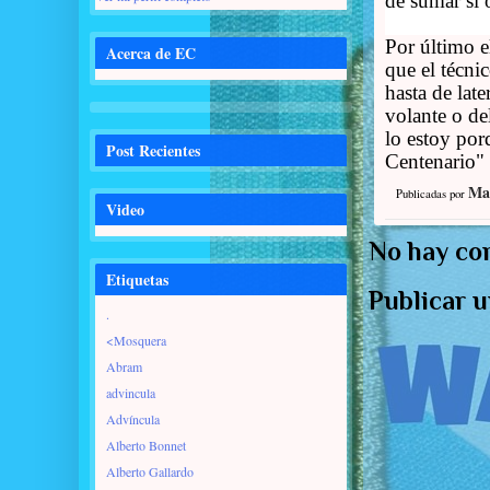
de sumar sí 
Por último e
Acerca de EC
que el técni
hasta de lat
volante o de
lo estoy por
Post Recientes
Centenario"
Ma
Publicadas por
Video
No hay co
Etiquetas
Publicar 
.
<Mosquera
Abram
advincula
Advíncula
Alberto Bonnet
Alberto Gallardo