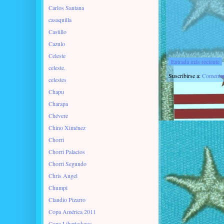
Carlos Santana
casaquilla
Castillo
Cazulo
Celeste
Entrada más reciente
celeste.
Suscribirse a:
Comentar
celestes
Chapu
Charapa
Chévere
Chino Ximénez
Chorri
Chorri Palacios
Chorri Segundo
Chris Angel
Chumpi
Claudio Pizarro
Copa América 2011
Copa Libertadores