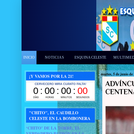
INICIO
NOTICIAS
ESQUINA CELESTE
MULTIME
martes, 5 de junio de
¡Y VAMOS POR LA 21!
ADVÍNCU
CENTEN
"CHITO", EL CAUDILLO
CELESTE EN LA BOMBONERA
‘CHITO’ DE LA TORRE, EL
VERDADERO PATRÓN EN LA