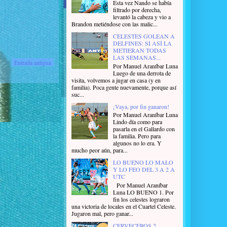
Esta vez Nando se había
filtrado por derecha,
levantó la cabeza y vio a
Brandon metiéndose con las malic...
CELESTES GOLEAN A
DELFINES: SI ASÍ LA
METIERAN TODAS
LAS SEMANAS...
Entrada antigua
Por Manuel Araníbar Luna
Luego de una derrota de
visita, volvemos a jugar en casa (y en
familia). Poca gente nuevamente, porque así
suc...
¡Vaya, por fin ganaron!
Por Manuel Araníbar Luna
Lindo día como para
pasarla en el Gallardo con
la familia. Pero para
algunos no lo era. Y
mucho peor aún, para...
LO BUENO LO MALO
Y LO FEO DEL 3 A 2 A
UTC
Por Manuel Araníbar
Luna LO BUENO 1. Por
fin los celestes lograron
una victoria de locales en el Cuartel Celeste.
Jugaron mal, pero ganar...
CERVECEROS 2,