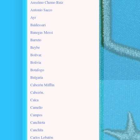
Anselmo Chemo Ruiz
Antonio Sacco
Ayr
Baldessari
Banegas Messi
Barreto
Beybe
Bolívar.
Bolivia
Botafogo
Bulgaria
Cabezón Mifflin
Cabezón.
Calca
Camello
Campos
Canchiota
Canchita
Carlos Lobatòn