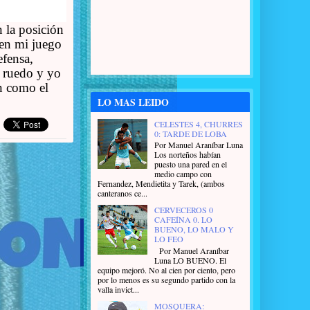
n la posición
 en mi juego
efensa,
l ruedo y yo
ón como el
LO MAS LEIDO
CELESTES 4, CHURRES
0: TARDE DE LOBA
Por Manuel Araníbar Luna
Los norteños habían
puesto una pared en el
medio campo con
Fernandez, Mendietita y Tarek, (ambos
canteranos ce...
CERVECEROS 0
CAFEÍNA 0. LO
BUENO, LO MALO Y
LO FEO
Por Manuel Araníbar
Luna LO BUENO. El
equipo mejoró. No al cien por ciento, pero
por lo menos es su segundo partido con la
valla invict...
MOSQUERA: