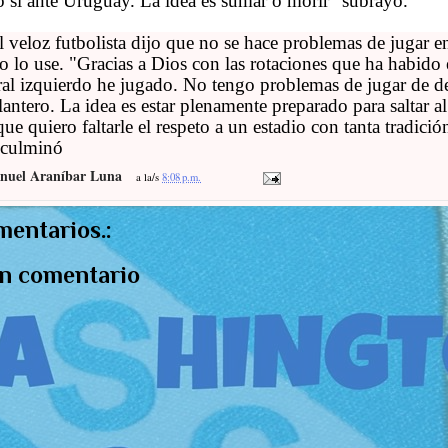
o sí ante Uruguay. La idea es sumar o morir" subrayó.
l veloz futbolista dijo que no se hace problemas de jugar e
co lo use. "Gracias a Dios con las rotaciones que ha habido
eral izquierdo he jugado. No tengo problemas de jugar de d
lantero. La idea es estar plenamente preparado para saltar a
que quiero faltarle el respeto a un estadio con tanta tradici
 culminó
nuel Araníbar Luna
a la/s
8:08 p.m.
mentarios.:
un comentario