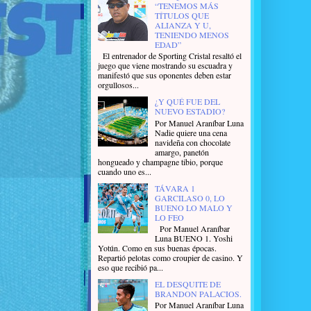
“TENEMOS MÁS
TÍTULOS QUE
ALIANZA Y U,
TENIENDO MENOS
EDAD”
El entrenador de Sporting Cristal resaltó el
juego que viene mostrando su escuadra y
manifestó que sus oponentes deben estar
orgullosos...
¿Y QUÉ FUE DEL
NUEVO ESTADIO?
Por Manuel Araníbar Luna
Nadie quiere una cena
navideña con chocolate
amargo, panetón
hongueado y champagne tibio, porque
cuando uno es...
TÁVARA 1
GARCILASO 0, LO
BUENO LO MALO Y
LO FEO
Por Manuel Araníbar
Luna BUENO 1. Yoshi
Yotún. Como en sus buenas épocas.
Repartió pelotas como croupier de casino. Y
eso que recibió pa...
EL DESQUITE DE
BRANDON PALACIOS.
Por Manuel Araníbar Luna