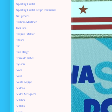
Sporting Cristal
Sporting Cristal Felipe Cantuarias
Sui generis
Tachero Martínez
tacu tacu
Taquito ;Militar
Távara
Titi
Tito Drago
Torre de Babel
Tysson
Vaca
Vavá
Velita Aquije
Videos
Vides Mosquera
Vilchez
Villalta
Voley