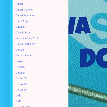
Chorri
Chorri Palacios
Chorri Segundo
Chris Angel
Chumpi
Claudio Pizarro
Copa América 2011
Copa Libertadores
Corozo
Correcaminos
Coyote
Cronicas
Cubillas
De los 60
De los 70
De los 80
Didi
Didí
Diego Forlán