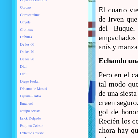
Corozo
El cuarto vi
Correcaminos
de Irven que
Coyote
del Buque. 
Cronicas
empachados d
Cubillas
De los 60
anís y manzan
De los 70
De los 80
Echando una
Didi
Pero en el c
Didí
Diego Forlán
tal modo que
Dínamo de Moscú
de una siesta
Djalma Santos
creen seguro
Emanuel
gol de honor
equipo celeste
Erick Delgado
Recién los ce
Esquina Celeste
ahora hay qu
Extremo Celeste