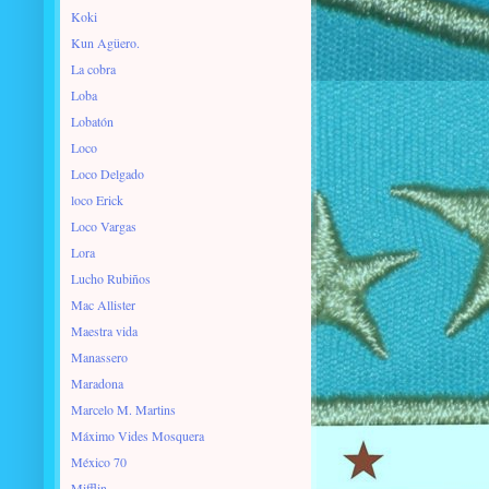
Koki
Kun Agüero.
La cobra
Loba
Lobatón
Loco
Loco Delgado
loco Erick
Loco Vargas
Lora
Lucho Rubiños
Mac Allister
Maestra vida
Manassero
Maradona
Marcelo M. Martins
Máximo Vides Mosquera
México 70
Mifflin