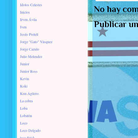
Idolos Celestes
No hay com
Inicios
Irven Ávila
Publicar u
Iven
Jesús Pretell
Jorge "Gato" Vásquez
Jorge Cazulo
Julio Melendez
Junior
Junior Ross
Kevin
Koki
Kun Agüero.
La cobra
Loba
Lobatón
Loco
Loco Delgado
loco Erick