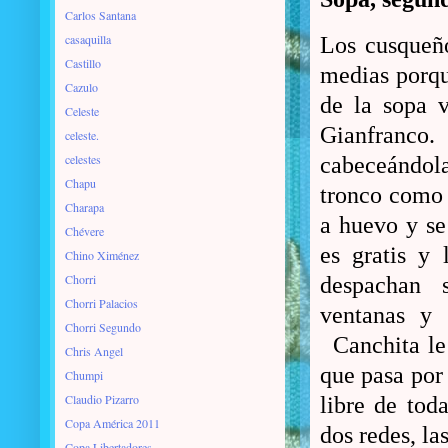
Carlos Santana
casaquilla
Los cusqueño
Castillo
medias porqu
Cazulo
de la sopa 
Celeste
Gianfranco
celeste.
celestes
cabeceándola
Chapu
tronco como 
Charapa
a huevo y se
Chévere
es gratis y
Chino Ximénez
Chorri
despachan s
Chorri Palacios
ventanas y 
Chorri Segundo
Canchita le
Chris Angel
que pasa por 
Chumpi
Claudio Pizarro
libre de tod
Copa América 2011
dos redes, las
Copa Libertadores