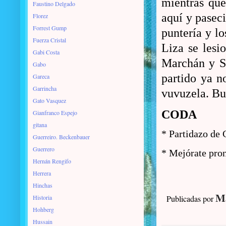
mientras que
Faustino Delgado
aquí y paseci
Florez
Forrest Gump
puntería y l
Fuerza Cristal
Liza se lesi
Gabi Costa
Marchán y So
Gabo
partido ya n
Gareca
Garrincha
vuvuzela. Bu
Gato Vasquez
CODA
Gianfranco Espejo
gitana
* Partidazo de 
Guerreiro. Beckenbauer
Guerrero
* Mejórate pron
Hernán Rengifo
Herrera
Hinchas
Ma
Historia
Publicadas por
Hohberg
Hussain