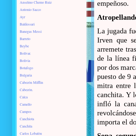
empeñoso.
Anselmo Chemo Ruiz
Antonio Sacco
Atropellan
Ayr
Baldessari
La jugada fu
Banegas Messi
Barreto
Irven que s
Beybe
arremete tra
Bolívar.
de la línea 
Bolivia
por dos marca
Botafogo
Bulgaria
puesto de 9 
Cabezón Mifflin
mitra entre 
Cabezón.
canchita. Y 
Calca
infló la ca
Camello
Campos
revolcándose
Canchiota
importa el do
Canchita
Carlos Lobatòn
Sopa, segun