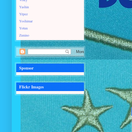
Yashin
Yèpez
Yoshimar
Yotun
Zunino
Sponsor
Flickr Images