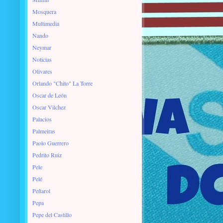
Mosquera
Multimedia
Nando
Neymar
Noticias
Olivares
Orlando "Chito" La Torre
Oscar de León
Oscar Vilchez
Palacios
Palmeiras
Paolo Guerrero
Pedrito Ruiz
Pele
Pelé
Peñarol
Pepa
Pepe del Castillo