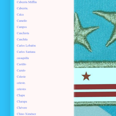
Cabezón Mifflin
Cabezón.
Calca
Camello
Campos
Canchiota
Canchita
Carlos Lobatòn
Carlos Santana
casaquilla
Castillo
Cazulo
Celeste
celeste.
celestes
Chapu
Charapa
Chévere
Chino Ximénez