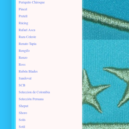
Periquito Chiroque
Pincel
Pretell
Rácing
Rafael Asca
Raza Celeste
Renato Tapia
Rengifo
Renzo
Ross
Rubén Blades
Sandoval
SCB
Seleccion de Colombia
Selección Peruana
Sheput
Shoro
Solís
Sotil