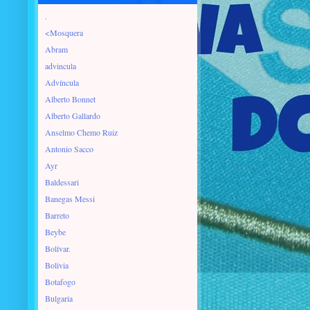
.
<Mosquera
Abram
advincula
Advíncula
Alberto Bonnet
Alberto Gallardo
Anselmo Chemo Ruiz
Antonio Sacco
Ayr
Baldessari
Banegas Messi
Barreto
Beybe
Bolívar.
Bolivia
Botafogo
Bulgaria