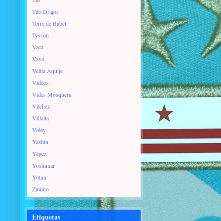
Tito Drago
Torre de Babel
Tysson
Vaca
Vavá
Velita Aquije
Videos
Vides Mosquera
Vilchez
Villalta
Voley
Yashin
Yèpez
Yoshimar
Yotun
Zunino
Etiquetas