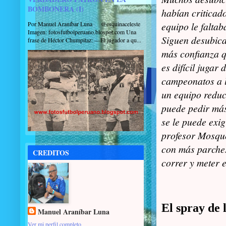
BOMBONERA (I)
habían criticad
Por Manuel Araníbar Luna @esquinaceleste
equipo le faltab
Imagen: fotosfutbolperuano.blospot.com Una
Siguen desubica
frase de Héctor Chumpitaz: —El jugador a qu...
más confianza q
es difícil jugar 
campeonatos a l
un equipo reduc
puede pedir má
se le puede exig
profesor Mosqu
con más parches
CREDITOS
correr y meter e
El spray de
Manuel Araníbar Luna
Ver mi perfil completo