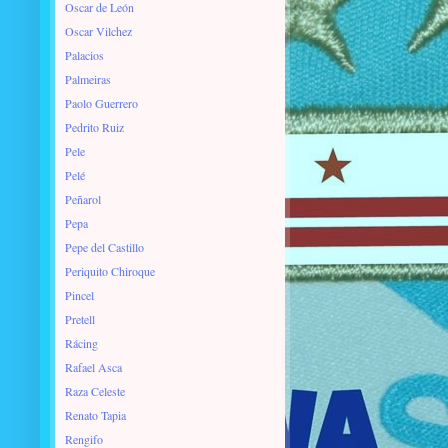
Oscar de León
Oscar Vilchez
Palacios
Palmeiras
Paolo Guerrero
Pedrito Ruiz
Pele
Pelé
Peñarol
Pepa
Pepe del Castillo
Periquito Chiroque
Pincel
Pretell
Rácing
Rafael Asca
Raza Celeste
Renato Tapia
Rengifo