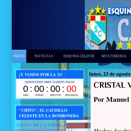
INICIO
NOTICIAS
ESQUINA CELESTE
MULTIMEDIA
lunes, 23 de agosto
¡Y VAMOS POR LA 21!
CRISTAL 
Por Manuel
"CHITO", EL CAUDILLO
CELESTE EN LA BOMBONERA
‘CHITO’ DE LA TORRE, EL
Muchos desubi
VERDADERO PATRÓN EN LA