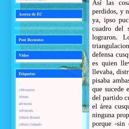
Así las cos
perdidos, y 
Acerca de EC
ya, ipso puc
cuadro del 
lograron. L
Post Recientes
triangulacion
defensa cusq
Video
es quien ll
llevaba, dist
Etiquetas
pisaba ambas
.
que sucede e
<Mosquera
del partido c
Abram
advincula
el área cusq
Advíncula
ninguna prop
Alberto Bonnet
porque -sin 
Alberto Gallardo