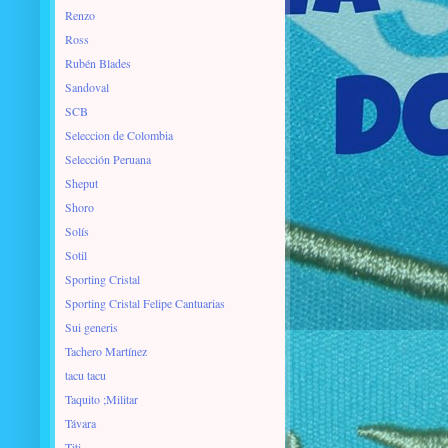
Renzo
Ross
Rubén Blades
Sandoval
SCB
Seleccion de Colombia
Selección Peruana
Sheput
Shoro
Solís
Sotil
Sporting Cristal
Sporting Cristal Felipe Cantuarias
Sui generis
Tachero Martínez
tacu tacu
Taquito ;Militar
Távara
Titi