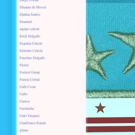
Dínamo de Moscú
Djalma Santos
Emanuel
equipo celeste
Erick Delgado
Esquina Celeste
Extremo Celeste
Faustino Delgado
Florez
Forrest Gump
Fuerza Cristal
Gabi Costa
Gabo
Gareca
Garrincha
Gato Vasquez
Gianfranco Espejo
gitana