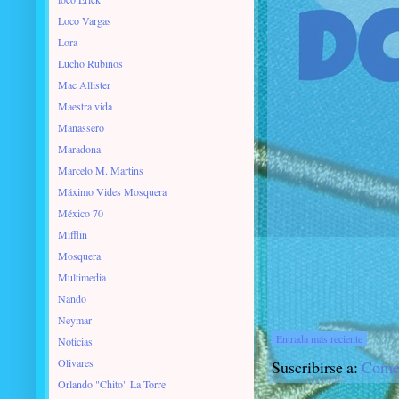
Loco Vargas
Lora
Lucho Rubiños
Mac Allister
Maestra vida
Manassero
Maradona
Marcelo M. Martins
Máximo Vides Mosquera
México 70
Mifflin
Mosquera
Multimedia
Nando
Neymar
Entrada más reciente
Noticias
Olivares
Suscribirse a:
Comen
Orlando "Chito" La Torre