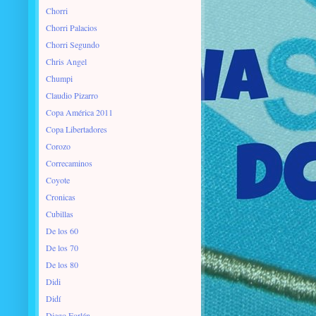
Chorri
Chorri Palacios
Chorri Segundo
Chris Angel
Chumpi
Claudio Pizarro
Copa América 2011
Copa Libertadores
Corozo
Correcaminos
Coyote
Cronicas
Cubillas
De los 60
De los 70
De los 80
Didi
Didí
Diego Forlán