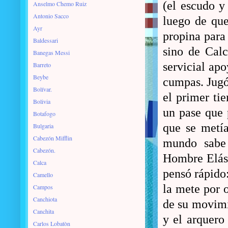
(el escudo y
Anselmo Chemo Ruiz
Antonio Sacco
luego de que
Ayr
propina para 
Baldessari
sino de Cal
Banegas Messi
servicial ap
Barreto
Beybe
cumpas. Jugó 
Bolívar.
el primer ti
Bolivia
un pase que 
Botafogo
que se metía
Bulgaria
Cabezón Mifflin
mundo sabe
Cabezón.
Hombre Elást
Calca
pensó rápido:
Camello
la mete por o
Campos
Canchiota
de su movimi
Canchita
y el arquero 
Carlos Lobatòn