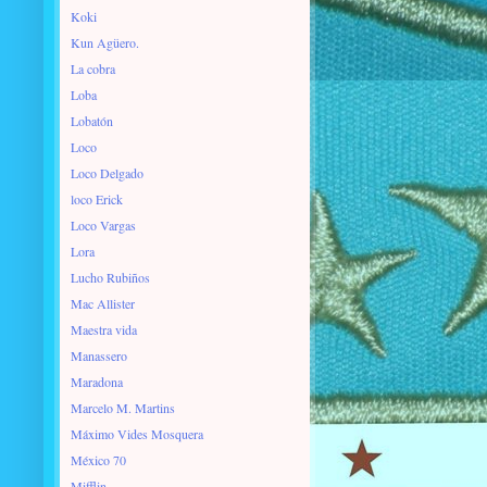
Koki
Kun Agüero.
La cobra
Loba
Lobatón
Loco
Loco Delgado
loco Erick
Loco Vargas
Lora
Lucho Rubiños
Mac Allister
Maestra vida
Manassero
Maradona
Marcelo M. Martins
Máximo Vides Mosquera
México 70
Mifflin