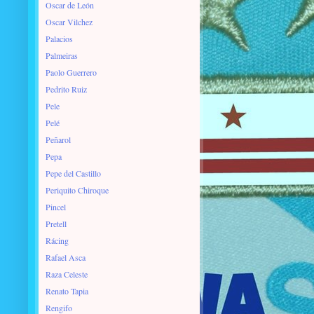
Oscar de León
Oscar Vilchez
Palacios
Palmeiras
Paolo Guerrero
Pedrito Ruiz
Pele
Pelé
Peñarol
Pepa
Pepe del Castillo
Periquito Chiroque
Pincel
Pretell
Rácing
Rafael Asca
Raza Celeste
Renato Tapia
Rengifo