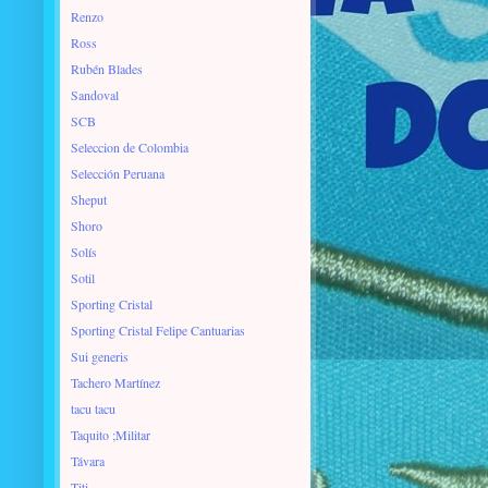
Renzo
Ross
Rubén Blades
Sandoval
SCB
Seleccion de Colombia
Selección Peruana
Sheput
Shoro
Solís
Sotil
Sporting Cristal
Sporting Cristal Felipe Cantuarias
Sui generis
Tachero Martínez
tacu tacu
Taquito ;Militar
Távara
Titi