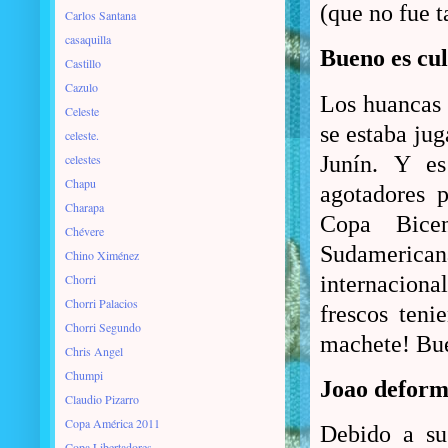
(que no fue 
Carlos Santana
casaquilla
Bueno es cu
Castillo
Cazulo
Los huancas 
Celeste
se estaba ju
celeste.
celestes
Junín. Y es
Chapu
agotadores p
Charapa
Copa Bicen
Chévere
Sudamerican
Chino Ximénez
Chorri
internaciona
Chorri Palacios
frescos teni
Chorri Segundo
machete! Buen
Chris Angel
Chumpi
Joao deform
Claudio Pizarro
Copa América 2011
Debido a su
Copa Libertadores