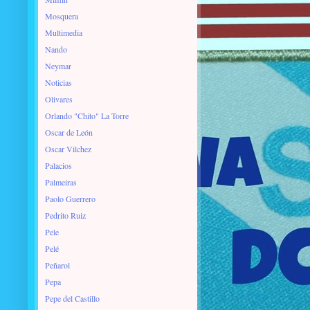
Mosquera
Multimedia
Nando
Neymar
Noticias
Olivares
Orlando "Chito" La Torre
Oscar de León
Oscar Vilchez
Palacios
Palmeiras
Paolo Guerrero
Pedrito Ruiz
Pele
Pelé
Peñarol
Pepa
Pepe del Castillo