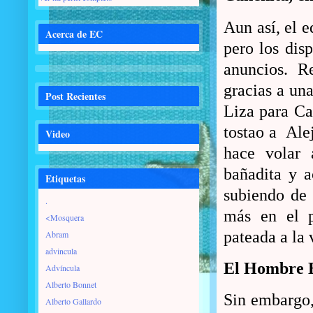
Aun así, el 
Acerca de EC
pero los dis
anuncios. R
gracias a una
Post Recientes
Liza para Ca
tostao a Ale
Video
hace volar 
bañadita y a
Etiquetas
subiendo de
.
más en el p
<Mosquera
pateada a la 
Abram
advincula
El Hombre 
Advíncula
Alberto Bonnet
Sin embargo,
Alberto Gallardo