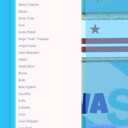
Idolos Celestes
Inicios
Irven Ávila
Iven
Jesús Pretell
Jorge "Gato" Vásquez
Jorge Cazulo
Julio Melendez
Junior
Junior Ross
Kevin
Koki
Kun Agüero.
La cobra
Loba
Lobatón
Loco
Loco Delgado
Entrada más reciente
loco Erick