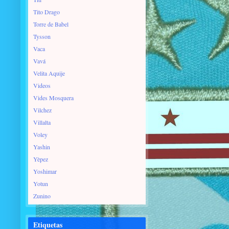
Tito Drago
Torre de Babel
Tysson
Vaca
Vavá
Velita Aquije
Videos
Vides Mosquera
Vilchez
Villalta
Voley
Yashin
Yèpez
Yoshimar
Yotun
Zunino
Etiquetas