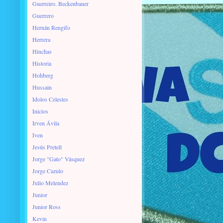
Guerreiro. Beckenbauer
Guerrero
Hernán Rengifo
Herrera
Hinchas
Historia
Hohberg
Hussain
Idolos Celestes
Inicios
Irven Ávila
Iven
Jesús Pretell
Jorge "Gato" Vásquez
Jorge Cazulo
Julio Melendez
Junior
Junior Ross
Kevin