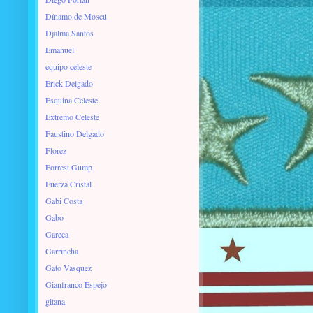
Dínamo de Moscú
Djalma Santos
Emanuel
equipo celeste
Erick Delgado
Esquina Celeste
Extremo Celeste
Faustino Delgado
Florez
Forrest Gump
Fuerza Cristal
Gabi Costa
Gabo
Gareca
Garrincha
Gato Vasquez
Gianfranco Espejo
gitana