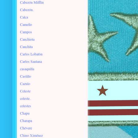
Cabezón Mifflin
Cabezón.
Calca
Camello
Campos
Canchiota
Canchita
Carlos Lobatòn
Carlos Santana
casaquilla
Castillo
Cazulo
Celeste
celeste.
celestes
Chapu
Charapa
Chévere
Chino Ximénez