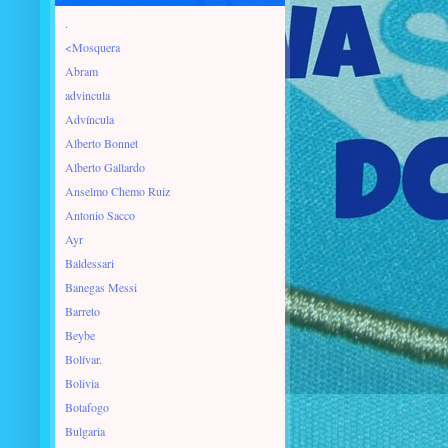
.
<Mosquera
Abram
advincula
Advíncula
Alberto Bonnet
Alberto Gallardo
Anselmo Chemo Ruiz
Antonio Sacco
Ayr
Baldessari
Banegas Messi
Barreto
Beybe
Bolívar.
Bolivia
Botafogo
Bulgaria