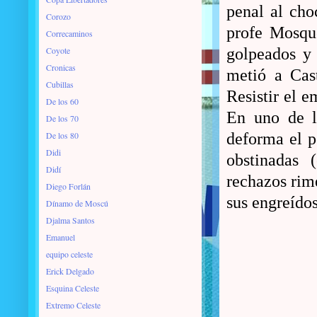
penal al cho
Corozo
profe Mosque
Correcaminos
Coyote
golpeados y
Cronicas
metió a Cas
Cubillas
Resistir el 
De los 60
En uno de l
De los 70
De los 80
deforma el p
Didi
obstinadas 
Didí
rechazos rime
Diego Forlán
sus engreído
Dínamo de Moscú
Djalma Santos
Emanuel
equipo celeste
Erick Delgado
Esquina Celeste
Extremo Celeste