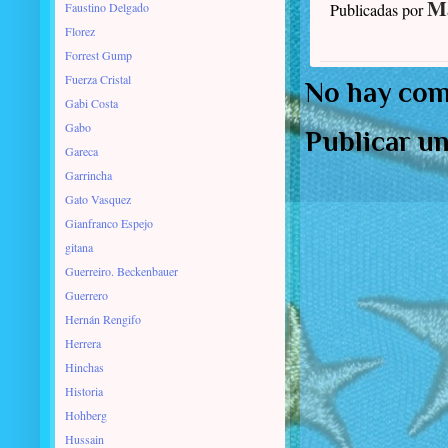
Ma
Faustino Delgado
Publicadas por
Florez
Forrest Gump
Fuerza Cristal
No hay com
Gabi Costa
Gabo
Publicar u
Gareca
Garrincha
Gato Vasquez
Gianfranco Espejo
gitana
Guerreiro. Beckenbauer
Guerrero
Hernán Rengifo
Herrera
Hinchas
Historia
Hohberg
Hussain