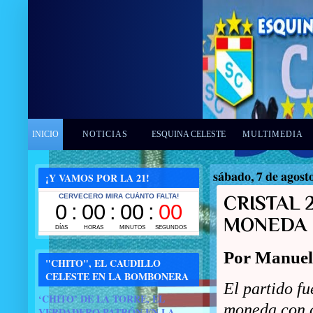
INICIO
NOTICIAS
ESQUINA CELESTE
MULTIMEDIA
sábado, 7 de agost
¡Y VAMOS POR LA 21!
CRISTAL 
MONEDA
Por Manuel
"CHITO", EL CAUDILLO
CELESTE EN LA BOMBONERA
El partido fu
‘CHITO’ DE LA TORRE, EL
moneda con d
VERDADERO PATRÓN EN LA