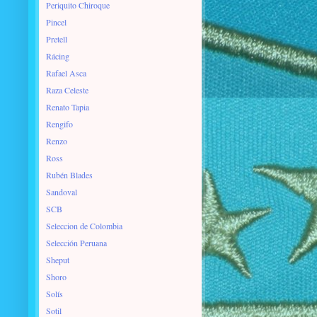
Periquito Chiroque
Pincel
Pretell
Rácing
Rafael Asca
Raza Celeste
Renato Tapia
Rengifo
Renzo
Ross
Rubén Blades
Sandoval
SCB
Seleccion de Colombia
Selección Peruana
Sheput
Shoro
Solís
Sotil