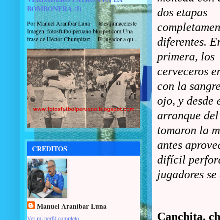
BOMBONERA (I)
dos etapas
Por Manuel Araníbar Luna @esquinaceleste
completamen
Imagen: fotosfutbolperuano.blospot.com Una
frase de Héctor Chumpitaz: —El jugador a qu...
diferentes. E
primera, los
cerveceros e
con la sangre
ojo, y desde 
arranque del
tomaron la m
antes aprove
CREDITOS
difícil perfo
jugadores se
Manuel Araníbar Luna
Canchita, c
Ver mi perfil completo