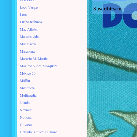
Loco Vargas
Suscribirse a:
Comen
Lora
Lucho Rubiños
Mac Allister
Maestra vida
Manassero
Maradona
Marcelo M. Martins
Máximo Vides Mosquera
México 70
Mifflin
Mosquera
Multimedia
Nando
Neymar
Noticias
Olivares
Orlando "Chito" La Torre