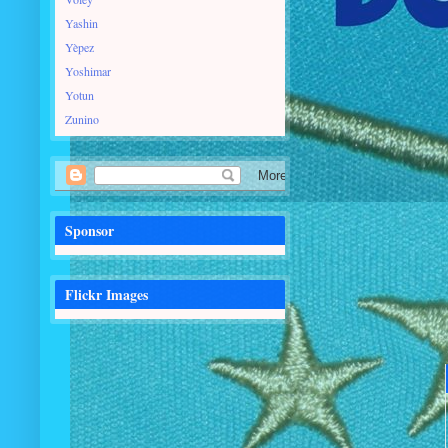
Yashin
Yèpez
Yoshimar
Yotun
Zunino
Sponsor
Flickr Images