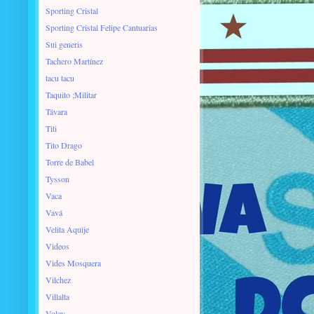
Sporting Cristal
Sporting Cristal Felipe Cantuarias
Sui generis
Tachero Martínez
tacu tacu
Taquito ;Militar
Távara
Titi
Tito Drago
Torre de Babel
Tysson
Vaca
Vavá
Velita Aquije
Videos
Vides Mosquera
Vilchez
Villalta
Voley