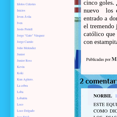
cinco goles.
Idolos Celestes
nuevo
los 
Inicios
Irven Ávila
entrado a do
Iven
el tremendo 
Jesús Pretell
católico que
Jorge "Gato" Vásquez
con estampit
Jorge Cazulo
Julio Melendez
Junior
Ma
Publicadas por
Junior Ross
Kevin
Koki
Kun Agüero.
2 comentar
La cobra
Loba
NORBIL
1
Lobatón
ESTE EQU
Loco
COMO DIC
Loco Delgado
loco Erick