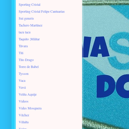
Sporting Cristal
Sporting Cristal Felipe Cantuarias
Sui generis
Tachero Martínez
tacu tacu
Taquito ;Militar
Távara
Titi
Tito Drago
Torre de Babel
Tysson
Vaca
Vavá
Velita Aquije
Videos
Vides Mosquera
Vilchez
Villalta
Voley