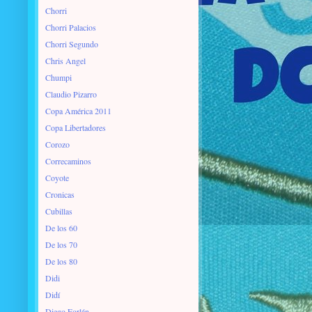
Chorri
Chorri Palacios
Chorri Segundo
Chris Angel
Chumpi
Claudio Pizarro
Copa América 2011
Copa Libertadores
Corozo
Correcaminos
Coyote
Cronicas
Cubillas
De los 60
De los 70
De los 80
Didi
Didí
Diego Forlán