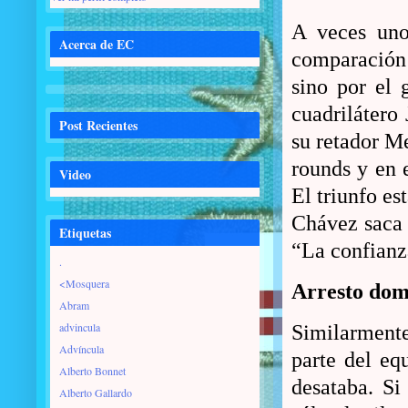
A veces uno 
Acerca de EC
comparación 
sino por el 
cuadrilátero
Post Recientes
su retador Me
rounds y en 
Video
El triunfo es
Chávez saca 
Etiquetas
“La confianz
.
<Mosquera
Arresto domi
Abram
advincula
Similarmente
Advíncula
parte del eq
Alberto Bonnet
desataba. Si
Alberto Gallardo