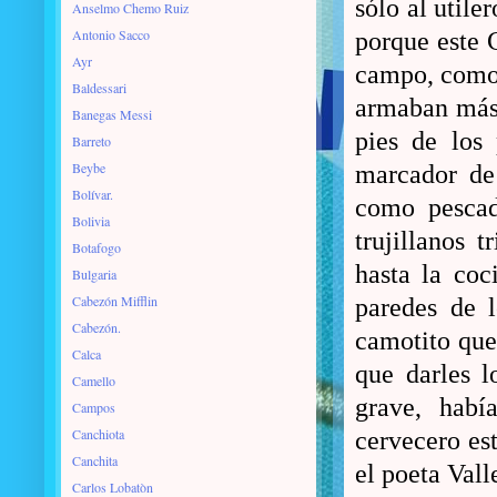
sólo al utile
Anselmo Chemo Ruiz
Antonio Sacco
porque este C
Ayr
campo, como 
Baldessari
armaban más
Banegas Messi
pies de los 
Barreto
Beybe
marcador de 
Bolívar.
como pescad
Bolivia
trujillanos 
Botafogo
hasta la coc
Bulgaria
Cabezón Mifflin
paredes de l
Cabezón.
camotito que 
Calca
que darles 
Camello
grave, habí
Campos
Canchiota
cervecero es
Canchita
el poeta Vall
Carlos Lobatòn