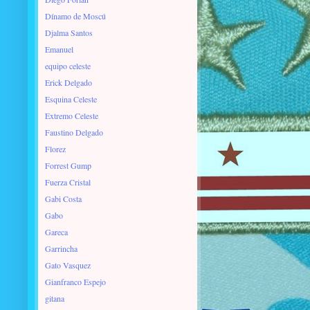
Dínamo de Moscú
Djalma Santos
Emanuel
equipo celeste
Erick Delgado
Esquina Celeste
Extremo Celeste
Faustino Delgado
Florez
Forrest Gump
Fuerza Cristal
Gabi Costa
Gabo
Gareca
Garrincha
Gato Vasquez
Gianfranco Espejo
gitana