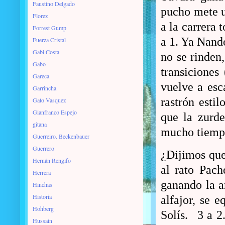
Faustino Delgado
pucho mete u
Florez
a la carrera 
Forrest Gump
a 1. Ya Nando
Fuerza Cristal
Gabi Costa
no se rinden
Gabo
transiciones
Gareca
vuelve a esc
Garrincha
rastrón esti
Gato Vasquez
Gianfranco Espejo
que la zurd
gitana
mucho tiempo 
Guerreiro. Beckenbauer
Guerrero
¿Dijimos que
Hernán Rengifo
al rato Pach
Herrera
ganando la a
Hinchas
Historia
alfajor, se 
Hohberg
Solís.
3 a 2
Hussain