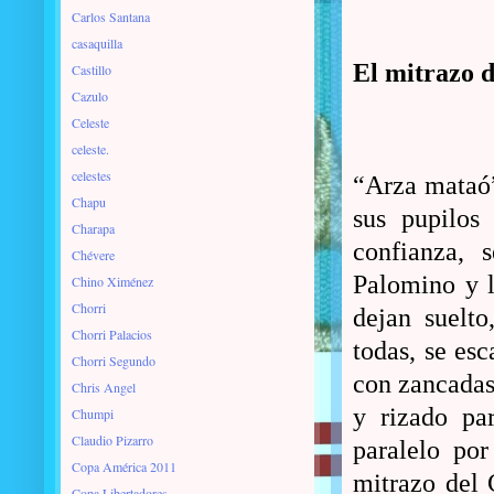
Carlos Santana
casaquilla
El mitrazo d
Castillo
Cazulo
Celeste
celeste.
celestes
“Arza mataó”
Chapu
sus pupilos
Charapa
confianza, 
Chévere
Palomino y 
Chino Ximénez
Chorri
dejan suelto
Chorri Palacios
todas, se es
Chorri Segundo
con zancadas
Chris Angel
y rizado pa
Chumpi
Claudio Pizarro
paralelo por
Copa América 2011
mitrazo del 
Copa Libertadores