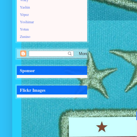
Yashin
Yèpez
Yoshimar
Yotun
Zunino
Sponsor
Flickr Images