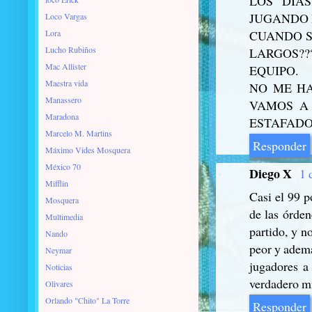
LOS DIA
JUGANDO B
Loco Vargas
Lora
CUANDO S
Lucho Rubiños
LARGOS??
Mac Allister
EQUIPO.
Maestra vida
NO ME HA
Manassero
VAMOS A 
Maradona
ESTAFADO
Marcelo M. Martins
Responder
Máximo Vides Mosquera
México 70
Diego X
1 
Mifflin
Casi el 99 p
Mosquera
de las órden
Multimedia
partido, y n
Nando
peor y ademá
Neymar
jugadores a
Noticias
verdadero mi
Olivares
Orlando "Chito" La Torre
Responder