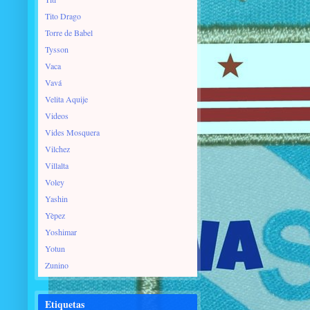
Tito Drago
Torre de Babel
Tysson
Vaca
Vavá
Velita Aquije
Videos
Vides Mosquera
Vilchez
Villalta
Voley
Yashin
Yèpez
Yoshimar
Yotun
Zunino
Etiquetas