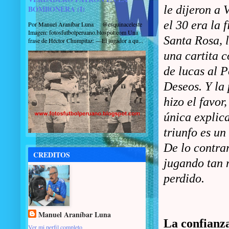
le dijeron a 
BOMBONERA (I)
el 30 era la f
Por Manuel Araníbar Luna @esquinaceleste
Imagen: fotosfutbolperuano.blospot.com Una
Santa Rosa, 
frase de Héctor Chumpitaz: —El jugador a qu...
una cartita 
de lucas al P
Deseos. Y la 
hizo el favor
única explic
triunfo es un
De lo contrar
CREDITOS
jugando tan 
perdido.
Manuel Araníbar Luna
La confianz
Ver mi perfil completo