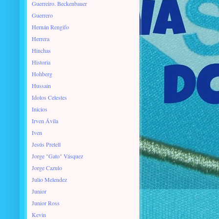
Guerreiro. Beckenbauer
Guerrero
Hernán Rengifo
Herrera
Hinchas
Historia
Hohberg
Hussain
Idolos Celestes
Inicios
Irven Ávila
Iven
Jesús Pretell
Jorge "Gato" Vásquez
Jorge Cazulo
Julio Melendez
Junior
Junior Ross
Kevin