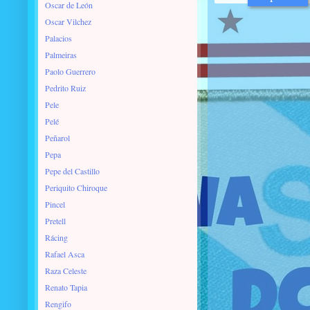
Oscar de León
Oscar Vilchez
Palacios
Palmeiras
Paolo Guerrero
Pedrito Ruiz
Pele
Pelé
Peñarol
Pepa
Pepe del Castillo
Periquito Chiroque
Pincel
Pretell
Rácing
Rafael Asca
Raza Celeste
Renato Tapia
Rengifo