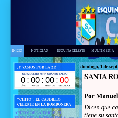
INICIO
NOTICIAS
ESQUINA CELESTE
MULTIMEDIA
domingo, 1 de sep
¡Y VAMOS POR LA 21!
SANTA RO
Por Manuel
"CHITO", EL CAUDILLO
CELESTE EN LA BOMBONERA
Dicen que ca
‘CHITO’ DE LA TORRE, EL
tiene su san
VERDADERO PATRÓN EN LA