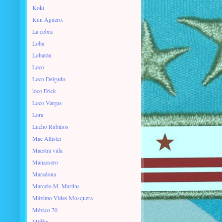
Koki
Kun Agüero.
La cobra
Loba
Lobatón
Loco
Loco Delgado
loco Erick
Loco Vargas
Lora
Lucho Rubiños
Mac Allister
Maestra vida
Manassero
Maradona
Marcelo M. Martins
Máximo Vides Mosquera
México 70
Mifflin