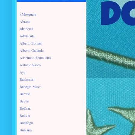
.
<Mosquera
Abram
advincula
Advíncula
Alberto Bonnet
Alberto Gallardo
Anselmo Chemo Ruiz
Antonio Sacco
Ayr
Baldessari
Banegas Messi
Barreto
Beybe
Bolívar.
Bolivia
Botafogo
Bulgaria