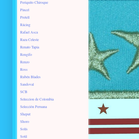
Periquito Chiroque
Pincel
Pretell
Rácing
Rafael Asca
Raza Celeste
Renato Tapia
Rengifo
Renzo
Ross
Rubén Blades
Sandoval
SCB
Seleccion de Colombia
Selección Peruana
Sheput
Shoro
Solís
Sotil