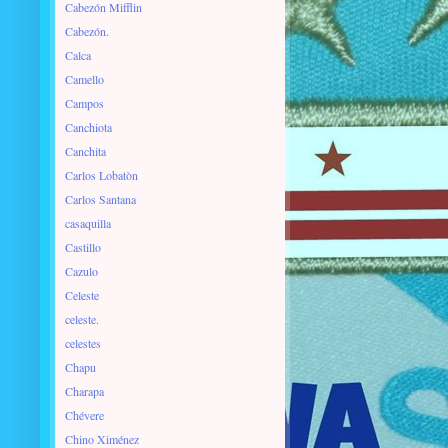
Cabezón Mifflin
Cabezón.
Calca
Camello
Campos
Canchiota
Canchita
Carlos Lobatòn
Carlos Santana
casaquilla
Castillo
Cazulo
Celeste
celeste.
celestes
Chapu
Charapa
Chévere
Chino Ximénez