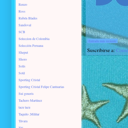
Renzo
Ross
Rubén Blades
Sandoval
SCB
Seleccion de Colombia
Entrada más reciente
Selección Peruana
Suscribirse a:
Comen
Sheput
Shoro
Solís
Sotil
Sporting Cristal
Sporting Cristal Felipe Cantuarias
Sui generis
Tachero Martínez
tacu tacu
Taquito ;Militar
Távara
Titi