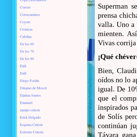
Superman se
Corozo
prensa chicha
Correcaminos
Coyote
valla. Uno a 
Cronicas
mienten. As
Cubillas
Vivas corrija
De los 60
De los 70
¡Qué chéver
De los 80
Didi
Bien, Claudi
Didí
oídos no lo 
Diego Forlán
igual. De 10
Dínamo de Moscú
Djalma Santos
que el compr
Emanuel
inspirados pa
equipo celeste
de Solís pero
Erick Delgado
continúan j
Esquina Celeste
Extremo Celeste
Távara gana