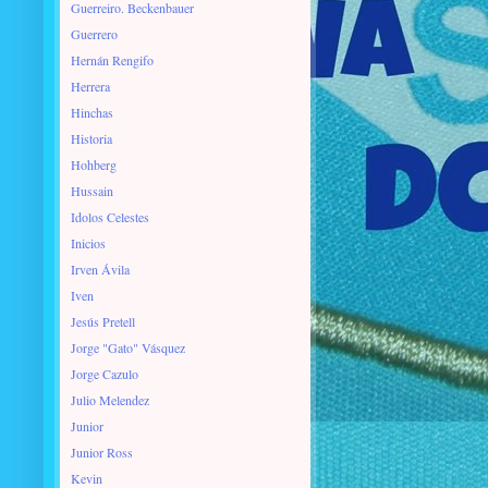
Guerreiro. Beckenbauer
Guerrero
Hernán Rengifo
Herrera
Hinchas
Historia
Hohberg
Hussain
Idolos Celestes
Inicios
Irven Ávila
Iven
Jesús Pretell
Jorge "Gato" Vásquez
Jorge Cazulo
Julio Melendez
Junior
Junior Ross
Kevin