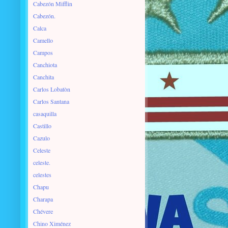
Cabezón Mifflin
Cabezón.
Calca
Camello
Campos
Canchiota
Canchita
Carlos Lobatòn
Carlos Santana
casaquilla
Castillo
Cazulo
Celeste
celeste.
celestes
Chapu
Charapa
Chévere
Chino Ximénez