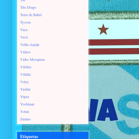
Tito Drago
Torre de Babel
Tysson
Vaca
Vavá
Velita Aquije
Videos
Vides Mosquera
Vilchez
Villalta
Voley
Yashin
Yèpez
Yoshimar
Yotun
Zunino
Etiquetas