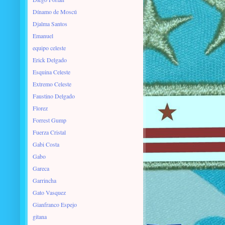
Dínamo de Moscú
Djalma Santos
Emanuel
equipo celeste
Erick Delgado
Esquina Celeste
Extremo Celeste
Faustino Delgado
Florez
Forrest Gump
Fuerza Cristal
Gabi Costa
Gabo
Gareca
Garrincha
Gato Vasquez
Gianfranco Espejo
gitana