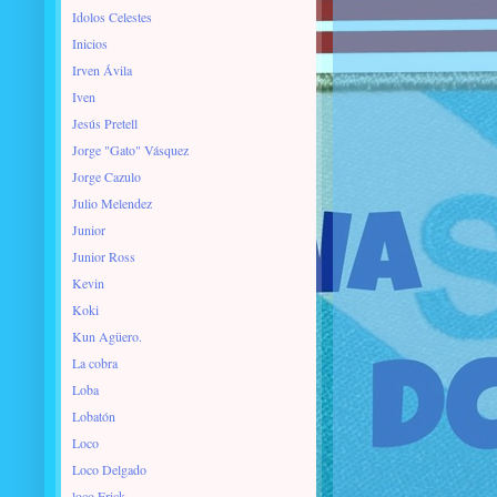
Idolos Celestes
Inicios
Irven Ávila
Iven
Jesús Pretell
Jorge "Gato" Vásquez
Jorge Cazulo
Julio Melendez
Junior
Junior Ross
Kevin
Koki
Kun Agüero.
La cobra
Loba
Lobatón
Loco
Loco Delgado
loco Erick