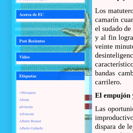
Los matutero
Acerca de EC
camarín cuan
el sudado de 
y al fin logr
Post Recientes
veinte minut
desintelige
Video
característ
bandas cambi
Etiquetas
carrilero.
.
<Mosquera
El empujón 
Abram
advincula
Las oportuni
Advíncula
improductivo
Alberto Bonnet
dispara de l
Alberto Gallardo