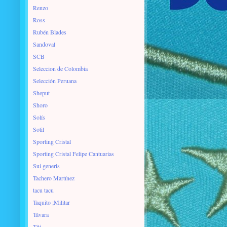
Renzo
Ross
Rubén Blades
Sandoval
SCB
Seleccion de Colombia
Selección Peruana
Sheput
Shoro
Solís
Sotil
Sporting Cristal
Sporting Cristal Felipe Cantuarias
Sui generis
Tachero Martínez
tacu tacu
Taquito ;Militar
Távara
Titi