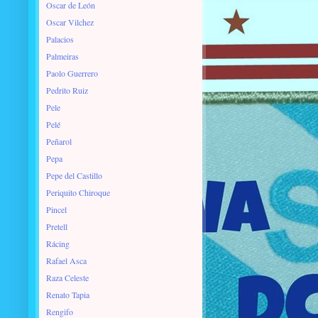
Oscar de León
Oscar Vilchez
Palacios
Palmeiras
Paolo Guerrero
Pedrito Ruiz
Pele
Pelé
Peñarol
Pepa
Pepe del Castillo
Periquito Chiroque
Pincel
Pretell
Rácing
Rafael Asca
Raza Celeste
Renato Tapia
Rengifo