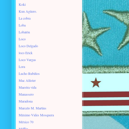
Koki
Kun Agüero.
La cobra
Loba
Lobatón
Loco
Loco Delgado
loco Erick
Loco Vargas
Lora
Lucho Rubiños
Mac Allister
Maestra vida
Manassero
Maradona
Marcelo M. Martins
Máximo Vides Mosquera
México 70
Mifflin