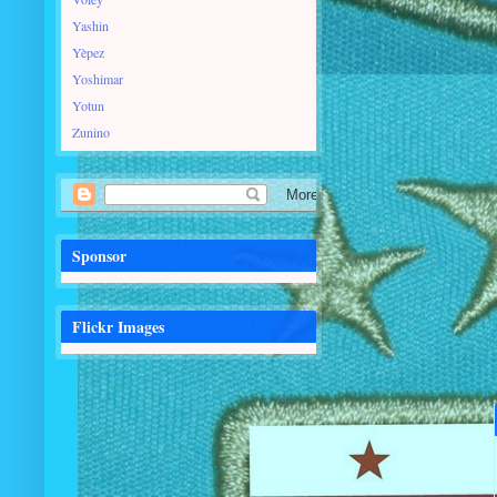
Yashin
Yèpez
Yoshimar
Yotun
Zunino
Sponsor
Flickr Images