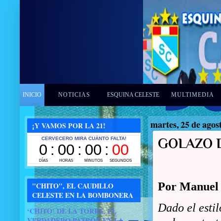
INICIO
NOTICIAS
ESQUINA CELESTE
MULTIMEDIA
martes, 25 de agos
¡Y VAMOS POR LA 21!
GOLAZO 
Por Manuel
"CHITO", EL CAUDILLO
CELESTE EN LA BOMBONERA
Dado el estil
‘CHITO’ DE LA TORRE, EL
VERDADERO PATRÓN EN LA