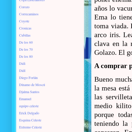
Corozo
años lo vacun
Correcaminos
Ema lo tien
Coyote
toma viada. 
Cronicas
arco iris. L
Cubillas
De los 60
clava en la
De los 70
Golazo. El go
De los 80
Didi
A comprar 
Didí
Diego Forlán
Bueno muchac
Dínamo de Moscú
la mesa está 
Djalma Santos
las serville
Emanuel
medio kilit
equipo celeste
Erick Delgado
porque todas
Esquina Celeste
teniendo la 
Extremo Celeste