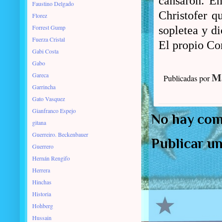
cansaron. En
Faustino Delgado
Christofer q
Florez
Forrest Gump
sopletea y di
Fuerza Cristal
El propio Co
Gabi Costa
Gabo
Ma
Gareca
Publicadas por
Garrincha
Gato Vasquez
Gianfranco Espejo
No hay com
gitana
Guerreiro. Beckenbauer
Publicar u
Guerrero
Hernán Rengifo
Herrera
Hinchas
Historia
Hohberg
Hussain