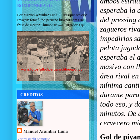
ambos estrat
BOMBONERA (I)
esperaba la 
Por Manuel Araníbar Luna @esquinaceleste
del pressing 
Imagen: fotosfutbolperuano.blospot.com Una
frase de Héctor Chumpitaz: —El jugador a qu...
zagueros riv
impedirlos sa
pelota jugad
esperaba el 
masivo con l
área rival en
mínima canti
durante para 
CREDITOS
todo eso, y d
minutos. De a
cervecero mie
Manuel Araníbar Luna
Gol de piy
Ver mi perfil completo