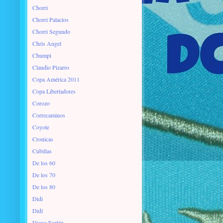
Chorri
Chorri Palacios
Chorri Segundo
Chris Angel
Chumpi
Claudio Pizarro
Copa América 2011
Copa Libertadores
Corozo
Correcaminos
Coyote
Cronicas
Cubillas
De los 60
De los 70
De los 80
Didi
Didí
Diego Forlán