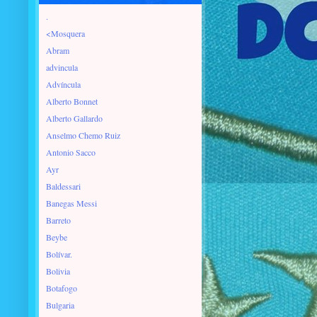
.
<Mosquera
Abram
advincula
Advíncula
Alberto Bonnet
Alberto Gallardo
Anselmo Chemo Ruiz
Antonio Sacco
Ayr
Baldessari
Banegas Messi
Barreto
Beybe
Bolívar.
Bolivia
Botafogo
Bulgaria