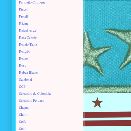
Periquito Chiroque
Pincel
Pretell
Rácing
Rafael Asca
Raza Celeste
Renato Tapia
Rengifo
Renzo
Ross
Rubén Blades
Sandoval
SCB
Seleccion de Colombia
Selección Peruana
Sheput
Shoro
Solís
Sotil