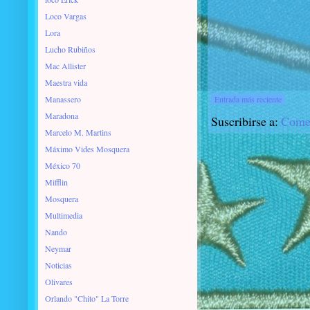
Loco Vargas
Lora
Lucho Rubiños
Mac Allister
Maestra vida
Manassero
Entrada más reciente
Maradona
Suscribirse a:
Comen
Marcelo M. Martins
Máximo Vides Mosquera
México 70
Mifflin
Mosquera
Multimedia
Nando
Neymar
Noticias
Olivares
Orlando "Chito" La Torre