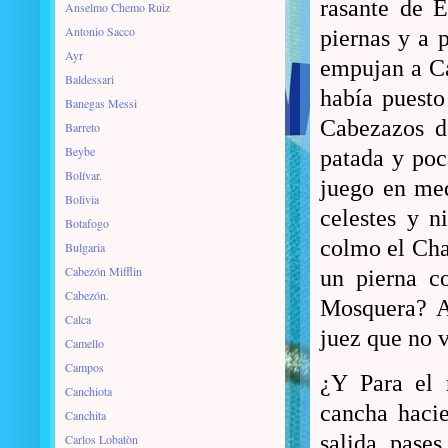
rasante de E
Anselmo Chemo Ruiz
Antonio Sacco
piernas y a 
Ayr
empujan a Cal
Baldessari
había puesto
Banegas Messi
Cabezazos d
Barreto
Beybe
patada y poc
Bolívar.
juego en med
Bolivia
celestes y n
Botafogo
colmo el Cha
Bulgaria
Cabezón Mifflin
un pierna c
Cabezón.
Mosquera? A
Calca
juez que no v
Camello
Campos
¿Y Para el 
Canchiota
cancha hacie
Canchita
salida, pases
Carlos Lobatòn