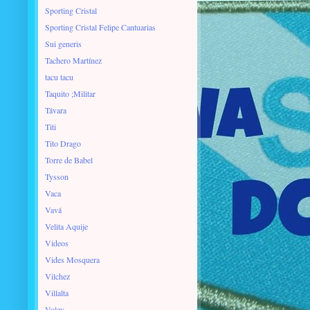
Sporting Cristal
Sporting Cristal Felipe Cantuarias
Sui generis
Tachero Martínez
tacu tacu
Taquito ;Militar
Távara
Titi
Tito Drago
Torre de Babel
Tysson
Vaca
Vavá
Velita Aquije
Videos
Vides Mosquera
Vilchez
Villalta
Voley