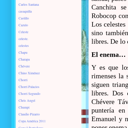
Carlos Santana
Canchita se
casaquilla
Robocop con 
Castillo
Los celestes
Cazulo
sino también
Celeste
celeste.
libres. De lo
celestes
Chapu
El enema…
Charapa
Chévere
Y es que los
Chino Ximénez
rimenses la 
Chorri
siguen trian
Chorri Palacios
libres. Dos 
Chorri Segundo
Chris Angel
Chévere Táv
Chumpi
puntería en
Claudio Pizarro
Emanuel y no
Copa América 2011
poner enema.
Copa Libertadores