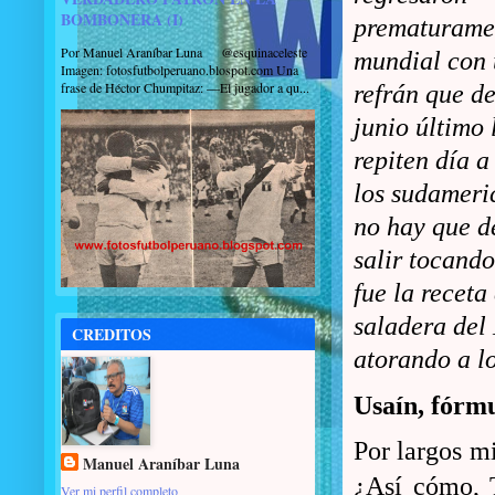
BOMBONERA (I)
prematurame
Por Manuel Araníbar Luna @esquinaceleste
mundial con
Imagen: fotosfutbolperuano.blospot.com Una
frase de Héctor Chumpitaz: —El jugador a qu...
refrán que d
junio último 
repiten día a
los sudameri
no hay que d
salir tocando
fue la receta
saladera del
CREDITOS
atorando a lo
Usaín, fórmu
Por largos m
Manuel Araníbar Luna
¿Así cómo, T
Ver mi perfil completo