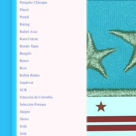
Periquito Chiroque
Pincel
Pretell
Rácing
Rafael Asca
Raza Celeste
Renato Tapia
Rengifo
Renzo
Ross
Rubén Blades
Sandoval
SCB
Seleccion de Colombia
Selección Peruana
Sheput
Shoro
Solís
Sotil