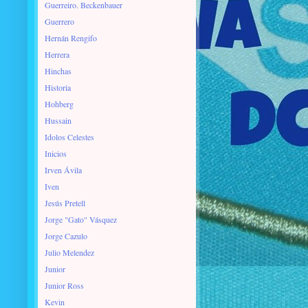
Guerreiro. Beckenbauer
Guerrero
Hernán Rengifo
Herrera
Hinchas
Historia
Hohberg
Hussain
Idolos Celestes
Inicios
Irven Ávila
Iven
Jesús Pretell
Jorge "Gato" Vásquez
Jorge Cazulo
Julio Melendez
Junior
Junior Ross
Kevin