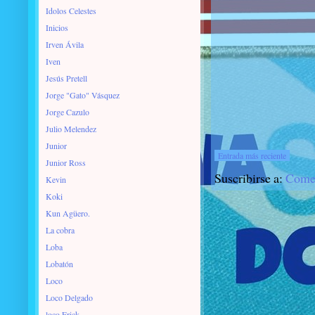
Idolos Celestes
Inicios
Irven Ávila
Iven
Jesús Pretell
Jorge "Gato" Vásquez
Jorge Cazulo
Julio Melendez
Junior
Entrada más reciente
Junior Ross
Suscribirse a:
Comen
Kevin
Koki
Kun Agüero.
La cobra
Loba
Lobatón
Loco
Loco Delgado
loco Erick