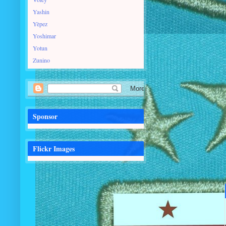
Yashin
Yèpez
Yoshimar
Yotun
Zunino
Sponsor
Flickr Images