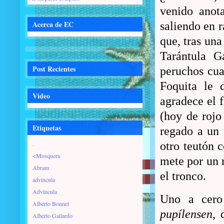
venido anot
Acerca de EC
saliendo en 
que, tras una
Tarántula G
Post Recientes
peruchos cua
Foquita le 
Video
agradece el 
(hoy de rojo
Etiquetas
regado a un 
.
otro teutón 
<Mosquera
mete por un r
Abram
el tronco.
advincula
Advíncula
Uno a cer
Alberto Bonnet
pupílensen
, 
Alberto Gallardo