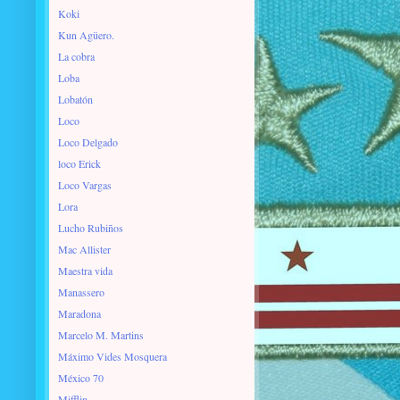
Koki
Kun Agüero.
La cobra
Loba
Lobatón
Loco
Loco Delgado
loco Erick
Loco Vargas
Lora
Lucho Rubiños
Mac Allister
Maestra vida
Manassero
Maradona
Marcelo M. Martins
Máximo Vides Mosquera
México 70
Mifflin