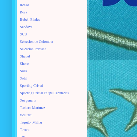
Renzo
Ross
Rubén Blades
Sandoval
SCB
Seleccion de Colombia
Selección Peruana
Sheput
Shoro
Solís
Sotil
Sporting Cristal
Sporting Cristal Felipe Cantuarias
Sui generis
Tachero Martínez
tacu tacu
Taquito ;Militar
Távara
Titi