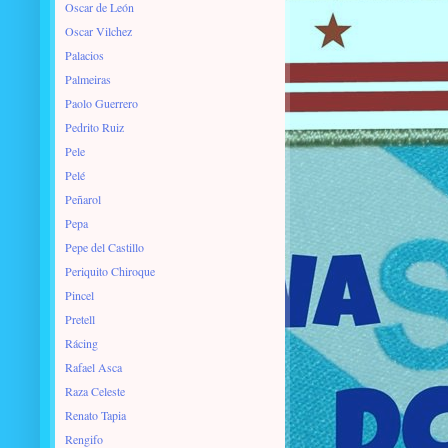
Oscar de León
Oscar Vilchez
Palacios
Palmeiras
Paolo Guerrero
Pedrito Ruiz
Pele
Pelé
Peñarol
Pepa
Pepe del Castillo
Periquito Chiroque
Pincel
Pretell
Rácing
Rafael Asca
Raza Celeste
Renato Tapia
Rengifo