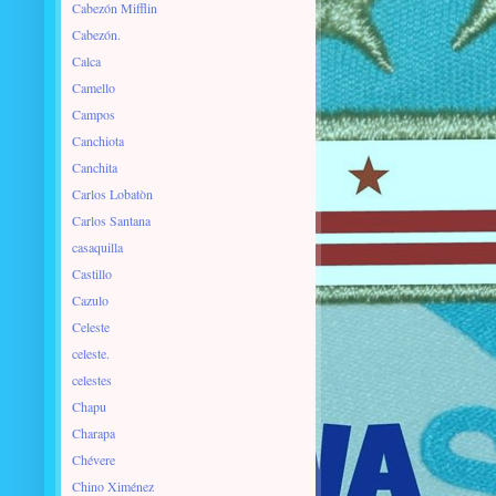
Cabezón Mifflin
Cabezón.
Calca
Camello
Campos
Canchiota
Canchita
Carlos Lobatòn
Carlos Santana
casaquilla
Castillo
Cazulo
Celeste
celeste.
celestes
Chapu
Charapa
Chévere
Chino Ximénez