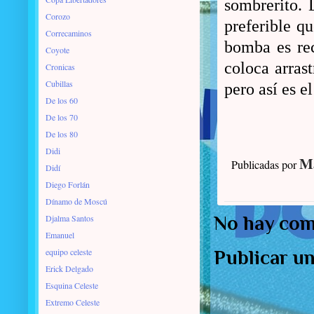
sombrerito. 
Corozo
preferible q
Correcaminos
bomba es rec
Coyote
coloca arras
Cronicas
Cubillas
pero así es e
De los 60
De los 70
De los 80
Didi
Ma
Publicadas por
Didí
Diego Forlán
Dínamo de Moscú
Djalma Santos
No hay com
Emanuel
equipo celeste
Publicar u
Erick Delgado
Esquina Celeste
Extremo Celeste