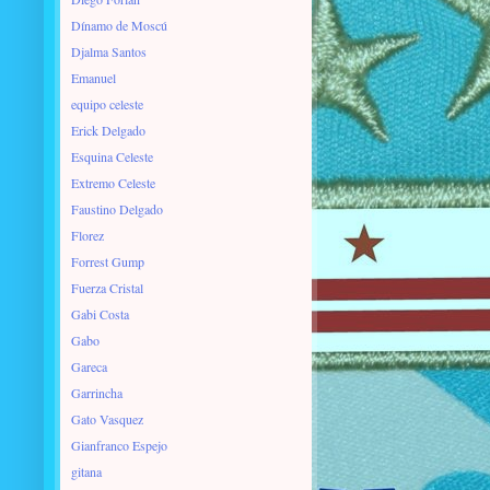
Dínamo de Moscú
Djalma Santos
Emanuel
equipo celeste
Erick Delgado
Esquina Celeste
Extremo Celeste
Faustino Delgado
Florez
Forrest Gump
Fuerza Cristal
Gabi Costa
Gabo
Gareca
Garrincha
Gato Vasquez
Gianfranco Espejo
gitana