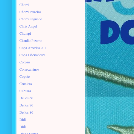
Chorri
Chorri Palacios
Chorri Segundo
Chris Angel
Chumpi
Claudio Pizarro
Copa América 2011
Copa Libertadores
Corozo
Correcaminos
Coyote
Cronicas
Cubillas
De los 60
De los 70
De los 80
Didi
Didí
Diego Forlán