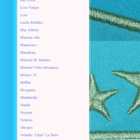
Loco Vargas
Lora
Lucho Rubiños
Mac Allister
Maestra vida
Manassero
Maradona
Marcelo M. Martins
Máximo Vides Mosquera
México 70
Mifflin
Mosquera
Multimedia
Nando
Neymar
Noticias
Olivares
Orlando "Chito" La Torre