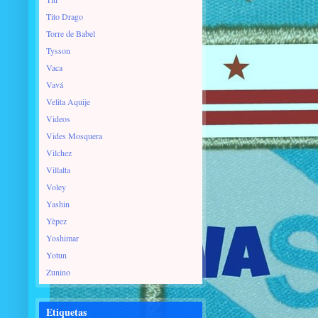
Tito Drago
Torre de Babel
Tysson
Vaca
Vavá
Velita Aquije
Videos
Vides Mosquera
Vilchez
Villalta
Voley
Yashin
Yèpez
Yoshimar
Yotun
Zunino
Etiquetas