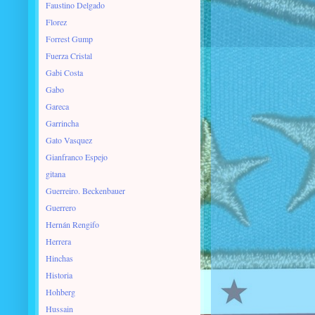
Faustino Delgado
Florez
Forrest Gump
Fuerza Cristal
Gabi Costa
Gabo
Gareca
Garrincha
Gato Vasquez
Gianfranco Espejo
gitana
Guerreiro. Beckenbauer
Guerrero
Hernán Rengifo
Herrera
Hinchas
Historia
Hohberg
Hussain