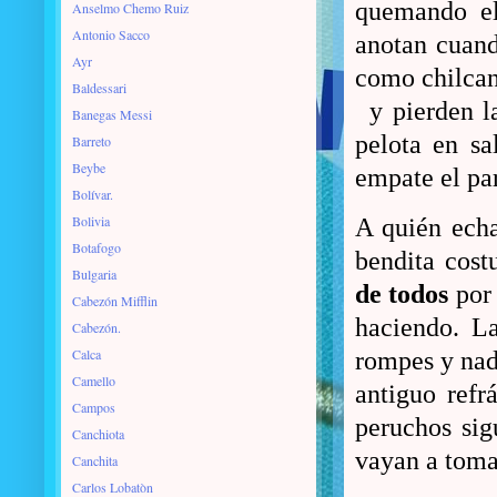
quemando el 
Anselmo Chemo Ruiz
Antonio Sacco
anotan cuand
Ayr
como chilcano
Baldessari
y pierden l
Banegas Messi
pelota en sa
Barreto
Beybe
empate el par
Bolívar.
Bolivia
A quién echa
Botafogo
bendita cos
Bulgaria
de todos
por 
Cabezón Mifflin
haciendo. La
Cabezón.
Calca
rompes y nadi
Camello
antiguo refr
Campos
peruchos sig
Canchiota
vayan a tomar
Canchita
Carlos Lobatòn