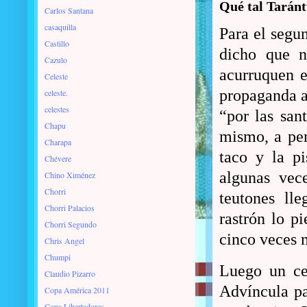
Qué tal Tarántu
Carlos Santana
casaquilla
Para el segu
Castillo
dicho que n
Cazulo
acurruquen e
Celeste
propaganda a
celeste.
celestes
“por las san
Chapu
mismo, a perd
Charapa
taco y la pi
Chévere
algunas vec
Chino Ximénez
Chorri
teutones ll
Chorri Palacios
rastrón lo p
Chorri Segundo
cinco veces m
Chris Angel
Chumpi
Luego un ce
Claudio Pizarro
Advíncula pa
Copa América 2011
Copa Libertadores