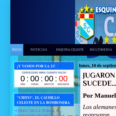
INICIO
NOTICIAS
ESQUINA CELESTE
MULTIMEDIA
lunes, 10 de septi
¡Y VAMOS POR LA 21!
JUGARON
SUCEDE
Por Manuel
"CHITO", EL CAUDILLO
CELESTE EN LA BOMBONERA
Los alemane
‘CHITO’ DE LA TORRE, EL
regresaron
VERDADERO PATRÓN EN LA