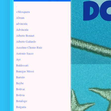
.
<Mosquera
Abram
advincula
Advíncula
Alberto Bonnet
Alberto Gallardo
Anselmo Chemo Ruiz
Antonio Sacco
Ayr
Baldessari
Banegas Messi
Barreto
Beybe
Bolívar.
Bolivia
Botafogo
Bulgaria