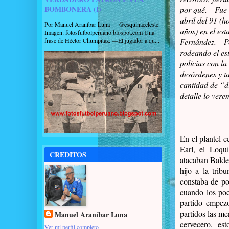
BOMBONERA (I)
por qué.
Fue
abril del 91 (
Por Manuel Araníbar Luna @esquinaceleste
años) en el est
Imagen: fotosfutbolperuano.blospot.com Una
frase de Héctor Chumpitaz: —El jugador a qu...
Fernández.
P
rodeando el es
policías con la
desórdenes y 
cantidad de “di
detalle lo ver
En el plantel c
Earl, el Loqu
CREDITOS
atacaban Balde
hijo a la trib
constaba de poc
cuando los poc
partido empezó
partidos las m
Manuel Araníbar Luna
cervecero.
esto
Ver mi perfil completo