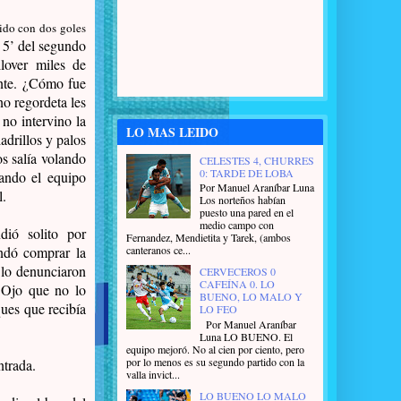
tido con dos goles
5’
del segundo
lover miles de
iente. ¿Cómo fue
no regordeta les
 no intervino la
LO MAS LEIDO
drillos y palos
s salía volando
CELESTES 4, CHURRES
0: TARDE DE LOBA
nando el equipo
Por Manuel Araníbar Luna
l.
Los norteños habían
puesto una pared en el
medio campo con
dió solito por
Fernandez, Mendietita y Tarek, (ambos
ndó comprar la
canteranos ce...
 lo denunciaron
CERVECEROS 0
CAFEÍNA 0. LO
Ojo que no lo
BUENO, LO MALO Y
ues que recibía
LO FEO
Por Manuel Araníbar
Luna LO BUENO. El
equipo mejoró. No al cien por ciento, pero
por lo menos es su segundo partido con la
ntrada.
valla invict...
LO BUENO LO MALO