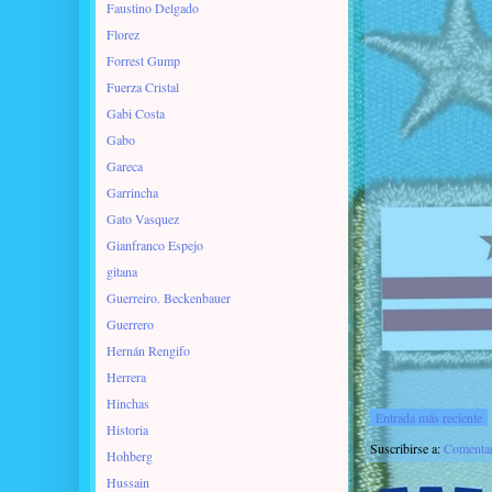
Faustino Delgado
Florez
Forrest Gump
Fuerza Cristal
Gabi Costa
Gabo
Gareca
Garrincha
Gato Vasquez
Gianfranco Espejo
gitana
Guerreiro. Beckenbauer
Guerrero
Hernán Rengifo
Herrera
Hinchas
Entrada más reciente
Historia
Suscribirse a:
Comentar
Hohberg
Hussain