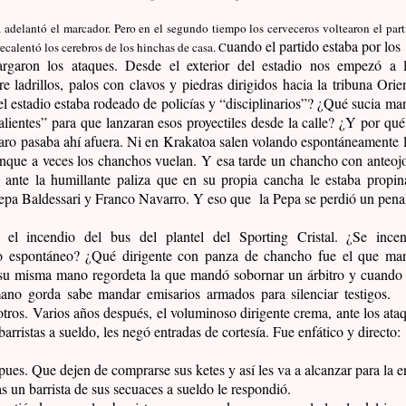
 adelantó el marcador. Pero en el segundo tiempo los cerveceros voltearon el par
uando el partido estaba por los
ecalentó los cerebros de los hinchas de casa. C
argaron los ataques. Desde el exterior del estadio nos empezó a l
tre ladrillos, palos con clavos y piedras dirigidos hacia la tribuna Or
 el estadio estaba rodeado de policías y “disciplinarios”? ¿Qué sucia ma
lientes” para que lanzaran esos proyectiles desde la calle? ¿Y por qué
aro pasaba ahí afuera. Ni en Krakatoa salen volando espontáneamente la
nque a veces los chanchos vuelan. Y esa tarde un chancho con anteojo
 ante la humillante paliza que en su propia cancha le estaba propi
epa Baldessari
y Franco Navarro. Y eso que
la Pepa
se perdió un pena
el incendio del bus del plantel del Sporting Cristal. ¿Se incen
to espontáneo? ¿Qué dirigente con panza de chancho fue el que ma
su misma mano regordeta la que mandó sobornar un árbitro y cuando
ano gorda sabe mandar emisarios armados para silenciar testigos.
ros. Varios años después, el voluminoso dirigente crema, ante los ataq
barristas a sueldo, les negó entradas de cortesía. Fue enfático y directo:
ues. Que dejen de comprarse sus ketes y así les va a alcanzar para la e
s un barrista de sus secuaces a sueldo le respondió.