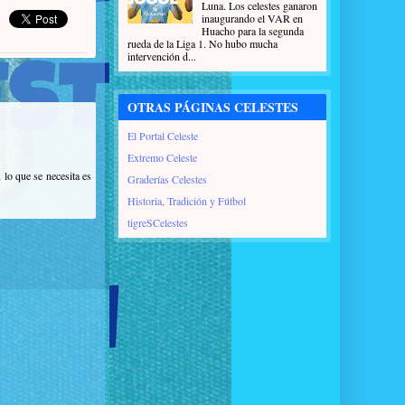
Luna. Los celestes ganaron
inaugurando el VAR en
Huacho para la segunda
rueda de la Liga 1. No hubo mucha
intervención d...
OTRAS PÁGINAS CELESTES
El Portal Celeste
Extremo Celeste
lo que se necesita es
Graderías Celestes
Historia, Tradición y Fútbol
tigreSCelestes