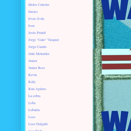
Idolos Celestes
Inicios
Irven Ávila
Iven
Jesús Pretell
Jorge "Gato" Vásquez
Jorge Cazulo
Julio Melendez
Junior
Junior Ross
Kevin
Koki
Kun Agüero.
La cobra
Loba
Lobatón
Loco
Loco Delgado
loco Erick