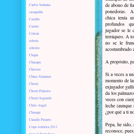
de abono de ll
Carlos Santana
ponedoras. A
casaquilla
chica tenía u
Castillo
profundos q
Cazulo
jugador se le 
Celeste
terráqueo. A to
celeste.
no se le frun
celestes
acostumbrado a
Chapu
A propósito, pa
Charapa
Chévere
Si a veces a un
Chino Ximénez
momento de lan
Chorri
exjugador gall
Chorri Palacios
da los palmazo
Chorri Segundo
veces con cuer
leche (aunque 
Chris Angel
¿por qué a ti n
Chumpi
Claudio Pizarro
Pepa, he sido,
Copa América 2011
reconoce, pues, 
Copa Libertadores