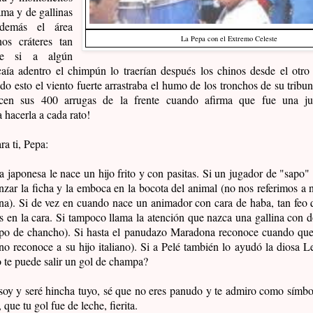
ama y de gallinas
demás el área
nos cráteres tan
La Pepa con el Extremo Celeste
ue si a algún
caía adentro el chimpún lo traerían después los chinos desde el otro
do esto el viento fuerte arrastraba el humo de los tronchos de su tribu
cen sus 400 arrugas de la frente cuando afirma que fue una j
 hacerla a cada rato!
ra ti, Pepa:
a japonesa le nace un hijo frito y con pasitas. Si un jugador de "sapo"
zar la ficha y la emboca en la bocota del animal (no nos referimos a
ina). Si de vez en cuando nace un animador con cara de haba, tan feo q
s en la cara. Si tampoco llama la atención que nazca una gallina con d
po de chancho). Si hasta el panudazo Maradona reconoce cuando que 
no reconoce a su hijo italiano). Si a Pelé también lo ayudó la diosa L
o te puede salir un gol de champa?
 soy y seré hincha tuyo, sé que no eres panudo y te admiro como símbol
que tu gol fue de leche, fierita.