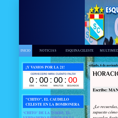
INICIO
NOTICIAS
ESQUINA CELESTE
MULTIME
sábado, 6 de noviemb
¡Y VAMOS POR LA 21!
HORACIO
Escribe: M
"CHITO", EL CAUDILLO
CELESTE EN LA BOMBONERA
¿Lo recuerdas
supuesto cómo 
‘CHITO’ DE LA TORRE, EL
recordar, fieri
VERDADERO PATRÓN EN LA