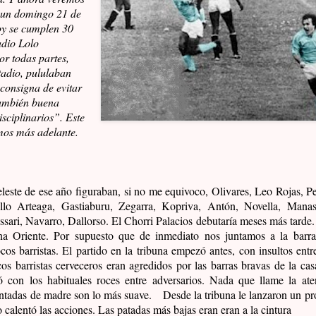
 un domingo 21 de
hoy se cumplen 30
adio Lolo
or todas partes,
tadio, pululaban
 consigna de evitar
también buena
sciplinarios”. Este
emos más adelante.
eleste de ese año figuraban, si no me equivoco, Olivares, Leo Rojas, P
illo Arteaga, Gastiaburu, Zegarra, Kopriva, Antón, Novella, Manas
ssari, Navarro, Dallorso. El Chorri Palacios debutaría meses más tarde
una Oriente. Por supuesto que de inmediato nos juntamos a la barr
os barristas. El partido en la tribuna empezó antes, con insultos entr
os barristas cerveceros eran agredidos por las barras bravas de la cas
 con los habituales roces entre adversarios. Nada que llame la at
entadas de madre son lo más suave.
Desde la tribuna le lanzaron un pro
 calentó las acciones. Las patadas más bajas eran eran a la cintura