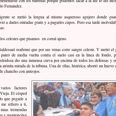
metiéndose con los barristas porque podemos sacar a la luz lo del ince
olo Fernández.
rigente se metió la lengua al mismo asqueroso agujero donde gua
vió a darles entradas gratis y a pagarles cupos. Pero esa tarde inolvid
as:
los celestes que pisamos en corral ajeno.
aldessari
reafirmó que por sus venas corre sangre celeste. Y metió el 
a pateó de media vuelta contra el suelo casi en la línea de fondo, 
veleidosa dio una inmensa curva por encima de todos los defensas y en
la atónita mirada de la tribuna. Una de ellas, histérica, abortó un huevo 
 de chancho con anteojos.
varios factores
Vieja. El
césped
lo que pegarle a
 me refiero a ti,
 unas tremendas
hu y montoncitos