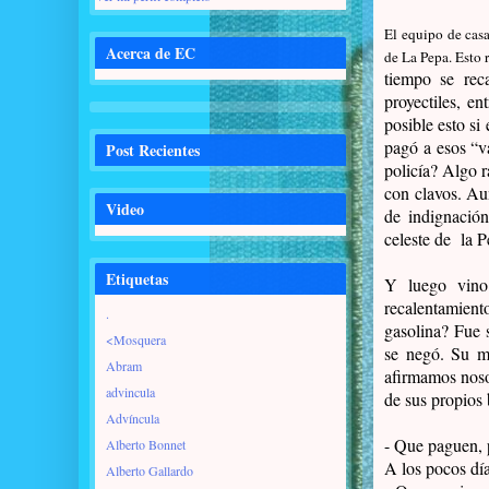
El equipo de casa
Acerca de EC
de La Pepa. Esto r
tiempo se rec
proyectiles, en
posible esto si
pagó a esos “va
Post Recientes
policía? Algo r
con clavos. Au
Video
de indignación
celeste de
la P
Etiquetas
Y luego vino 
recalentamien
.
gasolina? Fue 
<Mosquera
se negó. Su m
Abram
afirmamos nosot
advincula
de sus propios 
Advíncula
- Que paguen, p
Alberto Bonnet
A los pocos día
Alberto Gallardo