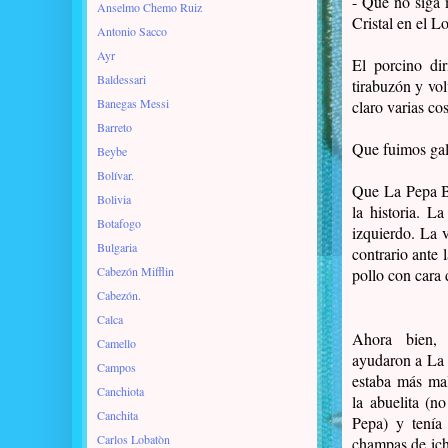
- Que no siga 
Anselmo Chemo Ruiz
Cristal en el L
Antonio Sacco
Ayr
El porcino di
Baldessari
tirabuzón y vol
Banegas Messi
claro varias cos
Barreto
Que fuimos gal
Beybe
Bolívar.
Que
La Pepa B
Bolivia
la historia. L
Botafogo
izquierdo. La 
Bulgaria
contrario ante 
Cabezón Mifflin
pollo con cara
Cabezón.
Calca
Ahora bien, 
Camello
ayudaron a
La 
Campos
estaba más ma
Canchiota
la abuelita (no
Canchita
Pepa) y tenía
Carlos Lobatòn
champas de ic