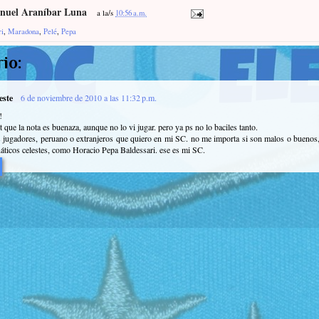
nuel Araníbar Luna
a la/s
10:56 a.m.
ri
,
Maradona
,
Pelé
,
Pepa
io:
este
6 de noviembre de 2010 a las 11:32 p.m.
!
t que la nota es buenaza, aunque no lo vi jugar. pero ya ps no lo baciles tanto.
s jugadores, peruano o extranjeros que quiero en mi SC. no me importa si son malos o buenos, 
áticos celestes, como Horacio Pepa Baldessari. ese es mi SC.