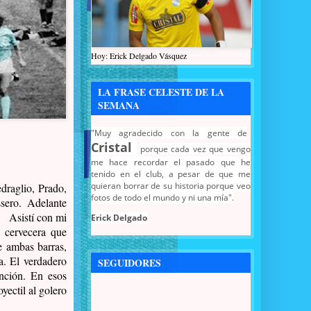
Hoy: Erick Delgado Vásquez
LA FRASE CELESTE DE LA
SEMANA
"Muy agradecido con la gente de
Cristal
porque cada vez que vengo
me hace recordar el pasado que he
tenido en el club, a pesar de que me
quieran borrar de su historia porque veo
edraglio, Prado,
fotos de todo el mundo y ni una mía".
sero. Adelante
.
Asistí con mi
Erick Delgado
a cervecera que
e ambas barras,
a. El verdadero
SEGUIDORES
ención. En esos
yectil al golero