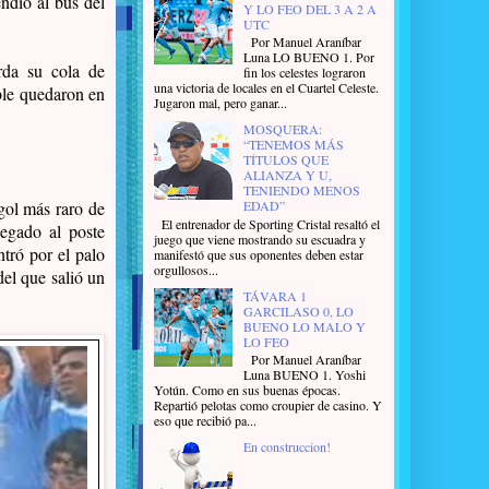
ndio al bus del
Y LO FEO DEL 3 A 2 A
UTC
Por Manuel Araníbar
Luna LO BUENO 1. Por
rda su cola de
fin los celestes lograron
una victoria de locales en el Cuartel Celeste.
able quedaron en
Jugaron mal, pero ganar...
MOSQUERA:
“TENEMOS MÁS
TÍTULOS QUE
ALIANZA Y U,
TENIENDO MENOS
EDAD”
gol más raro de
El entrenador de Sporting Cristal resaltó el
pegado al poste
juego que viene mostrando su escuadra y
tró por el palo
manifestó que sus oponentes deben estar
orgullosos...
del que salió un
TÁVARA 1
GARCILASO 0, LO
BUENO LO MALO Y
LO FEO
Por Manuel Araníbar
Luna BUENO 1. Yoshi
Yotún. Como en sus buenas épocas.
Repartió pelotas como croupier de casino. Y
eso que recibió pa...
En construccion!