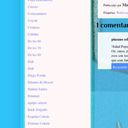
Ma
Publicadas por
Corozo
Etiquetas:
Baldessa
Correcaminos
Coyote
1 comentar
Cronicas
Cubillas
piurano cel
De los 60
!Salud Pepa
De los 70
Oe, causa, p
De los 80
esos son lo
que sean fan
Didi
Responder
Didí
Diego Forlán
Dínamo de Moscú
Djalma Santos
Emanuel
equipo celeste
Erick Delgado
Esquina Celeste
Extremo Celeste