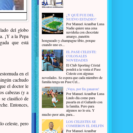
¿Y QUÉ FUE DEL
NUEVO ESTADIO?
Por Manuel Araníbar Luna
Nadie quiere una cena
 lado del globo
navideña con chocolate
na. ¡Y a
la Pepa
amargo, panetón
hongueado y champagne tibio, porque
ugada que está
cuando uno es...
EL PASE CELESTE:
COLOSALES
NOVEDADES
El Club Sporting Cristal
pondrá a la venta el Pase
 estornuda en el
Celeste con algunas
novedades. Se espera que cada miembro de
 ningún cachudo
familia tenga un Pase Cel...
ue el doctor le
¡Vaya, por fin ganaron!
os cabezas (y a
Por Manuel Araníbar Luna
Lindo día como para
se clasificó de
pasarla en el Gallardo con
eche. Entonces,
la familia. Pero para
algunos no lo era. Y
mucho peor aún, para...
LOS CELESTES SE
o celeste, pero
COMIERON EL DELFÍN
Por Manuel Araníbar