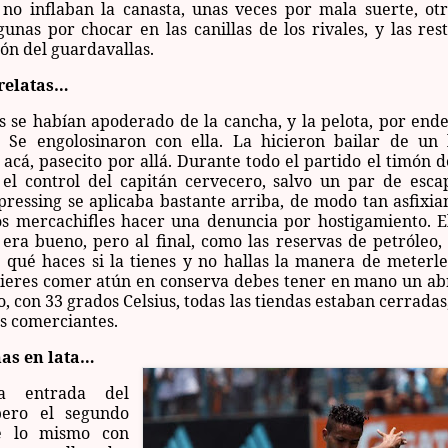
 no inflaban la canasta, unas veces por mala suerte, ot
gunas por chocar en las canillas de los rivales, y las res
ón del guardavallas.
relatas…
 se habían apoderado de la cancha, y la pelota, por ende
. Se engolosinaron con ella. La hicieron bailar de un 
 acá, pasecito por allá. Durante todo el partido el timón 
 el control del capitán cervecero, salvo un par de esca
 pressing se aplicaba bastante arriba, de modo tan asfixi
los mercachifles hacer una denuncia por hostigamiento. E
a era bueno, pero al final, como las reservas de petróleo,
 qué haces si la tienes y no hallas la manera de meterle
uieres comer atún en conserva debes tener en mano un abr
, con 33 grados Celsius, todas las tiendas estaban cerradas,
os comerciantes.
as en lata…
a entrada del
pero el segundo
e lo mismo con