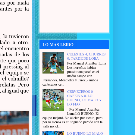
ras por mala
tantes por la
, la tuvieron
lado a otro.
LO MAS LEIDO
del encuentro
padas de los
CELESTES 4, CHURRES
0: TARDE DE LOBA
ante que poco
Por Manuel Araníbar Luna
l pressing al
Los norteños habían
puesto una pared en el
 el equipo se
medio campo con
 el colmillo?
Fernandez, Mendietita y Tarek, (ambos
elatas. Pero
canteranos ce...
 al igual que
CERVECEROS 0
CAFEÍNA 0. LO
BUENO, LO MALO Y
LO FEO
Por Manuel Araníbar
Luna LO BUENO. El
equipo mejoró. No al cien por ciento, pero
por lo menos es su segundo partido con la
valla invict...
LO BUENO LO MALO