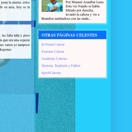
Por Manuel Araníbar Luna
 pone la pierna. estos
Esta vez Nando se había
e su area, hoy se la
filtrado por derecha,
levantó la cabeza y vio a
Brandon metiéndose con las malic...
OTRAS PÁGINAS CELESTES
es falta talla y peso
ta que era una especie
El Portal Celeste
tenes razon yo tampoco
y kagones
Extremo Celeste
Graderías Celestes
Historia, Tradición y Fútbol
tigreSCelestes