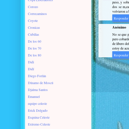
peso, y sobr
Corozo
dos se m,ea
volvieron a 
Correcaminos
Responder
Coyote
Anónimo
Cronicas
Cubillas
No se que pa
pero cobarde
De los 60
de libero de
De los 70
estoy de acu
De los 80
Responder
Didi
Didí
Diego Forlán
Dínamo de Moscú
Djalma Santos
Emanuel
equipo celeste
Erick Delgado
Esquina Celeste
Extremo Celeste