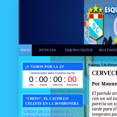
INICIO
NOTICIAS
ESQUINA CELESTE
MULTIME
domingo, 5 de febrer
¡Y VAMOS POR LA 21!
CERVEC
Por Manue
El partido ar
"CHITO", EL CAUDILLO
con un sol ta
CELESTE EN LA BOMBONERA
parecía un s
tarde para e
‘CHITO’ DE LA TORRE, EL
temprano par
VERDADERO PATRÓN EN LA