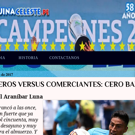
DIA
HISTORIA
CONTACTANOS
o de 2017
EROS VERSUS COMERCIANTES: CERO B
l Araníbar Luna
rancó a las once,
n fuerte que ya
ol cincuenta, muy
l desayuno y muy
a el almuerzo. Y