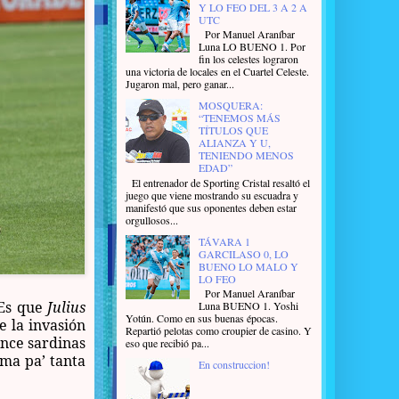
Y LO FEO DEL 3 A 2 A
UTC
Por Manuel Araníbar
Luna LO BUENO 1. Por
fin los celestes lograron
una victoria de locales en el Cuartel Celeste.
Jugaron mal, pero ganar...
MOSQUERA:
“TENEMOS MÁS
TÍTULOS QUE
ALIANZA Y U,
TENIENDO MENOS
EDAD”
El entrenador de Sporting Cristal resaltó el
juego que viene mostrando su escuadra y
manifestó que sus oponentes deben estar
orgullosos...
TÁVARA 1
GARCILASO 0, LO
BUENO LO MALO Y
LO FEO
Por Manuel Araníbar
 Es que
Julius
Luna BUENO 1. Yoshi
Yotún. Como en sus buenas épocas.
e la invasión
Repartió pelotas como croupier de casino. Y
once sardinas
eso que recibió pa...
ama pa’ tanta
En construccion!