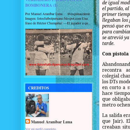
de igual mod
BOMBONERA (I)
el partido, a
primer tiemp
Por Manuel Araníbar Luna @esquinaceleste
Imagen: fotosfutbolperuano.blospot.com Una
llegaban los
frase de Héctor Chumpitaz: —El jugador a qu...
pensó que e
para cambiar
se atrevió y
tarde.
Con pistola
Abandona
recontra a
colegial cha
los DTs mode
en corto a 
CREDITOS
hace tiempo
que obligaba
metro ochen
La salida er
que Jair). 
Manuel Araníbar Luna
creaban situ
Ver mi perfil completo