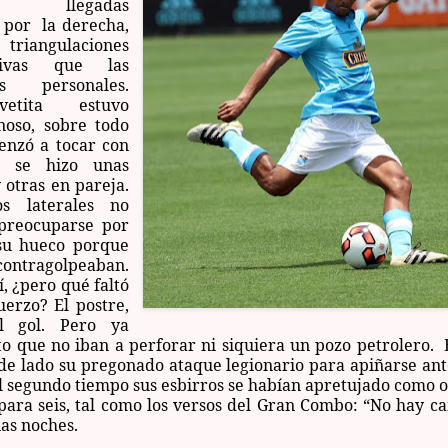
s llegadas
s por la derecha,
triangulaciones
tivas que las
nes personales.
etita estuvo
noso, sobre todo
nzó a tocar con
e se hizo unas
 otras en pareja.
os laterales no
preocuparse por
su hueco porque
 contragolpeaban.
í, ¿pero qué faltó
uerzo? El postre,
l gol. Pero ya
to que no iban a perforar ni siquiera un pozo petrolero.
de lado su pregonado ataque legionario para apiñarse ant
el segundo tiempo sus esbirros se habían apretujado como 
para seis, tal como los versos del Gran Combo: “No hay c
as noches.