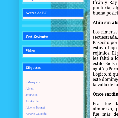
Ifrán y Ray
puntería, al
Acerca de EC
buena posici
Atún sin ab
Los rimenses
Post Recientes
secuestrada
Pasecito por
estuvo bajo
Video
rojimios. El
les faltó a 
estilo Biels
Etiquetas
agotó. ¿Pero
Lógico, si q
.
este domingo
<Mosquera
la valla de l
Abram
Once sardin
advincula
Advíncula
Esa fue l
Alberto Bonnet
almuerzo, 
fue más d
Alberto Gallardo