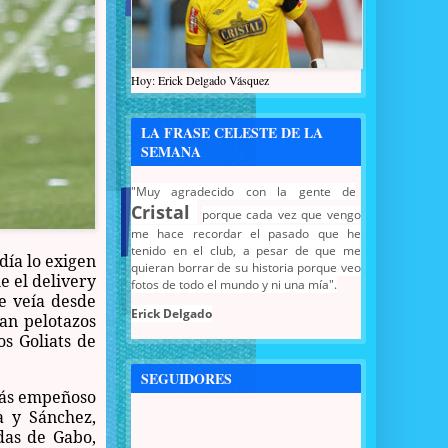
Hoy: Erick Delgado Vásquez
LA FRASE CELESTE DE LA
SEMANA
"Muy agradecido con la gente de
Cristal
porque cada vez que vengo
me hace recordar el pasado que he
tenido en el club, a pesar de que me
día lo exigen
quieran borrar de su historia porque veo
e el delivery
fotos de todo el mundo y ni una mía".
e veía desde
Erick Delgado
an pelotazos
os Goliats de
SEGUIDORES
ás empeñoso
a y Sánchez,
das de Gabo,