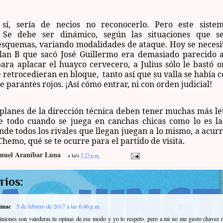
 sí, sería de necios no reconocerlo. Pero este siste
. Se debe ser dinámico, según las situaciones que se
squemas, variando modalidades de ataque. Hoy se necesi
plan B que sacó José Guillermo era demasiado parecido a
ra aplacar el huayco cervecero, a Julius sólo le bastó o
 retrocedieran en bloque, tanto así que su valla se había 
e parantes rojos. ¡Así cómo entrar, ni con orden judicial!
 planes de la dirección técnica deben tener muchas más le
re todo cuando se juega en canchas chicas como lo es la
nde todos los rivales que llegan juegan a lo mismo, a acur
 Chemo, qué se te ocurre para el partido de visita.
nuel Araníbar Luna
a la/s
5:23 p.m.
rios:
imac
5 de febrero de 2017 a las 6:46 p.m.
iniones son valederas.tu opinas de ese modo y yo lo respeto. pero a mi no me gusto chavez ni r