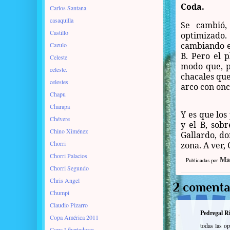
Coda.
Carlos Santana
casaquilla
Se cambió,
Castillo
optimizado
cambiando e
Cazulo
B. Pero el 
Celeste
modo que, pa
celeste.
chacales que
celestes
arco con onc
Chapu
Charapa
Y es que los
Chévere
y el B, sob
Chino Ximénez
Gallardo, do
Chorri
zona. A ver,
Chorri Palacios
Ma
Publicadas por
Chorri Segundo
Chris Angel
2 comenta
Chumpi
Claudio Pizarro
Pedregal R
Copa América 2011
todas las op
Copa Libertadores