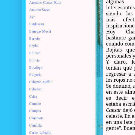
alguna
Anselmo Chemo Ruiz
interesante
Antonio Sacco
siendo las 
Ayr
más efec
Baldessari
inspiracio
Hoy Chav
Banegas Messi
bastante ga
Barreto
cuando come
Beybe
Rojitas qu
Bolívar.
personales y
Bolivia
Y claro, l
tenían que 
Botafogo
regresar a 
Bulgaria
los rojos no
Cabezón Mifflin
Se dominó, s
Cabezón.
en este alm
Calca
es decir e
estaba escri
Camello
Caesar
dejó 
Campos
celeste. En 
Canchiota
en una lata 
Canchita
gente”. Buen
Carlos Lobatòn