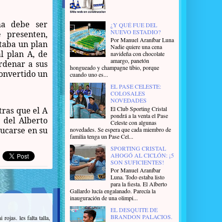
ma debe ser
¿Y QUÉ FUE DEL
NUEVO ESTADIO?
 presenten,
Por Manuel Araníbar Luna
taba un plan
Nadie quiere una cena
l plan A, de
navideña con chocolate
amargo, panetón
rdenar a sus
hongueado y champagne tibio, porque
convertido un
cuando uno es...
EL PASE CELESTE:
COLOSALES
NOVEDADES
El Club Sporting Cristal
tras que el A
pondrá a la venta el Pase
 del Alberto
Celeste con algunas
rucarse en su
novedades. Se espera que cada miembro de
familia tenga un Pase Cel...
SPORTING CRISTAL
AHOGÓ AL CICLÓN: ¡5
SON SUFICIENTES!
Por Manuel Araníbar
Luna. Todo estaba listo
para la fiesta. El Alberto
Gallardo lucía engalanado. Parecía la
inauguración de una olimpi...
EL DESQUITE DE
BRANDON PALACIOS.
ojas. les falta talla,