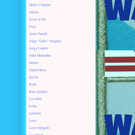
Idolos Celestes
Inicios
Irven Ávila
Iven
Jesús Pretell
Jorge "Gato" Vásquez
Jorge Cazulo
Julio Melendez
Junior
Junior Ross
Kevin
Koki
Kun Agüero.
La cobra
Loba
Lobatón
Loco
Loco Delgado
loco Erick