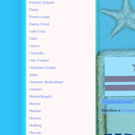
Faustino Delgado
Florez
Forrest Gump
Fuerza Cristal
Gabi Costa
Gabo
Gareca
Garrincha
Gato Vasquez
Gianfranco Espejo
gitana
Guerreiro. Beckenbauer
Guerrero
Hernán Rengifo
Entrada más reciente
Herrera
Suscribirse a:
Comentar
Hinchas
Historia
Hohberg
Hussain