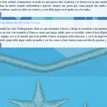
e todo actitud. comparemos el modo en que ponen ellos la pierna y la fuerza con la que cazulo
ban de miedo cuando enfrentaban a iglesias. tampco me gusta que viana juegue tan salido d
bombear. cazulo no debe ser central y costa debe jugar en el medio no a los lados.
6 de febrero de 2017 a las 9:29 a.m.
rtido ha visto Pedregal pero dime en que momento Chavez y Rojas le corrieron a las patadas. l
s no son. con respecto a Viana es cierto que juega salido, pero es su estilo, como el loco Higui
l equipo. eso es lo mismo que le ha pedido Gareca al arquero dela seleccion. y en lo de piqui 
erdo, piqui debe jugar suelto al medio y asi fue como se hizo famoso para envidia de gayinas 