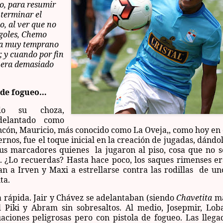
o, para resumir
l terminar el
o, al ver que no
 goles, Chemo
ra muy temprano
, y cuando por fin
a era demasiado
 de fogueo…
ndo su choza,
delantado como
ncón, Mauricio, más conocido como La Oveja,, como hoy en 
rnos, fue el toque inicial en la creación de jugadas, dándol
sus marcadores quienes la jugaron al piso, cosa que no s
. ¿Lo recuerdas? Hasta hace poco, los saques rimenses er
n a Irven y Maxi a estrellarse contra las rodillas de un
ta.
a rápida. Jair y Chávez se adelantaban (siendo
Chavetita
m
El Piki y Abram sin sobresaltos. Al medio, Josepmir, Lob
aciones peligrosas pero con pistola de fogueo. Las llega