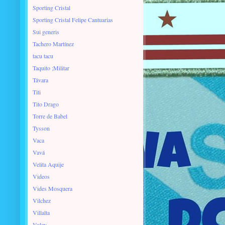
Sporting Cristal
Sporting Cristal Felipe Cantuarias
Sui generis
Tachero Martínez
tacu tacu
Taquito ;Militar
Távara
Titi
Tito Drago
Torre de Babel
Tysson
Vaca
Vavá
Velita Aquije
Videos
Vides Mosquera
Vilchez
Villalta
Voley