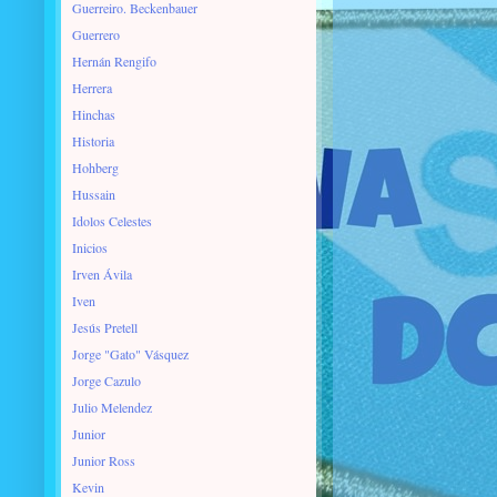
Guerreiro. Beckenbauer
Guerrero
Hernán Rengifo
Herrera
Hinchas
Historia
Hohberg
Hussain
Idolos Celestes
Inicios
Irven Ávila
Iven
Jesús Pretell
Jorge "Gato" Vásquez
Jorge Cazulo
Julio Melendez
Junior
Junior Ross
Kevin