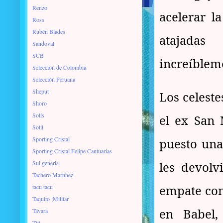
Renzo
acelerar l
Ross
Rubén Blades
atajadas
Sandoval
SCB
increíbleme
Seleccion de Colombia
Selección Peruana
Sheput
Los celeste
Shoro
Solís
el ex San 
Sotil
Sporting Cristal
puesto una 
Sporting Cristal Felipe Cantuarias
Sui generis
les devolv
Tachero Martínez
empate con
tacu tacu
Taquito ;Militar
en Babel,
Távara
Titi