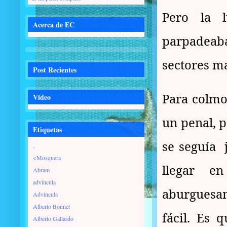
Pero la l
Acerca de EC
parpadeaba
sectores m
Post Recientes
Para colmo,
Video
un penal, p
Etiquetas
se seguía 
.
<Mosquera
llegar e
Abram
advincula
aburguesami
Advíncula
Alberto Bonnet
fácil. Es 
Alberto Gallardo