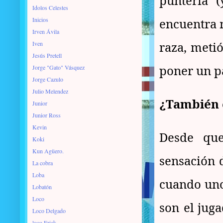
puntería 
Idolos Celestes
Inicios
encuentra n
Irven Ávila
raza, metió
Iven
Jesús Pretell
poner un pa
Jorge "Gato" Vásquez
Jorge Cazulo
Julio Melendez
¿También 
Junior
Junior Ross
Kevin
Desde que
Koki
Kun Agüero.
sensación 
La cobra
Loba
cuando uno
Lobatón
Loco
son el jug
Loco Delgado
loco Erick