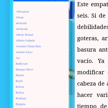
Este empat
.
<Mosquera
seis. Si de
Abram
advincula
debilidade
Advíncula
Alberto Bonnet
goteras, ar
Alberto Gallardo
Anselmo Chemo Ruiz
basura ant
Antonio Sacco
Ayr
vacío. Ya
Baldessari
Banegas Messi
modificar 
Barreto
Beybe
cabeza de a
Bolívar.
Bolivia
hacer var
Botafogo
Bulgaria
tiempo de