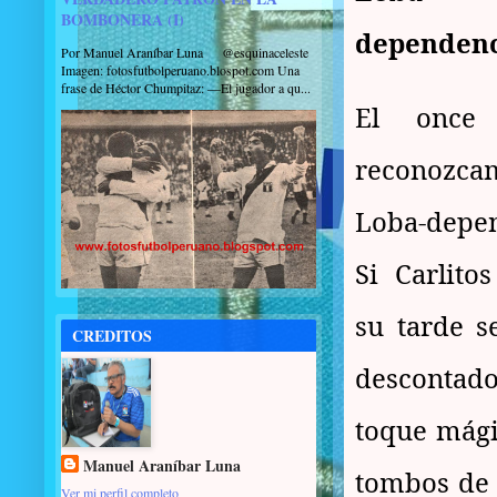
BOMBONERA (I)
dependen
Por Manuel Araníbar Luna @esquinaceleste
Imagen: fotosfutbolperuano.blospot.com Una
frase de Héctor Chumpitaz: —El jugador a qu...
El once c
reconozca
Loba-depen
Si Carlito
su tarde s
CREDITOS
descontado
toque mágic
Manuel Araníbar Luna
tombos de t
Ver mi perfil completo