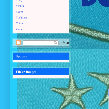
Yashin
Yèpez
Yoshimar
Yotun
Zunino
Sponsor
Flickr Images