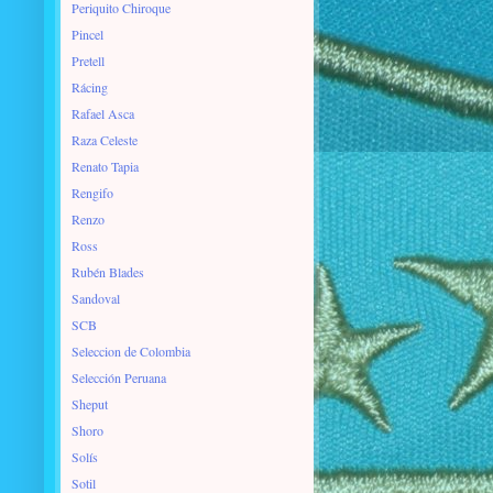
Periquito Chiroque
Pincel
Pretell
Rácing
Rafael Asca
Raza Celeste
Renato Tapia
Rengifo
Renzo
Ross
Rubén Blades
Sandoval
SCB
Seleccion de Colombia
Selección Peruana
Sheput
Shoro
Solís
Sotil