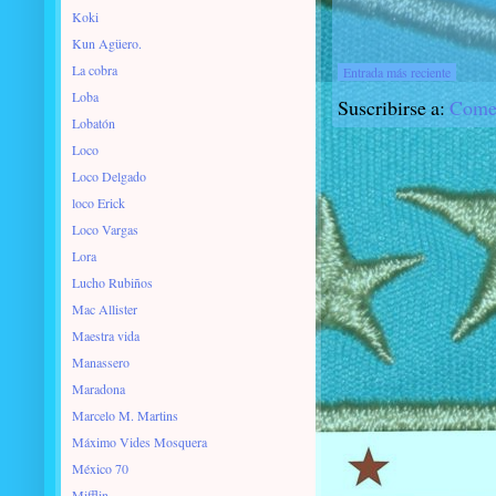
Koki
Kun Agüero.
La cobra
Entrada más reciente
Loba
Suscribirse a:
Comen
Lobatón
Loco
Loco Delgado
loco Erick
Loco Vargas
Lora
Lucho Rubiños
Mac Allister
Maestra vida
Manassero
Maradona
Marcelo M. Martins
Máximo Vides Mosquera
México 70
Mifflin