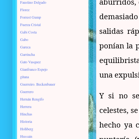
aburridos, 
Faustino Delgado
Florez
demasiado
Forrest Gump
Fuerza Cristal
salidas rá
Gabi Costa
Gabo
ponían la 
Gareca
Garrincha
equilibrist
Gato Vasquez
Gianfranco Espejo
una expuls
gitana
Guerreiro. Beckenbauer
Guerrero
Y si no se
Hernán Rengifo
Herrera
celestes, s
Hinchas
Historia
hecho ya c
Hohberg
Hussain