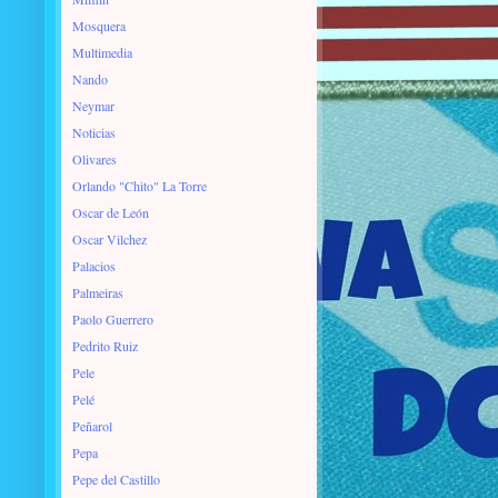
Mosquera
Multimedia
Nando
Neymar
Noticias
Olivares
Orlando "Chito" La Torre
Oscar de León
Oscar Vilchez
Palacios
Palmeiras
Paolo Guerrero
Pedrito Ruiz
Pele
Pelé
Peñarol
Pepa
Pepe del Castillo