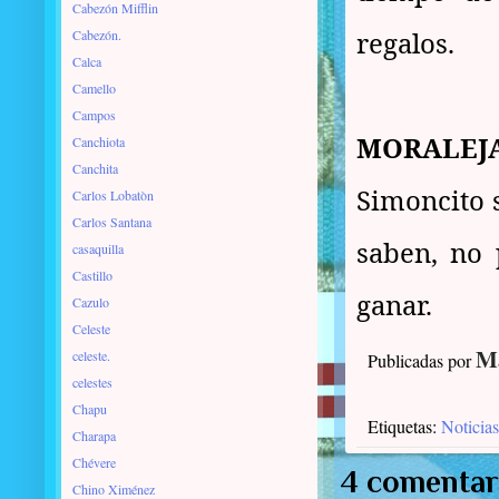
Cabezón Mifflin
regalos.
Cabezón.
Calca
Camello
Campos
MORALEJ
Canchiota
Canchita
Simoncito s
Carlos Lobatòn
Carlos Santana
saben, no 
casaquilla
Castillo
ganar.
Cazulo
Celeste
Ma
celeste.
Publicadas por
celestes
Chapu
Etiquetas:
Noticias
Charapa
Chévere
4 comentar
Chino Ximénez