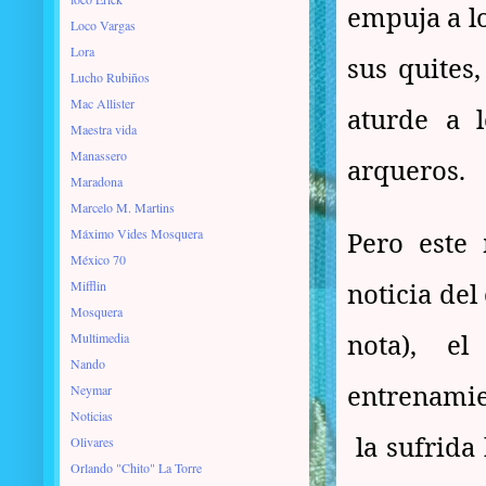
empuja a lo
Loco Vargas
Lora
sus quites
Lucho Rubiños
Mac Allister
aturde a l
Maestra vida
Manassero
arqueros.
Maradona
Marcelo M. Martins
Máximo Vides Mosquera
Pero este 
México 70
noticia del
Mifflin
Mosquera
nota), e
Multimedia
Nando
entrenamie
Neymar
Noticias
la sufrida
Olivares
Orlando "Chito" La Torre