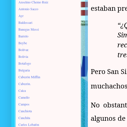
Anselmo Chemo Ruiz
estaban pr
Antonio Sacco
Ayr
Baldessari
“¿
Banegas Messi
Si
Barreto
re
Beybe
Bolívar.
tre
Bolivia
Botafogo
Pero San S
Bulgaria
Cabezón Mifflin
muchachos, 
Cabezón.
Calca
Camello
No obstant
Campos
Canchiota
algunos de
Canchita
Carlos Lobatòn