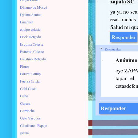
zapata SC
Dínamo de Moscú
ya ya no sea
Djalma Santos
esas rachas
Emanuel
Salud mi qu
equipo celeste
Responder
Erick Delgado
Esquina Celeste
Respuestas
Extremo Celeste
Anónimo
Faustino Delgado
Florez
oye ZAPAT
Forrest Gump
tapar el
Fuerza Cristal
estasdefen
Gabi Costa
Gabo
Gareca
Responder
Garrincha
Gato Vasquez
Gianfranco Espejo
gitana