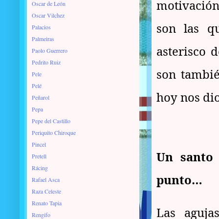
motivación
Oscar de León
Oscar Vilchez
son las q
Palacios
Palmeiras
asterisco d
Paolo Guerrero
Pedrito Ruiz
son tambié
Pele
Pelé
hoy nos dio
Peñarol
Pepa
Pepe del Castillo
Periquito Chiroque
Pincel
Un santo 
Pretell
Rácing
punto…
Rafael Asca
Raza Celeste
Renato Tapia
Las aguja
Rengifo