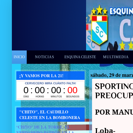
INICIO
NOTICIAS
ESQUINA CELESTE
MULTIMEDIA
sábado, 29 de mar
¡Y VAMOS POR LA 21!
SPORTING
PREOCUP
POR MANU
"CHITO", EL CAUDILLO
CELESTE EN LA BOMBONERA
‘CHITO’ DE LA TORRE, EL
Loba-
VERDADERO PATRÓN EN LA