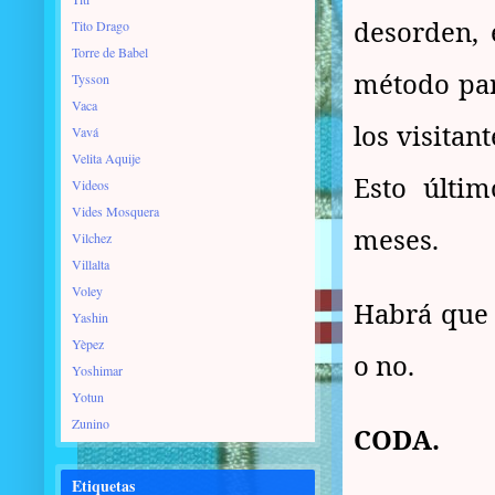
desorden, 
Tito Drago
Torre de Babel
método para
Tysson
Vaca
los visitant
Vavá
Velita Aquije
Esto últi
Videos
Vides Mosquera
meses.
Vilchez
Villalta
Voley
Habrá que h
Yashin
Yèpez
o no.
Yoshimar
Yotun
Zunino
CODA.
Etiquetas