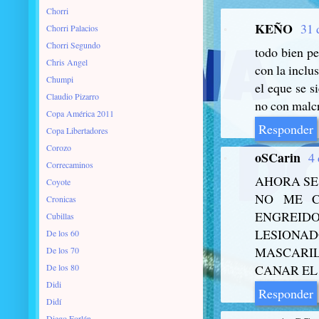
Chorri
KEÑO
31 
Chorri Palacios
Chorri Segundo
todo bien pe
Chris Angel
con la inclu
Chumpi
el eque se s
Claudio Pizarro
no con malcr
Copa América 2011
Responder
Copa Libertadores
Corozo
oSCarin
4 
Correcaminos
AHORA SE 
Coyote
NO ME C
Cronicas
ENGREID
Cubillas
LESIONA
De los 60
MASCARIL
De los 70
De los 80
CANAR EL
Didi
Responder
Didí
Diego Forlán