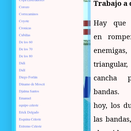
Trabajo a
Corozo
Correcaminos
Hay que t
Coyote
Cronicas
en romper
Cubillas
De los 60
enemigas,
De los 70
De los 80
triangula
Didi
Didí
cancha 
Diego Forlán
Dínamo de Moscú
bandas.
Djalma Santos
Emanuel
hoy, los d
equipo celeste
Erick Delgado
las bandas
Esquina Celeste
Extremo Celeste