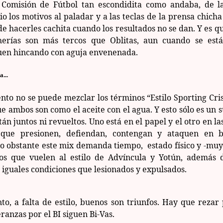
a Comisión de Fútbol tan escondidita como andaba, de l
o los motivos al paladar y a las teclas de la prensa chich
e hacerles cachita cuando los resultados no se dan. Y es q
herías son más tercos que Oblitas, aun cuando se est
guen hincando con aguja envenenada.
a...
to no se puede mezclar los términos “Estilo Sporting Crist
e ambos son como el aceite con el agua. Y esto sólo es un
án juntos ni revueltos. Uno está en el papel y el otro en la
a que presionen, defiendan, contengan y ataquen en 
o obstante este mix demanda tiempo, estado físico y -muy
ros que vuelen al estilo de Advíncula y Yotún, además 
iguales condiciones que lesionados y expulsados.
to, a falta de estilo, buenos son triunfos. Hay que rezar
eranzas por el BI siguen Bi-Vas.