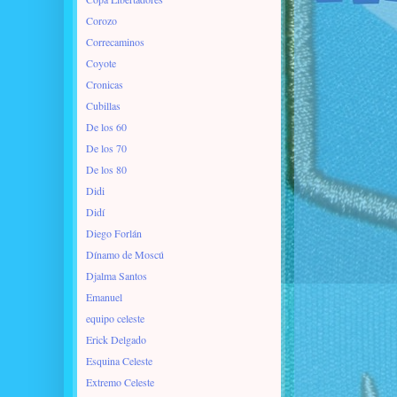
Corozo
Correcaminos
Coyote
Cronicas
Cubillas
De los 60
De los 70
De los 80
Didi
Didí
Diego Forlán
Dínamo de Moscú
Djalma Santos
Emanuel
equipo celeste
Erick Delgado
Esquina Celeste
Extremo Celeste