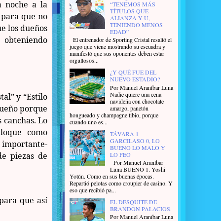
a noche a la
“TENEMOS MÁS
TÍTULOS QUE
a para que no
ALIANZA Y U,
TENIENDO MENOS
ue los dueños
EDAD”
á obteniendo
El entrenador de Sporting Cristal resaltó el
juego que viene mostrando su escuadra y
manifestó que sus oponentes deben estar
orgullosos...
¿Y QUÉ FUE DEL
NUEVO ESTADIO?
Por Manuel Araníbar Luna
Nadie quiere una cena
al” y “Estilo
navideña con chocolate
 sueño porque
amargo, panetón
hongueado y champagne tibio, porque
s canchas. Lo
cuando uno es...
bloque como
TÁVARA 1
GARCILASO 0, LO
 importante-
BUENO LO MALO Y
LO FEO
de piezas de
Por Manuel Araníbar
Luna BUENO 1. Yoshi
Yotún. Como en sus buenas épocas.
Repartió pelotas como croupier de casino. Y
eso que recibió pa...
 para que así
EL DESQUITE DE
BRANDON PALACIOS.
Por Manuel Araníbar Luna