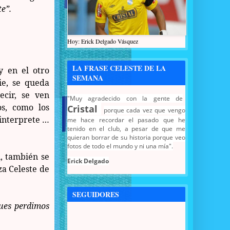
te”.
Hoy: Erick Delgado Vásquez
LA FRASE CELESTE DE LA
y en el otro
SEMANA
ie, se queda
ecir, se ven
"Muy agradecido con la gente de
os, como los
Cristal
porque cada vez que vengo
 interprete …
me hace recordar el pasado que he
tenido en el club, a pesar de que me
quieran borrar de su historia porque veo
fotos de todo el mundo y ni una mía".
, también se
Erick Delgado
za Celeste de
SEGUIDORES
pues perdimos