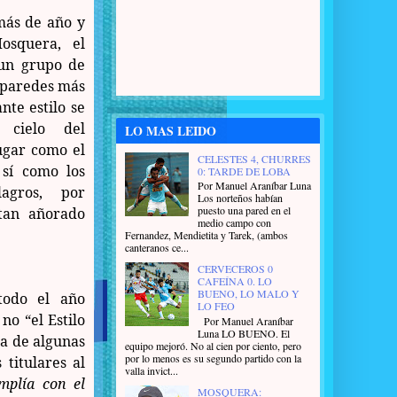
 más de año y
osquera, el
 un grupo de
 paredes más
nte estilo se
 cielo del
LO MAS LEIDO
ugar como el
CELESTES 4, CHURRES
 sí como los
0: TARDE DE LOBA
Por Manuel Araníbar Luna
agros, por
Los norteños habían
puesto una pared en el
tan añorado
medio campo con
Fernandez, Mendietita y Tarek, (ambos
canteranos ce...
CERVECEROS 0
CAFEÍNA 0. LO
BUENO, LO MALO Y
todo el año
LO FEO
no “el Estilo
Por Manuel Araníbar
Luna LO BUENO. El
sa de algunas
equipo mejoró. No al cien por ciento, pero
por lo menos es su segundo partido con la
 titulares al
valla invict...
mplía con el
MOSQUERA: