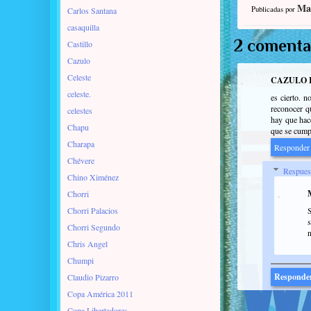
Ma
Publicadas por
Carlos Santana
casaquilla
2 comenta
Castillo
Cazulo
Celeste
CAZULO I
celeste.
es cierto. 
reconocer q
celestes
hay que hace
Chapu
que se cump
Charapa
Responder
Chévere
Respues
Chino Ximénez
Chorri
Chorri Palacios
s
Chorri Segundo
n
Chris Angel
Chumpi
Responde
Claudio Pizarro
Copa América 2011
Copa Libertadores