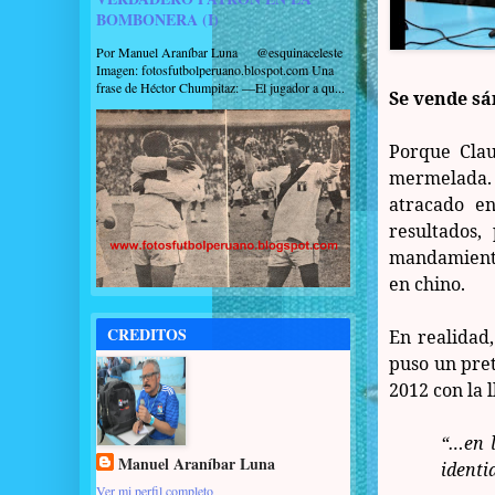
BOMBONERA (I)
Por Manuel Araníbar Luna @esquinaceleste
Imagen: fotosfutbolperuano.blospot.com Una
frase de Héctor Chumpitaz: —El jugador a qu...
Se vende sá
Porque Clau
mermelada. 
atracado en
resultados,
mandamientos
en chino.
CREDITOS
En realidad
puso un pret
2012 con la
“…en l
Manuel Araníbar Luna
identi
Ver mi perfil completo