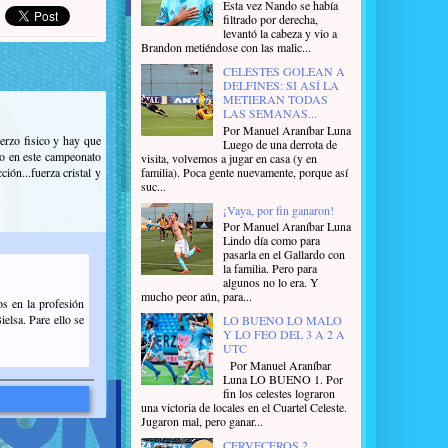
Esta vez Nando se había
filtrado por derecha,
levantó la cabeza y vio a
Brandon metiéndose con las malic...
CELESTES GOLEAN A
DELFINES: SI ASÍ LA
METIERAN TODAS
LAS SEMANAS...
Por Manuel Araníbar Luna
erzo fisico y hay que
Luego de una derrota de
ro en este campeonato
visita, volvemos a jugar en casa (y en
ión...fuerza cristal y
familia). Poca gente nuevamente, porque así
suc...
¡Vaya, por fin ganaron!
Por Manuel Araníbar Luna
Lindo día como para
pasarla en el Gallardo con
la familia. Pero para
algunos no lo era. Y
mucho peor aún, para...
s en la profesión
elsa. Pare ello se
LO BUENO LO MALO
Y LO FEO DEL 3 A 2 A
UTC
Por Manuel Araníbar
Luna LO BUENO 1. Por
fin los celestes lograron
una victoria de locales en el Cuartel Celeste.
Jugaron mal, pero ganar...
CERVECEROS 2,