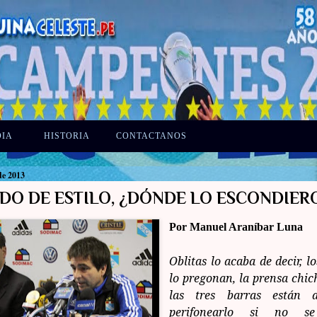
DIA
HISTORIA
CONTACTANOS
de 2013
DO DE ESTILO, ¿DÓNDE LO ESCONDIER
Por Manuel Araníbar Luna
Oblitas lo acaba de decir, l
lo pregonan, la prensa chich
las tres barras están
perifonearlo si no se