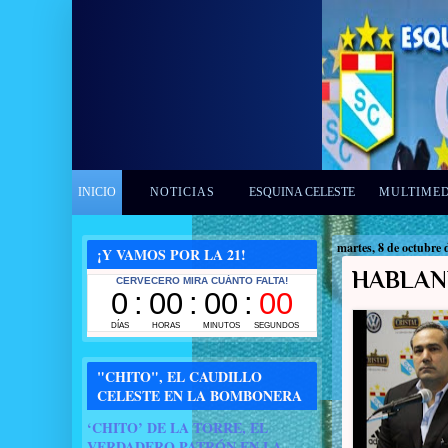
INICIO
NOTICIAS
ESQUINA CELESTE
MULTIME
martes, 8 de octubre 
¡Y VAMOS POR LA 21!
HABLAN
"CHITO", EL CAUDILLO
CELESTE EN LA BOMBONERA
‘CHITO’ DE LA TORRE, EL
VERDADERO PATRÓN EN LA