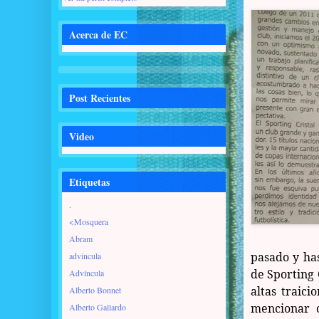
Acerca de EC
Post Recientes
Video
Etiquetas
.
<Mosquera
Abram
pasado y has
advincula
de Sporting 
Advíncula
altas traici
Alberto Bonnet
mencionar 
Alberto Gallardo