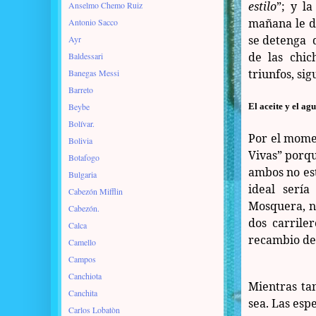
estilo
”; y l
Anselmo Chemo Ruiz
mañana le di
Antonio Sacco
se detenga d
Ayr
de las chic
Baldessari
triunfos, si
Banegas Messi
Barreto
Beybe
El aceite y el agu
Bolívar.
Por el momen
Bolivia
Vivas” porqu
Botafogo
ambos no est
Bulgaria
ideal serí
Cabezón Mifflin
Mosquera, n
Cabezón.
dos carrile
Calca
recambio de 
Camello
Campos
Canchiota
Mientras tan
Canchita
sea. Las esp
Carlos Lobatòn