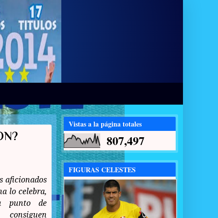
Vistas a la página totales
ON?
807,497
FIGURAS CELESTES
os aficionados
a lo celebra,
 a punto de
 consiguen