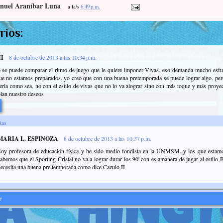
nuel Araníbar Luna
a la/s
6:49 p.m.
rios:
I
8 de octubre de 2013 a las 10:34 p.m.
no se puede comparar el ritmo de juego que le quiere imponer Vivas. eso demanda mucho esfu
ue no estamos preparados. yo creo que con una buena pretemporada se puede lograr algo. pe
rla como sea. no con el estilo de vivas que no lo va alograr sino con más toque y más proyecc
lan nuestro deseos
tas
MARIA L. ESPINOZA
8 de octubre de 2013 a las 10:37 p.m.
Soy profesora de educación física y he sido medio fondista en la UNMSM. y los que estamo
abemos que el Sporting Cristal no va a lograr durar los 90' con es amanera de jugar al estilo Bi
ecesita una buena pre temporada como dice Cazulo II
r