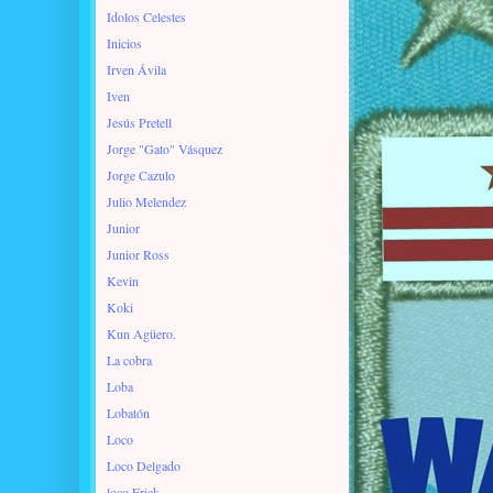
Idolos Celestes
Inicios
Irven Ávila
Iven
Jesús Pretell
Jorge "Gato" Vásquez
Jorge Cazulo
Julio Melendez
Junior
Junior Ross
Kevin
Koki
Kun Agüero.
La cobra
Loba
Lobatón
Loco
Loco Delgado
loco Erick