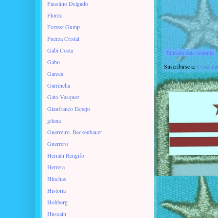
Faustino Delgado
Florez
Forrest Gump
Fuerza Cristal
Gabi Costa
Entrada más reciente
Gabo
Suscribirse a:
Comentar
Gareca
Garrincha
Gato Vasquez
Gianfranco Espejo
gitana
Guerreiro. Beckenbauer
Guerrero
Hernán Rengifo
Herrera
Hinchas
Historia
Hohberg
Hussain