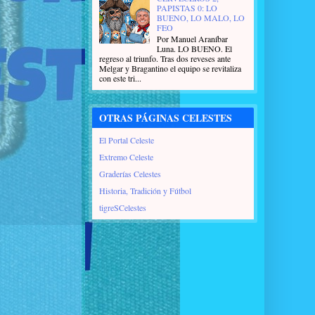
PAPISTAS 0: LO
BUENO, LO MALO, LO
FEO
Por Manuel Araníbar
Luna. LO BUENO. El
regreso al triunfo. Tras dos reveses ante
Melgar y Bragantino el equipo se revitaliza
con este tri...
OTRAS PÁGINAS CELESTES
El Portal Celeste
Extremo Celeste
Graderías Celestes
Historia, Tradición y Fútbol
tigreSCelestes