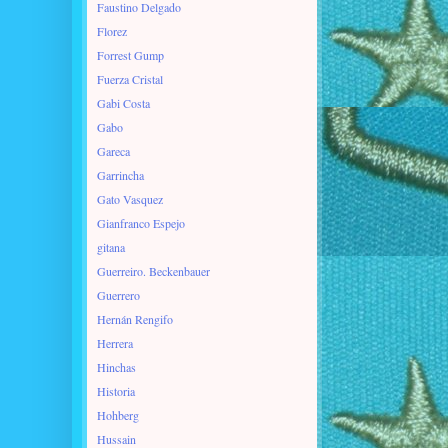
Faustino Delgado
Florez
Forrest Gump
Fuerza Cristal
Gabi Costa
Gabo
Gareca
Garrincha
Gato Vasquez
Gianfranco Espejo
gitana
Guerreiro. Beckenbauer
Guerrero
Hernán Rengifo
Herrera
Hinchas
Historia
Hohberg
Hussain