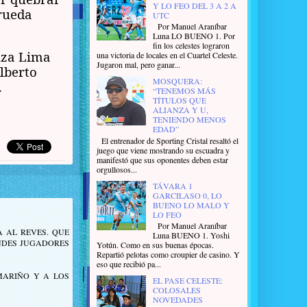
Y LO FEO DEL 3 A 2 A
 rueda
UTC
Por Manuel Araníbar
Luna LO BUENO 1. Por
fin los celestes lograron
anza Lima
una victoria de locales en el Cuartel Celeste.
Jugaron mal, pero ganar...
Alberto
MOSQUERA:
.
“TENEMOS MÁS
TÍTULOS QUE
ALIANZA Y U,
TENIENDO MENOS
EDAD”
El entrenador de Sporting Cristal resaltó el
juego que viene mostrando su escuadra y
manifestó que sus oponentes deben estar
orgullosos...
TÁVARA 1
GARCILASO 0, LO
BUENO LO MALO Y
LO FEO
Por Manuel Araníbar
 AL REVES. QUE
Luna BUENO 1. Yoshi
NDES JUGADORES
Yotún. Como en sus buenas épocas.
Repartió pelotas como croupier de casino. Y
eso que recibió pa...
MARIÑO Y A LOS
EL PASE CELESTE:
COLOSALES
NOVEDADES