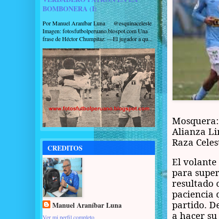
BOMBONERA (I)
Por Manuel Araníbar Luna @esquinaceleste
Imagen: fotosfutbolperuano.blospot.com Una
frase de Héctor Chumpitaz: —El jugador a qu...
Mosquera: 
Alianza Li
Raza Celes
CREDITOS
El volante
para super
resultado 
paciencia 
partido. D
Manuel Araníbar Luna
a hacer su
Ver mi perfil completo