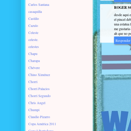
Carlos Santana
ROGER S
casaquilla
desde aqui e
Castillo
el pincel d
una estatua 
Cazulo
me gustaria 
Celeste
ah que no po
celeste.
Responder
celestes
Chapu
Charapa
Chévere
Chino Ximénez
Chorri
Chorri Palacios
Chorri Segundo
Chris Angel
Chumpi
Claudio Pizarro
Copa América 2011
Copa Libertadores