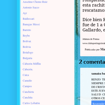
Anselmo Chemo Ruiz
esta rachi
Antonio Sacco
rescatamo
Ayr
Dice bien 
Baldessari
fue de 1 a
Banegas Messi
Gallardo, 
Barreto
Beybe
Jefatura de Prensa
Bolívar.
www.clubsportingcrista
Bolivia
Ma
Publicadas por
Botafogo
Bulgaria
2 comenta
Cabezón Mifflin
Cabezón.
xamaica ba
Calca
RENZO TI
Camello
SIEMPRE
Campos
DE CRIST
ESTE JUE
Canchiota
SALUD C
Canchita
OTROS CE
Carlos Lobatòn
Responder