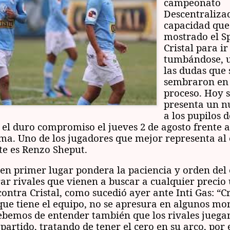
campeonato
Descentralizad
capacidad que
mostrado el S
Cristal para ir
tumbándose, u
las dudas que 
sembraron en 
proceso. Hoy s
presenta un n
a los pupilos 
el duro compromiso el jueves 2 de agosto frente a
ma. Uno de los jugadores que mejor representa al
te es Renzo Sheput.
 en primer lugar pondera la paciencia y orden del
ar rivales que vienen a buscar a cualquier precio
contra Cristal, como sucedió ayer ante Inti Gas: “C
que tiene el equipo, no se apresura en algunos mo
ebemos de entender también que los rivales juega
 partido, tratando de tener el cero en su arco, por 