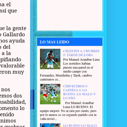
a el
así que
ue la gente
to Gallardo
 nos ayuda
LO MAS LEIDO
 del
CELESTES 4, CHURRES
 a la
0: TARDE DE LOBA
 pifiando
Por Manuel Araníbar Luna
Los norteños habían
 valorable
puesto una pared en el
fueron muy
medio campo con
Fernandez, Mendietita y Tarek, (ambos
canteranos ce...
CERVECEROS 0
 nos
CAFEÍNA 0. LO
BUENO, LO MALO Y
nemos dos
LO FEO
sabilidad,
Por Manuel Araníbar
Luna LO BUENO. El
momento lo
equipo mejoró. No al cien por ciento, pero
venido
por lo menos es su segundo partido con la
valla invict...
enimos
LO BUENO LO MALO
er quebrar