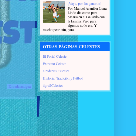
¡Vaya, por fin ganaron!
Por Manuel Araníbar Luna
Lindo día como para
pasarla en el Gallardo con
la familia. Pero para
algunos no lo era. Y
mucho peor aún, para...
OTRAS PÁGINAS CELESTES
El Portal Celeste
Extremo Celeste
Graderías Celestes
Historia, Tradición y Fútbol
tigreSCelestes
Entrada antigua