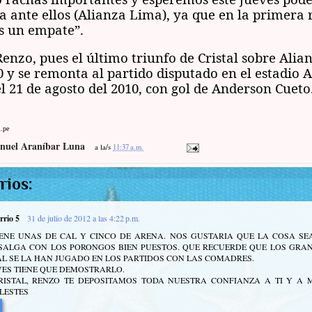
ta ante ellos (Alianza Lima), ya que en la primera
s un empate”.
Renzo, pues el último triunfo de Cristal sobre Ali
 0 y se remonta al partido disputado en el estadio 
el 21 de agosto del 2010, con gol de Anderson Cueto
l.pe
nuel Araníbar Luna
a la/s
11:37 a.m.
rios:
rrio 5
31 de julio de 2012 a las 4:22 p.m.
ENE UNAS DE CAL Y CINCO DE ARENA. NOS GUSTARIA QUE LA COSA SEA
 SALGA CON LOS PORONGOS BIEN PUESTOS. QUE RECUERDE QUE LOS GRA
AL SE LA HAN JUGADO EN LOS PARTIDOS CON LAS COMADRES.
VES TIENE QUE DEMOSTRARLO.
RISTAL, RENZO TE DEPOSITAMOS TODA NUESTRA CONFIANZA A TI Y A 
LESTES