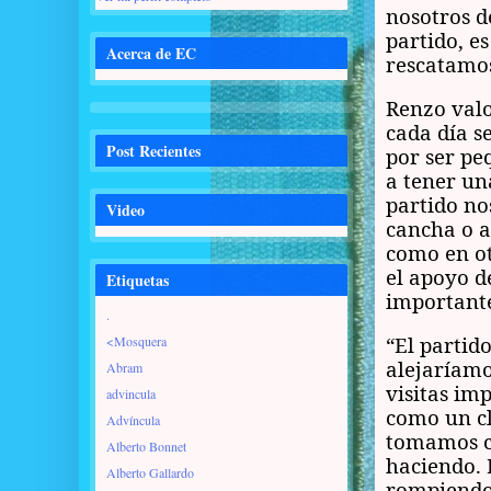
nosotros d
partido, e
Acerca de EC
rescatamos
Renzo valo
cada día s
Post Recientes
por ser pe
a tener un
partido no
Video
cancha o a
como en ot
el apoyo d
Etiquetas
importante
.
“El partid
<Mosquera
alejaríamo
Abram
visitas im
advincula
como un cl
Advíncula
tomamos c
Alberto Bonnet
haciendo.
Alberto Gallardo
rompiendo 