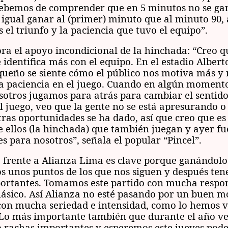
ebemos de comprender que en 5 minutos no se gan
s igual ganar al (primer) minuto que al minuto 90, 
 el triunfo y la paciencia que tuvo el equipo”.
ra el apoyo incondicional de la hinchada: “Creo q
e identifica más con el equipo. En el estadio Alber
queño se siente cómo el público nos motiva más y
a paciencia en el juego. Cuando en algún momento
sotros jugamos para atrás para cambiar el sentido
l juego, veo que la gente no se está apresurando o
ras oportunidades se ha dado, así que creo que es
e ellos (la hinchada) que también juegan y ayer 
s para nosotros”, señala el popular “Pincel”.
o frente a Alianza Lima es clave porque ganándolo
s unos puntos de los que nos siguen y después te
portantes. Tomamos este partido con mucha respon
ásico. Así Alianza no esté pasando por un buen 
on mucha seriedad e intensidad, como lo hemos 
 Lo más importante también que durante el año v
rachas importantes y esperemos este jueves pod