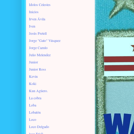
Idolos Celestes
Inicios
Irven Ávila
Iven
Jesús Pretell
Jorge "Gato" Vásquez
Jorge Cazulo
Julio Melendez
Junior
Junior Ross
Kevin
Koki
Kun Agüero.
La cobra
Loba
Lobatón
Loco
Loco Delgado
loco Erick