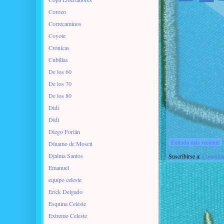
Corozo
Correcaminos
Coyote
Cronicas
Cubillas
De los 60
De los 70
De los 80
Didi
Didí
Diego Forlán
Entrada más reciente
Dínamo de Moscú
Djalma Santos
Suscribirse a:
Comentar
Emanuel
equipo celeste
Erick Delgado
Esquina Celeste
Extremo Celeste