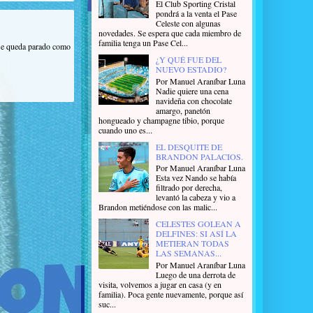
El Club Sporting Cristal
pondrá a la venta el Pase
Celeste con algunas
novedades. Se espera que cada miembro de
familia tenga un Pase Cel...
 se queda parado como
¿Y QUÉ FUE DEL
NUEVO ESTADIO?
Por Manuel Araníbar Luna
Nadie quiere una cena
navideña con chocolate
amargo, panetón
hongueado y champagne tibio, porque
cuando uno es...
EL DESQUITE DE
BRANDON PALACIOS.
Por Manuel Araníbar Luna
Esta vez Nando se había
filtrado por derecha,
levantó la cabeza y vio a
Brandon metiéndose con las malic...
CELESTES GOLEAN A
DELFINES: SI ASÍ LA
METIERAN TODAS
LAS SEMANAS...
Por Manuel Araníbar Luna
Luego de una derrota de
visita, volvemos a jugar en casa (y en
familia). Poca gente nuevamente, porque así
suc...