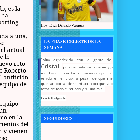
o, es la
 ha
porting
Hoy: Erick Delgado Vásquez
na a una,
LA FRASE CELESTE DE LA
se
SEMANA
el actual
e le
"Muy agradecido con la gente de
uevo reto
Cristal
porque cada vez que vengo
de Roberto
me hace recordar el pasado que he
l anfitrión
tenido en el club, a pesar de que me
 equipo de
quieran borrar de su historia porque veo
fotos de todo el mundo y ni una mía".
Erick Delgado
 equipo
 un
reo en la
SEGUIDORES
mentos del
n y vienen
eso