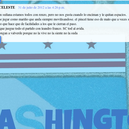
CELESTE
31 de julio de 2012 a las 4:26 p.m.
n sullana estamos todos con renzo, pero no nos gusta cuando lo enciman y le quitan espacios.
ebe jugar como mariño que anda siempre movilisandose. el pincel tiene eso de malo que a veces
lo que hace que de facilidades a los que le cierran el paso.
que juegue todo el partido con leandro franco. SC tod al avida.
ngan a valverde porque no la vive no la siente no la suda