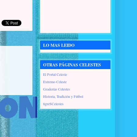
LO MAS LEIDO
OTRAS PÁGINAS CELESTES
El Portal Celeste
Extremo Celeste
Graderías Celestes
Historia, Tradición y Fútbol
tigreSCelestes