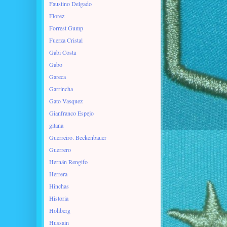
Faustino Delgado
Florez
Forrest Gump
Fuerza Cristal
Gabi Costa
Gabo
Gareca
Garrincha
Gato Vasquez
Gianfranco Espejo
gitana
Guerreiro. Beckenbauer
Guerrero
Hernán Rengifo
Herrera
Hinchas
Historia
Hohberg
Hussain