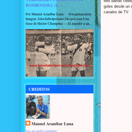
tres barras celes
BOMBONERA (I)
goles desde un á
canales de TV.
Por Manuel Araníbar Luna @esquinaceleste
Imagen: fotosfutbolperuano.blospot.com Una
frase de Héctor Chumpitaz: —El jugador a qu...
CREDITOS
Manuel Araníbar Luna
Ver mi perfil completo