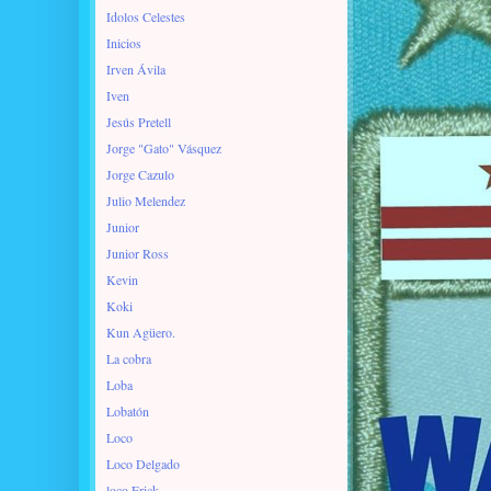
Idolos Celestes
Inicios
Irven Ávila
Iven
Jesús Pretell
Jorge "Gato" Vásquez
Jorge Cazulo
Julio Melendez
Junior
Junior Ross
Kevin
Koki
Kun Agüero.
La cobra
Loba
Lobatón
Loco
Loco Delgado
loco Erick