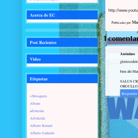
http://www.you
Acerca de EC
Ma
Publicadas por
1 comentar
Post Recientes
Anónimo
Video
gloriosodel
bien ahi Man
Etiquetas
SALUS CR
ORGULLO 
.
Responder
<Mosquera
Abram
advincula
Advíncula
Alberto Bonnet
Alberto Gallardo