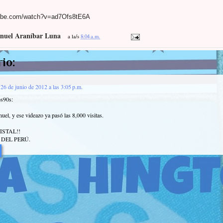
tube.com/watch?v=ad7Ofs8tE6A
nuel Araníbar Luna
a la/s
8:04 a.m.
io:
26 de junio de 2012 a las 3:05 p.m.
os90s:
uel, y ese videazo ya pasó las 8,000 visitas.
ISTAL!!
DEL PERÚ.