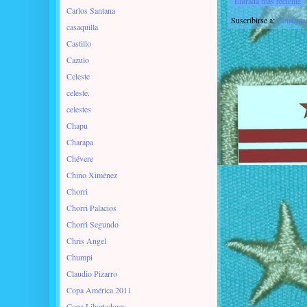
Entrada más reciente
Carlos Santana
Suscribirse a:
Comentar
casaquilla
Castillo
Cazulo
Celeste
celeste.
celestes
Chapu
Charapa
Chévere
Chino Ximénez
Chorri
Chorri Palacios
Chorri Segundo
Chris Angel
Chumpi
Claudio Pizarro
Copa América 2011
Copa Libertadores