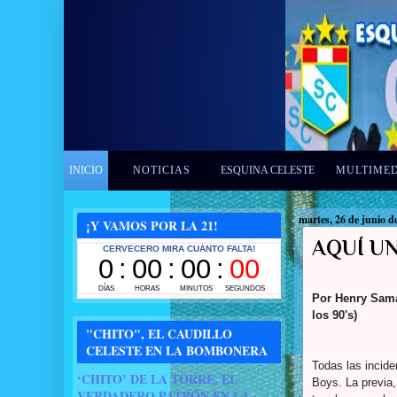
INICIO
NOTICIAS
ESQUINA CELESTE
MULTIME
martes, 26 de junio d
¡Y VAMOS POR LA 21!
AQUÍ UN
Por Henry Sama
los 90's)
"CHITO", EL CAUDILLO
CELESTE EN LA BOMBONERA
Todas las inciden
‘CHITO’ DE LA TORRE, EL
Boys. La previa,
VERDADERO PATRÓN EN LA