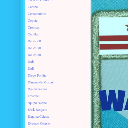
Corozo
Correcaminos
Coyote
Cronicas
Cubillas
De los 60
De los 70
De los 80
Didi
Didí
Diego Forlán
Dínamo de Moscú
Djalma Santos
Emanuel
equipo celeste
Erick Delgado
Esquina Celeste
Extremo Celeste