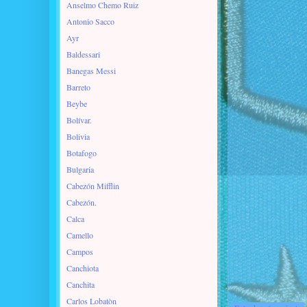
Anselmo Chemo Ruiz
Antonio Sacco
Ayr
Baldessari
Banegas Messi
Barreto
Beybe
Bolívar.
Bolivia
Botafogo
Bulgaria
Cabezón Mifflin
Cabezón.
Calca
Camello
Campos
Canchiota
Canchita
Carlos Lobatòn