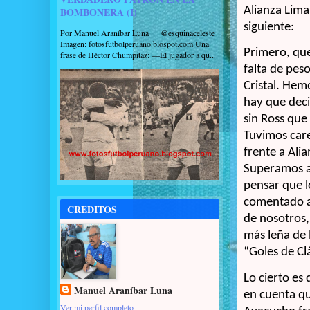
Alianza Lima
BOMBONERA (I)
siguiente:
Por Manuel Araníbar Luna @esquinaceleste
Imagen: fotosfutbolperuano.blospot.com Una
Primero, qu
frase de Héctor Chumpitaz: —El jugador a qu...
falta de pes
Cristal. Hem
hay que decir
sin Ross que
Tuvimos care
frente a Ali
Superamos al
pensar que l
comentado au
CREDITOS
de nosotros,
más leña de l
“Goles de Cl
Lo cierto es
Manuel Araníbar Luna
en cuenta qu
Ver mi perfil completo