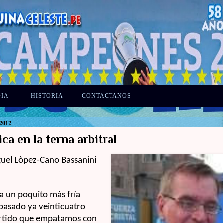
DIA
HISTORIA
CONTACTANOS
 2012
ca en la terna arbitral
guel Lòpez-Cano Bassanini
a un poquito más fría
pasado ya veinticuatro
artido que empatamos con