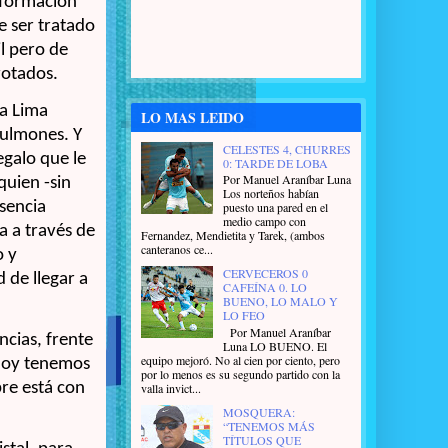
onformación
e ser tratado
il pero de
rotados.
za Lima
LO MAS LEIDO
pulmones. Y
CELESTES 4, CHURRES
egalo que le
0: TARDE DE LOBA
Por Manuel Araníbar Luna
quien -sin
Los norteños habían
esencia
puesto una pared en el
medio campo con
ra a través de
Fernandez, Mendietita y Tarek, (ambos
canteranos ce...
o y
CERVECEROS 0
 de llegar a
CAFEÍNA 0. LO
BUENO, LO MALO Y
LO FEO
Por Manuel Araníbar
ncias, frente
Luna LO BUENO. El
equipo mejoró. No al cien por ciento, pero
 Hoy tenemos
por lo menos es su segundo partido con la
re está con
valla invict...
MOSQUERA:
“TENEMOS MÁS
TÍTULOS QUE