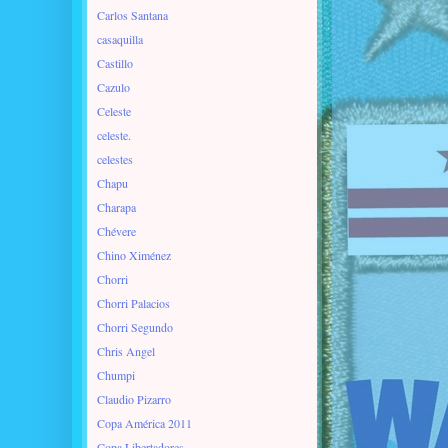
Carlos Santana
casaquilla
Castillo
Cazulo
Celeste
celeste.
celestes
Chapu
Charapa
Chévere
Chino Ximénez
Chorri
Chorri Palacios
Chorri Segundo
Chris Angel
Chumpi
Claudio Pizarro
Copa América 2011
Copa Libertadores