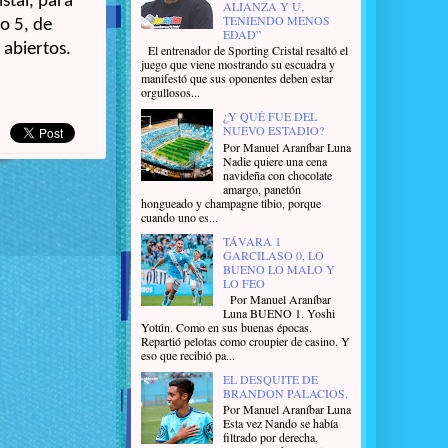
stal, para
ALIANZA Y U,
TENIENDO MENOS
o 5, de
EDAD”
 abiertos.
El entrenador de Sporting Cristal resaltó el
juego que viene mostrando su escuadra y
manifestó que sus oponentes deben estar
orgullosos...
¿Y QUÉ FUE DEL
NUEVO ESTADIO?
Por Manuel Araníbar Luna
Nadie quiere una cena
navideña con chocolate
amargo, panetón
hongueado y champagne tibio, porque
cuando uno es...
TÁVARA 1
GARCILASO 0, LO
BUENO LO MALO Y
LO FEO
Por Manuel Araníbar
Luna BUENO 1. Yoshi
Yotún. Como en sus buenas épocas.
Repartió pelotas como croupier de casino. Y
eso que recibió pa...
EL DESQUITE DE
BRANDON PALACIOS.
Por Manuel Araníbar Luna
Esta vez Nando se había
filtrado por derecha,