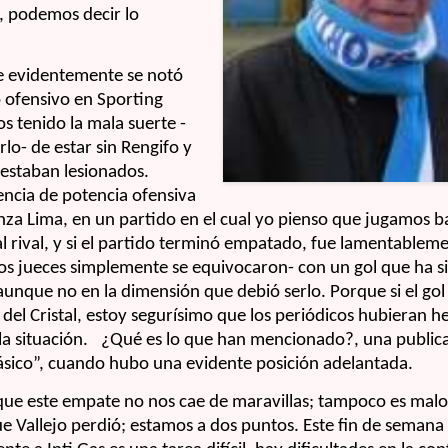
, podemos decir lo
e evidentemente se notó
o ofensivo en Sporting
os tenido la mala suerte -
lo- de estar sin Rengifo y
 estaban lesionados.
ncia de potencia ofensiva
anza Lima, en un partido en el cual yo pienso que jugamos b
 rival, y si el partido terminó empatado, fue lamentablem
os jueces simplemente se equivocaron- con un gol que ha s
nque no en la dimensión que debió serlo. Porque si el gol
 del Cristal, estoy segurísimo que los periódicos hubieran
a situación.
¿Qué es lo que han mencionado?, una publica
ásico”, cuando hubo una evidente posición adelantada.
 que este empate no nos cae de maravillas; tampoco es ma
e Vallejo perdió; estamos a dos puntos. Este fin de semana