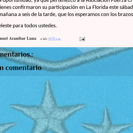
 oportunidad, ya que pertenezco a la Asociación Fuerza Cri
uienes confirmaron su participación en La Florida este sábad
mañana a seis de la tarde, que los esperamos con los brazos
leste para todos ustedes.
nuel Araníbar Luna
a la/s
10:52 a.m.
mentarios.:
un comentario