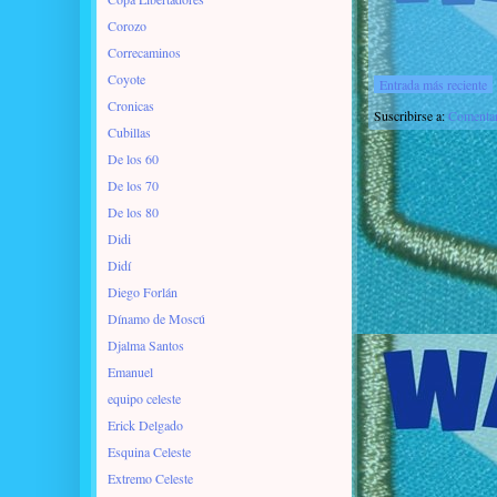
Corozo
Correcaminos
Coyote
Entrada más reciente
Cronicas
Suscribirse a:
Comentar
Cubillas
De los 60
De los 70
De los 80
Didi
Didí
Diego Forlán
Dínamo de Moscú
Djalma Santos
Emanuel
equipo celeste
Erick Delgado
Esquina Celeste
Extremo Celeste