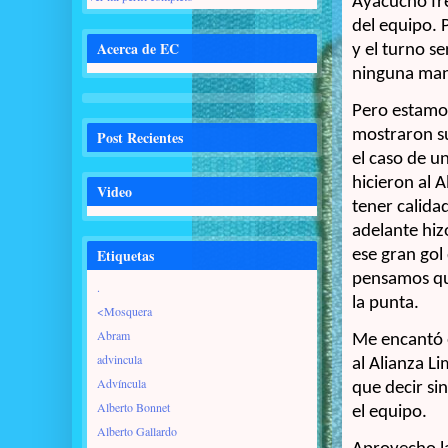
Ayacucho fre
del equipo. 
Acerca de EC
y el turno se
ninguna man
Pero estamos
mostraron su
Post Recientes
el caso de u
hicieron al 
Video
tener calidad
adelante hizo
Etiquetas
ese gran gol
pensamos que
.
la punta.
<Mosquera
Abram
Me encantó e
advincula
al Alianza L
Advíncula
que decir s
Alberto Bonnet
el equipo.
Alberto Gallardo