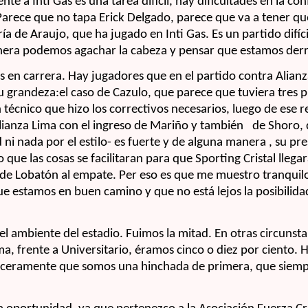
nte a Inti Gas es una tarea difícil, hay dificultades en la c
Parece que no tapa Erick Delgado, parece que va a tener qu
ría de Araujo, que ha jugado en Inti Gas. Es un partido difíc
era podemos agachar la cabeza y pensar que estamos der
 en carrera. Hay jugadores que en el partido contra Alian
 grandeza:el caso de Cazulo, que parece que tuviera tres 
n técnico que hizo los correctivos necesarios, luego de ese r
Alianza Lima con el ingreso de Mariño y también
de Shoro, 
 ni nada por el estilo- es fuerte y de alguna manera , su pr
 que las cosas se facilitaran para que Sporting Cristal llega
 de Lobatón al empate. Per eso es que me muestro tranquil
 estamos en buen camino y que no está lejos la posibilidad
l ambiente del estadio. Fuimos la mitad. En otras circunsta
ima, frente a Universitario, éramos cinco o diez por ciento.
inceramente que somos una hinchada de primera, que siemp