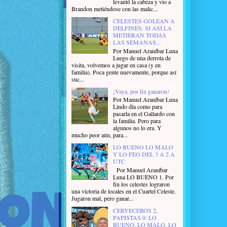
levantó la cabeza y vio a
Brandon metiéndose con las malic...
CELESTES GOLEAN A
DELFINES: SI ASÍ LA
METIERAN TODAS
LAS SEMANAS...
Por Manuel Araníbar Luna
Luego de una derrota de
visita, volvemos a jugar en casa (y en
familia). Poca gente nuevamente, porque así
suc...
¡Vaya, por fin ganaron!
Por Manuel Araníbar Luna
Lindo día como para
pasarla en el Gallardo con
la familia. Pero para
algunos no lo era. Y
mucho peor aún, para...
LO BUENO LO MALO
Y LO FEO DEL 3 A 2 A
UTC
Por Manuel Araníbar
Luna LO BUENO 1. Por
fin los celestes lograron
una victoria de locales en el Cuartel Celeste.
Jugaron mal, pero ganar...
CERVECEROS 2,
PAPISTAS 0: LO
BUENO, LO MALO, LO