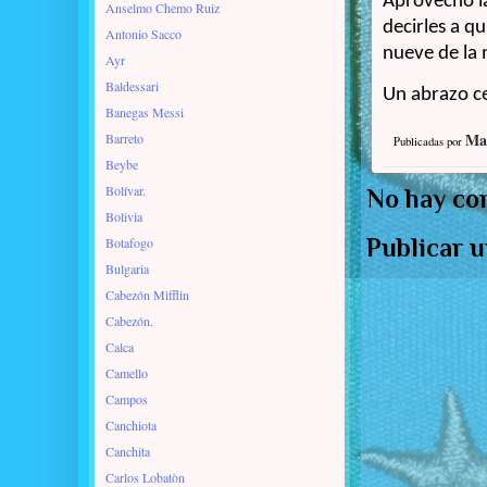
Aprovecho la
Anselmo Chemo Ruiz
decirles a q
Antonio Sacco
nueve de la 
Ayr
Baldessari
Un abrazo ce
Banegas Messi
Ma
Barreto
Publicadas por
Beybe
Bolívar.
No hay co
Bolivia
Publicar 
Botafogo
Bulgaria
Cabezón Mifflin
Cabezón.
Calca
Camello
Campos
Canchiota
Canchita
Carlos Lobatòn