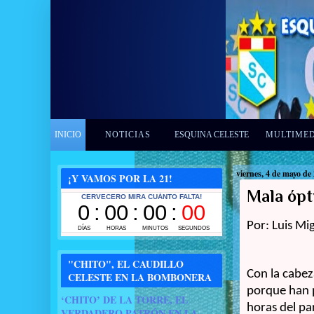
INICIO
NOTICIAS
ESQUINA CELESTE
MULTIME
viernes, 4 de mayo de
¡Y VAMOS POR LA 21!
Mala ópti
Por: Luis Mi
"CHITO", EL CAUDILLO
Con la cabez
CELESTE EN LA BOMBONERA
porque han 
‘CHITO’ DE LA TORRE, EL
horas del p
VERDADERO PATRÓN EN LA