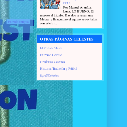
FEO
Por Manuel Araníbar
Luna. LO BUENO. El
regreso al triunfo. Tras dos reveses ante
Melgar y Bragantino el equipo se revitaliza
Entrada antigua
con este tri...
OTRAS PÁGINAS CELESTES
El Portal Celeste
Extremo Celeste
Graderías Celestes
Historia, Tradición y Fútbol
tigreSCelestes