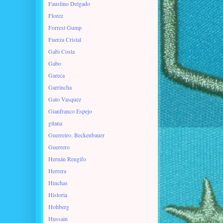
Faustino Delgado
Florez
Forrest Gump
Fuerza Cristal
Gabi Costa
Gabo
Gareca
Garrincha
Gato Vasquez
Gianfranco Espejo
gitana
Guerreiro. Beckenbauer
Guerrero
Hernán Rengifo
Herrera
Hinchas
Historia
Hohberg
Hussain