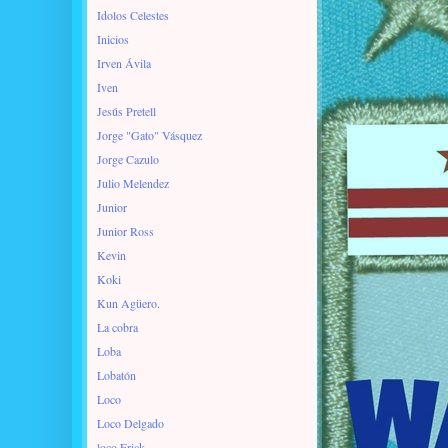
Idolos Celestes
Inicios
Irven Ávila
Iven
Jesús Pretell
Jorge "Gato" Vásquez
Jorge Cazulo
Julio Melendez
Junior
Junior Ross
Kevin
Koki
Kun Agüero.
La cobra
Loba
Lobatón
Loco
Loco Delgado
loco Erick