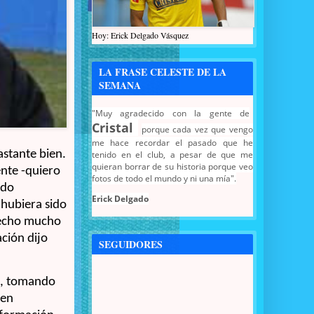
Hoy: Erick Delgado Vásquez
LA FRASE CELESTE DE LA
SEMANA
"Muy agradecido con la gente de
Cristal
porque cada vez que vengo
me hace recordar el pasado que he
astante bien.
tenido en el club, a pesar de que me
quieran borrar de su historia porque veo
ente -quiero
fotos de todo el mundo y ni una mía".
ido
Erick Delgado
 hubiera sido
 hecho mucho
ción dijo
SEGUIDORES
lo, tomando
 en