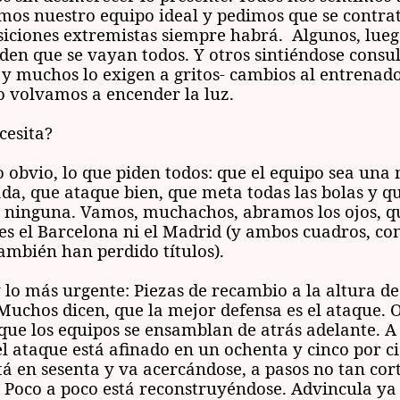
mos nuestro equipo ideal y pedimos que se contrat
osiciones extremistas siempre habrá. Algunos, lue
iden que se vayan todos. Y otros sintiéndose consul
- y muchos lo exigen a gritos- cambios al entrenad
o volvamos a encender la luz.
cesita?
o obvio, lo que piden todos: que el equipo sea un
ada, que ataque bien, que meta todas las bolas y q
 ninguna. Vamos, muchachos, abramos los ojos, q
es el Barcelona ni el Madrid (y ambos cuadros, con
también han perdido títulos).
 lo más urgente: Piezas de recambio a la altura de
 Muchos dicen, que la mejor defensa es el ataque. 
ue los equipos se ensamblan de atrás adelante. A
el ataque está afinado en un ochenta y cinco por c
tá en sesenta y va acercándose, a pasos no tan cort
. Poco a poco está reconstruyéndose. Advincula ya 