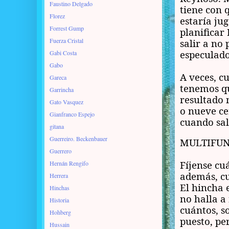
Faustino Delgado
tiene con 
Florez
estaría jug
Forrest Gump
planificar
Fuerza Cristal
salir a no
especulado
Gabi Costa
Gabo
A veces, c
Gareca
tenemos qu
Garrincha
resultado 
Gato Vasquez
o nueve ce
Gianfranco Espejo
cuando sal
gitana
Guerreiro. Beckenbauer
MULTIFUN
Guerrero
Fíjense cu
Hernán Rengifo
además, cu
Herrera
El hincha 
Hinchas
no halla a
Historia
cuántos, s
Hohberg
puesto, pe
Hussain