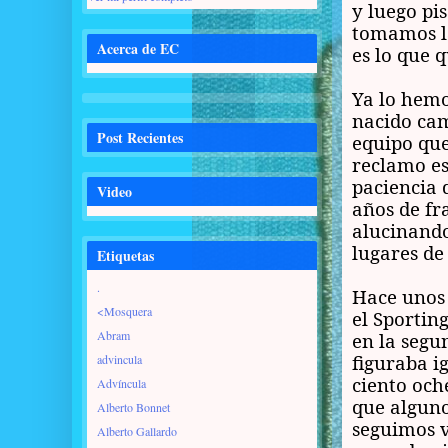
y luego pis
tomamos la
Acerca de EC
es lo que 
Ya lo hemo
nacido cam
Post Recientes
equipo que
reclamo es
paciencia 
Video
años de fr
alucinando
lugares de 
Etiquetas
.
Hace unos 
<Mosquera
el Sportin
Abram
en la segu
figuraba i
advincula
ciento och
Advíncula
que alguno
Alberto Bonnet
seguimos v
Alberto Gallardo