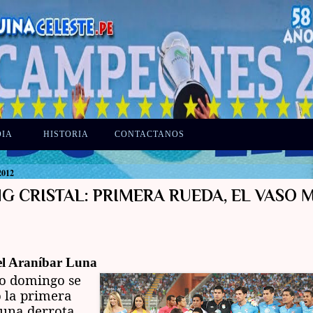
DIA
HISTORIA
CONTACTANOS
2012
G CRISTAL: PRIMERA RUEDA, EL VASO 
l Araníbar Luna
do domingo se
 la primera
 una derrota