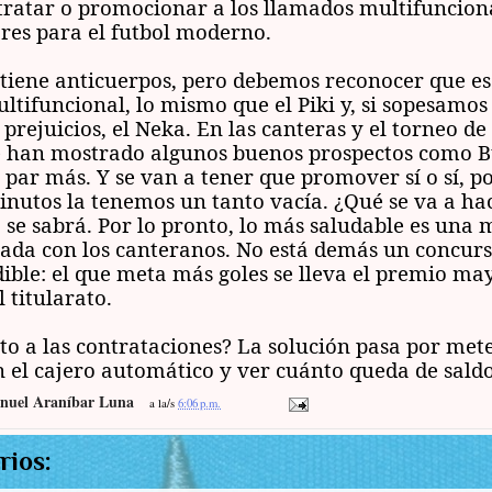
ratar o promocionar a los llamados multifunciona
res para el futbol moderno.
tiene anticuerpos, pero debemos reconocer que es
ltifuncional, lo mismo que el Piki y, si sopesamo
 prejuicios, el Neka. En las canteras y el torneo de
e han mostrado algunos buenos prospectos como B
 par más. Y se van a tener que promover sí o sí, p
inutos la tenemos un tanto vacía. ¿Qué se va a ha
o se sabrá. Por lo pronto, lo más saludable es una 
da con los canteranos. No está demás un concur
ible: el que meta más goles se lleva el premio may
 titularato.
to a las contrataciones? La solución pasa por mete
en el cajero automático y ver cuánto queda de sald
nuel Araníbar Luna
a la/s
6:06 p.m.
rios: