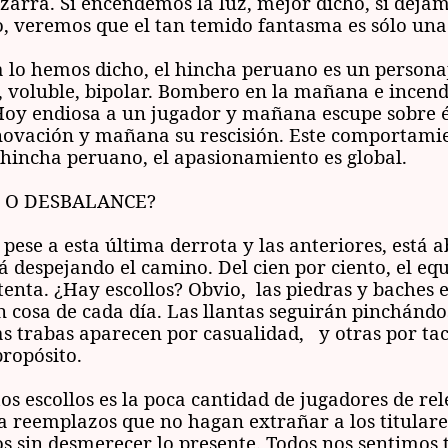
zarra. Si encendemos la luz, mejor dicho, si deja
o, veremos que el tan temido fantasma es sólo una
a lo hemos dicho, el hincha peruano es un persona
, voluble, bipolar. Bombero en la mañana e incend
Hoy endiosa a un jugador y mañana escupe sobre é
novación y mañana su rescisión. Este comportami
 hincha peruano, el apasionamiento es global.
 O DESBALANCE?
pese a esta última derrota y las anteriores, está 
tá despejando el camino. Del cien por ciento, el eq
tenta. ¿Hay escollos? Obvio, las piedras y baches e
 cosa de cada día. Las llantas seguirán pinchándo
s trabas aparecen por casualidad, y otras por ta
propósito.
tos escollos es la poca cantidad de jugadores de re
a reemplazos que no hagan extrañar a los titulares
 sin desmerecer lo presente. Todos nos sentimos t