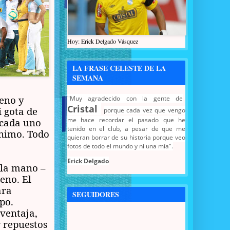
Hoy: Erick Delgado Vásquez
LA FRASE CELESTE DE LA
SEMANA
leno y
"Muy agradecido con la gente de
Cristal
i gota de
porque cada vez que vengo
me hace recordar el pasado que he
, cada uno
tenido en el club, a pesar de que me
ánimo. Todo
quieran borrar de su historia porque veo
fotos de todo el mundo y ni una mía".
Erick Delgado
 la mano –
eno. El
ara
SEGUIDORES
po.
ventaja,
r repuestos