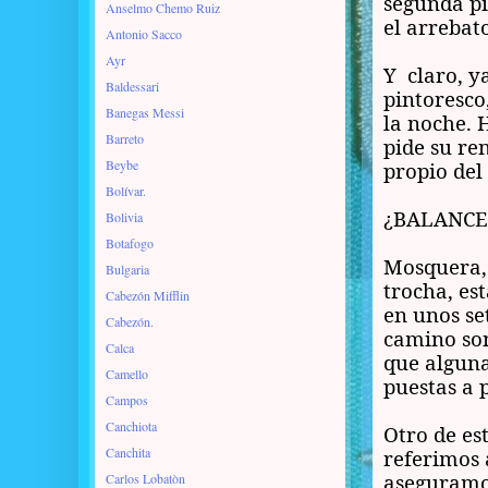
segunda pi
Anselmo Chemo Ruiz
el arrebat
Antonio Sacco
Ayr
Y claro, y
Baldessari
pintoresco
Banegas Messi
la noche. 
Barreto
pide su re
Beybe
propio del
Bolívar.
¿BALANCE
Bolivia
Botafogo
Mosquera, 
Bulgaria
trocha, es
Cabezón Mifflin
en unos se
Cabezón.
camino son
Calca
que alguna
Camello
puestas a 
Campos
Canchiota
Otro de es
Canchita
referimos 
aseguramos
Carlos Lobatòn