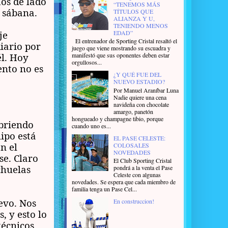
mos de lado
“TENEMOS MÁS
 sábana.
TÍTULOS QUE
ALIANZA Y U,
TENIENDO MENOS
EDAD”
je
El entrenador de Sporting Cristal resaltó el
iario por
juego que viene mostrando su escuadra y
manifestó que sus oponentes deben estar
l. Hoy
orgullosos...
ento no es
¿Y QUÉ FUE DEL
NUEVO ESTADIO?
Por Manuel Araníbar Luna
Nadie quiere una cena
navideña con chocolate
amargo, panetón
hongueado y champagne tibio, porque
abriendo
cuando uno es...
uipo está
EL PASE CELESTE:
n el
COLOSALES
NOVEDADES
se. Claro
El Club Sporting Cristal
chuelas
pondrá a la venta el Pase
Celeste con algunas
novedades. Se espera que cada miembro de
familia tenga un Pase Cel...
levo. Nos
En construccion!
, y esto lo
écnicos,