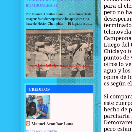
para el el
BOMBONERA (I)
pero no h
Por Manuel Araníbar Luna @esquinaceleste
desesperar
Imagen: fotosfutbolperuano.blospot.com Una
frase de Héctor Chumpitaz: —El jugador a qu...
terminado
telenovel
Campeonat
Luego del 
Chiclayo t
puntos de 
otros lo v
agua y los
opina de l
es según e
CREDITOS
Si compara
este cuerp
hecho de p
parcharla 
Demoraremo
Manuel Araníbar Luna
pero estam
Ver mi perfil completo