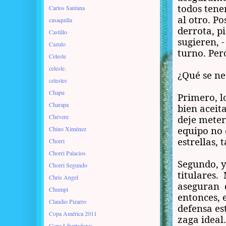
todos tene
Carlos Santana
al otro. P
casaquilla
derrota, p
Castillo
sugieren, 
Cazulo
turno. Per
Celeste
celeste.
¿Qué se ne
celestes
Chapu
Primero, l
Charapa
bien aceit
Chévere
deje meter
equipo no 
Chino Ximénez
estrellas, 
Chorri
Chorri Palacios
Segundo, y
Chorri Segundo
titulares.
Chris Angel
aseguran q
Chumpi
entonces, 
Claudio Pizarro
defensa es
Copa América 2011
zaga ideal
Copa Libertadores