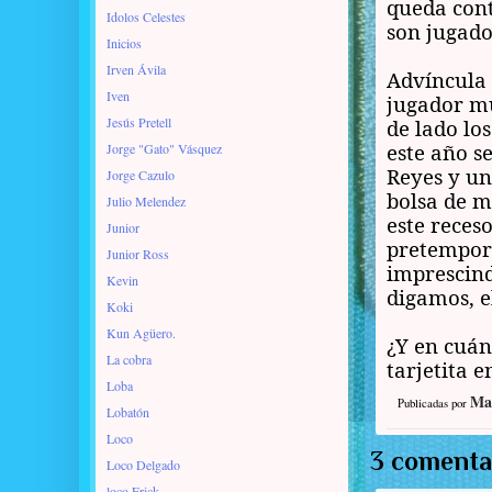
queda cont
Idolos Celestes
son jugado
Inicios
Irven Ávila
Advíncula 
Iven
jugador mu
Jesús Pretell
de lado los
este año s
Jorge "Gato" Vásquez
Reyes y un
Jorge Cazulo
bolsa de m
Julio Melendez
este reces
Junior
pretempora
Junior Ross
imprescind
Kevin
digamos, el
Koki
Kun Agüero.
¿Y en cuán
La cobra
tarjetita 
Loba
Ma
Publicadas por
Lobatón
Loco
3 comenta
Loco Delgado
loco Erick