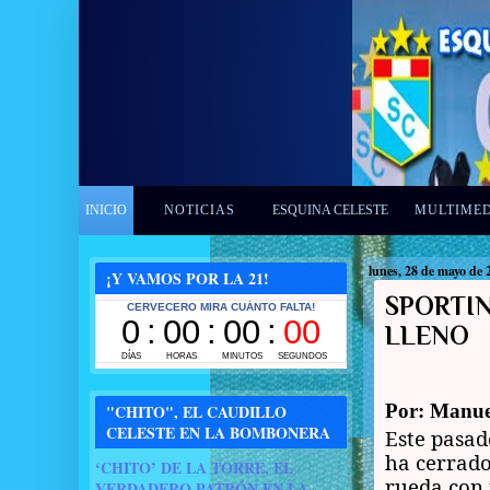
INICIO
NOTICIAS
ESQUINA CELESTE
MULTIME
lunes, 28 de mayo de 
¡Y VAMOS POR LA 21!
SPORTIN
LLENO
Por: Manue
"CHITO", EL CAUDILLO
CELESTE EN LA BOMBONERA
Este pasa
ha cerrado
‘CHITO’ DE LA TORRE, EL
rueda con
VERDADERO PATRÓN EN LA