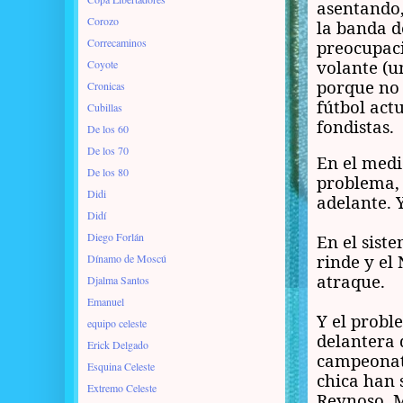
asentando,
Corozo
la banda d
Correcaminos
preocupaci
volante (u
Coyote
porque no 
Cronicas
fútbol act
Cubillas
fondistas.
De los 60
De los 70
En el medi
De los 80
problema, 
Didi
adelante. 
Didí
Diego Forlán
En el sist
rinde y el
Dínamo de Moscú
atraque.
Djalma Santos
Emanuel
Y el probl
equipo celeste
delantera 
Erick Delgado
campeonato
Esquina Celeste
chica han 
Extremo Celeste
Reynoso. M