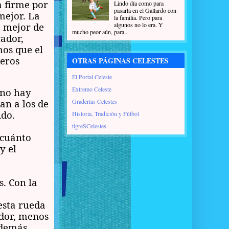
a firme por
Lindo día como para
pasarla en el Gallardo con
mejor. La
la familia. Pero para
algunos no lo era. Y
e mejor de
mucho peor aún, para...
ador,
mos que el
deros
OTRAS PÁGINAS CELESTES
El Portal Celeste
Extremo Celeste
 no hay
Graderías Celestes
an a los de
ido.
Historia, Tradición y Fútbol
tigreSCelestes
 cuánto
y el
. Con la
esta rueda
ador, menos
además,