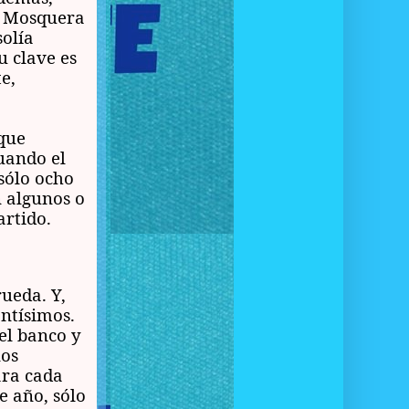
a, Mosquera
solía
u clave es
e,
que
uando el
sólo ocho
n algunos o
artido.
ueda. Y,
ntísimos.
el banco y
nos
ara cada
e año, sólo