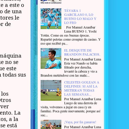
e a este o
go de una
TÁVARA 1
GARCILASO 0, LO
tores le
BUENO LO MALO Y
LO FEO
or de
Por Manuel Araníbar
Luna BUENO 1. Yoshi
Yotún. Como en sus buenas épocas.
Repartió pelotas como croupier de casino. Y
eso que recibió pa...
EL DESQUITE DE
a máquina
BRANDON PALACIOS.
Por Manuel Araníbar Luna
ue no se
Esta vez Nando se había
ue este
filtrado por derecha,
levantó la cabeza y vio a
 todas sus
Brandon metiéndose con las malic...
CELESTES GOLEAN A
DELFINES: SI ASÍ LA
METIERAN TODAS
 los
LAS SEMANAS...
Otros
Por Manuel Araníbar Luna
Luego de una derrota de
 ver
visita, volvemos a jugar en casa (y en
familia). Poca gente nuevamente, porque así
iento. La
suc...
os, a la
¡Vaya, por fin ganaron!
se está
Por Manuel Araníbar Luna