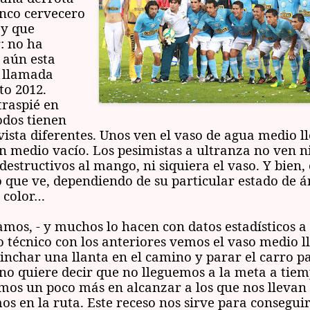
enco cervecero
ay que
: no ha
 aún esta
a llamada
o 2012.
traspié en
odos tienen
vista diferentes. Unos ven el vaso de agua medio l
en medio vacío. Los pesimistas a ultranza no ven n
 destructivos al mango, ni siquiera el vaso. Y bien
o que ve, dependiendo de su particular estado de 
l color…
mos, - y muchos lo hacen con datos estadísticos a
o técnico con los anteriores vemos el vaso medio ll
inchar una llanta en el camino y parar el carro p
no quiere decir que no lleguemos a la meta a tiem
s un poco más en alcanzar a los que nos llevan 
os en la ruta. Este receso nos sirve para consegui