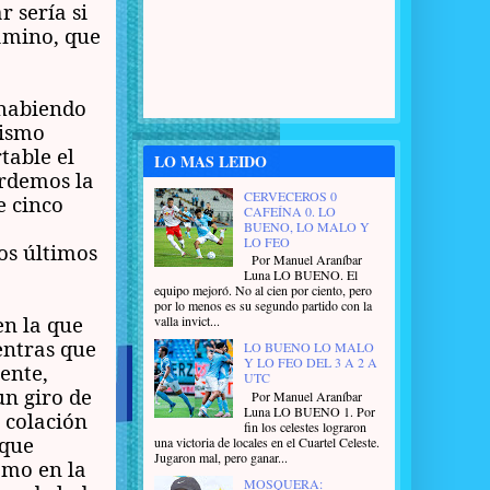
r sería si
amino, que
 habiendo
mismo
table el
LO MAS LEIDO
erdemos la
CERVECEROS 0
e cinco
CAFEÍNA 0. LO
BUENO, LO MALO Y
LO FEO
os últimos
Por Manuel Araníbar
Luna LO BUENO. El
equipo mejoró. No al cien por ciento, pero
por lo menos es su segundo partido con la
en la que
valla invict...
entras que
LO BUENO LO MALO
Y LO FEO DEL 3 A 2 A
ente,
UTC
un giro de
Por Manuel Araníbar
Luna LO BUENO 1. Por
a colación
fin los celestes lograron
 que
una victoria de locales en el Cuartel Celeste.
Jugaron mal, pero ganar...
omo en la
MOSQUERA: