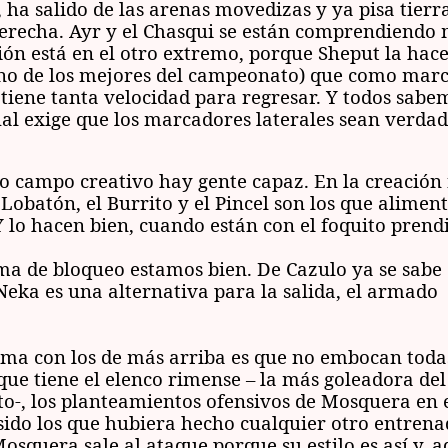
 ha salido de las arenas movedizas y ya pisa tierr
erecha. Ayr y el Chasqui se están comprendiendo 
ón está en el otro extremo, porque Sheput la hac
no de los mejores del campeonato) que como marc
tiene tanta velocidad para regresar. Y todos sabe
ual exige que los marcadores laterales sean verda
o campo creativo hay gente capaz. En la creación
Lobatón, el Burrito y el Pincel son los que aliment
Y lo hacen bien, cuando están con el foquito prend
ema de bloqueo estamos bien. De Cazulo ya se sabe
 Neka es una alternativa para la salida, el armado 
ema con los de más arriba es que no embocan todas
que tiene el elenco rimense – la más goleadora del
-, los planteamientos ofensivos de Mosquera en 
sido los que hubiera hecho cualquier otro entren
osquera sale al ataque porque su estilo es así y, 