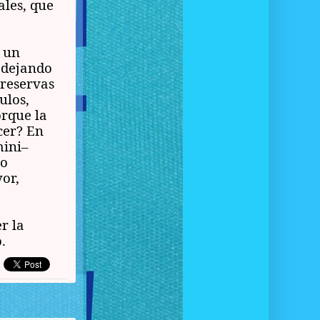
les, que
 un
s dejando
 reservas
ulos,
orque la
cer? En
mini–
so
or,
r la
o.