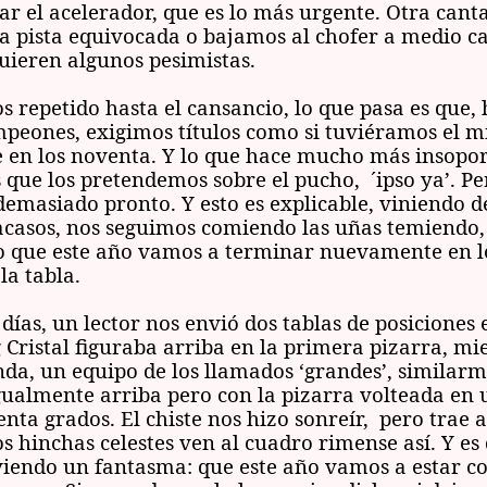
ar el acelerador, que es lo más urgente. Otra canta
 pista equivocada o bajamos al chofer a medio c
quieren algunos pesimistas.
s repetido hasta el cansancio, lo que pasa es que,
peones, exigimos títulos como si tuviéramos el 
 en los noventa. Y lo que hace mucho más insopor
 que los pretendemos sobre el pucho, ´ipso ya’. P
demasiado pronto. Y esto es explicable, viniendo d
acasos, nos seguimos comiendo las uñas temiendo,
 que este año vamos a terminar nuevamente en l
la tabla.
días, un lector nos envió dos tablas de posiciones 
g Cristal figuraba arriba en la primera pizarra, mi
nda, un equipo de los llamados ‘grandes’, similarm
gualmente arriba pero con la pizarra volteada en 
enta grados. El chiste nos hizo sonreír, pero trae 
s hinchas celestes ven al cuadro rimense así. Y es
iendo un fantasma: que este año vamos a estar c