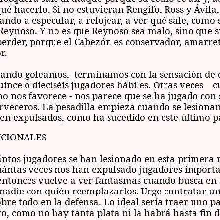
qué hacerlo. Si no estuvieran Rengifo, Ross y Ávil
ando a especular, a relojear, a ver qué sale, como 
 Reynoso. Y no es que Reynoso sea malo, sino que s
 perder, porque el Cabezón es conservador, amarret
r.
uando goleamos, terminamos con la sensación de 
ince o dieciséis jugadores hábiles. Otras veces –c
no nos favorece - nos parece que se ha jugado con 
rveceros. La pesadilla empieza cuando se lesiona
en expulsados, como ha sucedido en este último p
CIONALES
ántos jugadores se han lesionado en esta primera r
ántas veces nos han expulsado jugadores importa
entonces vuelve a ver fantasmas cuando busca en 
 nadie con quién reemplazarlos. Urge contratar u
obre todo en la defensa. Lo ideal sería traer uno p
ro, como no hay tanta plata ni la habrá hasta fin d