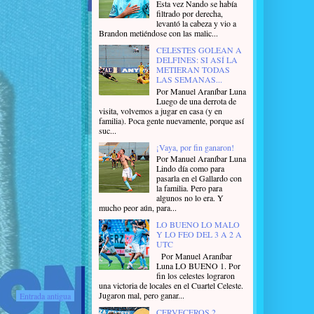
Esta vez Nando se había
filtrado por derecha,
levantó la cabeza y vio a
Brandon metiéndose con las malic...
CELESTES GOLEAN A
DELFINES: SI ASÍ LA
METIERAN TODAS
LAS SEMANAS...
Por Manuel Araníbar Luna
Luego de una derrota de
visita, volvemos a jugar en casa (y en
familia). Poca gente nuevamente, porque así
suc...
¡Vaya, por fin ganaron!
Por Manuel Araníbar Luna
Lindo día como para
pasarla en el Gallardo con
la familia. Pero para
algunos no lo era. Y
mucho peor aún, para...
LO BUENO LO MALO
Y LO FEO DEL 3 A 2 A
UTC
Por Manuel Araníbar
Luna LO BUENO 1. Por
fin los celestes lograron
una victoria de locales en el Cuartel Celeste.
Jugaron mal, pero ganar...
Entrada antigua
CERVECEROS 2,