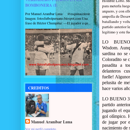
Hombre Lobo. Mos
BOMBONERA (I)
para meterla lueg
arquero, y con el
Por Manuel Araníbar Luna @esquinaceleste
ampolla de Desaw
Imagen: fotosfutbolperuano.blospot.com Una
batallando y voltea
frase de Héctor Chumpitaz: —El jugador a qu...
partido anterior 
legítimo y este fu
LO BUENO 
Wisdom. Aunq
sardina no se 
Coloradito se 
pasadita a to
delanteros cu
fuelle! Alguno
pelusita de me
CREDITOS
hace varios año
LO BUENO 3. El
partido anteri
jugando el equ
gol olímpico. 
Manuel Araníbar Luna
de jugar por e
nacimiento de s
Ver mi perfil completo