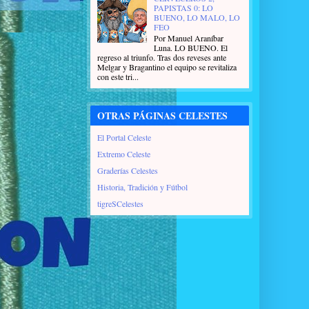
PAPISTAS 0: LO
BUENO, LO MALO, LO
FEO
Por Manuel Araníbar
Luna. LO BUENO. El
regreso al triunfo. Tras dos reveses ante
Melgar y Bragantino el equipo se revitaliza
con este tri...
OTRAS PÁGINAS CELESTES
El Portal Celeste
Extremo Celeste
Graderías Celestes
Historia, Tradición y Fútbol
tigreSCelestes