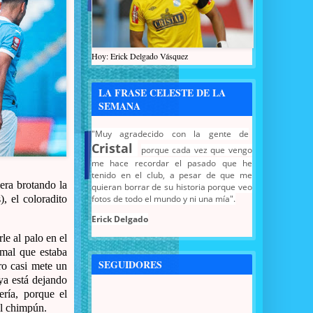
Hoy: Erick Delgado Vásquez
LA FRASE CELESTE DE LA
SEMANA
"Muy agradecido con la gente de
Cristal
porque cada vez que vengo
me hace recordar el pasado que he
tenido en el club, a pesar de que me
era brotando la
quieran borrar de su historia porque veo
fotos de todo el mundo y ni una mía".
, el coloradito
Erick Delgado
e al palo en el
 mal que estaba
SEGUIDORES
ro casi mete un
ya está dejando
ería, porque el
al chimpún.