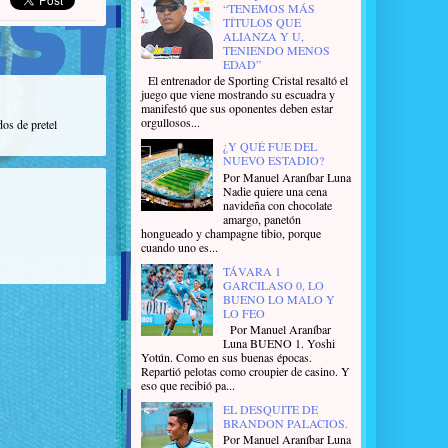
“TENEMOS MÁS
TÍTULOS QUE
ALIANZA Y U,
TENIENDO MENOS
EDAD”
El entrenador de Sporting Cristal resaltó el
juego que viene mostrando su escuadra y
manifestó que sus oponentes deben estar
orgullosos...
dos de pretel
¿Y QUÉ FUE DEL
NUEVO ESTADIO?
Por Manuel Araníbar Luna
Nadie quiere una cena
navideña con chocolate
amargo, panetón
hongueado y champagne tibio, porque
cuando uno es...
TÁVARA 1
GARCILASO 0, LO
BUENO LO MALO Y
LO FEO
Por Manuel Araníbar
Luna BUENO 1. Yoshi
Yotún. Como en sus buenas épocas.
Repartió pelotas como croupier de casino. Y
eso que recibió pa...
EL DESQUITE DE
BRANDON PALACIOS.
Por Manuel Araníbar Luna