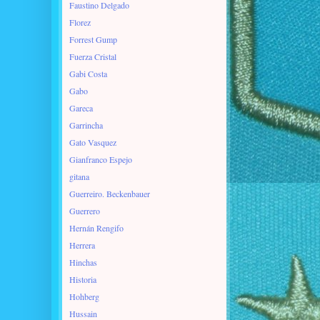
Faustino Delgado
Florez
Forrest Gump
Fuerza Cristal
Gabi Costa
Gabo
Gareca
Garrincha
Gato Vasquez
Gianfranco Espejo
gitana
Guerreiro. Beckenbauer
Guerrero
Hernán Rengifo
Herrera
Hinchas
Historia
Hohberg
Hussain