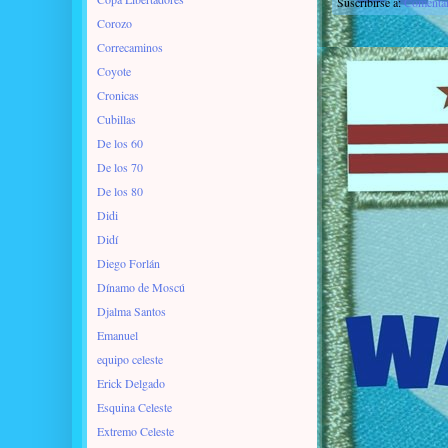
Suscribirse a:
Comentar
Corozo
Correcaminos
Coyote
Cronicas
Cubillas
De los 60
De los 70
De los 80
Didi
Didí
Diego Forlán
Dínamo de Moscú
Djalma Santos
Emanuel
equipo celeste
Erick Delgado
Esquina Celeste
Extremo Celeste