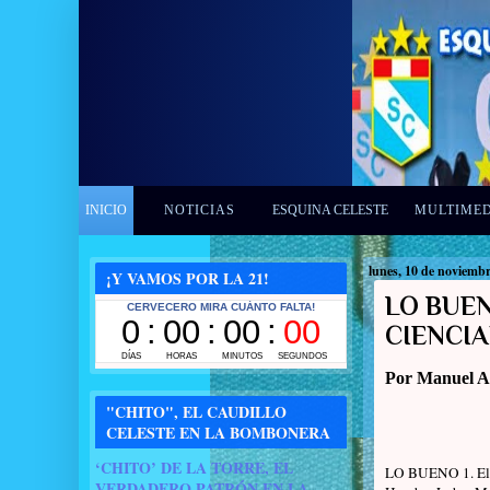
INICIO
NOTICIAS
ESQUINA CELESTE
MULTIME
lunes, 10 de noviemb
¡Y VAMOS POR LA 21!
LO BUEN
CIENCI
Por Manuel A
"CHITO", EL CAUDILLO
CELESTE EN LA BOMBONERA
‘CHITO’ DE LA TORRE, EL
LO BUENO 1. El 
VERDADERO PATRÓN EN LA