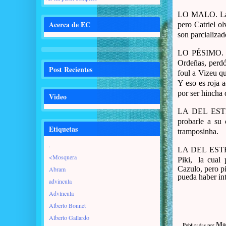
LO MALO. La ex
Acerca de EC
pero Catriel o
son parcializa
LO PÉSIMO. El
Ordeñas, perdó
Post Recientes
foul a Vizeu qu
Y eso es roja 
por ser hincha 
Video
LA DEL ESTRIB
probarle a su 
Etiquetas
tramposinha.
.
LA DEL ESTRI
<Mosquera
Piki,
la cual
Cazulo, pero p
Abram
pueda haber int
advincula
Advíncula
Alberto Bonnet
Alberto Gallardo
Ma
Publicadas por