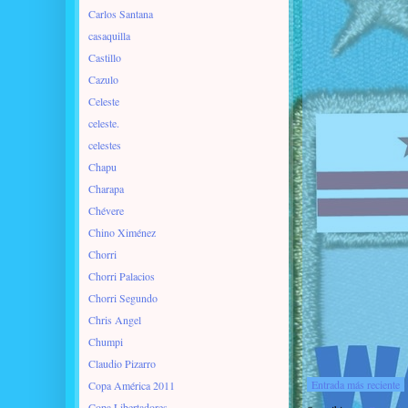
Carlos Santana
casaquilla
Castillo
Cazulo
Celeste
celeste.
celestes
Chapu
Charapa
Chévere
Chino Ximénez
Chorri
Chorri Palacios
Chorri Segundo
Chris Angel
Chumpi
Claudio Pizarro
Entrada más reciente
Copa América 2011
Copa Libertadores