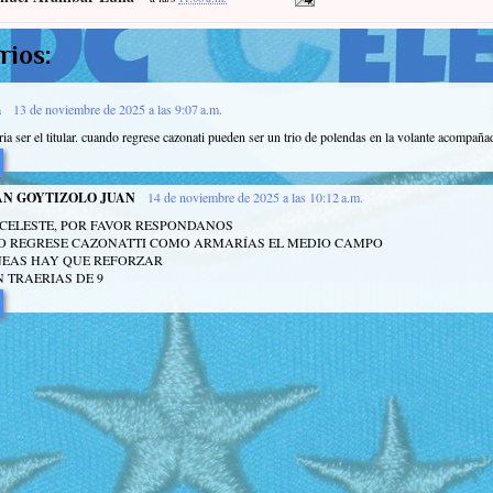
rios:
a
13 de noviembre de 2025 a las 9:07 a.m.
ia ser el titular. cuando regrese cazonati pueden ser un trio de polendas en la volante acompaña
N GOYTIZOLO JUAN
14 de noviembre de 2025 a las 10:12 a.m.
CELESTE, POR FAVOR RESPONDANOS
O REGRESE CAZONATTI COMO ARMARÍAS EL MEDIO CAMPO
INEAS HAY QUE REFORZAR
N TRAERIAS DE 9