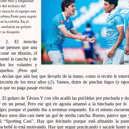
tró brío y terquedad
o del rechazo del
lo inyectó al equipo una
ebina Forte para seguir
r la tortilla. En el
le anularon un golazo
e su desquite.
2. El trencito
ue piensen que una
come un tiburón, el
comió la cancha y de
dos los volantes y
squeños. ¡Pero qué
s decían que aún hay que llevarlo de la mano, como si recién le estuvi
locotón de los trece años (¡!). Vamos, dejen de pinchar higos (y egos)
s que no paga pasaje escolar.
 golazo de Távara.Y con ello acalló las put34das por pincharla y darl
or en un penal. Pero ese gol en agonía amansó a la hinchada por lo
ipo; porque el partido iba a terminar empatado. En el mismo encuent
Hace unos días casi mete un gol de media cancha. Bueno, parece que 
l “Sporting Casi”. Hay que felcitarlo porque está afinando la punt
u bebé lo está motivando. Hay que seguir practicando y sacarle lustre 