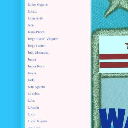
Idolos Celestes
Inicios
Irven Ávila
Iven
Jesús Pretell
Jorge "Gato" Vásquez
Jorge Cazulo
Julio Melendez
Junior
Junior Ross
Kevin
Koki
Kun Agüero.
La cobra
Loba
Lobatón
Loco
Loco Delgado
loco Erick