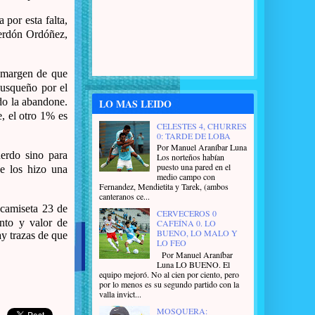
por esta falta,
perdón Ordóñez,
 margen de que
cusqueño por el
do la abandone.
LO MAS LEIDO
, el otro 1% es
CELESTES 4, CHURRES
0: TARDE DE LOBA
Por Manuel Araníbar Luna
erdo sino para
Los norteños habían
puesto una pared en el
se los hizo una
medio campo con
Fernandez, Mendietita y Tarek, (ambos
canteranos ce...
a camiseta 23 de
CERVECEROS 0
nto y valor de
CAFEÍNA 0. LO
BUENO, LO MALO Y
y trazas de que
LO FEO
Por Manuel Araníbar
Luna LO BUENO. El
equipo mejoró. No al cien por ciento, pero
por lo menos es su segundo partido con la
valla invict...
MOSQUERA: