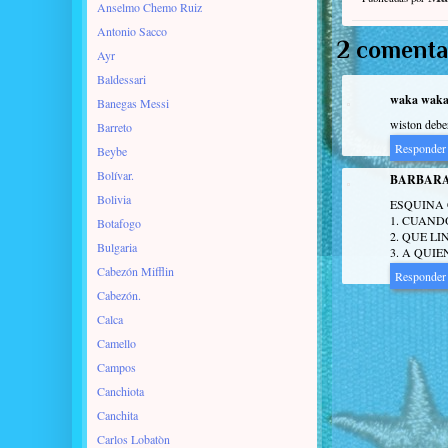
Anselmo Chemo Ruiz
Antonio Sacco
2 comenta
Ayr
Baldessari
waka wak
Banegas Messi
wiston deber
Barreto
Responder
Beybe
Bolívar.
BARBARA
Bolivia
ESQUINA 
1. CUAND
Botafogo
2. QUE L
Bulgaria
3. A QUIE
Cabezón Mifflin
Responder
Cabezón.
Calca
Camello
Campos
Canchiota
Canchita
Carlos Lobatòn