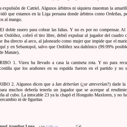
pulsión de Catriel. Algunos árbitros ni siquiera muestran la amarilla 
lvidó que estamos en la Liga peruana donde árbitros como Ordeñas, 
dos al mango.
 doble rasero para cobrar las faltas. Y no es por no compensar. Al
n Ordóñez, cobró el tiro libre, debió expulsar al jugador del cuadro 
e iba directo al arco, al jalonearlo como mujer que impide que el mari
aquí y en Sebastopol, salvo que Ordóñez sea daltónico (99.99% posible
de Matute).
O 1. Vizeu ha llevado a casa la camiseta rota. Y no para recu
costilla que los arañones en su espalda fueron en el partido y no 
BO 2. Algunos dicen que a
Ian deberían
(¿
se atreverían
?) darle l
 para muchos debería tenerla un jugador que se acerque al rendimie
iña al cubo. La intocable 23 ya la chapó el Honguito Maxloren, y no ha
ercambio ni de figuritas
nuel Araníbar Luna
a la/s
11:08 a.m.