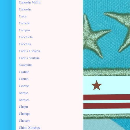
Cabezón Mifflin
Cabezón.
Calca
Camello
Campos
Canchiota
Canchita
Carlos Lobatòn
Carlos Santana
casaquilla
Castillo
Cazulo
Celeste
celeste.
celestes
Chapu
Charapa
Chévere
Chino Ximénez