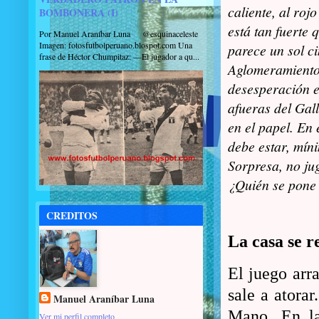
caliente, al rojo
BOMBONERA (I)
está tan fuerte 
Por Manuel Araníbar Luna @esquinaceleste
Imagen: fotosfutbolperuano.blospot.com Una
parece un sol c
frase de Héctor Chumpitaz: —El jugador a qu...
Aglomeramiento
desesperación e
afueras del Gal
en el papel. En
debe estar, míni
Sorpresa, no ju
¿Quién se pone e
CREDITOS
La casa se re
El juego arr
sale a atora
Manuel Araníbar Luna
Mano. En la
Ver mi perfil completo