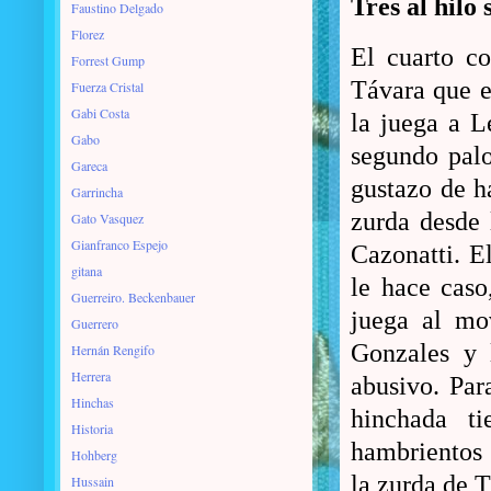
Tres al hilo
Faustino Delgado
Florez
El cuarto c
Forrest Gump
Távara que es
Fuerza Cristal
Gabi Costa
la juega a L
Gabo
segundo palo
Gareca
gustazo de ha
Garrincha
zurda desde 
Gato Vasquez
Gianfranco Espejo
Cazonatti. E
gitana
le hace caso
Guerreiro. Beckenbauer
juega al mo
Guerrero
Gonzales y 
Hernán Rengifo
Herrera
abusivo. Par
Hinchas
hinchada ti
Historia
hambrientos 
Hohberg
la zurda de T
Hussain