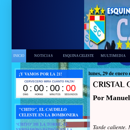
INICIO
NOTICIAS
ESQUINA CELESTE
MULTIMEDIA
lunes, 29 de enero
¡Y VAMOS POR LA 21!
CRISTAL 
Por Manuel
"CHITO", EL CAUDILLO
CELESTE EN LA BOMBONERA
‘CHITO’ DE LA TORRE, EL
Tarde caliente.
VERDADERO PATRÓN EN LA