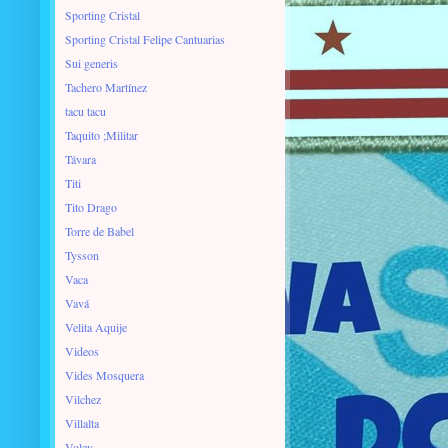
Sporting Cristal
Sporting Cristal Felipe Cantuarias
Sui generis
Tachero Martínez
tacu tacu
Taquito ;Militar
Távara
Titi
Tito Drago
Torre de Babel
Tysson
Vaca
Vavá
Velita Aquije
Videos
Vides Mosquera
Vilchez
Villalta
Voley