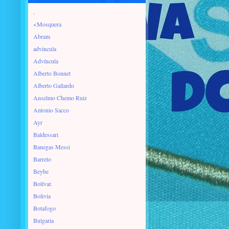
.
<Mosquera
Abram
advincula
Advíncula
Alberto Bonnet
Alberto Gallardo
Anselmo Chemo Ruiz
Antonio Sacco
Ayr
Baldessari
Banegas Messi
Barreto
Beybe
Bolívar.
Bolivia
Botafogo
Bulgaria