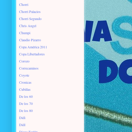
Chorri
Chorri Palacios
Chorri Segundo
Chris Angel
Chumpi
Claudio Pizarro
Copa América 2011
Copa Libertadores
Corozo
Correcaminos
Coyote
Cronicas
Cubillas
De los 60
De los 70
De los 80
Didi
Didí
Diego Forlán