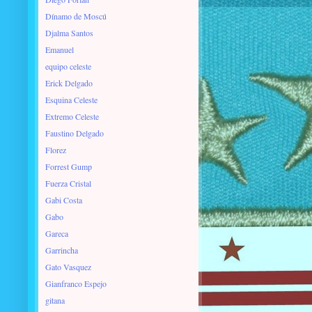
Dínamo de Moscú
Djalma Santos
Emanuel
equipo celeste
Erick Delgado
Esquina Celeste
Extremo Celeste
Faustino Delgado
Florez
Forrest Gump
Fuerza Cristal
Gabi Costa
Gabo
Gareca
Garrincha
Gato Vasquez
Gianfranco Espejo
gitana