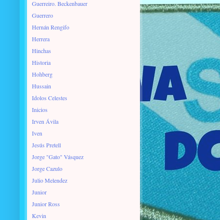
Guerreiro. Beckenbauer
Guerrero
Hernán Rengifo
Herrera
Hinchas
Historia
Hohberg
Hussain
Idolos Celestes
Inicios
Irven Ávila
Iven
Jesús Pretell
Jorge "Gato" Vásquez
Jorge Cazulo
Julio Melendez
Junior
Junior Ross
Kevin