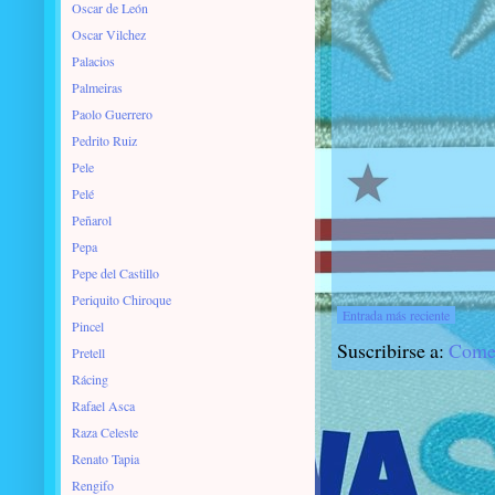
Oscar de León
Oscar Vilchez
Palacios
Palmeiras
Paolo Guerrero
Pedrito Ruiz
Pele
Pelé
Peñarol
Pepa
Pepe del Castillo
Periquito Chiroque
Entrada más reciente
Pincel
Suscribirse a:
Comen
Pretell
Rácing
Rafael Asca
Raza Celeste
Renato Tapia
Rengifo