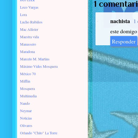
1 comentari
Loco Vargas
Lora
nachista
1 
Lucho Rubiños
Mac Allister
este domigo 
Maestra vida
Responder
Manassero
Maradona
Marcelo M. Martins
Máximo Vides Mosquera
México 70
Mifflin
Mosquera
Multimedia
Nando
Neymar
Noticias
Olivares
Orlando "Chito" La Torre