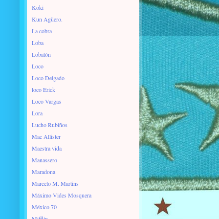
Koki
Kun Agüero.
La cobra
Loba
Lobatón
Loco
Loco Delgado
loco Erick
Loco Vargas
Lora
Lucho Rubiños
Mac Allister
Maestra vida
Manassero
Maradona
Marcelo M. Martins
Máximo Vides Mosquera
México 70
Mifflin