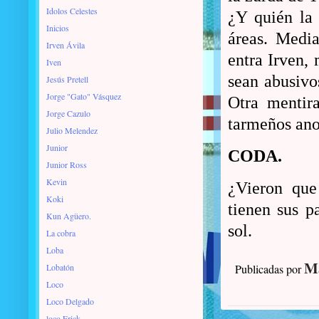
Idolos Celestes
¿Y quién la
Inicios
áreas. Media
Irven Ávila
entra Irven, 
Iven
sean abusivo
Jesús Pretell
Jorge "Gato" Vásquez
Otra mentir
Jorge Cazulo
tarmeños anot
Julio Melendez
Junior
CODA.
Junior Ross
Kevin
¿Vieron que
Koki
tienen sus p
Kun Agüero.
sol.
La cobra
Loba
Ma
Lobatón
Publicadas por
Loco
Loco Delgado
loco Erick