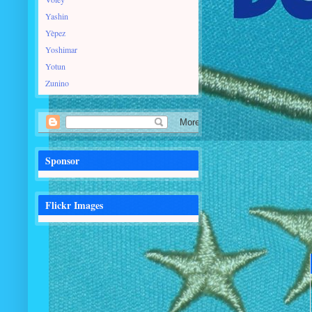
Yashin
Yèpez
Yoshimar
Yotun
Zunino
Sponsor
Flickr Images