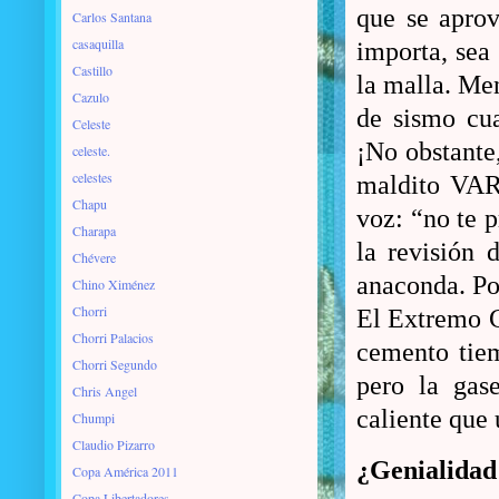
que se aprov
Carlos Santana
casaquilla
importa, sea
Castillo
la malla. Men
Cazulo
de sismo cu
Celeste
¡No obstante,
celeste.
celestes
maldito VAR
Chapu
voz: “no te 
Charapa
la revisión 
Chévere
anaconda. Por
Chino Ximénez
Chorri
El Extremo Ce
Chorri Palacios
cemento tiem
Chorri Segundo
pero la gas
Chris Angel
caliente que 
Chumpi
Claudio Pizarro
¿Genialidad
Copa América 2011
Copa Libertadores