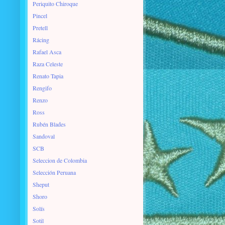
Periquito Chiroque
Pincel
Pretell
Rácing
Rafael Asca
Raza Celeste
Renato Tapia
Rengifo
Renzo
Ross
Rubén Blades
Sandoval
SCB
Seleccion de Colombia
Selección Peruana
Sheput
Shoro
Solís
Sotil