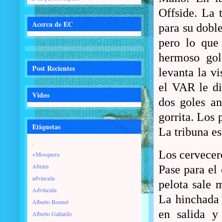
Offside. La 
Acerca de EC
para su doble
pero lo que
hermoso gol
Post Recientes
levanta la vi
el VAR le di
Video
dos goles an
gorrita. Los
Etiquetas
La tribuna e
.
Los cervecero
<Mosquera
Abram
Pase para el 
advincula
pelota sale m
Advíncula
La hinchada 
Alberto Bonnet
en salida y
Alberto Gallardo