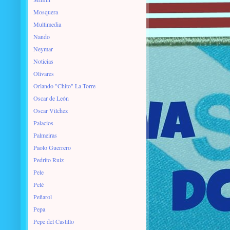
Mosquera
Multimedia
Nando
Neymar
Noticias
Olivares
Orlando "Chito" La Torre
Oscar de León
Oscar Vilchez
Palacios
Palmeiras
Paolo Guerrero
Pedrito Ruiz
Pele
Pelé
Peñarol
Pepa
Pepe del Castillo