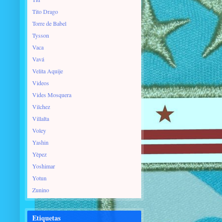
Tito Drago
Torre de Babel
Tysson
Vaca
Vavá
Velita Aquije
Videos
Vides Mosquera
Vilchez
Villalta
Voley
Yashin
Yèpez
Yoshimar
Yotun
Zunino
Etiquetas