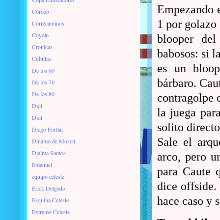
Empezando el
Corozo
1 por golazo 
Correcaminos
Coyote
blooper del
Cronicas
babosos: si l
Cubillas
es un bloop
De los 60
bárbaro. Caut
De los 70
De los 80
contragolpe c
Didi
la juega par
Didí
solito direct
Diego Forlán
Sale el arqu
Dínamo de Moscú
Djalma Santos
arco, pero u
Emanuel
para Caute q
equipo celeste
dice offside
Erick Delgado
hace caso y s
Esquina Celeste
Extremo Celeste