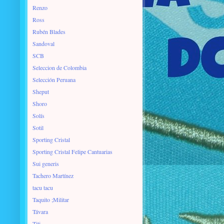
Renzo
Ross
Rubén Blades
Sandoval
SCB
Seleccion de Colombia
Selección Peruana
Sheput
Shoro
Solís
Sotil
Sporting Cristal
Sporting Cristal Felipe Cantuarias
Sui generis
Tachero Martínez
tacu tacu
Taquito ;Militar
Távara
Titi