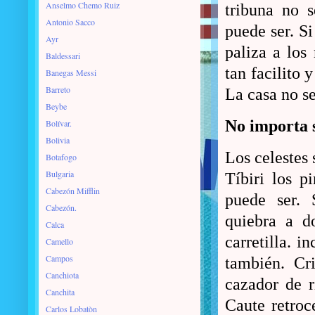
Anselmo Chemo Ruiz
tribuna no 
Antonio Sacco
puede ser. S
Ayr
paliza a los
Baldessari
tan facilito 
Banegas Messi
Barreto
La casa no se
Beybe
No importa 
Bolívar.
Bolivia
Los celestes 
Botafogo
Bulgaria
Tíbiri los p
Cabezón Mifflin
puede ser. 
Cabezón.
quiebra a d
Calca
carretilla. i
Camello
Campos
también. Cri
Canchiota
cazador de r
Canchita
Caute retroc
Carlos Lobatòn