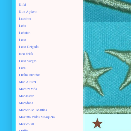
Koki
Kun Agüero.
La cobra
Loba
Lobatón
Loco
Loco Delgado
loco Erick
Loco Vargas
Lora
Lucho Rubiños
Mac Allister
Maestra vida
Manassero
Maradona
Marcelo M. Martins
Máximo Vides Mosquera
México 70
Mifflin