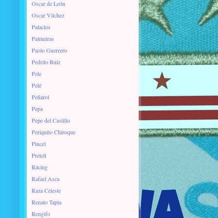
Oscar de León
Oscar Vilchez
Palacios
Palmeiras
Paolo Guerrero
Pedrito Ruiz
Pele
Pelé
Peñarol
Pepa
Pepe del Castillo
Periquito Chiroque
Pincel
Pretell
Rácing
Rafael Asca
Raza Celeste
Renato Tapia
Rengifo