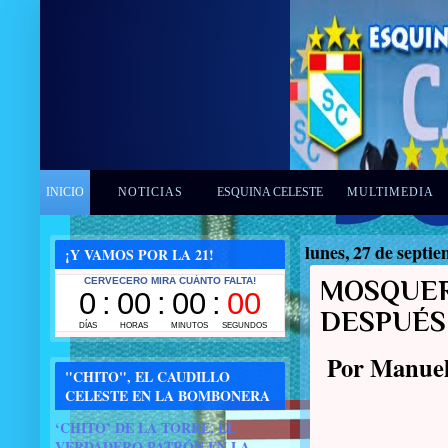
INICIO
NOTICIAS
ESQUINA CELESTE
MULTIMEDIA
lunes, 27 de septi
¡Y VAMOS POR LA 21!
MOSQUER
DESPUÉS
Por Manuel
"CHITO", EL CAUDILLO
CELESTE EN LA BOMBONERA
‘CHITO’ DE LA TORRE, EL
VERDADERO PATRÓN EN LA