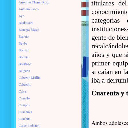
titulares d
Anselmo Chemo Ruiz
Antonio Sacco
conocimiento 
Ayr
categorías
Baldessari
instituciones
Banegas Messi
gente de bien
Barreto
Beybe
recalcándoles
Bolívar.
años y que s
Bolivia
primer equip
Botafogo
si caían en l
Bulgaria
Cabezón Mifflin
iba a derrum
Cabezón.
Calca
Cuarenta y 
Camello
Campos
Canchiota
Canchita
Ambos adolescen
Carlos Lobatòn