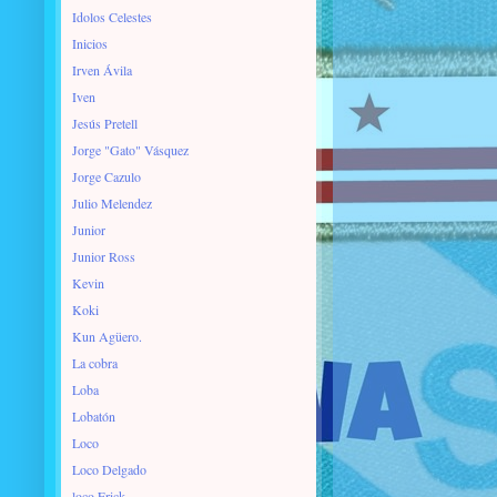
Idolos Celestes
Inicios
Irven Ávila
Iven
Jesús Pretell
Jorge "Gato" Vásquez
Jorge Cazulo
Julio Melendez
Junior
Junior Ross
Kevin
Koki
Kun Agüero.
La cobra
Loba
Lobatón
Loco
Loco Delgado
loco Erick