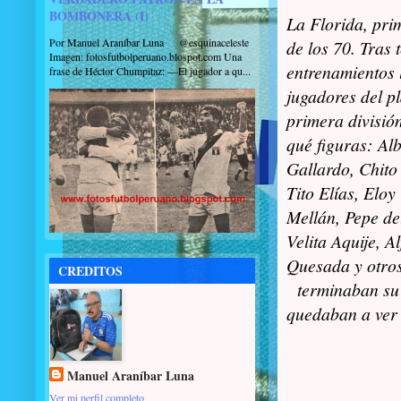
BOMBONERA (I)
La Florida, pri
Por Manuel Araníbar Luna @esquinaceleste
de los 70. Tras 
Imagen: fotosfutbolperuano.blospot.com Una
entrenamientos 
frase de Héctor Chumpitaz: —El jugador a qu...
jugadores del pl
primera división
qué figuras: Al
Gallardo, Chito 
Tito Elías, Elo
Mellán, Pepe del
Velita Aquije, A
Quesada y otro
CREDITOS
terminaban su 
quedaban a ver 
Manuel Araníbar Luna
Ver mi perfil completo