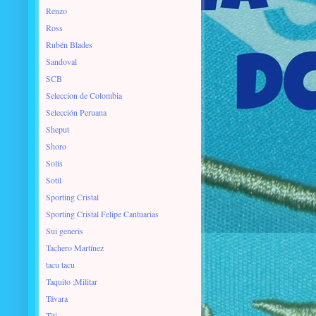
Renzo
Ross
Rubén Blades
Sandoval
SCB
Seleccion de Colombia
Selección Peruana
Sheput
Shoro
Solís
Sotil
Sporting Cristal
Sporting Cristal Felipe Cantuarias
Sui generis
Tachero Martínez
tacu tacu
Taquito ;Militar
Távara
Titi