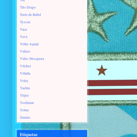
Tito Drago
Torre de Babel
Tysson
Vaca
Vavá
Velita Aquije
Videos
Vides Mosquera
Vilchez
Villalta
Voley
Yashin
Yèpez
Yoshimar
Yotun
Zunino
Etiquetas