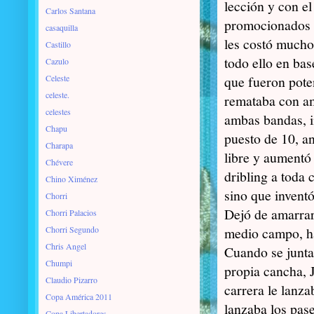
lección y con e
Carlos Santana
promocionados 
casaquilla
les costó mucho l
Castillo
todo ello en bas
Cazulo
Celeste
que fueron pot
celeste.
remataba con am
celestes
ambas bandas, i
Chapu
puesto de 10, an
Charapa
libre y aumentó
Chévere
dribling a toda 
Chino Ximénez
sino que invent
Chorri
Dejó de amarrars
Chorri Palacios
Chorri Segundo
medio campo, ha
Chris Angel
Cuando se junta
Chumpi
propia cancha, J
Claudio Pizarro
carrera le lanza
Copa América 2011
lanzaba los pas
Copa Libertadores