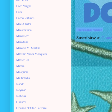
Loco Vargas
Lora
Lucho Rubiños
Mac Allister
Entrada más reciente
Maestra vida
Manassero
Suscribirse a:
Comen
Maradona
Marcelo M. Martins
Máximo Vides Mosquera
México 70
Mifflin
Mosquera
Multimedia
Nando
Neymar
Noticias
Olivares
Orlando "Chito" La Torre