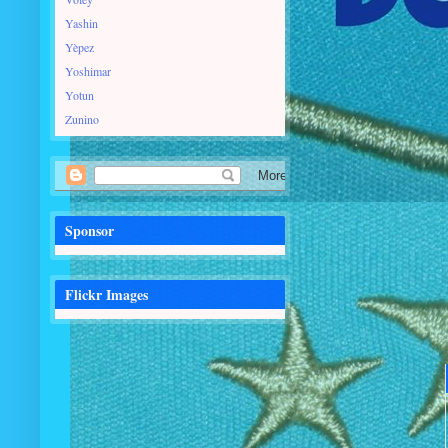
Yashin
Yèpez
Yoshimar
Yotun
Zunino
Sponsor
Flickr Images