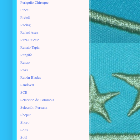
Periquito Chiroque
Pincel
Pretell
Rácing
Rafael Asca
Raza Celeste
Renato Tapia
Rengifo
Renzo
Ross
Rubén Blades
Sandoval
SCB
Seleccion de Colombia
Selección Peruana
Sheput
Shoro
Solís
Sotil