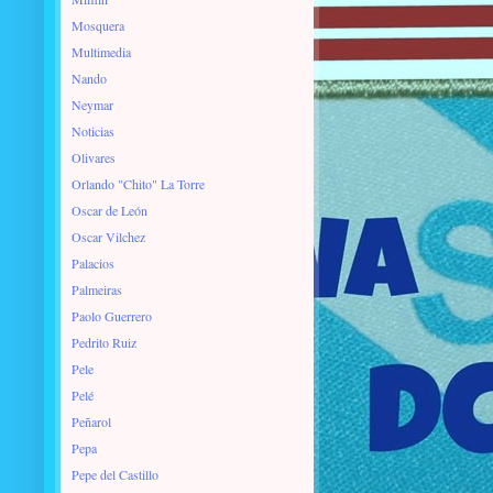
Mosquera
Multimedia
Nando
Neymar
Noticias
Olivares
Orlando "Chito" La Torre
Oscar de León
Oscar Vilchez
Palacios
Palmeiras
Paolo Guerrero
Pedrito Ruiz
Pele
Pelé
Peñarol
Pepa
Pepe del Castillo