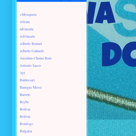
.
<Mosquera
Abram
advincula
Advíncula
Alberto Bonnet
Alberto Gallardo
Anselmo Chemo Ruiz
Antonio Sacco
Ayr
Baldessari
Banegas Messi
Barreto
Beybe
Bolívar.
Bolivia
Botafogo
Bulgaria