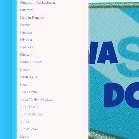
Guerreiro. Beckenbauer
Guerrero
Hernán Rengifo
Herrera
Hinchas
Historia
Hohberg
Hussain
Idolos Celestes
Inicios
Irven Ávila
Iven
Jesús Pretell
Jorge "Gato" Vásquez
Jorge Cazulo
Julio Melendez
Junior
Junior Ross
Kevin