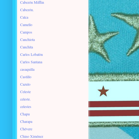
Cabezón Mifflin
Cabezón.
Calca
Camello
Campos
Canchiota
Canchita
Carlos Lobatòn
Carlos Santana
casaquilla
Castillo
Cazulo
Celeste
celeste.
celestes
Chapu
Charapa
Chévere
Chino Ximénez