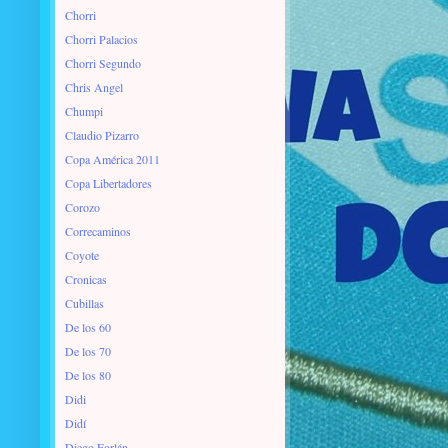
Chorri
Chorri Palacios
Chorri Segundo
Chris Angel
Chumpi
Claudio Pizarro
Copa América 2011
Copa Libertadores
Corozo
Correcaminos
Coyote
Cronicas
Cubillas
De los 60
De los 70
De los 80
Didi
Didí
Diego Forlán