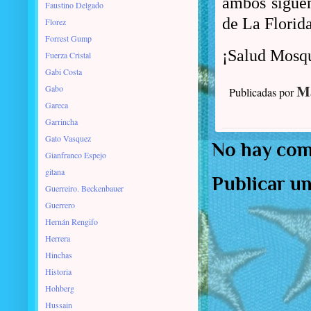
ambos siguen
Faustino Delgado
de La Florida
Florez
Forrest Gump
¡Salud Mosqu
Fuerza Cristal
Gabi Costa
Ma
Gabo
Publicadas por
Gareca
Garrincha
Gato Vasquez
No hay com
Gianfranco Espejo
gitana
Publicar u
Guerreiro. Beckenbauer
Guerrero
Hernán Rengifo
Herrera
Hinchas
Historia
Hohberg
Hussain