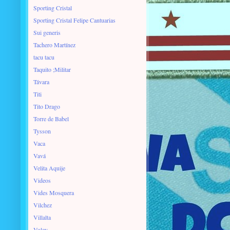
Sporting Cristal
Sporting Cristal Felipe Cantuarias
Sui generis
Tachero Martínez
tacu tacu
Taquito ;Militar
Távara
Titi
Tito Drago
Torre de Babel
Tysson
Vaca
Vavá
Velita Aquije
Videos
Vides Mosquera
Vilchez
Villalta
Voley