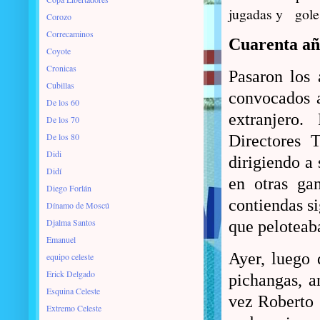
jugadas y
gole
Corozo
Correcaminos
Cuarenta a
Coyote
Cronicas
Pasaron los 
Cubillas
convocados a
De los 60
extranjero.
De los 70
De los 80
Directores 
Didi
dirigiendo a 
Didí
en otras ga
Diego Forlán
contiendas s
Dínamo de Moscú
Djalma Santos
que peloteab
Emanuel
Ayer, luego 
equipo celeste
Erick Delgado
pichangas, a
Esquina Celeste
vez Roberto 
Extremo Celeste