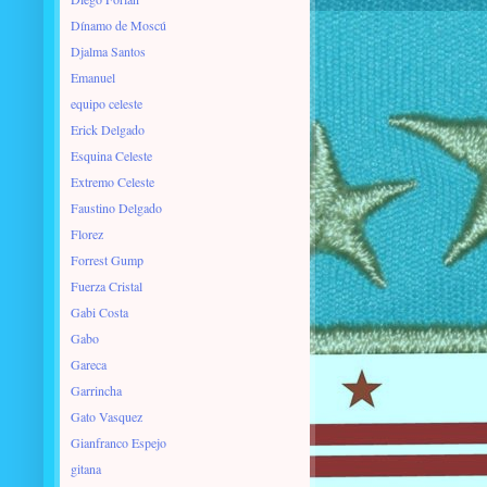
Dínamo de Moscú
Djalma Santos
Emanuel
equipo celeste
Erick Delgado
Esquina Celeste
Extremo Celeste
Faustino Delgado
Florez
Forrest Gump
Fuerza Cristal
Gabi Costa
Gabo
Gareca
Garrincha
Gato Vasquez
Gianfranco Espejo
gitana