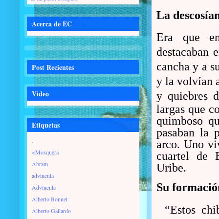
La descosía
Acerca de EC
Era que en 
destacaban e
cancha y a s
Post Recientes
y la volvían 
Video
y quiebres 
largas que co
quimboso qu
Etiquetas
pasaban la p
.
arco. Uno viv
<Mosquera
cuartel de 
Abram
Uribe.
advincula
Su formació
Advíncula
Alberto Bonnet
“Estos chi
Alberto Gallardo