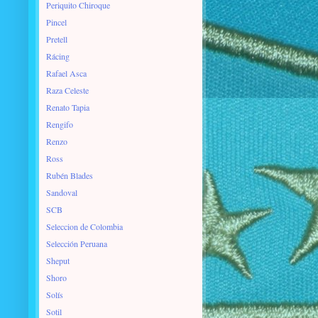
Periquito Chiroque
Pincel
Pretell
Rácing
Rafael Asca
Raza Celeste
Renato Tapia
Rengifo
Renzo
Ross
Rubén Blades
Sandoval
SCB
Seleccion de Colombia
Selección Peruana
Sheput
Shoro
Solís
Sotil