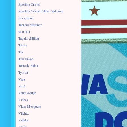
Sporting Cristal
Sporting Cristal Felipe Cantuarias
Sui generis
Tachero Martínez
tacu tacu
Taquito ;Militar
Távara
Titi
Tito Drago
Torre de Babel
Tysson
Vaca
Vavá
Velita Aquije
Videos
Vides Mosquera
Vilchez
Villalta
Voley