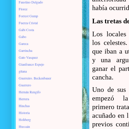
Faustino Delgado
había ocurrid
Florez
Forrest Gump
Las tretas d
Fuerza Cristal
Gabi Costa
Los locales
Gabo
los celestes.
Gareca
que iban a ut
Garrincha
Gato Vasquez
y una argu
Gianfranco Espejo
ganar el par
gitana
cancha.
Guerreiro. Beckenbauer
Guerrero
Uno de sus 
Hernán Rengifo
empezó la
Herrera
primero trat
Hinchas
Historia
acuñado en l
Hohberg
previos cont
Hussain