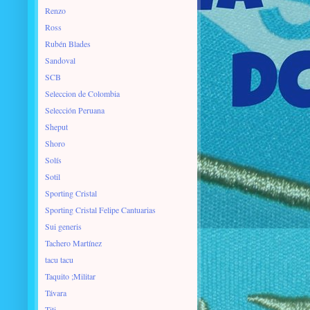
Renzo
Ross
Rubén Blades
Sandoval
SCB
Seleccion de Colombia
Selección Peruana
Sheput
Shoro
Solís
Sotil
Sporting Cristal
Sporting Cristal Felipe Cantuarias
Sui generis
Tachero Martínez
tacu tacu
Taquito ;Militar
Távara
Titi