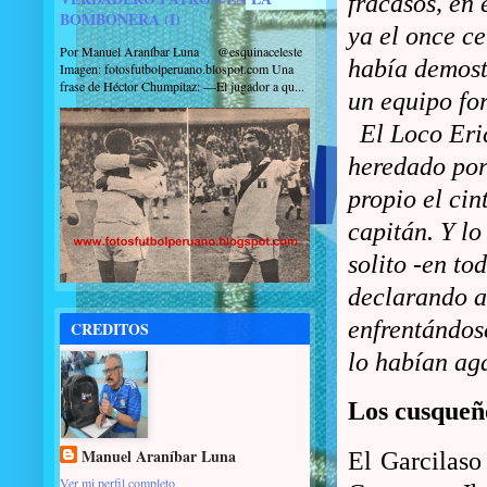
fracasos, en 
BOMBONERA (I)
ya el once ce
Por Manuel Araníbar Luna @esquinaceleste
había demost
Imagen: fotosfutbolperuano.blospot.com Una
frase de Héctor Chumpitaz: —El jugador a qu...
un equipo fo
El Loco Eri
heredado por
propio el cint
capitán. Y lo
solito -en to
declarando a 
enfrentándos
CREDITOS
lo habían ag
Los cusque
Manuel Araníbar Luna
El Garcilaso
Ver mi perfil completo