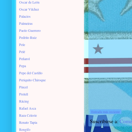
Oscar de León
Oscar Vilchez
Palacios
Palmeiras
Paolo Guerrero
Pedrito Ruiz
Pele
Pelé
Peñarol
Pepa
Pepe del Castillo
Periquito Chiroque
Pincel
Pretell
Rácing
Rafael Asca
Entrada más reciente
Raza Celeste
Suscribirse a:
Comen
Renato Tapia
Rengifo