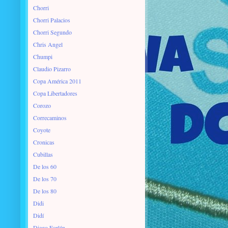
Chorri
Chorri Palacios
Chorri Segundo
Chris Angel
Chumpi
Claudio Pizarro
Copa América 2011
Copa Libertadores
Corozo
Correcaminos
Coyote
Cronicas
Cubillas
De los 60
De los 70
De los 80
Didi
Didí
Diego Forlán