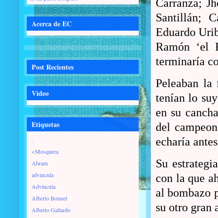
Carranza; Jh
Santillán; C
Acerca de EC
Eduardo Urib
Ramón ‘el R
terminaría c
Post Recientes
Peleaban la 
Video
tenían lo su
en su cancha
Etiquetas
del campeona
echaría antes 
.
<Mosquera
Su estrategi
Abram
advincula
con la que a
Advíncula
al bombazo p
Alberto Bonnet
su otro gran 
Alberto Gallardo