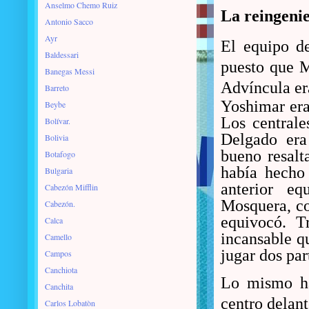
Anselmo Chemo Ruiz
La reingeni
Antonio Sacco
Ayr
El equipo d
Baldessari
puesto que M
Banegas Messi
Advíncula er
Barreto
Yoshimar era
Beybe
Los centrale
Bolívar.
Delgado era
Bolivia
bueno resalt
Botafogo
había hecho 
Bulgaria
anterior eq
Cabezón Mifflin
Mosquera, con
Cabezón.
equivocó. T
Calca
incansable q
Camello
jugar dos par
Campos
Canchiota
Lo mismo ha
Canchita
centro delant
Carlos Lobatòn