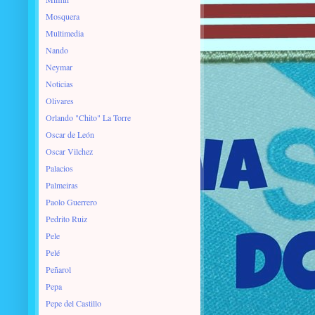
Mosquera
Multimedia
Nando
Neymar
Noticias
Olivares
Orlando "Chito" La Torre
Oscar de León
Oscar Vilchez
Palacios
Palmeiras
Paolo Guerrero
Pedrito Ruiz
Pele
Pelé
Peñarol
Pepa
Pepe del Castillo