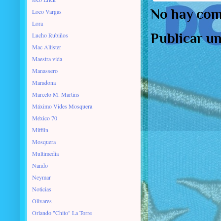
No hay com
Loco Vargas
Lora
Publicar u
Lucho Rubiños
Mac Allister
Maestra vida
Manassero
Maradona
Marcelo M. Martins
Máximo Vides Mosquera
México 70
Mifflin
Mosquera
Multimedia
Nando
Neymar
Noticias
Olivares
Orlando "Chito" La Torre