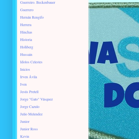
Guerreiro. Beckenbauer
Guerrero
Hernán Rengifo
Herrera
Hinchas
Historia
Hohberg
Hussain
Idolos Celestes
Inicios
Irven Ávila
Iven
Jesús Pretell
Jorge "Gato" Vásquez
Jorge Cazulo
Julio Melendez
Junior
Junior Ross
Kevin