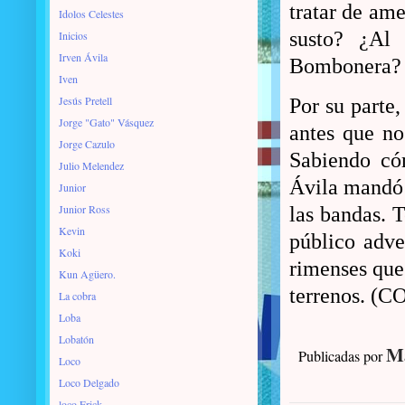
tratar de ame
Idolos Celestes
susto? ¿Al 
Inicios
Irven Ávila
Bombonera?
Iven
Jesús Pretell
Por su parte
Jorge "Gato" Vásquez
antes que no
Jorge Cazulo
Sabiendo có
Julio Melendez
Ávila mandó 
Junior
Junior Ross
las bandas. 
Kevin
público adve
Koki
rimenses que 
Kun Agüero.
terrenos. 
La cobra
Loba
Lobatón
Ma
Publicadas por
Loco
Loco Delgado
loco Erick