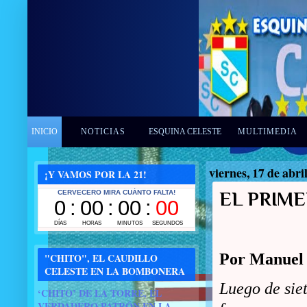
INICIO
NOTICIAS
ESQUINA CELESTE
MULTIMEDIA
viernes, 17 de abri
¡Y VAMOS POR LA 21!
EL PRIME
Por Manuel 
"CHITO", EL CAUDILLO
CELESTE EN LA BOMBONERA
Luego de sie
‘CHITO’ DE LA TORRE, EL
VERDADERO PATRÓN EN LA