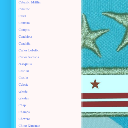
Cabezón Mifflin
Cabezón.
Calca
Camello
Campos
Canchiota
Canchita
Carlos Lobatòn
Carlos Santana
casaquilla
Castillo
Cazulo
Celeste
celeste.
celestes
Chapu
Charapa
Chévere
Chino Ximénez