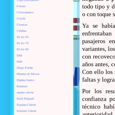
todo tipo y d
Corozo
Correcaminos
o con toque 
Coyote
Cronicas
Ya se había
Cubillas
enfrentaban
De los 60
pasajeros e
De los 70
variantes, lo
De los 80
Didi
con recoveco
Didí
años antes, c
Diego Forlán
Con ello los
Dínamo de Moscú
faltas y logra
Djalma Santos
Emanuel
Por los res
equipo celeste
confianza p
Erick Delgado
Esquina Celeste
técnico hab
Extremo Celeste
anterioridad