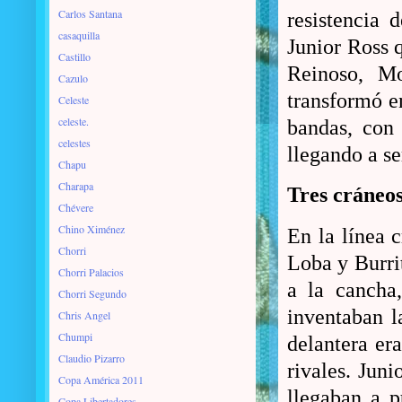
Carlos Santana
resistencia
casaquilla
Junior Ross 
Castillo
Reinoso, Mo
Cazulo
transformó e
Celeste
celeste.
bandas, con
celestes
llegando a se
Chapu
Charapa
Tres cráne
Chévere
Chino Ximénez
En la línea c
Chorri
Loba y Burri
Chorri Palacios
a la cancha,
Chorri Segundo
inventaban l
Chris Angel
Chumpi
delantera er
Claudio Pizarro
rivales. Juni
Copa América 2011
llegaban a p
Copa Libertadores