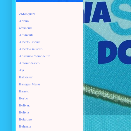
.
<Mosquera
Abram
advincula
Advíncula
Alberto Bonnet
Alberto Gallardo
Anselmo Chemo Ruiz
Antonio Sacco
Ayr
Baldessari
Banegas Messi
Barreto
Beybe
Bolívar.
Bolivia
Botafogo
Bulgaria