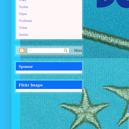
Yashin
Yèpez
Yoshimar
Yotun
Zunino
Sponsor
Flickr Images