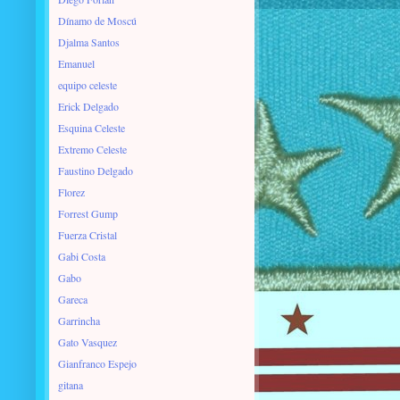
Dínamo de Moscú
Djalma Santos
Emanuel
equipo celeste
Erick Delgado
Esquina Celeste
Extremo Celeste
Faustino Delgado
Florez
Forrest Gump
Fuerza Cristal
Gabi Costa
Gabo
Gareca
Garrincha
Gato Vasquez
Gianfranco Espejo
gitana