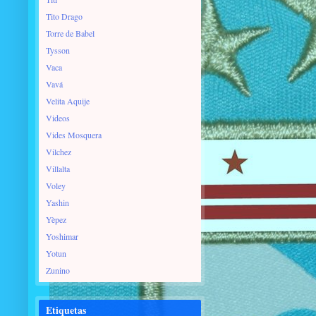
Tito Drago
Torre de Babel
Tysson
Vaca
Vavá
Velita Aquije
Videos
Vides Mosquera
Vilchez
Villalta
Voley
Yashin
Yèpez
Yoshimar
Yotun
Zunino
Etiquetas