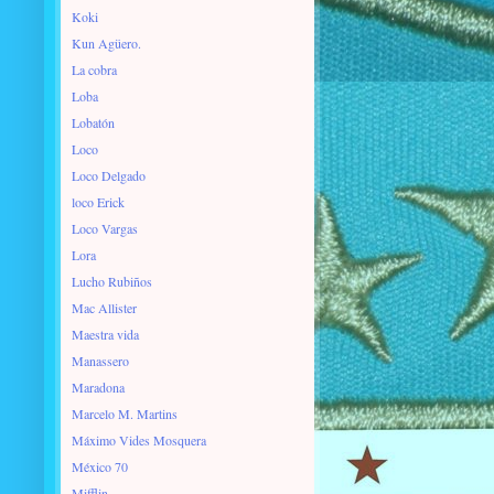
Koki
Kun Agüero.
La cobra
Loba
Lobatón
Loco
Loco Delgado
loco Erick
Loco Vargas
Lora
Lucho Rubiños
Mac Allister
Maestra vida
Manassero
Maradona
Marcelo M. Martins
Máximo Vides Mosquera
México 70
Mifflin