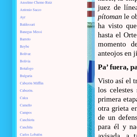
Anselmo Chemo Ruiz
juez de lín
Antonio Sacco
pítoman
le o
Ayr
Baldessari
ha visto que
Banegas Messi
hasta el Ort
Barreto
momento de
Beybe
anteojos en 
Bolívar.
Bolivia
Pa’ fuera, pa’
Botafogo
Bulgaria
Visto así el 
Cabezón Mifflin
los celestes
Cabezón.
Calca
primera etapa
Camello
otra grieta e
Campos
de un defens
Canchiota
para él y na
Canchita
Carlos Lobatòn
avisada, a 