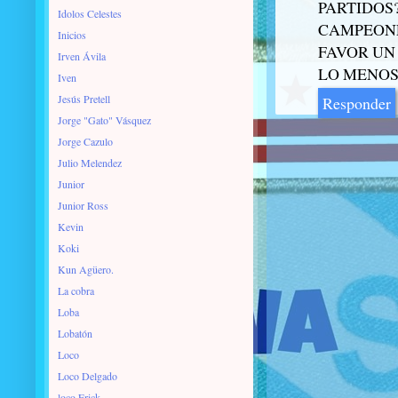
PARTIDOS
Idolos Celestes
CAMPEON
Inicios
FAVOR UN 
Irven Ávila
LO MENOS
Iven
Jesús Pretell
Responder
Jorge "Gato" Vásquez
Jorge Cazulo
Julio Melendez
Junior
Junior Ross
Kevin
Koki
Kun Agüero.
La cobra
Loba
Lobatón
Loco
Loco Delgado
loco Erick