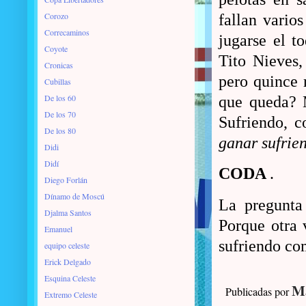
Corozo
fallan vario
Correcaminos
jugarse el t
Coyote
Tito Nieves,
Cronicas
pero quince 
Cubillas
De los 60
que queda? M
De los 70
Sufriendo, c
De los 80
ganar sufrie
Didi
Didí
CODA
.
Diego Forlán
Dínamo de Moscú
La pregunta
Djalma Santos
Porque otra 
Emanuel
sufriendo co
equipo celeste
Erick Delgado
Esquina Celeste
Ma
Publicadas por
Extremo Celeste