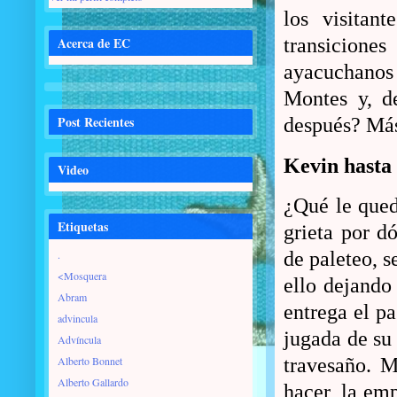
los visitan
Acerca de EC
transicion
ayacuchanos
Montes y, de
Post Recientes
después? Más
Kevin hasta 
Video
¿Qué le queda
Etiquetas
grieta por dó
.
de paleteo, s
<Mosquera
ello dejando 
Abram
entrega el p
advincula
jugada de su
Advíncula
Alberto Bonnet
travesaño. M
Alberto Gallardo
hacer, la emp