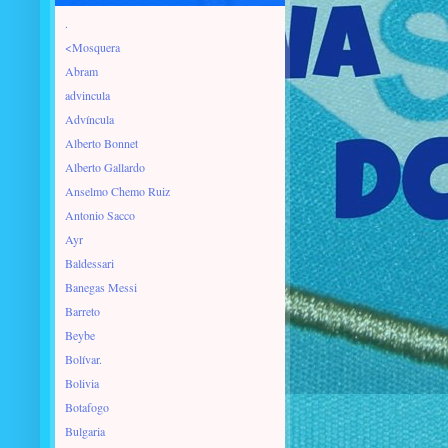
.
<Mosquera
Abram
advincula
Advíncula
Alberto Bonnet
Alberto Gallardo
Anselmo Chemo Ruiz
Antonio Sacco
Ayr
Baldessari
Banegas Messi
Barreto
Beybe
Bolívar.
Bolivia
Botafogo
Bulgaria