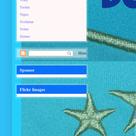
Yashin
Yèpez
Yoshimar
Yotun
Zunino
Sponsor
Flickr Images