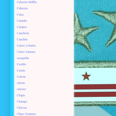
Cabezón Mifflin
Cabezón.
Calca
Camello
Campos
Canchiota
Canchita
Carlos Lobatòn
Carlos Santana
casaquilla
Castillo
Cazulo
Celeste
celeste.
celestes
Chapu
Charapa
Chévere
Chino Ximénez