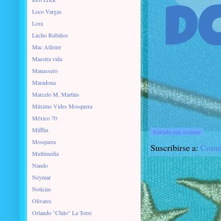
Loco Vargas
Lora
Lucho Rubiños
Mac Allister
Maestra vida
Manassero
Maradona
Marcelo M. Martins
Máximo Vides Mosquera
México 70
Mifflin
Entrada más reciente
Mosquera
Suscribirse a:
Comen
Multimedia
Nando
Neymar
Noticias
Olivares
Orlando "Chito" La Torre