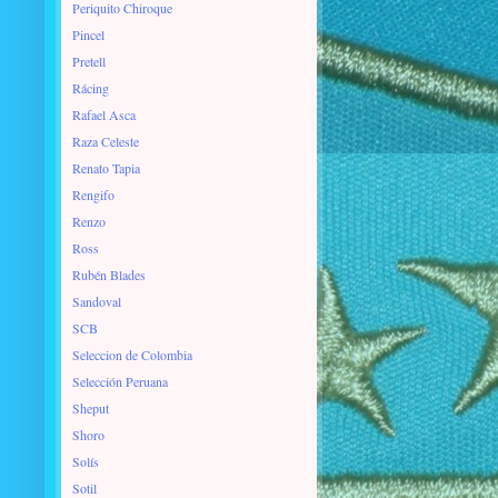
Periquito Chiroque
Pincel
Pretell
Rácing
Rafael Asca
Raza Celeste
Renato Tapia
Rengifo
Renzo
Ross
Rubén Blades
Sandoval
SCB
Seleccion de Colombia
Selección Peruana
Sheput
Shoro
Solís
Sotil