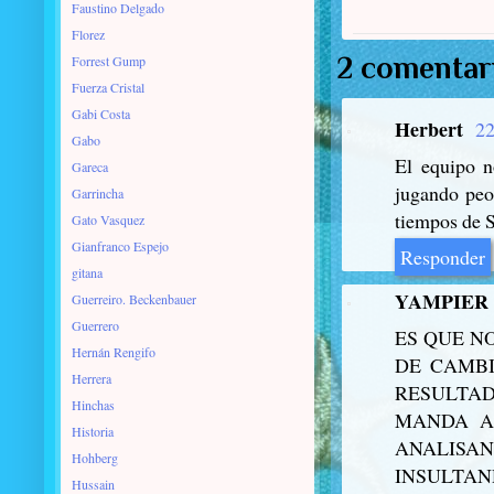
Faustino Delgado
Florez
2 comentar
Forrest Gump
Fuerza Cristal
Gabi Costa
Herbert
22
Gabo
El equipo n
Gareca
jugando peo
Garrincha
tiempos de S
Gato Vasquez
Gianfranco Espejo
Responder
gitana
YAMPIER
Guerreiro. Beckenbauer
Guerrero
ES QUE N
Hernán Rengifo
DE CAMBI
Herrera
RESULTADO
Hinchas
MANDA A 
Historia
ANALISAN
Hohberg
INSULTAN
Hussain