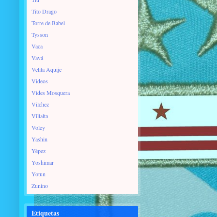
Tito Drago
Torre de Babel
Tysson
Vaca
Vavá
Velita Aquije
Videos
Vides Mosquera
Vilchez
Villalta
Voley
Yashin
Yèpez
Yoshimar
Yotun
Zunino
Etiquetas