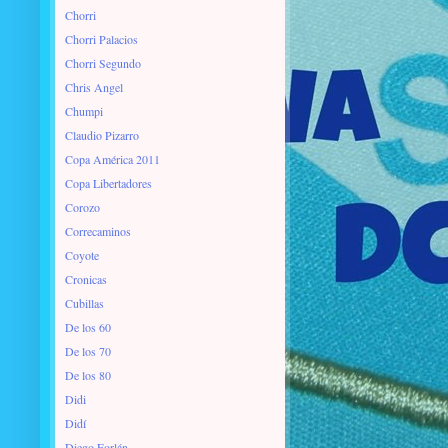
Chorri
Chorri Palacios
Chorri Segundo
Chris Angel
Chumpi
Claudio Pizarro
Copa América 2011
Copa Libertadores
Corozo
Correcaminos
Coyote
Cronicas
Cubillas
De los 60
De los 70
De los 80
Didi
Didí
Diego Forlán