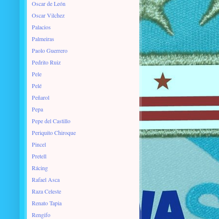
Oscar de León
Oscar Vilchez
Palacios
Palmeiras
Paolo Guerrero
Pedrito Ruiz
Pele
Pelé
Peñarol
Pepa
Pepe del Castillo
Periquito Chiroque
Pincel
Pretell
Rácing
Rafael Asca
Raza Celeste
Renato Tapia
Rengifo