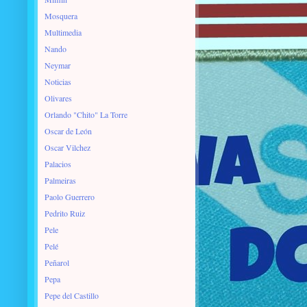
Mosquera
Multimedia
Nando
Neymar
Noticias
Olivares
Orlando "Chito" La Torre
Oscar de León
Oscar Vilchez
Palacios
Palmeiras
Paolo Guerrero
Pedrito Ruiz
Pele
Pelé
Peñarol
Pepa
Pepe del Castillo