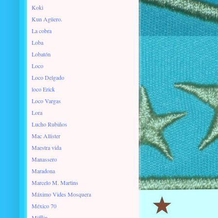
Koki
Kun Agüero.
La cobra
Loba
Lobatón
Loco
Loco Delgado
loco Erick
Loco Vargas
Lora
Lucho Rubiños
Mac Allister
Maestra vida
Manassero
Maradona
Marcelo M. Martins
Máximo Vides Mosquera
México 70
Mifflin