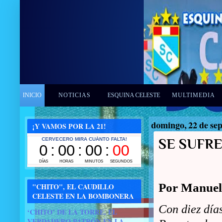
INICIO
NOTICIAS
ESQUINA CELESTE
MULTIMEDIA
domingo, 22 de se
¡Y VAMOS POR LA 21!
SE SUFRE
Por Manuel
"CHITO", EL CAUDILLO
CELESTE EN LA BOMBONERA
Con diez día
‘CHITO’ DE LA TORRE, EL
VERDADERO PATRÓN EN LA