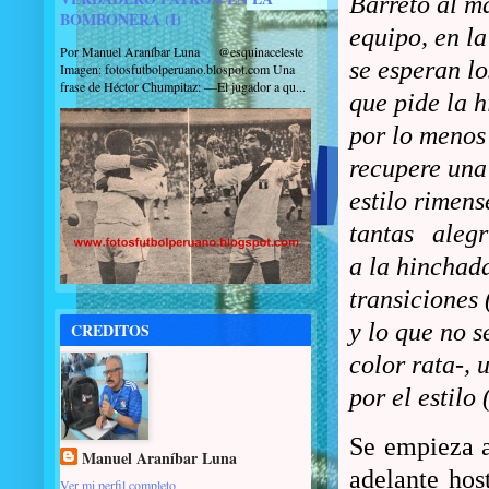
Barreto al m
BOMBONERA (I)
equipo, en la
Por Manuel Araníbar Luna @esquinaceleste
se esperan l
Imagen: fotosfutbolperuano.blospot.com Una
frase de Héctor Chumpitaz: —El jugador a qu...
que pide la 
por lo menos
recupere una
estilo rimens
tantas
alegr
a la hinchad
transiciones 
y lo que no 
CREDITOS
color rata-, 
por el estilo
Se empieza as
Manuel Araníbar Luna
adelante host
Ver mi perfil completo