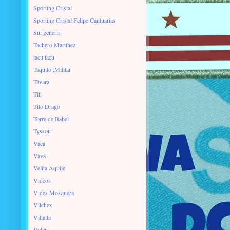
Sporting Cristal
Sporting Cristal Felipe Cantuarias
Sui generis
Tachero Martínez
tacu tacu
Taquito ;Militar
Távara
Titi
Tito Drago
Torre de Babel
Tysson
Vaca
Vavá
Velita Aquije
Videos
Vides Mosquera
Vilchez
Villalta
Voley