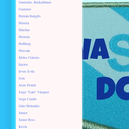
Guerreiro. Beckenbauer
Guerrero
Hernán Rengifo
Herrera
Hinchas
Historia
Hohberg
Hussain
Idolos Celestes
Inicios
Irven Ávila
Iven
Jesús Pretell
Jorge "Gato" Vásquez
Jorge Cazulo
Julio Melendez
Junior
Junior Ross
Kevin