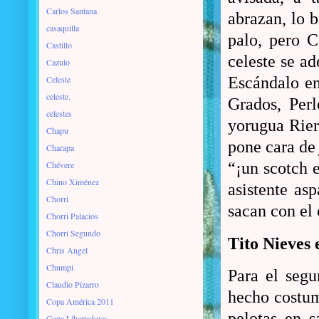
Carlos Santana
abrazan, lo b
casaquilla
palo, pero C
Castillo
celeste se ad
Cazulo
Celeste
Escándalo en
celeste.
Grados, Perl
celestes
yorugua Rier
Chapu
pone cara d
Charapa
Chévere
“¡un scotch 
Chino Ximénez
asistente as
Chorri
sacan con el
Chorri Palacios
Chorri Segundo
Tito Nieves 
Chris Angel
Chumpi
Para el segu
Claudio Pizarro
hecho costu
Copa América 2011
pelotas en s
Copa Libertadores