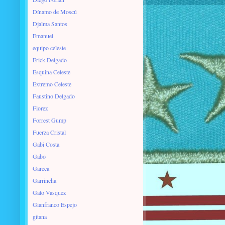
Dínamo de Moscú
Djalma Santos
Emanuel
equipo celeste
Erick Delgado
Esquina Celeste
Extremo Celeste
Faustino Delgado
Florez
Forrest Gump
Fuerza Cristal
Gabi Costa
Gabo
Gareca
Garrincha
Gato Vasquez
Gianfranco Espejo
gitana