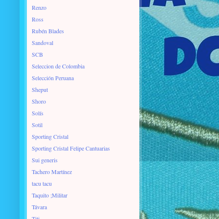
Renzo
Ross
Rubén Blades
Sandoval
SCB
Seleccion de Colombia
Selección Peruana
Sheput
Shoro
Solís
Sotil
Sporting Cristal
Sporting Cristal Felipe Cantuarias
Sui generis
Tachero Martínez
tacu tacu
Taquito ;Militar
Távara
Titi