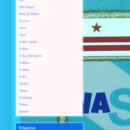
Tito Drago
Torre de Babel
Tysson
Vaca
Vavá
Velita Aquije
Videos
Vides Mosquera
Vilchez
Villalta
Voley
Yashin
Yèpez
Yoshimar
Yotun
Zunino
Etiquetas