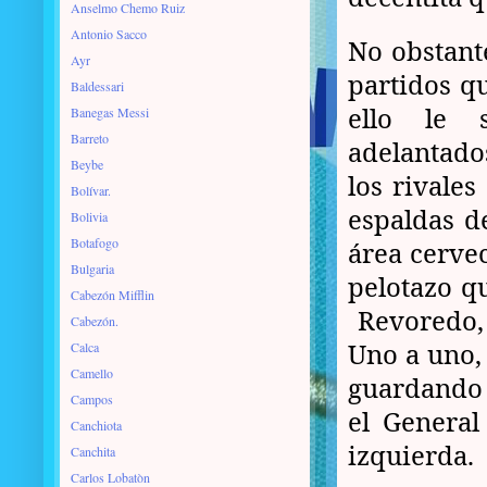
Anselmo Chemo Ruiz
Antonio Sacco
No obstant
Ayr
partidos qu
Baldessari
ello le 
Banegas Messi
Barreto
adelantado
Beybe
los rivales
Bolívar.
espaldas de
Bolivia
Botafogo
área cervec
Bulgaria
pelotazo q
Cabezón Mifflin
Revoredo, 
Cabezón.
Uno a uno, 
Calca
Camello
guardando 
Campos
el General
Canchiota
izquierda.
Canchita
Carlos Lobatòn