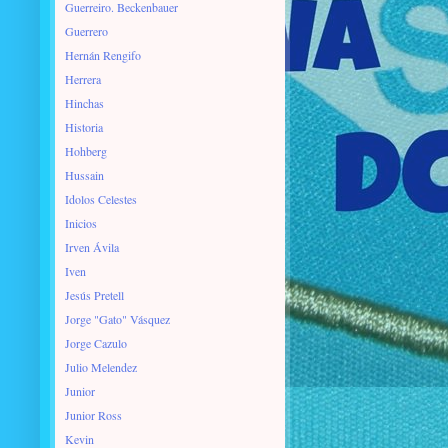
Guerreiro. Beckenbauer
Guerrero
Hernán Rengifo
Herrera
Hinchas
Historia
Hohberg
Hussain
Idolos Celestes
Inicios
Irven Ávila
Iven
Jesús Pretell
Jorge "Gato" Vásquez
Jorge Cazulo
Julio Melendez
Junior
Junior Ross
Kevin