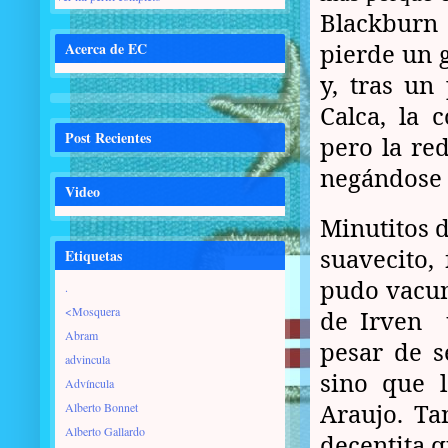
Blackburn 
pierde un g
Acerca de EC
y, tras un
Calca, la 
Post Recientes
pero la re
negándose a
Video
Minutitos d
suavecito, 
Etiquetas
pudo vacuna
.
<Mosquera
de Irven 
Abram
pesar de s
advincula
sino que 
Advíncula
Araujo. Ta
Alberto Bonnet
Alberto Gallardo
decentita qu