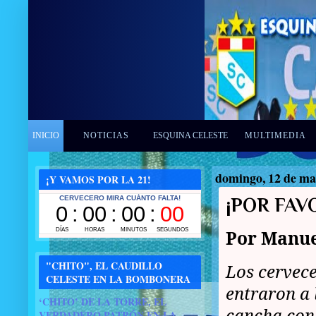
INICIO
NOTICIAS
ESQUINA CELESTE
MULTIMEDIA
domingo, 12 de ma
¡Y VAMOS POR LA 21!
¡POR FAV
Por Manue
"CHITO", EL CAUDILLO
Los cervec
CELESTE EN LA BOMBONERA
entraron a 
‘CHITO’ DE LA TORRE, EL
cancha con
VERDADERO PATRÓN EN LA