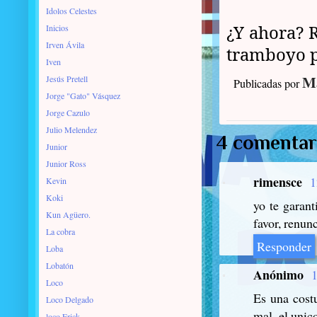
Idolos Celestes
¿Y ahora? 
Inicios
Irven Ávila
tramboyo p
Iven
Ma
Jesús Pretell
Publicadas por
Jorge "Gato" Vásquez
Jorge Cazulo
Julio Melendez
4 comentar
Junior
Junior Ross
rimensce
1
Kevin
Koki
yo te garant
Kun Agüero.
favor, renun
La cobra
Responder
Loba
Lobatón
Anónimo
1
Loco
Es una cost
Loco Delgado
mal. el unic
loco Erick