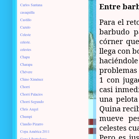
Entre barb
Carlos Santana
casaquilla
Para el re
Castillo
Cazulo
barbudo pa
Celeste
córner que
celeste.
llega con b
celestes
Chapu
haciéndol
Charapa
problemas y
Chévere
1 con juga
Chino Ximénez
Chorri
casi inmed
Chorri Palacios
una pelota
Chorri Segundo
Quina recib
Chris Angel
mueve pes
Chumpi
Claudio Pizarro
celestes cu
Copa América 2011
Pero es ju
Copa Libertadores