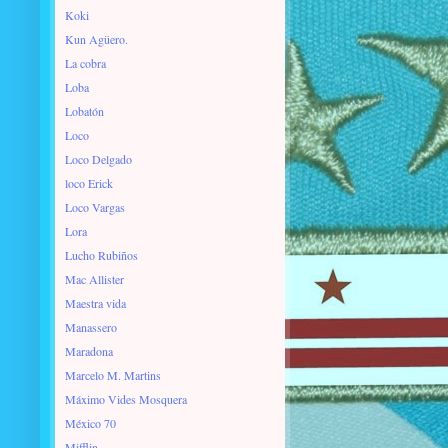
Koki
Kun Agüero.
La cobra
Loba
Lobatón
Loco
Loco Delgado
loco Erick
Loco Vargas
Lora
Lucho Rubiños
Mac Allister
Maestra vida
Manassero
Maradona
Marcelo M. Martins
Máximo Vides Mosquera
México 70
Mifflin