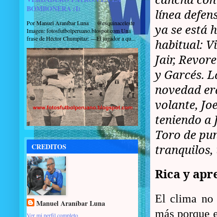
BOMBONERA (I)
línea defen
Por Manuel Araníbar Luna @esquinaceleste
ya se está 
Imagen: fotosfutbolperuano.blospot.com Una
frase de Héctor Chumpitaz: —El jugador a qu...
habitual: V
Jair, Revore
y Garcés. L
novedad era
volante, Jo
teniendo a 
Toro de pu
CREDITOS
tranquilos,
Rica y apr
El clima no 
Manuel Araníbar Luna
más porque e
Ver mi perfil completo