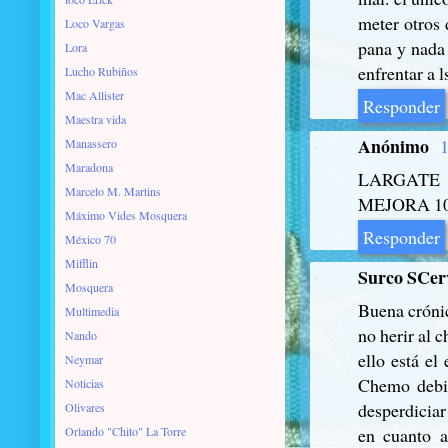
meter otros 
Loco Vargas
pana y nada
Lora
enfrentar a 
Lucho Rubiños
Mac Allister
Responder
Maestra vida
Anónimo
1
Manassero
Maradona
LARGATE
Marcelo M. Martins
MEJORA 10
Máximo Vides Mosquera
Responder
México 70
Mifflin
Surco SCer
Mosquera
Buena crónic
Multimedia
no herir al 
Nando
ello está e
Neymar
Chemo debió
Noticias
desperdiciar
Olivares
Orlando "Chito" La Torre
en cuanto a