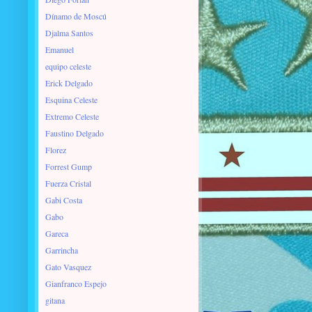
Dínamo de Moscú
Djalma Santos
Emanuel
equipo celeste
Erick Delgado
Esquina Celeste
Extremo Celeste
Faustino Delgado
Florez
Forrest Gump
Fuerza Cristal
Gabi Costa
Gabo
Gareca
Garrincha
Gato Vasquez
Gianfranco Espejo
gitana