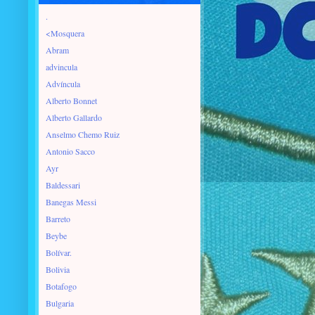
.
<Mosquera
Abram
advincula
Advíncula
Alberto Bonnet
Alberto Gallardo
Anselmo Chemo Ruiz
Antonio Sacco
Ayr
Baldessari
Banegas Messi
Barreto
Beybe
Bolívar.
Bolivia
Botafogo
Bulgaria