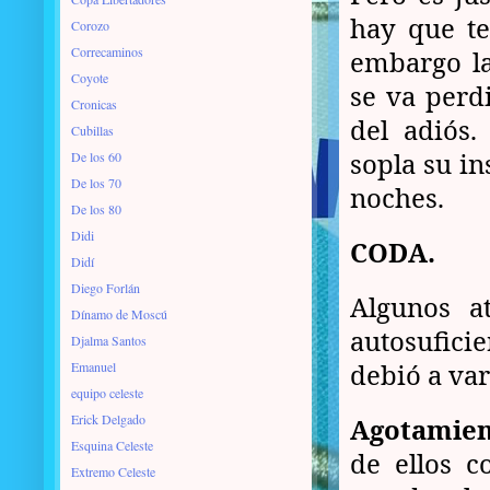
hay que te
Corozo
Correcaminos
embargo la
Coyote
se va perd
Cronicas
del adiós.
Cubillas
sopla su i
De los 60
De los 70
noches.
De los 80
Didi
CODA.
Didí
Diego Forlán
Algunos a
Dínamo de Moscú
autosufici
Djalma Santos
debió a var
Emanuel
equipo celeste
Erick Delgado
Agotamie
Esquina Celeste
de ellos c
Extremo Celeste