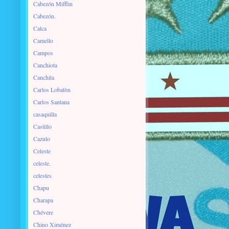
Cabezón Mifflin
Cabezón.
Calca
Camello
Campos
Canchiota
Canchita
Carlos Lobatòn
Carlos Santana
casaquilla
Castillo
Cazulo
Celeste
celeste.
celestes
Chapu
Charapa
Chévere
Chino Ximénez