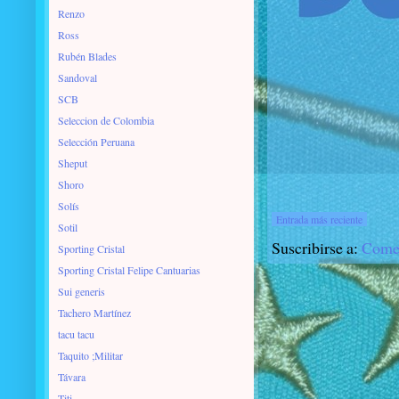
Renzo
Ross
Rubén Blades
Sandoval
SCB
Seleccion de Colombia
Selección Peruana
Sheput
Shoro
Solís
Entrada más reciente
Sotil
Suscribirse a:
Comen
Sporting Cristal
Sporting Cristal Felipe Cantuarias
Sui generis
Tachero Martínez
tacu tacu
Taquito ;Militar
Távara
Titi