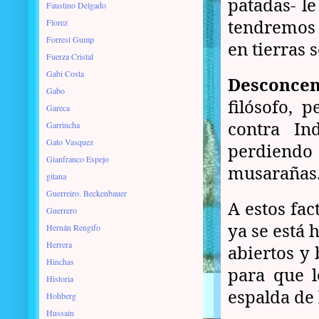
patadas- le
Faustino Delgado
tendremos 
Florez
Forrest Gump
en tierras s
Fuerza Cristal
Gabi Costa
Desconcen
Gabo
filósofo, 
Gareca
contra In
Garrincha
Gato Vasquez
perdiendo
Gianfranco Espejo
musarañas
gitana
Guerreiro. Beckenbauer
A estos fac
Guerrero
ya se está
Hernán Rengifo
Herrera
abiertos y 
Hinchas
para que l
Historia
espalda de 
Hohberg
Hussain