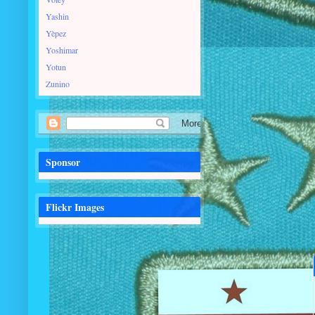
Yashin
Yèpez
Yoshimar
Yotun
Zunino
Sponsor
Flickr Images