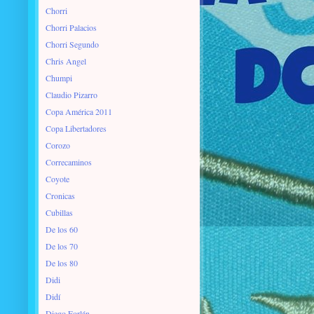
Chorri
Chorri Palacios
Chorri Segundo
Chris Angel
Chumpi
Claudio Pizarro
Copa América 2011
Copa Libertadores
Corozo
Correcaminos
Coyote
Cronicas
Cubillas
De los 60
De los 70
De los 80
Didi
Didí
Diego Forlán