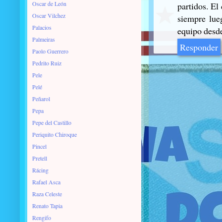
Oscar de León
partidos. El
Oscar Vilchez
siempre lue
Palacios
equipo desde
Palmeiras
Responder
Paolo Guerrero
Pedrito Ruiz
Pele
Pelé
Peñarol
Pepa
Pepe del Castillo
Periquito Chiroque
Pincel
Pretell
Rácing
Rafael Asca
Raza Celeste
Renato Tapia
Rengifo