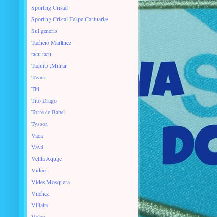
Sporting Cristal
Sporting Cristal Felipe Cantuarias
Sui generis
Tachero Martínez
tacu tacu
Taquito ;Militar
Távara
Titi
Tito Drago
Torre de Babel
Tysson
Vaca
Vavá
Velita Aquije
Videos
Vides Mosquera
Vilchez
Villalta
Voley