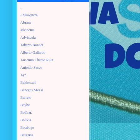
.
<Mosquera
Abram
advincula
Advíncula
Alberto Bonnet
Alberto Gallardo
Anselmo Chemo Ruiz
Antonio Sacco
Ayr
Baldessari
Banegas Messi
Barreto
Beybe
Bolívar.
Bolivia
Botafogo
Bulgaria