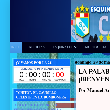
INICIO
NOTICIAS
ESQUINA CELESTE
MULTIMEDIA
domingo, 29 de ma
¡Y VAMOS POR LA 21!
LA PALA
¡BIENVEN
Por Manuel 
"CHITO", EL CAUDILLO
CELESTE EN LA BOMBONERA
‘CHITO’ DE LA TORRE, EL
VERDADERO PATRÓN EN LA