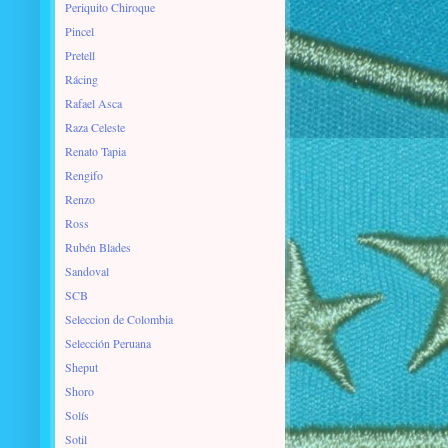
Periquito Chiroque
Pincel
Pretell
Rácing
Rafael Asca
Raza Celeste
Renato Tapia
Rengifo
Renzo
Ross
Rubén Blades
Sandoval
SCB
Seleccion de Colombia
Selección Peruana
Sheput
Shoro
Solís
Sotil