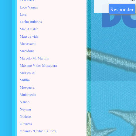
Loco Vargas
Responder
Lora
Lucho Rubiños
Mac Allister
Maestra vida
Manassero
Maradona
Marcelo M. Martins
Máximo Vides Mosquera
México 70
Mifflin
Mosquera
Multimedia
Nando
Neymar
Noticias
Olivares
Orlando "Chito" La Torre