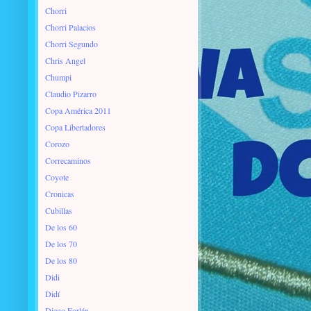
Chorri
Chorri Palacios
Chorri Segundo
Chris Angel
Chumpi
Claudio Pizarro
Copa América 2011
Copa Libertadores
Corozo
Correcaminos
Coyote
Cronicas
Cubillas
De los 60
De los 70
De los 80
Didi
Didí
Diego Forlán