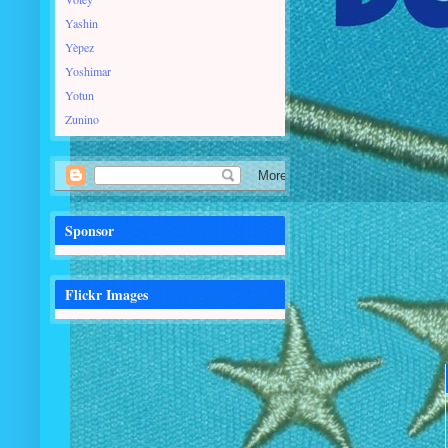
Yashin
Yèpez
Yoshimar
Yotun
Zunino
Sponsor
Flickr Images