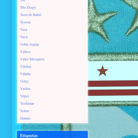
Tito Drago
Torre de Babel
Tysson
Vaca
Vavá
Velita Aquije
Videos
Vides Mosquera
Vilchez
Villalta
Voley
Yashin
Yèpez
Yoshimar
Yotun
Zunino
Etiquetas