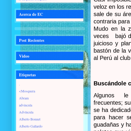
veloz en los r
sale de su áre
Acerca de EC
contraria para
Mudo en la z
veces bajó de
Post Recientes
juicioso y pla
bastón de la v
Video
al Perú al clu
Etiquetas
Buscándole c
.
<Mosquera
Algunos le c
Abram
frecuentes; su
advincula
se ha dedicado
Advíncula
para hacer se
Alberto Bonnet
guadañas y ha
Alberto Gallardo