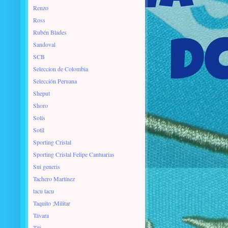
Renzo
Ross
Rubén Blades
Sandoval
SCB
Seleccion de Colombia
Selección Peruana
Sheput
Shoro
Solís
Sotil
Sporting Cristal
Sporting Cristal Felipe Cantuarias
Sui generis
Tachero Martínez
tacu tacu
Taquito ;Militar
Távara
Titi