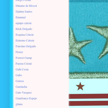
Dínamo de Moscú
Djalma Santos
Emanuel
equipo celeste
Erick Delgado
Esquina Celeste
Extremo Celeste
Faustino Delgado
Florez
Forrest Gump
Fuerza Cristal
Gabi Costa
Gabo
Gareca
Garrincha
Gato Vasquez
Gianfranco Espejo
gitana