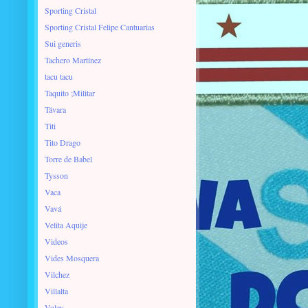
Sporting Cristal
Sporting Cristal Felipe Cantuarias
Sui generis
Tachero Martínez
tacu tacu
Taquito ;Militar
Távara
Titi
Tito Drago
Torre de Babel
Tysson
Vaca
Vavá
Velita Aquije
Videos
Vides Mosquera
Vilchez
Villalta
Voley