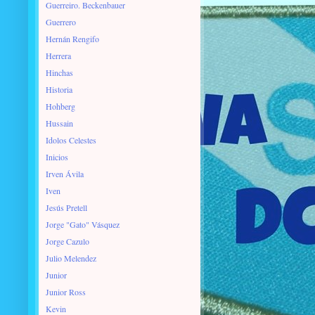
Guerreiro. Beckenbauer
Guerrero
Hernán Rengifo
Herrera
Hinchas
Historia
Hohberg
Hussain
Idolos Celestes
Inicios
Irven Ávila
Iven
Jesús Pretell
Jorge "Gato" Vásquez
Jorge Cazulo
Julio Melendez
Junior
Junior Ross
Kevin