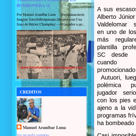
BOMBONERA (I)
A sus escaso
Por Manuel Araníbar Luna @esquinaceleste
Alberto Júnio
Imagen: fotosfutbolperuano.blospot.com Una
Valdelomar se
frase de Héctor Chumpitaz: —El jugador a qu...
en uno de los
más regula
plantilla prof
SC desde 
cuand
promocion
Autuori, lu
polémica p
CREDITOS
jugador seri
con los pies e
ajeno a la vi
programas frí
ha bombeado s
Manuel Araníbar Luna
Casi imposible
Ver mi perfil completo