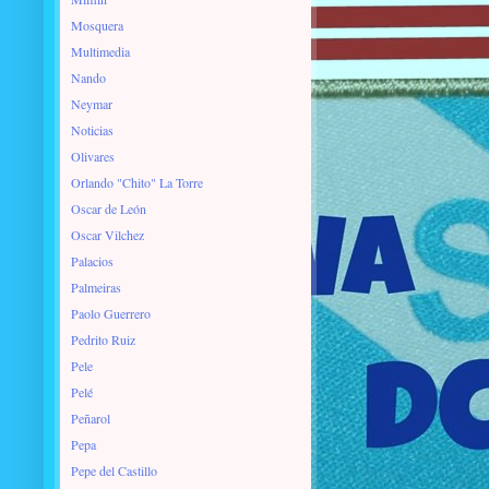
Mosquera
Multimedia
Nando
Neymar
Noticias
Olivares
Orlando "Chito" La Torre
Oscar de León
Oscar Vilchez
Palacios
Palmeiras
Paolo Guerrero
Pedrito Ruiz
Pele
Pelé
Peñarol
Pepa
Pepe del Castillo