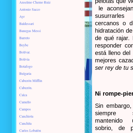
pelotas que v
Anselmo Chemo Ruiz
le aconsejan
Antonio Sacco
susurrarles 
Ayr
cercanos o d
Baldessari
hidratación de
Banegas Messi
de qué rajar.
Barreto
responder con
Beybe
Bolívar.
está lleno del
Bolivia
mejores cazad
Botafogo
ser rey de tu 
Bulgaria
Cabezón Mifflin
Cabezón.
Ni rompe-pie
Calca
Camello
Sin embargo,
Campos
siempre
Canchiota
mantenido 
Canchita
sobrio, de pe
Carlos Lobatòn