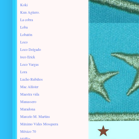
Koki
Kun Agüero.
La cobra
Loba
Lobatón
Loco
Loco Delgado
loco Erick
Loco Vargas
Lora
Lucho Rubiños
Mac Allister
Maestra vida
Manassero
Maradona
Marcelo M. Martins
Máximo Vides Mosquera
México 70
Mifflin