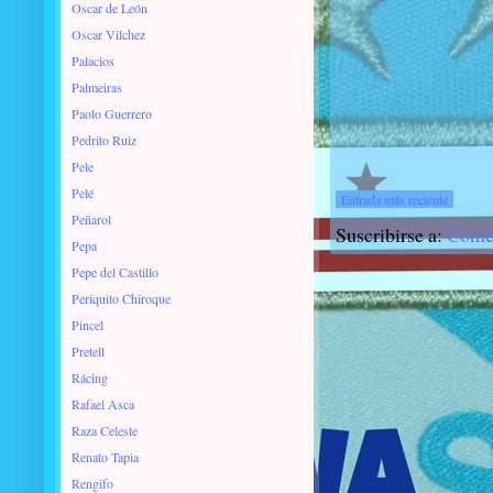
Oscar de León
Oscar Vilchez
Palacios
Palmeiras
Paolo Guerrero
Pedrito Ruiz
Pele
Pelé
Entrada más reciente
Peñarol
Suscribirse a:
Comen
Pepa
Pepe del Castillo
Periquito Chiroque
Pincel
Pretell
Rácing
Rafael Asca
Raza Celeste
Renato Tapia
Rengifo