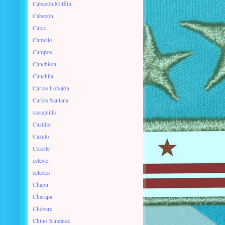
Cabezón Mifflin
Cabezón.
Calca
Camello
Campos
Canchiota
Canchita
Carlos Lobatòn
Carlos Santana
casaquilla
Castillo
Cazulo
Celeste
celeste.
celestes
Chapu
Charapa
Chévere
Chino Ximénez