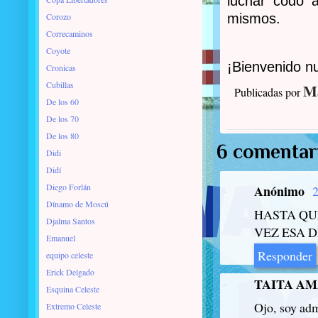
luchar codo 
Corozo
mismos.
Correcaminos
Coyote
¡Bienvenido nu
Cronicas
Cubillas
Ma
Publicadas por
De los 60
De los 70
De los 80
6 comentar
Didi
Didí
Diego Forlán
Anónimo
2
Dínamo de Moscú
HASTA QU
Djalma Santos
VEZ ESA 
Emanuel
Responder
equipo celeste
Erick Delgado
TAITA A
Esquina Celeste
Ojo, soy adm
Extremo Celeste