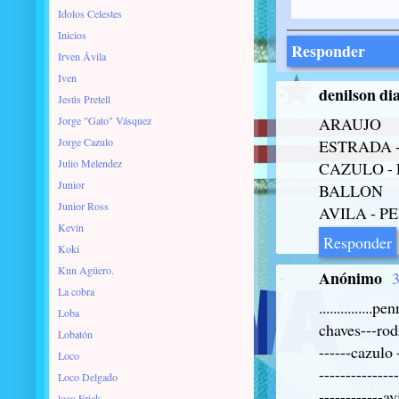
Idolos Celestes
Inicios
Responder
Irven Ávila
Iven
denilson di
Jesús Pretell
Jorge "Gato" Vásquez
ARAUJO
Jorge Cazulo
ESTRADA -
Julio Melendez
CAZULO -
Junior
BALLON
Junior Ross
AVILA - P
Kevin
Responder
Koki
Kun Agüero.
Anónimo
3
La cobra
...............penn
Loba
chaves---rod
Lobatón
------cazulo 
Loco
--------------
Loco Delgado
------------av
loco Erick