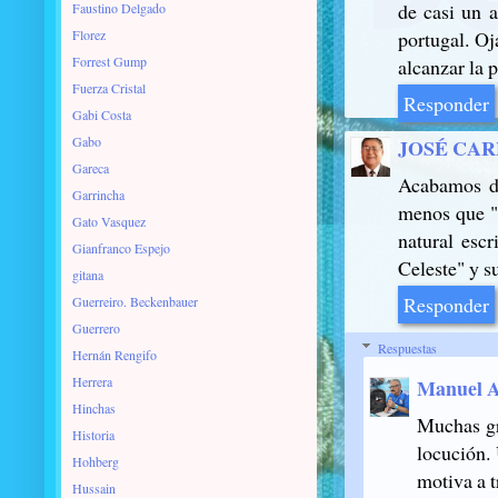
de casi un a
Faustino Delgado
Florez
portugal. O
Forrest Gump
alcanzar la 
Fuerza Cristal
Responder
Gabi Costa
Gabo
JOSÉ CAR
Gareca
Acabamos de
Garrincha
menos que "
Gato Vasquez
natural esc
Gianfranco Espejo
Celeste" y s
gitana
Responder
Guerreiro. Beckenbauer
Guerrero
Respuestas
Hernán Rengifo
Herrera
Manuel A
Hinchas
Muchas gr
Historia
locución.
Hohberg
motiva a t
Hussain