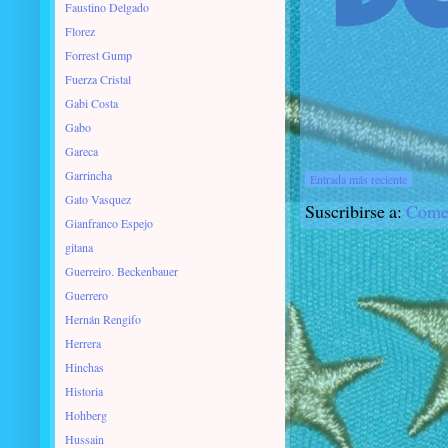
Faustino Delgado
Florez
Forrest Gump
Fuerza Cristal
Gabi Costa
Gabo
Gareca
Garrincha
Entrada más reciente
Gato Vasquez
Suscribirse a:
Comen
Gianfranco Espejo
gitana
Guerreiro. Beckenbauer
Guerrero
Hernán Rengifo
Herrera
Hinchas
Historia
Hohberg
Hussain