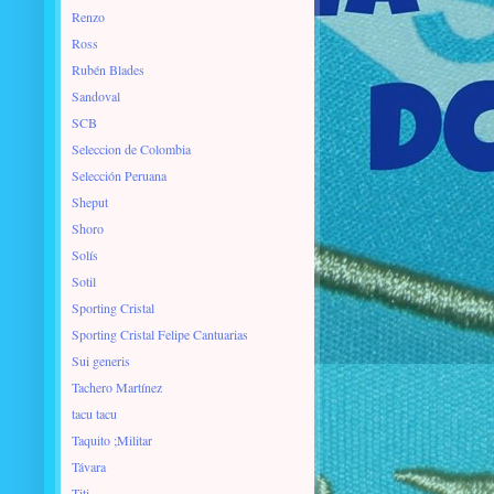
Renzo
Ross
Rubén Blades
Sandoval
SCB
Seleccion de Colombia
Selección Peruana
Sheput
Shoro
Solís
Sotil
Sporting Cristal
Sporting Cristal Felipe Cantuarias
Sui generis
Tachero Martínez
tacu tacu
Taquito ;Militar
Távara
Titi