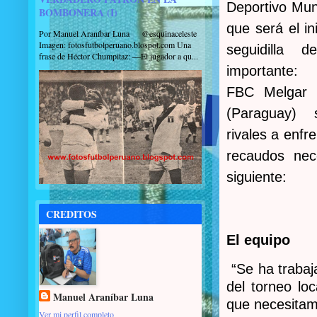
Deportivo Muni
BOMBONERA (I)
que será el in
Por Manuel Araníbar Luna @esquinaceleste
Imagen: fotosfutbolperuano.blospot.com Una
seguidilla d
frase de Héctor Chumpitaz: —El jugador a qu...
importante: 
FBC Melgar 
(Paraguay) 
rivales a enfr
recaudos nec
siguiente:
CREDITOS
El equipo
“Se ha trabaj
del torneo lo
Manuel Araníbar Luna
que necesitam
Ver mi perfil completo