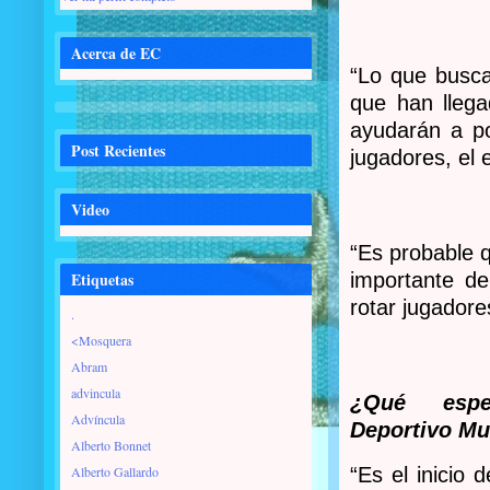
Acerca de EC
“Lo que busca
que han llega
ayudarán a po
Post Recientes
jugadores, el 
Video
“Es probable 
Etiquetas
importante de
rotar jugadore
.
<Mosquera
Abram
advincula
¿Qué espe
Advíncula
Deportivo Mu
Alberto Bonnet
Alberto Gallardo
“Es el inicio d