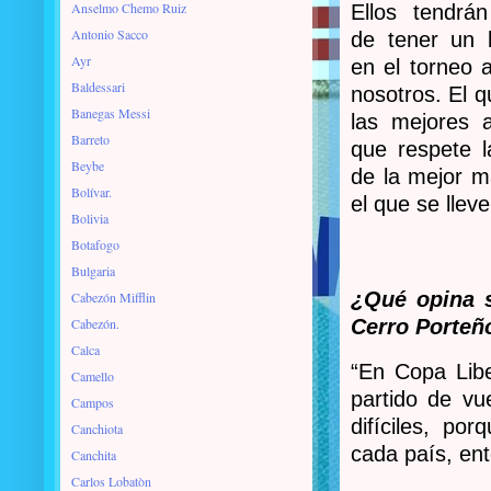
Anselmo Chemo Ruiz
Ellos tendrán
Antonio Sacco
de tener un b
Ayr
en el torneo a
Baldessari
nosotros. El 
Banegas Messi
las mejores 
Barreto
que respete l
Beybe
de la mejor m
Bolívar.
el que se lleve 
Bolivia
Botafogo
Bulgaria
¿Qué opina s
Cabezón Mifflin
Cabezón.
Cerro Porteñ
Calca
“En Copa Lib
Camello
partido de vu
Campos
difíciles, p
Canchiota
cada país, en
Canchita
Carlos Lobatòn