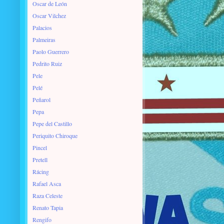
Oscar de León
Oscar Vilchez
Palacios
Palmeiras
Paolo Guerrero
Pedrito Ruiz
Pele
Pelé
Peñarol
Pepa
Pepe del Castillo
Periquito Chiroque
Pincel
Pretell
Rácing
Rafael Asca
Raza Celeste
Renato Tapia
Rengifo