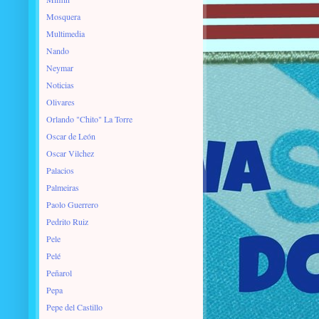
Mosquera
Multimedia
Nando
Neymar
Noticias
Olivares
Orlando "Chito" La Torre
Oscar de León
Oscar Vilchez
Palacios
Palmeiras
Paolo Guerrero
Pedrito Ruiz
Pele
Pelé
Peñarol
Pepa
Pepe del Castillo