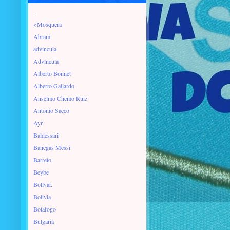
.
<Mosquera
Abram
advincula
Advíncula
Alberto Bonnet
Alberto Gallardo
Anselmo Chemo Ruiz
Antonio Sacco
Ayr
Baldessari
Banegas Messi
Barreto
Beybe
Bolívar.
Bolivia
Botafogo
Bulgaria