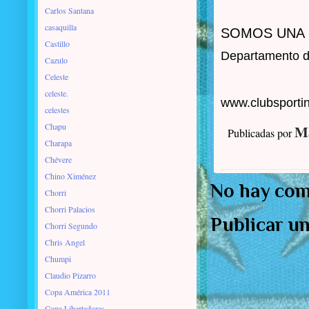
Carlos Santana
casaquilla
SOMOS UNA 
Castillo
Departamento 
Cazulo
Celeste
celeste.
www.clubsportin
celestes
Chapu
Ma
Publicadas por
Charapa
Chévere
Chino Ximénez
No hay com
Chorri
Chorri Palacios
Publicar u
Chorri Segundo
Chris Angel
Chumpi
Claudio Pizarro
Copa América 2011
Copa Libertadores