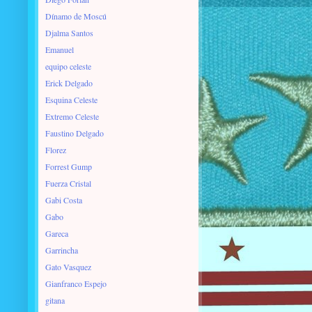
Dínamo de Moscú
Djalma Santos
Emanuel
equipo celeste
Erick Delgado
Esquina Celeste
Extremo Celeste
Faustino Delgado
Florez
Forrest Gump
Fuerza Cristal
Gabi Costa
Gabo
Gareca
Garrincha
Gato Vasquez
Gianfranco Espejo
gitana