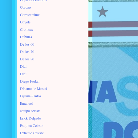
Corozo
Correcaminos
Coyote
Cronicas
Cubillas
De los 60
De los 70
De los 80
Didi
Didí
Diego Forlán
Dínamo de Moscú
Djalma Santos
Emanuel
equipo celeste
Erick Delgado
Esquina Celeste
Extremo Celeste