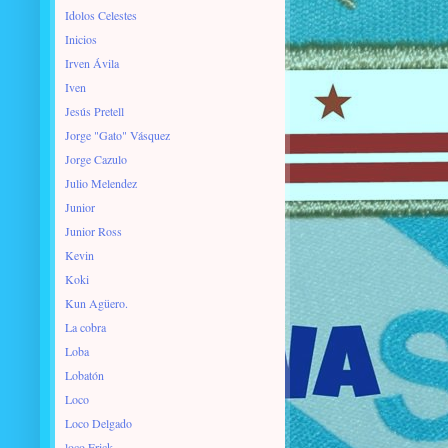
Idolos Celestes
Inicios
Irven Ávila
Iven
Jesús Pretell
Jorge "Gato" Vásquez
Jorge Cazulo
Julio Melendez
Junior
Junior Ross
Kevin
Koki
Kun Agüero.
La cobra
Loba
Lobatón
Loco
Loco Delgado
loco Erick