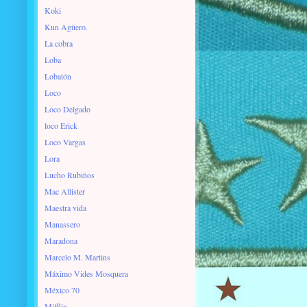
Koki
Kun Agüero.
La cobra
Loba
Lobatón
Loco
Loco Delgado
loco Erick
Loco Vargas
Lora
Lucho Rubiños
Mac Allister
Maestra vida
Manassero
Maradona
Marcelo M. Martins
Máximo Vides Mosquera
México 70
Mifflin