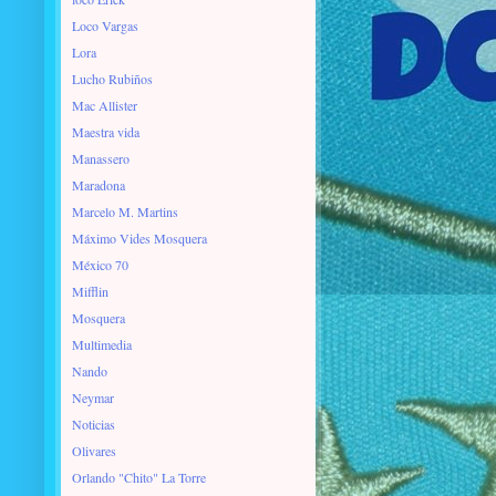
Loco Vargas
Lora
Lucho Rubiños
Mac Allister
Maestra vida
Manassero
Maradona
Marcelo M. Martins
Máximo Vides Mosquera
México 70
Mifflin
Mosquera
Multimedia
Nando
Neymar
Noticias
Olivares
Orlando "Chito" La Torre