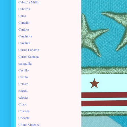
Cabezón Mifflin
Cabezón.
Calca
Camello
Campos
Canchiota
Canchita
Carlos Lobatòn
Carlos Santana
casaquilla
Castillo
Cazulo
Celeste
celeste.
celestes
Chapu
Charapa
Chévere
Chino Ximénez