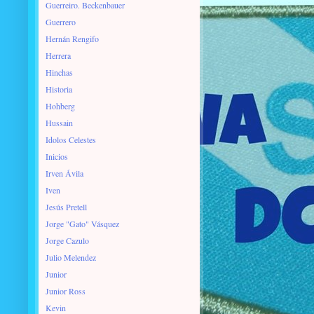
Guerreiro. Beckenbauer
Guerrero
Hernán Rengifo
Herrera
Hinchas
Historia
Hohberg
Hussain
Idolos Celestes
Inicios
Irven Ávila
Iven
Jesús Pretell
Jorge "Gato" Vásquez
Jorge Cazulo
Julio Melendez
Junior
Junior Ross
Kevin