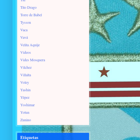
Tito Drago
Torre de Babel
Tysson
Vaca
Vavá
Velita Aquije
Videos
Vides Mosquera
Vilchez
Villalta
Voley
Yashin
Yèpez
Yoshimar
Yotun
Zunino
Etiquetas