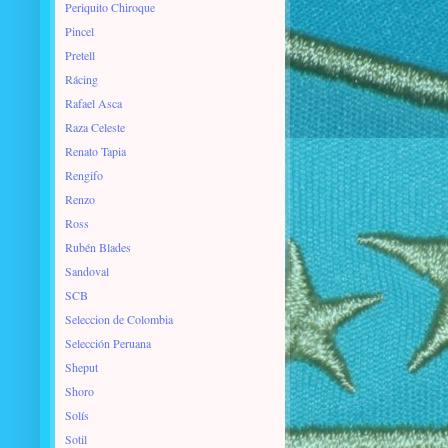
Periquito Chiroque
Pincel
Pretell
Rácing
Rafael Asca
Raza Celeste
Renato Tapia
Rengifo
Renzo
Ross
Rubén Blades
Sandoval
SCB
Seleccion de Colombia
Selección Peruana
Sheput
Shoro
Solís
Sotil