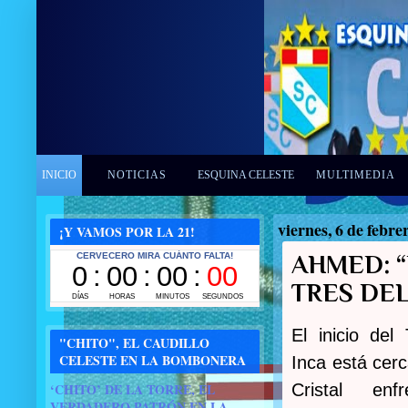
INICIO
NOTICIAS
ESQUINA CELESTE
MULTIMEDIA
viernes, 6 de febre
¡Y VAMOS POR LA 21!
AHMED: 
TRES DE
El inicio del
"CHITO", EL CAUDILLO
CELESTE EN LA BOMBONERA
Inca está cerc
‘CHITO’ DE LA TORRE, EL
Cristal enf
VERDADERO PATRÓN EN LA