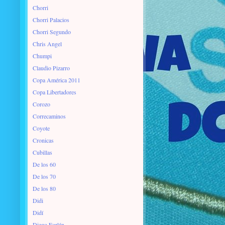
Chorri
Chorri Palacios
Chorri Segundo
Chris Angel
Chumpi
Claudio Pizarro
Copa América 2011
Copa Libertadores
Corozo
Correcaminos
Coyote
Cronicas
Cubillas
De los 60
De los 70
De los 80
Didi
Didí
Diego Forlán