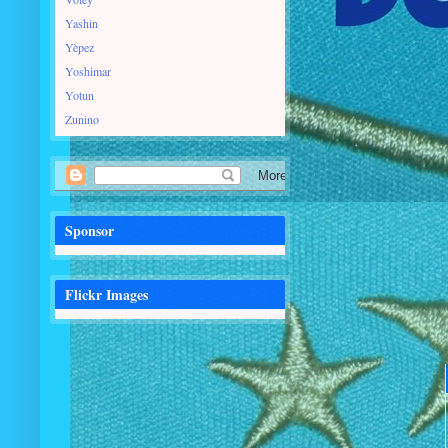
Yashin
Yèpez
Yoshimar
Yotun
Zunino
Sponsor
Flickr Images