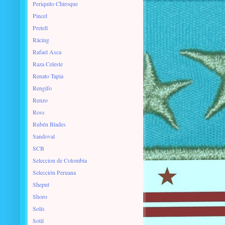
Periquito Chiroque
Pincel
Pretell
Rácing
Rafael Asca
Raza Celeste
Renato Tapia
Rengifo
Renzo
Ross
Rubén Blades
Sandoval
SCB
Seleccion de Colombia
Selección Peruana
Sheput
Shoro
Solís
Sotil