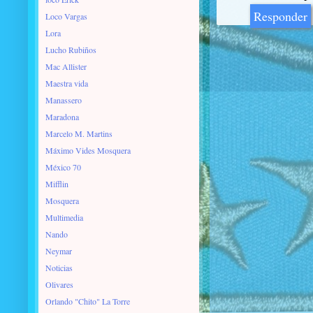
Responder
Loco Vargas
Lora
Lucho Rubiños
Mac Allister
Maestra vida
Manassero
Maradona
Marcelo M. Martins
Máximo Vides Mosquera
México 70
Mifflin
Mosquera
Multimedia
Nando
Neymar
Noticias
Olivares
Orlando "Chito" La Torre