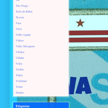
Tito Drago
Torre de Babel
Tysson
Vaca
Vavá
Velita Aquije
Videos
Vides Mosquera
Vilchez
Villalta
Voley
Yashin
Yèpez
Yoshimar
Yotun
Zunino
Etiquetas