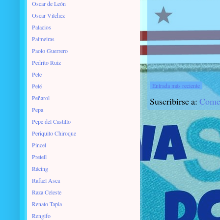
Oscar de León
Oscar Vilchez
Palacios
Palmeiras
Paolo Guerrero
Pedrito Ruiz
Pele
Entrada más reciente
Pelé
Peñarol
Suscribirse a:
Comen
Pepa
Pepe del Castillo
Periquito Chiroque
Pincel
Pretell
Rácing
Rafael Asca
Raza Celeste
Renato Tapia
Rengifo