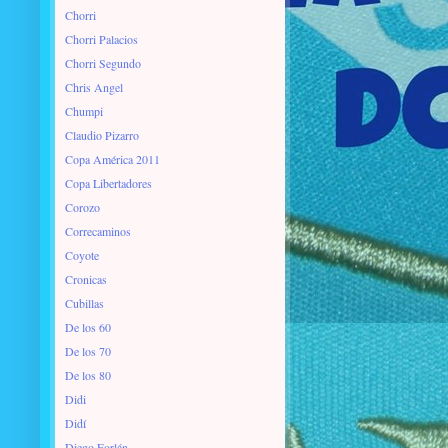
Chorri
Chorri Palacios
Chorri Segundo
Chris Angel
Chumpi
Claudio Pizarro
Copa América 2011
Copa Libertadores
Corozo
Correcaminos
Coyote
Cronicas
Cubillas
De los 60
De los 70
De los 80
Didi
Didí
Diego Forlán