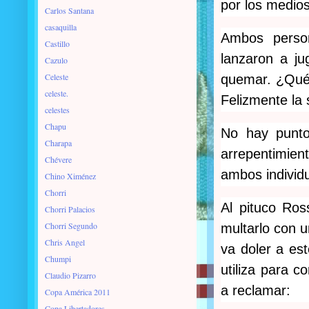
por los medios
Carlos Santana
casaquilla
Ambos person
Castillo
lanzaron a ju
Cazulo
Celeste
quemar. ¿Qué 
celeste.
Felizmente la 
celestes
Chapu
No hay punto 
Charapa
arrepentimien
Chévere
ambos individ
Chino Ximénez
Chorri
Al pituco Ros
Chorri Palacios
Chorri Segundo
multarlo con 
Chris Angel
va doler a est
Chumpi
utiliza para 
Claudio Pizarro
a reclamar:
Copa América 2011
Copa Libertadores