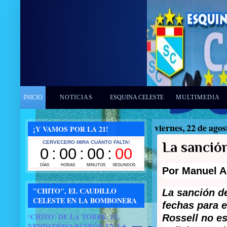
INICIO
NOTICIAS
ESQUINA CELESTE
MULTIMEDIA
viernes, 22 de agos
¡Y VAMOS POR LA 21!
La sanción
Por Manuel A
"CHITO", EL CAUDILLO
La sanción d
CELESTE EN LA BOMBONERA
fechas para e
‘CHITO’ DE LA TORRE, EL
Rossell no e
VERDADERO PATRÓN EN LA