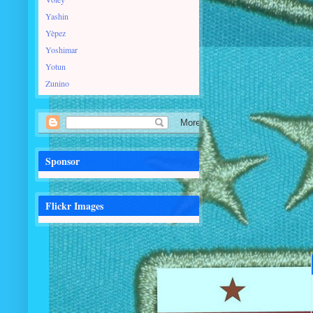
Yashin
Yèpez
Yoshimar
Yotun
Zunino
Sponsor
Flickr Images