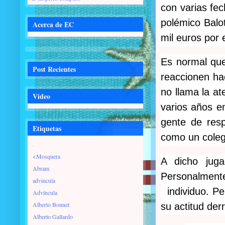
con varias fe
polémico Balot
Acerca de EC
mil euros por
Es normal que
Post Recientes
reaccionen hac
no llama la at
Video
varios años en
gente de resp
Etiquetas
como un coleg
.
<Mosquera
A dicho juga
Abram
Personalmente
advincula
individuo. Per
Advíncula
Alberto Bonnet
su actitud der
Alberto Gallardo