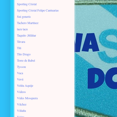
Sporting Cristal
Sporting Cristal Felipe Cantuarias
Sui generis
Tachero Martínez
tacu tacu
Taquito ;Militar
Távara
Titi
Tito Drago
Torre de Babel
Tysson
Vaca
Vavá
Velita Aquije
Videos
Vides Mosquera
Vilchez
Villalta
Voley