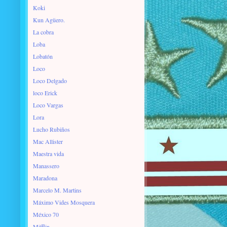
Koki
Kun Agüero.
La cobra
Loba
Lobatón
Loco
Loco Delgado
loco Erick
Loco Vargas
Lora
Lucho Rubiños
Mac Allister
Maestra vida
Manassero
Maradona
Marcelo M. Martins
Máximo Vides Mosquera
México 70
Mifflin