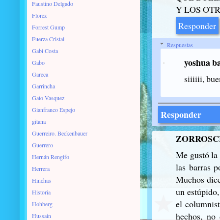
Faustino Delgado
Y LOS OT
Florez
Responder
Forrest Gump
Fuerza Cristal
Respuestas
Gabi Costa
yoshua b
Gabo
Gareca
siiiiii, bu
Garrincha
Gato Vasquez
Gianfranco Espejo
Responder
gitana
Guerreiro. Beckenbauer
ZORROSC
Guerrero
Me gustó la 
Hernán Rengifo
las barras 
Herrera
Muchos dice
Hinchas
un estúpido,
Historia
el columnist
Hohberg
hechos, no 
Hussain