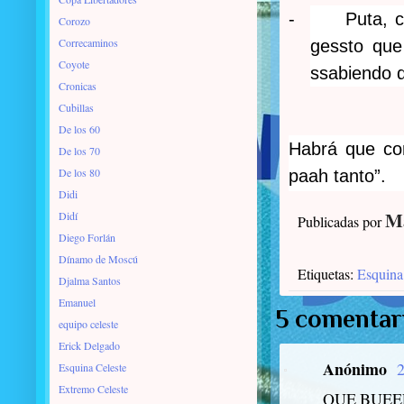
-
Puta, 
Corozo
Correcaminos
gessto que
Coyote
ssabiendo 
Cronicas
Cubillas
De los 60
Habrá que con
De los 70
De los 80
paah tanto”.
Didi
Ma
Didí
Publicadas por
Diego Forlán
Dínamo de Moscú
Etiquetas:
Esquina
Djalma Santos
Emanuel
5 comentar
equipo celeste
Erick Delgado
Anónimo
2
Esquina Celeste
Extremo Celeste
QUE BUEE