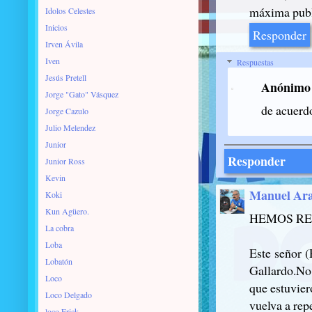
máxima publi
Idolos Celestes
Inicios
Responder
Irven Ávila
Iven
Respuestas
Jesús Pretell
Anónimo
Jorge "Gato" Vásquez
de acuerd
Jorge Cazulo
Julio Melendez
Junior
Responder
Junior Ross
Kevin
Manuel Ara
Koki
Kun Agüero.
HEMOS RE
La cobra
Loba
Este señor 
Lobatón
Gallardo.No 
Loco
que estuvier
Loco Delgado
vuelva a rep
loco Erick