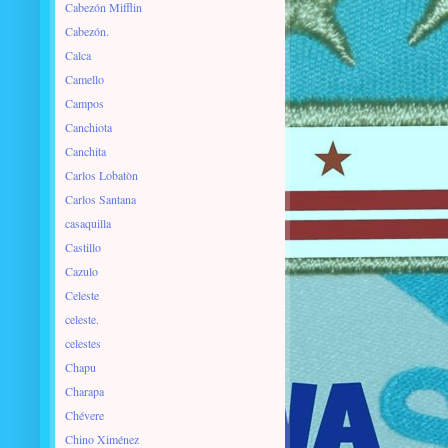
Cabezón Mifflin
Cabezón.
Calca
Camello
Campos
Canchiota
Canchita
Carlos Lobatòn
Carlos Santana
casaquilla
Castillo
Cazulo
Celeste
celeste.
celestes
Chapu
Charapa
Chévere
Chino Ximénez