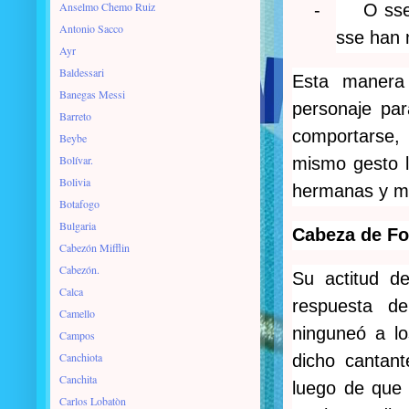
Anselmo Chemo Ruiz
-
O sse
Antonio Sacco
sse han 
Ayr
Baldessari
Esta manera 
Banegas Messi
personaje pa
Barreto
comportarse, 
Beybe
Bolívar.
mismo gesto l
Bolivia
hermanas y m
Botafogo
Bulgaria
Cabeza de F
Cabezón Mifflin
Cabezón.
Su actitud d
Calca
respuesta d
Camello
ninguneó a l
Campos
Canchiota
dicho cantant
Canchita
luego de que 
Carlos Lobatòn