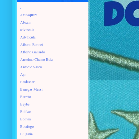
.
<Mosquera
Abram
advincula
Advíncula
Alberto Bonnet
Alberto Gallardo
Anselmo Chemo Ruiz
Antonio Sacco
Ayr
Baldessari
Banegas Messi
Barreto
Beybe
Bolívar.
Bolivia
Botafogo
Bulgaria