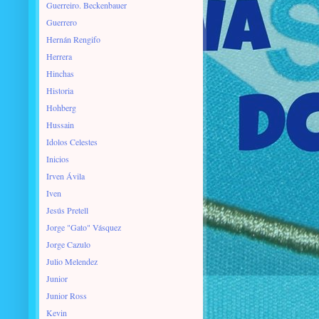
Guerreiro. Beckenbauer
Guerrero
Hernán Rengifo
Herrera
Hinchas
Historia
Hohberg
Hussain
Idolos Celestes
Inicios
Irven Ávila
Iven
Jesús Pretell
Jorge "Gato" Vásquez
Jorge Cazulo
Julio Melendez
Junior
Junior Ross
Kevin