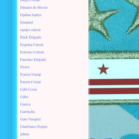
Dínamo de Moscú
Djalma Santos
Emanuel
equipo celeste
Erick Delgado
Esquina Celeste
Extremo Celeste
Faustino Delgado
Florez
Forrest Gump
Fuerza Cristal
Gabi Costa
Gabo
Gareca
Garrincha
Gato Vasquez
Gianfranco Espejo
gitana