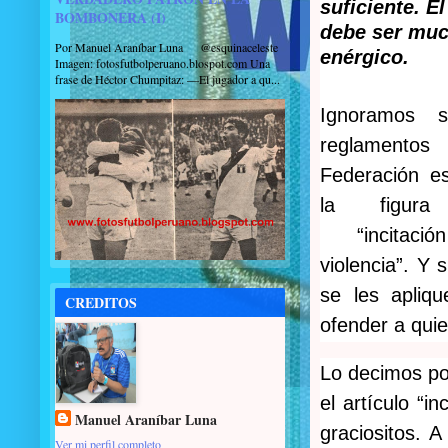
suficiente. El
BOMBONERA (I)
debe ser mu
Por Manuel Araníbar Luna @esquinaceleste
enérgico.
Imagen: fotosfutbolperuano.blospot.com Una
frase de Héctor Chumpitaz: —El jugador a qu...
Ignoramos 
reglament
Federación es
la figura
“incitaci
violencia”. Y 
se les apliq
CREDITOS
ofender a quie
Lo decimos por
el artículo “i
Manuel Araníbar Luna
graciositos. 
Ver mi perfil completo