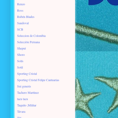
Renzo
Ross
Rubén Blades
Sandoval
SCB
Seleccion de Colombia
Selección Peruana
Sheput
Shoro
Solís
Sotil
Sporting Cristal
Sporting Cristal Felipe Cantuarias
Sui generis
Tachero Martínez
tacu tacu
Taquito ;Militar
Távara
Titi