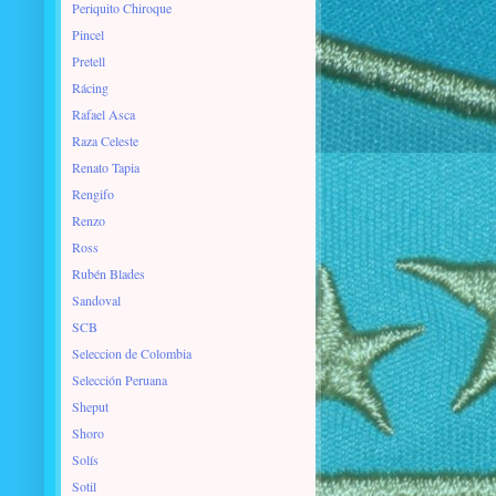
Periquito Chiroque
Pincel
Pretell
Rácing
Rafael Asca
Raza Celeste
Renato Tapia
Rengifo
Renzo
Ross
Rubén Blades
Sandoval
SCB
Seleccion de Colombia
Selección Peruana
Sheput
Shoro
Solís
Sotil