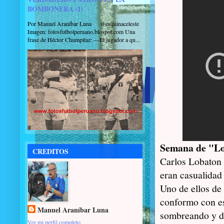
BOMBONERA (I)
Por Manuel Araníbar Luna @esquinaceleste
Imagen: fotosfutbolperuano.blospot.com Una
frase de Héctor Chumpitaz: —El jugador a qu...
Semana de "Lo
CREDITOS
Carlos Lobaton 
eran casualidad
Uno de ellos de 
conformo con es
Manuel Araníbar Luna
sombreando y de
Ver mi perfil completo