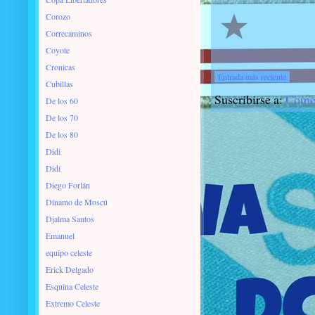
Corozo
Correcaminos
Coyote
Cronicas
Entrada más reciente
Cubillas
Suscribirse a:
Comen
De los 60
De los 70
De los 80
Didi
Didí
Diego Forlán
Dínamo de Moscú
Djalma Santos
Emanuel
equipo celeste
Erick Delgado
Esquina Celeste
Extremo Celeste