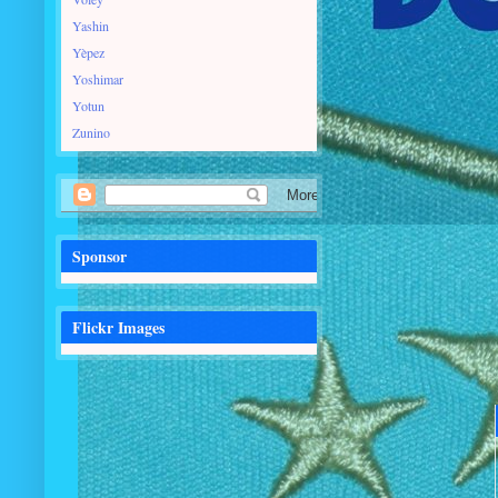
Yashin
Yèpez
Yoshimar
Yotun
Zunino
Sponsor
Flickr Images