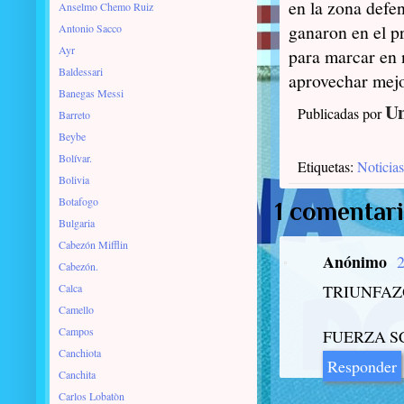
en la zona defe
Anselmo Chemo Ruiz
ganaron en el p
Antonio Sacco
Ayr
para marcar en 
Baldessari
aprovechar mejo
Banegas Messi
Un
Publicadas por
Barreto
Beybe
Bolívar.
Etiquetas:
Noticias
Bolivia
Botafogo
1 comentari
Bulgaria
Cabezón Mifflin
Anónimo
2
Cabezón.
Calca
TRIUNFAZ
Camello
Campos
FUERZA SC
Canchiota
Responder
Canchita
Carlos Lobatòn