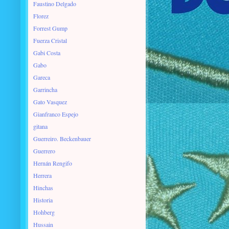
Faustino Delgado
Florez
Forrest Gump
Fuerza Cristal
Gabi Costa
Gabo
Gareca
Garrincha
Gato Vasquez
Gianfranco Espejo
gitana
Guerreiro. Beckenbauer
Guerrero
Hernán Rengifo
Herrera
Hinchas
Historia
Hohberg
Hussain