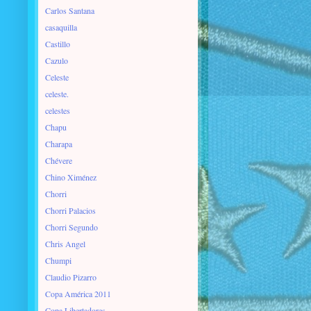
Carlos Santana
casaquilla
Castillo
Cazulo
Celeste
celeste.
celestes
Chapu
Charapa
Chévere
Chino Ximénez
Chorri
Chorri Palacios
Chorri Segundo
Chris Angel
Chumpi
Claudio Pizarro
Copa América 2011
Copa Libertadores