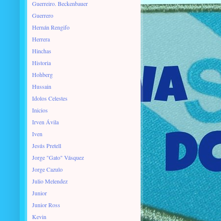
Guerreiro. Beckenbauer
Guerrero
Hernán Rengifo
Herrera
Hinchas
Historia
Hohberg
Hussain
Idolos Celestes
Inicios
Irven Ávila
Iven
Jesús Pretell
Jorge "Gato" Vásquez
Jorge Cazulo
Julio Melendez
Junior
Junior Ross
Kevin