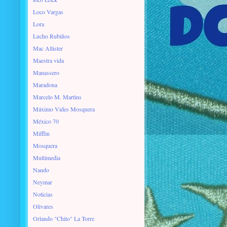
Loco Vargas
Lora
Lucho Rubiños
Mac Allister
Maestra vida
Manassero
Maradona
Marcelo M. Martins
Máximo Vides Mosquera
México 70
Mifflin
Mosquera
Multimedia
Nando
Neymar
Noticias
Olivares
Orlando "Chito" La Torre