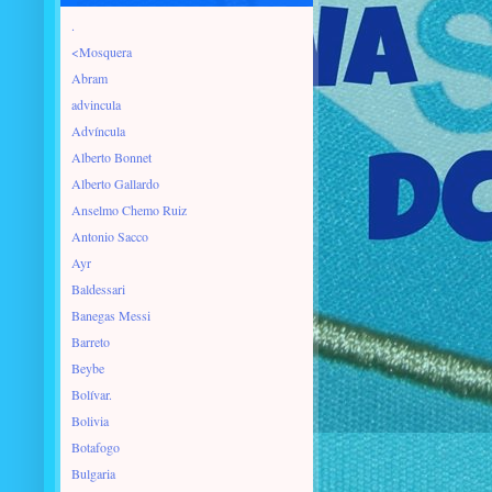
.
<Mosquera
Abram
advincula
Advíncula
Alberto Bonnet
Alberto Gallardo
Anselmo Chemo Ruiz
Antonio Sacco
Ayr
Baldessari
Banegas Messi
Barreto
Beybe
Bolívar.
Bolivia
Botafogo
Bulgaria