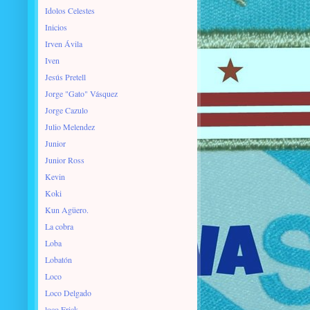
Idolos Celestes
Inicios
Irven Ávila
Iven
Jesús Pretell
Jorge "Gato" Vásquez
Jorge Cazulo
Julio Melendez
Junior
Junior Ross
Kevin
Koki
Kun Agüero.
La cobra
Loba
Lobatón
Loco
Loco Delgado
loco Erick