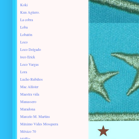
Koki
Kun Agüero.
La cobra
Loba
Lobatón
Loco
Loco Delgado
loco Erick
Loco Vargas
Lora
Lucho Rubiños
Mac Allister
Maestra vida
Manassero
Maradona
Marcelo M. Martins
Máximo Vides Mosquera
México 70
Mifflin