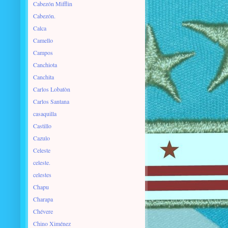
Cabezón Mifflin
Cabezón.
Calca
Camello
Campos
Canchiota
Canchita
Carlos Lobatòn
Carlos Santana
casaquilla
Castillo
Cazulo
Celeste
celeste.
celestes
Chapu
Charapa
Chévere
Chino Ximénez