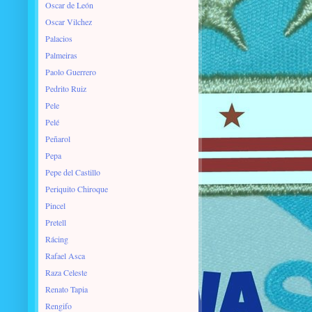
Oscar de León
Oscar Vilchez
Palacios
Palmeiras
Paolo Guerrero
Pedrito Ruiz
Pele
Pelé
Peñarol
Pepa
Pepe del Castillo
Periquito Chiroque
Pincel
Pretell
Rácing
Rafael Asca
Raza Celeste
Renato Tapia
Rengifo