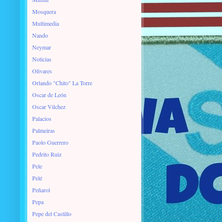
Mosquera
Multimedia
Nando
Neymar
Noticias
Olivares
Orlando "Chito" La Torre
Oscar de León
Oscar Vilchez
Palacios
Palmeiras
Paolo Guerrero
Pedrito Ruiz
Pele
Pelé
Peñarol
Pepa
Pepe del Castillo