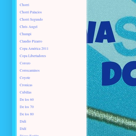
Chorri
Chorri Palacios
Chorri Segundo
Chris Angel
Chumpi
Claudio Pizarro
Copa América 2011
Copa Libertadores
Corozo
Correcaminos
Coyote
Cronicas
Cubillas
De los 60
De los 70
De los 80
Didi
Didí
Diego Forlán