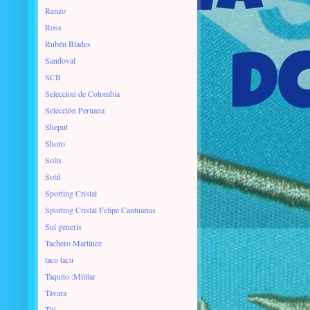
Renzo
Ross
Rubén Blades
Sandoval
SCB
Seleccion de Colombia
Selección Peruana
Sheput
Shoro
Solís
Sotil
Sporting Cristal
Sporting Cristal Felipe Cantuarias
Sui generis
Tachero Martínez
tacu tacu
Taquito ;Militar
Távara
Titi