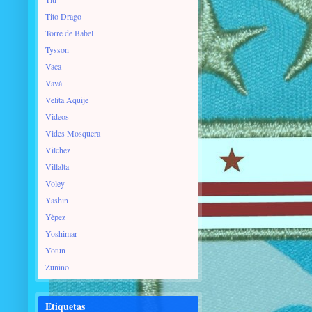
Tito Drago
Torre de Babel
Tysson
Vaca
Vavá
Velita Aquije
Videos
Vides Mosquera
Vilchez
Villalta
Voley
Yashin
Yèpez
Yoshimar
Yotun
Zunino
Etiquetas