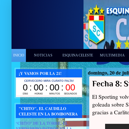
INICIO
NOTICIAS
ESQUINA CELESTE
MULTIMEDIA
domingo, 20 de jul
¡Y VAMOS POR LA 21!
Fecha 8: S
El Sporting volv
goleada sobre S
"CHITO", EL CAUDILLO
gracias a Carlit
CELESTE EN LA BOMBONERA
‘CHITO’ DE LA TORRE, EL
VERDADERO PATRÓN EN LA