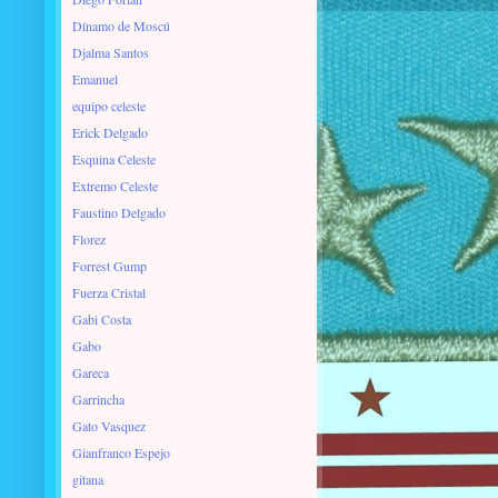
Dínamo de Moscú
Djalma Santos
Emanuel
equipo celeste
Erick Delgado
Esquina Celeste
Extremo Celeste
Faustino Delgado
Florez
Forrest Gump
Fuerza Cristal
Gabi Costa
Gabo
Gareca
Garrincha
Gato Vasquez
Gianfranco Espejo
gitana