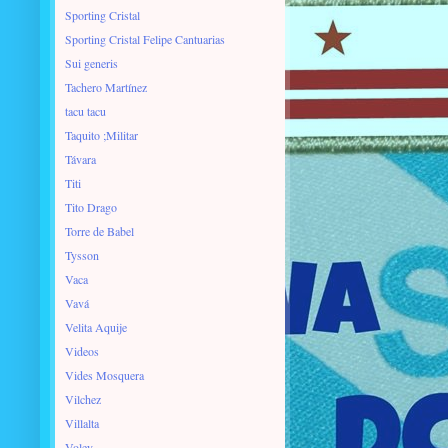
Sporting Cristal
Sporting Cristal Felipe Cantuarias
Sui generis
Tachero Martínez
tacu tacu
Taquito ;Militar
Távara
Titi
Tito Drago
Torre de Babel
Tysson
Vaca
Vavá
Velita Aquije
Videos
Vides Mosquera
Vilchez
Villalta
Voley