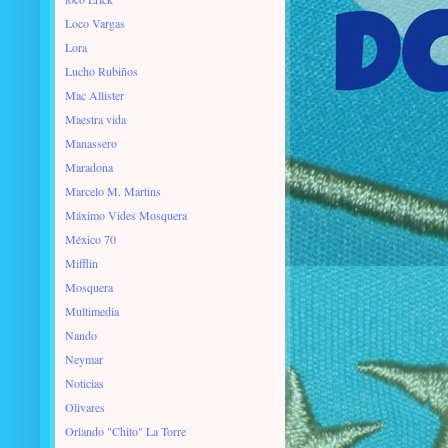
Loco Vargas
Lora
Lucho Rubiños
Mac Allister
Maestra vida
Manassero
Maradona
Marcelo M. Martins
Máximo Vides Mosquera
México 70
Mifflin
Mosquera
Multimedia
Nando
Neymar
Noticias
Olivares
Orlando "Chito" La Torre