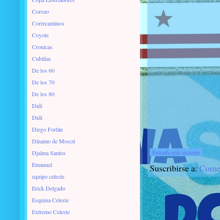
Corozo
Correcaminos
Coyote
Cronicas
Cubillas
De los 60
De los 70
De los 80
Didi
Didí
Diego Forlán
Dínamo de Moscú
Entrada más reciente
Djalma Santos
Emanuel
Suscribirse a:
Comen
equipo celeste
Erick Delgado
Esquina Celeste
Extremo Celeste