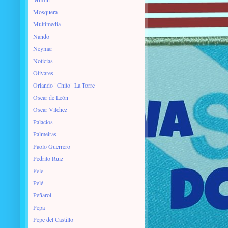
Mosquera
Multimedia
Nando
Neymar
Noticias
Olivares
Orlando "Chito" La Torre
Oscar de León
Oscar Vilchez
Palacios
Palmeiras
Paolo Guerrero
Pedrito Ruiz
Pele
Pelé
Peñarol
Pepa
Pepe del Castillo