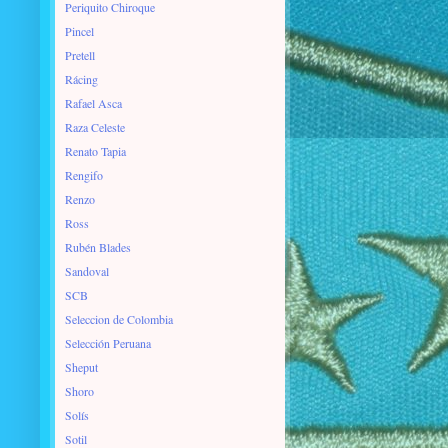
Periquito Chiroque
Pincel
Pretell
Rácing
Rafael Asca
Raza Celeste
Renato Tapia
Rengifo
Renzo
Ross
Rubén Blades
Sandoval
SCB
Seleccion de Colombia
Selección Peruana
Sheput
Shoro
Solís
Sotil