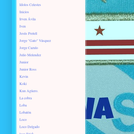
Idolos Celestes
Inicios
Irven Ávila
Iven
Jesús Pretell
Jorge "Gato" Vásquez
Jorge Cazulo
Julio Melendez
Junior
Junior Ross
Kevin
Koki
Kun Agüero.
La cobra
Loba
Lobatón
Loco
Loco Delgado
loco Erick