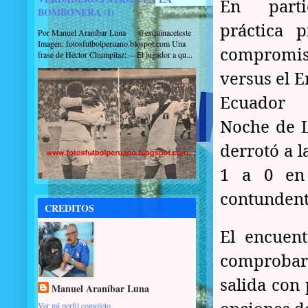
En part
BOMBONERA (I)
práctica p
Por Manuel Araníbar Luna @esquinaceleste
Imagen: fotosfutbolperuano.blospot.com Una
compromis
frase de Héctor Chumpitaz: —El jugador a qu...
versus el 
Ecuador
Noche de La
derrotó a 
1 a 0 en 
contundent
CREDITOS
El encuent
comprobar
salida con 
Manuel Araníbar Luna
Ver mi perfil completo