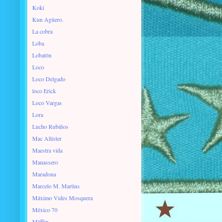
Koki
Kun Agüero.
La cobra
Loba
Lobatón
Loco
Loco Delgado
loco Erick
Loco Vargas
Lora
Lucho Rubiños
Mac Allister
Maestra vida
Manassero
Maradona
Marcelo M. Martins
Máximo Vides Mosquera
México 70
Mifflin