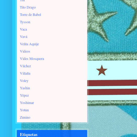
Tito Drago
Torre de Babel
Tysson
Vaca
Vavá
Velita Aquije
Videos
Vides Mosquera
Vilchez
Villalta
Voley
Yashin
Yèpez
Yoshimar
Yotun
Zunino
Etiquetas