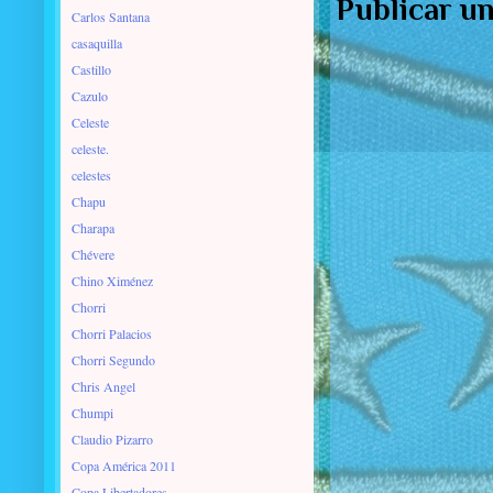
Publicar u
Carlos Santana
casaquilla
Castillo
Cazulo
Celeste
celeste.
celestes
Chapu
Charapa
Chévere
Chino Ximénez
Chorri
Chorri Palacios
Chorri Segundo
Chris Angel
Chumpi
Claudio Pizarro
Copa América 2011
Copa Libertadores