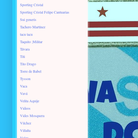
Sporting Cristal
Sporting Cristal Felipe Cantuarias
Sui generis
Tachero Martínez
tacu tacu
Taquito ;Militar
Távara
Titi
Tito Drago
Torre de Babel
Tysson
Vaca
Vavá
Velita Aquije
Videos
Vides Mosquera
Vilchez
Villalta
Voley