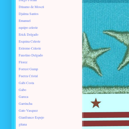
Dínamo de Moscú
Djalma Santos
Emanuel
equipo celeste
Erick Delgado
Esquina Celeste
Extremo Celeste
Faustino Delgado
Florez
Forrest Gump
Fuerza Cristal
Gabi Costa
Gabo
Gareca
Garrincha
Gato Vasquez
Gianfranco Espejo
gitana