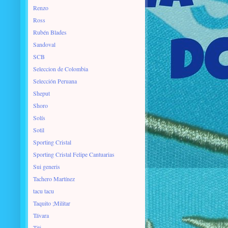
Renzo
Ross
Rubén Blades
Sandoval
SCB
Seleccion de Colombia
Selección Peruana
Sheput
Shoro
Solís
Sotil
Sporting Cristal
Sporting Cristal Felipe Cantuarias
Sui generis
Tachero Martínez
tacu tacu
Taquito ;Militar
Távara
Titi