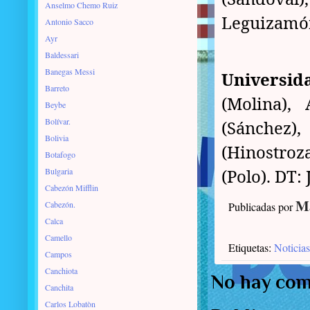
Anselmo Chemo Ruiz
Leguizamón
Antonio Sacco
Ayr
Baldessari
Banegas Messi
Universida
Barreto
(Molina), 
Beybe
Bolívar.
(Sánchez),
Bolivia
(Hinostroza
Botafogo
(Polo). DT: 
Bulgaria
Cabezón Mifflin
Ma
Cabezón.
Publicadas por
Calca
Camello
Etiquetas:
Noticias
Campos
Canchiota
No hay com
Canchita
Carlos Lobatòn