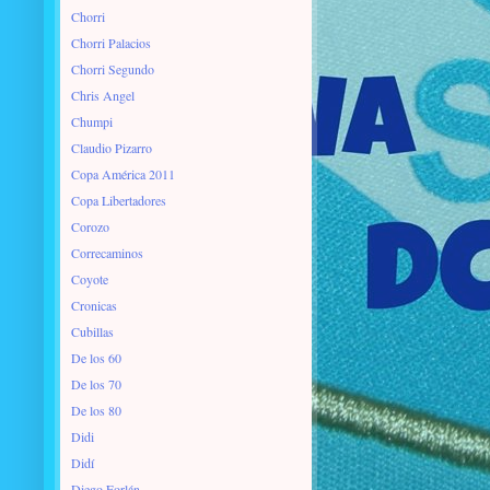
Chorri
Chorri Palacios
Chorri Segundo
Chris Angel
Chumpi
Claudio Pizarro
Copa América 2011
Copa Libertadores
Corozo
Correcaminos
Coyote
Cronicas
Cubillas
De los 60
De los 70
De los 80
Didi
Didí
Diego Forlán