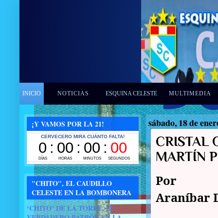
INICIO
NOTICIAS
ESQUINA CELESTE
MULTIMEDIA
sábado, 18 de ener
¡Y VAMOS POR LA 21!
CRISTAL 
MARTÍN PO
Por J
"CHITO", EL CAUDILLO
CELESTE EN LA BOMBONERA
Araníbar 
‘CHITO’ DE LA TORRE, EL
VERDADERO PATRÓN EN LA