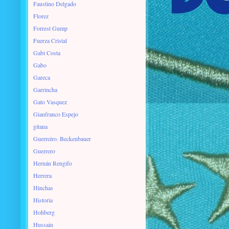
Faustino Delgado
Florez
Forrest Gump
Fuerza Cristal
Gabi Costa
Gabo
Gareca
Garrincha
Gato Vasquez
Gianfranco Espejo
gitana
Guerreiro. Beckenbauer
Guerrero
Hernán Rengifo
Herrera
Hinchas
Historia
Hohberg
Hussain