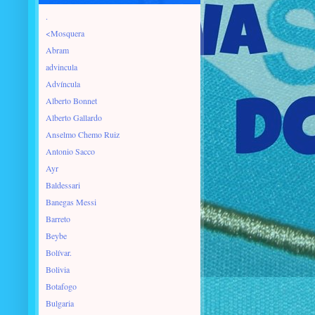
.
<Mosquera
Abram
advincula
Advíncula
Alberto Bonnet
Alberto Gallardo
Anselmo Chemo Ruiz
Antonio Sacco
Ayr
Baldessari
Banegas Messi
Barreto
Beybe
Bolívar.
Bolivia
Botafogo
Bulgaria