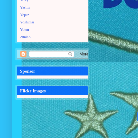
Yashin
Yèpez
Yoshimar
Yotun
Zunino
Sponsor
Flickr Images