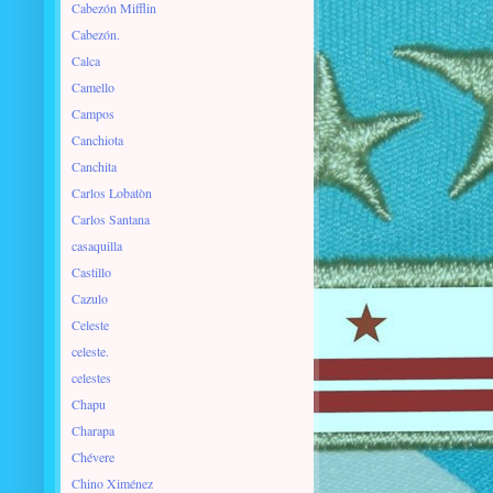
Cabezón Mifflin
Cabezón.
Calca
Camello
Campos
Canchiota
Canchita
Carlos Lobatòn
Carlos Santana
casaquilla
Castillo
Cazulo
Celeste
celeste.
celestes
Chapu
Charapa
Chévere
Chino Ximénez