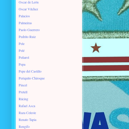
Oscar de León
Oscar Vilchez
Palacios
Palmeiras
Paolo Guerrero
Pedrito Ruiz
Pele
Pelé
Peñarol
Pepa
Pepe del Castillo
Periquito Chiroque
Pincel
Pretell
Rácing
Rafael Asca
Raza Celeste
Renato Tapia
Rengifo