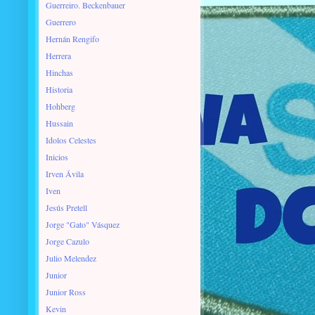
Guerreiro. Beckenbauer
Guerrero
Hernán Rengifo
Herrera
Hinchas
Historia
Hohberg
Hussain
Idolos Celestes
Inicios
Irven Ávila
Iven
Jesús Pretell
Jorge "Gato" Vásquez
Jorge Cazulo
Julio Melendez
Junior
Junior Ross
Kevin