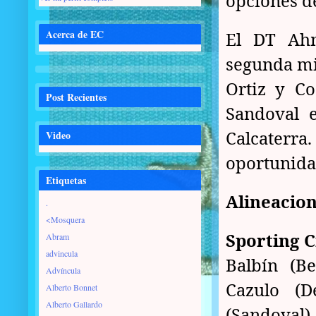
opciones d
Acerca de EC
El DT Ahm
segunda mit
Ortiz y Co
Post Recientes
Sandoval e
Calcaterra
Video
oportunida
Etiquetas
Alineacion
.
<Mosquera
Sporting Cr
Abram
advincula
Balbín (Be
Advíncula
Cazulo (D
Alberto Bonnet
Alberto Gallardo
(Sandoval