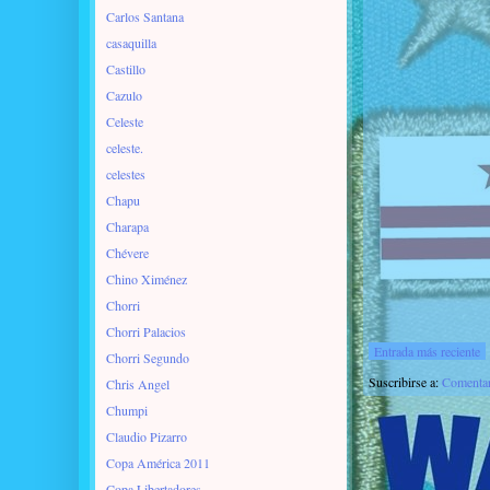
Carlos Santana
casaquilla
Castillo
Cazulo
Celeste
celeste.
celestes
Chapu
Charapa
Chévere
Chino Ximénez
Chorri
Chorri Palacios
Entrada más reciente
Chorri Segundo
Suscribirse a:
Comentar
Chris Angel
Chumpi
Claudio Pizarro
Copa América 2011
Copa Libertadores