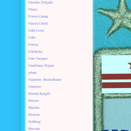
Faustino Delgado
Florez
Forrest Gump
Fuerza Cristal
Gabi Costa
Gabo
Gareca
Garrincha
Gato Vasquez
Gianfranco Espejo
gitana
Guerreiro. Beckenbauer
Guerrero
Hernán Rengifo
Herrera
Hinchas
Historia
Hohberg
Hussain