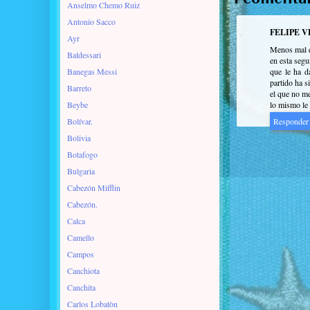
Anselmo Chemo Ruiz
Antonio Sacco
FELIPE 
Ayr
Menos mal q
Baldessari
en esta segu
Banegas Messi
que le ha d
partido ha s
Barreto
el que no me
Beybe
lo mismo le p
Bolívar.
Responder
Bolivia
Botafogo
Bulgaria
Cabezón Mifflin
Cabezón.
Calca
Camello
Campos
Canchiota
Canchita
Carlos Lobatòn