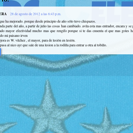
VERA
28 de agosto de 2012 a las 6:43 p.m.
ue ha mejorado. porque desde principio de año sólo tuvo chispazos.
nda parte del año, a partir de julio las cosas han cambiado. avila esta mas entrador, encara y se 
ado mayor efectividad mucho mas que rengifo porque si te das cuuenta el que mas goles h
ido mi paisano irven
jora es W. vilchez , el mayor, para de lesión en lesión.
asa al nico ayr que sale de una lesion a la rodilla para entrar a otra al tobillo.