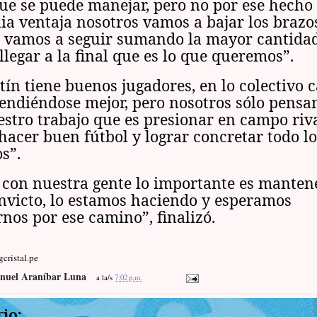
ue se puede manejar, pero no por ese hecho
a ventaja nosotros vamos a bajar los brazos
o vamos a seguir sumando la mayor cantida
llegar a la final que es lo que queremos”.
ín tiene buenos jugadores, en lo colectivo 
tendiéndose mejor, pero nosotros sólo pens
stro trabajo que es presionar en campo riva
 hacer buen fútbol y lograr concretar todo l
s”.
 con nuestra gente lo importante es manten
nvicto, lo estamos haciendo y esperamos
os por ese camino”, finalizó.
cristal.pe
nuel Araníbar Luna
a la/s
7:02 p.m.
io: