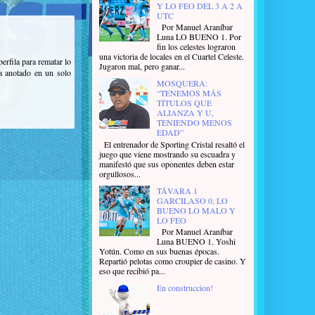
Y LO FEO DEL 3 A 2 A
UTC
Por Manuel Araníbar
Luna LO BUENO 1. Por
fin los celestes lograron
una victoria de locales en el Cuartel Celeste.
perfila para rematar lo
Jugaron mal, pero ganar...
a anotado en un solo
MOSQUERA:
“TENEMOS MÁS
TÍTULOS QUE
ALIANZA Y U,
TENIENDO MENOS
EDAD”
El entrenador de Sporting Cristal resaltó el
juego que viene mostrando su escuadra y
manifestó que sus oponentes deben estar
orgullosos...
TÁVARA 1
GARCILASO 0, LO
BUENO LO MALO Y
LO FEO
Por Manuel Araníbar
Luna BUENO 1. Yoshi
Yotún. Como en sus buenas épocas.
Repartió pelotas como croupier de casino. Y
eso que recibió pa...
En construccion!