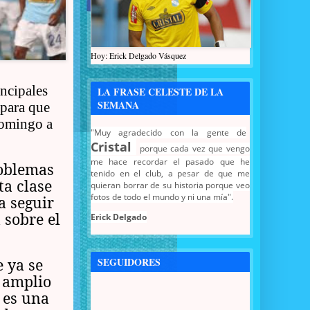
Hoy: Erick Delgado Vásquez
incipales
LA FRASE CELESTE DE LA
SEMANA
 para que
domingo a
"Muy agradecido con la gente de
Cristal
porque cada vez que vengo
me hace recordar el pasado que he
roblemas
tenido en el club, a pesar de que me
ta clase
quieran borrar de su historia porque veo
fotos de todo el mundo y ni una mía".
a seguir
 sobre el
Erick Delgado
SEGUIDORES
e ya se
n amplio
 es una