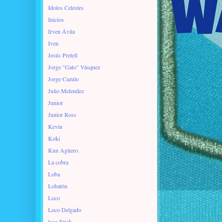
Idolos Celestes
Inicios
Irven Ávila
Iven
Jesús Pretell
Jorge "Gato" Vásquez
Jorge Cazulo
Julio Melendez
Junior
Junior Ross
Kevin
Koki
Kun Agüero.
La cobra
Loba
Lobatón
Loco
Loco Delgado
loco Erick