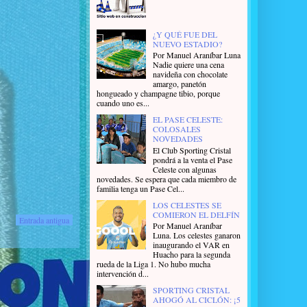
¿Y QUÉ FUE DEL
NUEVO ESTADIO?
Por Manuel Araníbar Luna
Nadie quiere una cena
navideña con chocolate
amargo, panetón
hongueado y champagne tibio, porque
cuando uno es...
EL PASE CELESTE:
COLOSALES
NOVEDADES
El Club Sporting Cristal
pondrá a la venta el Pase
Celeste con algunas
novedades. Se espera que cada miembro de
familia tenga un Pase Cel...
LOS CELESTES SE
COMIERON EL DELFÍN
Entrada antigua
Por Manuel Araníbar
Luna. Los celestes ganaron
inaugurando el VAR en
Huacho para la segunda
rueda de la Liga 1. No hubo mucha
intervención d...
SPORTING CRISTAL
AHOGÓ AL CICLÓN: ¡5