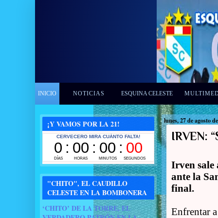
INICIO
NOTICIAS
ESQUINA CELESTE
MULTIME
lunes, 27 de agosto d
¡Y VAMOS POR LA 21!
IRVEN: 
Irven sale
ante la S
"CHITO", EL CAUDILLO
final.
CELESTE EN LA BOMBONERA
‘CHITO’ DE LA TORRE, EL
Enfrentar a
VERDADERO PATRÓN EN LA