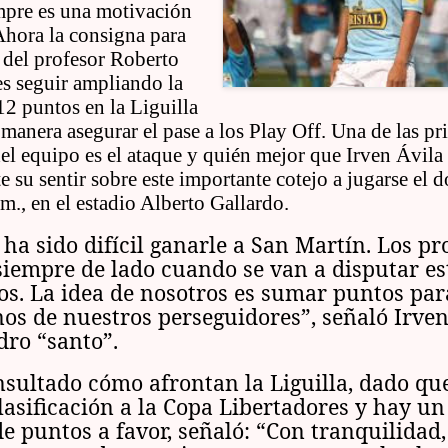
mpre es una motivación
Ahora la consigna para
 del profesor Roberto
s seguir ampliando la
12 puntos en la Liguilla
 manera asegurar el pase a los Play Off. Una de las pr
del equipo es el ataque y quién mejor que Irven Ávila
 su sentir sobre este importante cotejo a jugarse el 
.m., en el estadio Alberto Gallardo.
ha sido difícil ganarle a San Martín. Los p
siempre de lado cuando se van a disputar es
os. La idea de nosotros es sumar puntos par
os de nuestros perseguidores”, señaló Irven
dro “santo”.
nsultado cómo afrontan la Liguilla, dado qu
clasificación a la Copa Libertadores y hay u
e puntos a favor, señaló: “Con tranquilidad,