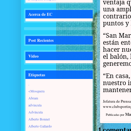
ventaja q
una ampli
Acerca de EC
contrari
puntos y 
“San Mart
Post Recientes
están en
hacer nue
el balón,
Video
generemo
“En casa,
Etiquetas
nuestro i
.
mantenern
<Mosquera
Abram
Jefatura de Prensa
advincula
www.clubsporting
Advíncula
Ma
Publicadas por
Alberto Bonnet
Alberto Gallardo
1 comentar