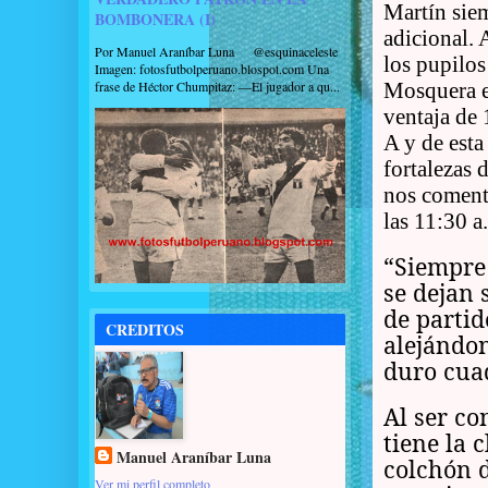
Martín sie
BOMBONERA (I)
adicional. 
Por Manuel Araníbar Luna @esquinaceleste
los pupilos
Imagen: fotosfutbolperuano.blospot.com Una
frase de Héctor Chumpitaz: —El jugador a qu...
Mosquera e
ventaja de 
A y de esta
fortalezas 
nos comente
las 11:30 a
“Siempre 
se dejan 
de partid
CREDITOS
alejándon
duro cua
Al ser co
tiene la 
Manuel Araníbar Luna
colchón d
Ver mi perfil completo