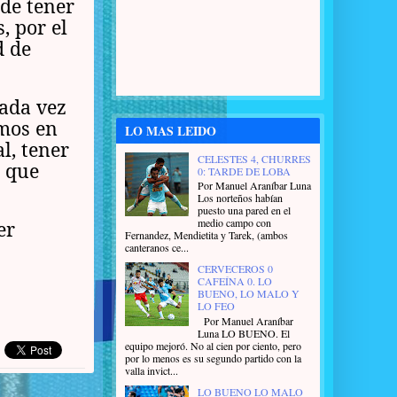
 de tener
, por el
d de
cada vez
amos en
LO MAS LEIDO
l, tener
CELESTES 4, CHURRES
o que
0: TARDE DE LOBA
Por Manuel Araníbar Luna
Los norteños habían
puesto una pared en el
medio campo con
er
Fernandez, Mendietita y Tarek, (ambos
canteranos ce...
CERVECEROS 0
CAFEÍNA 0. LO
BUENO, LO MALO Y
LO FEO
Por Manuel Araníbar
Luna LO BUENO. El
equipo mejoró. No al cien por ciento, pero
por lo menos es su segundo partido con la
valla invict...
LO BUENO LO MALO