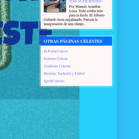
SON SUFICIENTES!
Por Manuel Araníbar
Luna. Todo estaba listo
para la fiesta. El Alberto
Gallardo lucía engalanado. Parecía la
inauguración de una olimpi...
OTRAS PÁGINAS CELESTES
El Portal Celeste
Extremo Celeste
Graderías Celestes
Historia, Tradición y Fútbol
tigreSCelestes