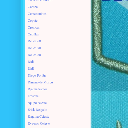
Corozo
Correcaminos
Coyote
Cronicas
Cubillas
De los 60
De los 70
De los 80
Didi
Didí
Diego Forlán
Dínamo de Moscú
Djalma Santos
Emanuel
equipo celeste
Erick Delgado
Esquina Celeste
Extremo Celeste