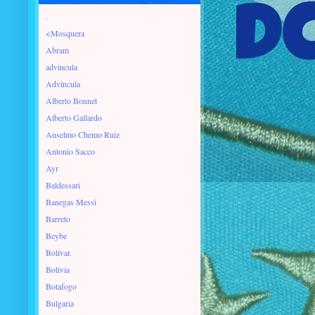
.
<Mosquera
Abram
advincula
Advíncula
Alberto Bonnet
Alberto Gallardo
Anselmo Chemo Ruiz
Antonio Sacco
Ayr
Baldessari
Banegas Messi
Barreto
Beybe
Bolívar.
Bolivia
Botafogo
Bulgaria