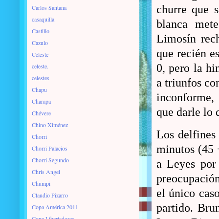
churre que 
Carlos Santana
casaquilla
blanca mete
Castillo
Limosín rech
Cazulo
que recién es
Celeste
0, pero la h
celeste.
celestes
a triunfos co
Chapu
inconforme, 
Charapa
que darle lo 
Chévere
Chino Ximénez
Los delfines
Chorri
minutos (45 
Chorri Palacios
Chorri Segundo
a Leyes por 
Chris Angel
preocupación
Chumpi
el único caso
Claudio Pizarro
partido. Brun
Copa América 2011
Copa Libertadores