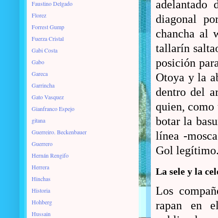
adelantado 
Faustino Delgado
Florez
diagonal po
Forrest Gump
chancha al w
Fuerza Cristal
tallarín sal
Gabi Costa
posición par
Gabo
Gareca
Otoya y la a
Garrincha
dentro del 
Gato Vasquez
quien, como 
Gianfranco Espejo
botar la bas
gitana
Guerreiro. Beckenbauer
línea -mosca 
Guerrero
Gol legítimo.
Hernán Rengifo
Herrera
La sele y la cele
Hinchas
Los compañe
Historia
Hohberg
rapan en el
Hussain