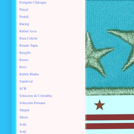
Periquito Chiroque
Pincel
Pretell
Rácing
Rafael Asca
Raza Celeste
Renato Tapia
Rengifo
Renzo
Ross
Rubén Blades
Sandoval
SCB
Seleccion de Colombia
Selección Peruana
Sheput
Shoro
Solís
Sotil