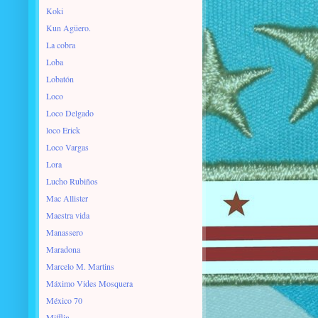
Koki
Kun Agüero.
La cobra
Loba
Lobatón
Loco
Loco Delgado
loco Erick
Loco Vargas
Lora
Lucho Rubiños
Mac Allister
Maestra vida
Manassero
Maradona
Marcelo M. Martins
Máximo Vides Mosquera
México 70
Mifflin