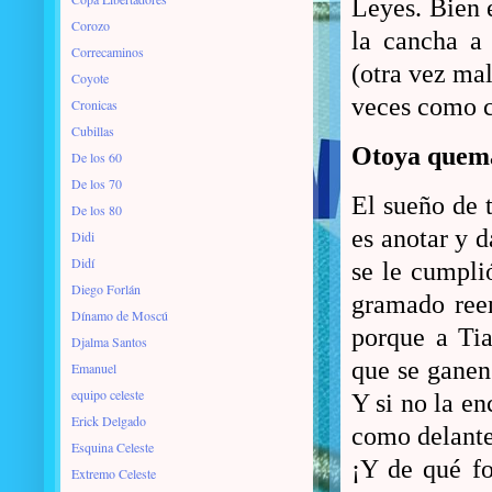
Leyes. Bien 
Corozo
la cancha a
Correcaminos
(otra vez mal
Coyote
veces como c
Cronicas
Cubillas
Otoya quema
De los 60
De los 70
El sueño de 
De los 80
es anotar y d
Didi
Didí
se le cumpli
Diego Forlán
gramado ree
Dínamo de Moscú
porque a Tia
Djalma Santos
que se ganen 
Emanuel
equipo celeste
Y si no la en
Erick Delgado
como delante
Esquina Celeste
¡Y de qué f
Extremo Celeste