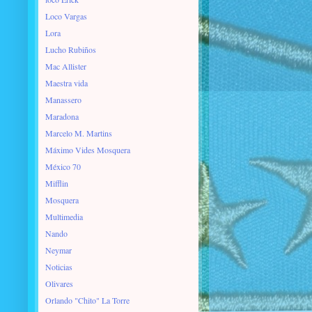
Loco Vargas
Lora
Lucho Rubiños
Mac Allister
Maestra vida
Manassero
Maradona
Marcelo M. Martins
Máximo Vides Mosquera
México 70
Mifflin
Mosquera
Multimedia
Nando
Neymar
Noticias
Olivares
Orlando "Chito" La Torre