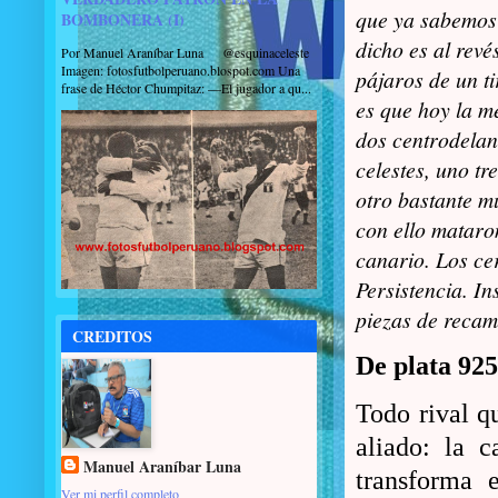
que ya sabemos
BOMBONERA (I)
dicho es al revé
Por Manuel Araníbar Luna @esquinaceleste
Imagen: fotosfutbolperuano.blospot.com Una
pájaros de un ti
frase de Héctor Chumpitaz: —El jugador a qu...
es que hoy la me
dos centrodelan
celestes, uno tre
otro bastante 
con ello mataro
canario. Los cer
Persistencia. I
piezas de recam
CREDITOS
De plata 9
Todo rival q
aliado: la 
Manuel Araníbar Luna
transforma 
Ver mi perfil completo