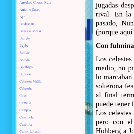
Anselmo Chemo Ruiz
jugadas desp
Antonio Sacco
rival. En la
Ayr
pasado, Nun
Baldessari
(porque aquí 
Banegas Messi
Barreto
Con fulmina
Beybe
Bolívar.
Los celestes
Bolivia
medio, no po
Botafogo
Bulgaria
lo marcaban 
Cabezón Mifflin
solterona fea
Cabezón.
al final ter
Calca
puede tener f
Camello
Campos
Los celestes 
Canchiota
pero con el
Canchita
Hohberg a Jo
Carlos Lobatòn