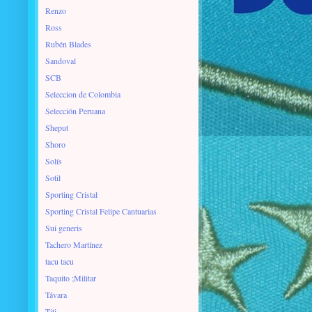
Renzo
Ross
Rubén Blades
Sandoval
SCB
Seleccion de Colombia
Selección Peruana
Sheput
Shoro
Solís
Sotil
Sporting Cristal
Sporting Cristal Felipe Cantuarias
Sui generis
Tachero Martínez
tacu tacu
Taquito ;Militar
Távara
Titi