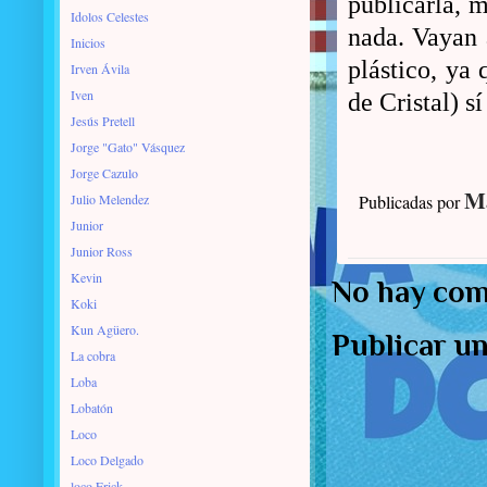
publicarla, 
Idolos Celestes
nada. Vayan 
Inicios
plástico, ya 
Irven Ávila
Iven
de Cristal) s
Jesús Pretell
Jorge "Gato" Vásquez
Jorge Cazulo
Ma
Julio Melendez
Publicadas por
Junior
Junior Ross
Kevin
No hay com
Koki
Kun Agüero.
Publicar u
La cobra
Loba
Lobatón
Loco
Loco Delgado
loco Erick