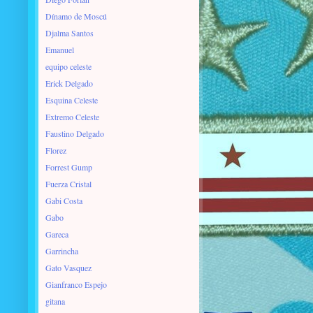
Dínamo de Moscú
Djalma Santos
Emanuel
equipo celeste
Erick Delgado
Esquina Celeste
Extremo Celeste
Faustino Delgado
Florez
Forrest Gump
Fuerza Cristal
Gabi Costa
Gabo
Gareca
Garrincha
Gato Vasquez
Gianfranco Espejo
gitana