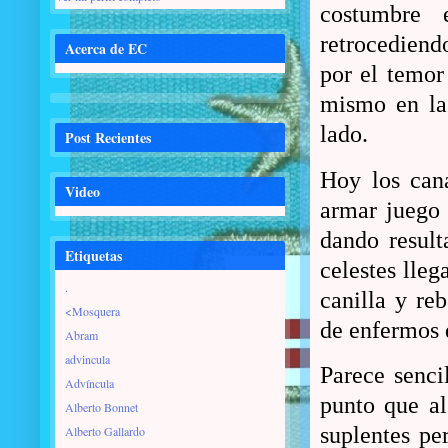
costumbre 
retrocediend
Acerca de EC
por el temor
mismo en la
lado.
Post Recientes
Hoy los cana
Video
armar juego 
dando result
Etiquetas
celestes lleg
.
canilla y re
<Mosquera
de enfermos 
Abram
advincula
Parece sencil
Advíncula
punto que al
Alberto Bonnet
suplentes per
Alberto Gallardo