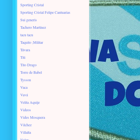
Sporting Cristal
Sporting Cristal Felipe Cantuarias
Sui generis
Tachero Martínez
tacu tacu
Taquito ;Militar
Távara
Titi
Tito Drago
Torre de Babel
Tysson
Vaca
Vavá
Velita Aquije
Videos
Vides Mosquera
Vilchez
Villalta
Voley