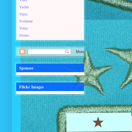
Yashin
Yèpez
Yoshimar
Yotun
Zunino
Sponsor
Flickr Images