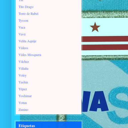
Tito Drago
Torre de Babel
Tysson
Vaca
Vavá
Velita Aquije
Videos
Vides Mosquera
Vilchez
Villalta
Voley
Yashin
Yèpez
Yoshimar
Yotun
Zunino
Etiquetas