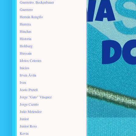
Guerreiro. Beckenbauer
Guerrero
Hernán Rengifo
Herrera
Hinchas
Historia
Hohberg
Hussain
Idolos Celestes
Inicios
Irven Ávila
Iven
Jesús Pretell
Jorge "Gato" Vásquez
Jorge Cazulo
Julio Melendez
Junior
Junior Ross
Kevin