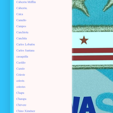
Cabezón Mifflin
Cabezón.
Calca
Camello
Campos
Canchiota
Canchita
Carlos Lobatòn
Carlos Santana
casaquilla
Castillo
Cazulo
Celeste
celeste.
celestes
Chapu
Charapa
Chévere
Chino Ximénez