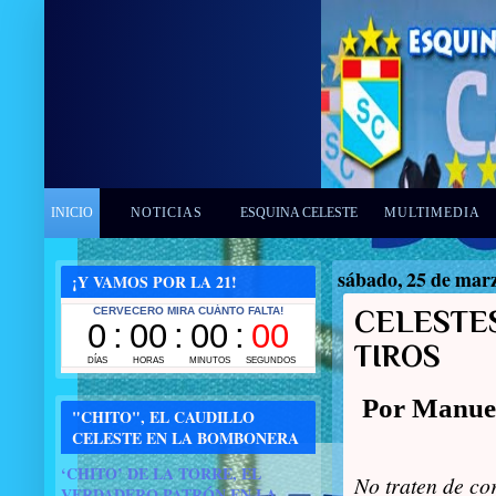
INICIO
NOTICIAS
ESQUINA CELESTE
MULTIMEDIA
sábado, 25 de mar
¡Y VAMOS POR LA 21!
CELESTE
TIROS
Por Manue
"CHITO", EL CAUDILLO
CELESTE EN LA BOMBONERA
‘CHITO’ DE LA TORRE, EL
No traten de co
VERDADERO PATRÓN EN LA