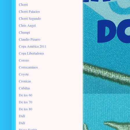
Chorri
Chorri Palacios
Chorri Segundo
Chris Angel
Chumpi
Claudio Pizarro
Copa América 2011
Copa Libertadores
Corozo
Correcaminos
Coyote
Cronicas
Cubillas
De los 60
De los 70
De los 80
Didi
Didí
Diego Forlán