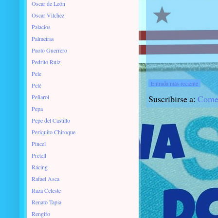
Oscar de León
Oscar Vilchez
Palacios
Palmeiras
Paolo Guerrero
Pedrito Ruiz
Pele
Entrada más reciente
Pelé
Peñarol
Suscribirse a:
Comen
Pepa
Pepe del Castillo
Periquito Chiroque
Pincel
Pretell
Rácing
Rafael Asca
Raza Celeste
Renato Tapia
Rengifo