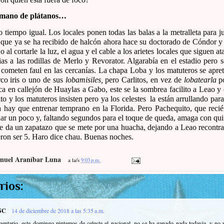
 mano de plátanos…
 tiempo igual. Los locales ponen todas las balas a la metralleta para j
 que ya se ha recibido de halcón ahora hace su doctorado de Cóndor y s
o al cortarle la luz, el agua y el cable a los arietes locales que siguen 
as a las rodillas de Merlo y Revorator. Algarabía en el estadio pero s
cometen faul en las cercanías. La chapa Loba y los matuteros se apre
rco iris o uno de sus
lobamisiles,
pero Carlitos, en vez de
lobatearla
po
oca en callejón de Huaylas a Gabo, este se la sombrea facilito a Leao y 
to y los matuteros insisten pero ya los celestes la están arrullando pa
hay que entrenar temprano en la Florida. Pero Pachequito, que recié
dar un poco y, faltando segundos para el toque de queda, amaga con qu
le da un zapatazo que se mete por una huacha, dejando a Leao recontra
ron ser 5. Haro dice chau. Buenas noches.
nuel Araníbar Luna
a la/s
9:03 p.m.
rios:
SC
14 de diciembre de 2018 a las 5:35 a.m.
omentario. este domingo pintemos de celeste el nacional, no se ha ganado nada todavia, y no