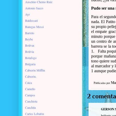
Anselmo Chemo Ruiz
Antonio Sacco
Pudo ser una
Ayr
Para el segundo
Baldessari
nada. El Patito
su propio pellej
Banegas Messi
el empate graci
Barreto
minuto porque 
Beybe
un centro de a
Bolívar.
barrera se la t
1.
Falta poqui
Bolivia
porque mañana 
Botafogo
tono quiere su
Bulgaria
al marcador y 
Cabezón Mifflin
1 aunque pudie
Cabezón.
Ma
Calca
Publicadas por
Camello
2 comenta
Campos
Canchiota
Canchita
GERSON 
Carlos Lobatòn
brillante c