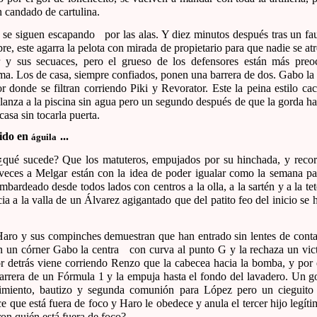
n candado de cartulina.
s se siguen escapando
por las alas. Y diez minutos después tras un fa
ibre, este agarra la pelota con mirada de propietario para que nadie se atr
y sus secuaces, pero el grueso de los defensores están más preo
ma. Los de casa, siempre confiados, ponen una barrera de dos. Gabo la
r donde se filtran corriendo Piki y Revorator. Este la peina estilo ca
lanza a la piscina sin agua pero un segundo después de que la gorda ha
casa sin tocarla puerta.
tido en
...
águila
¿qué sucede? Que los matuteros, empujados por su hinchada, y reco
eces a Melgar están con la idea de poder igualar como la semana pa
bardeado desde todos lados con centros a la olla, a la sartén y a la te
cia a la valla de un Álvarez agigantado que del patito feo del inicio se
Haro y sus compinches demuestran que han entrado sin lentes de contac
n un córner Gabo la centra
con curva al punto G y la rechaza un vict
or detrás viene corriendo Renzo que la cabecea hacia la bomba, y por 
arrera de un Fórmula 1 y la empuja hasta el fondo del lavadero. Un go
cimiento, bautizo y segunda comunión para López pero un cieguito 
ce que está fuera de foco y Haro le obedece y anula el tercer hijo legít
on quién está fuera de foco?