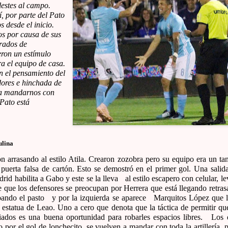
lestes al campo.
, por parte del Pato
 desde el inicio.
s por causa de sus
rados de
eron un estímulo
a el equipo de casa.
n el pensamiento del
ores e hinchada de
a mandarnos con
 Pato está
ulina
ron arrasando al estilo Atila. Crearon zozobra pero su equipo era un t
 puerta falsa de cartón. Esto se demostró en el primer gol. Una salid
id habilita a Gabo y este se la lleva
al estilo escapero con celular, l
 que los defensores se preocupan por Herrera que está llegando retra
ando el pasto
y por la izquierda se aparece
Marquitos López que l
 estatua de Leao. Uno a cero que denota que la táctica de permitir que
iados es una buena oportunidad para robarles espacios libres.
Los 
o por el gol de lonchecito, se vuelven a mandar con toda la artillería, 