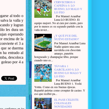
CERVECEROS 0
CAFEÍNA 0. LO
BUENO, LO MALO Y
LO FEO
ugarse al todo o
Por Manuel Araníbar
Luna LO BUENO. El
alva la valla y
equipo mejoró. No al cien por ciento, pero
atacando y logran
por lo menos es su segundo partido con la
ólo les dura un
valla invict...
tujan esperando
¿Y QUÉ FUE DEL
r encima de la
NUEVO ESTADIO?
Por Manuel Araníbar Luna
convierte el 3 a
Nadie quiere una cena
ra que se duerma
navideña con chocolate
n ha entrado al
amargo, panetón
hongueado y champagne tibio, porque
imba, descoloca
cuando uno es...
 goleao por 4 a
TÁVARA 1
GARCILASO 0, LO
BUENO LO MALO Y
LO FEO
Por Manuel Araníbar
Luna BUENO 1. Yoshi
Yotún. Como en sus buenas épocas.
Repartió pelotas como croupier de casino. Y
eso que recibió pa...
EL PASE CELESTE:
COLOSALES
NOVEDADES
 nos confiemos en los