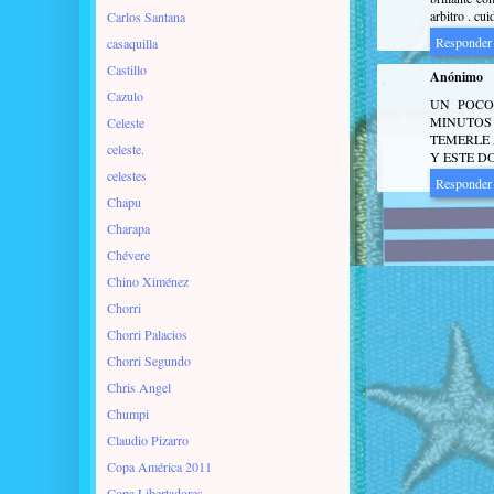
arbitro . cu
Carlos Santana
Responder
casaquilla
Castillo
Anónimo
Cazulo
UN POCO
MINUTOS 
Celeste
TEMERLE 
celeste.
Y ESTE 
celestes
Responder
Chapu
Charapa
Chévere
Chino Ximénez
Chorri
Chorri Palacios
Chorri Segundo
Chris Angel
Chumpi
Claudio Pizarro
Copa América 2011
Copa Libertadores