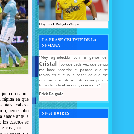
Hoy: Erick Delgado Vásquez
LA FRASE CELESTE DE LA
SEMANA
"Muy agradecido con la gente de
Cristal
porque cada vez que vengo
me hace recordar el pasado que he
tenido en el club, a pesar de que me
quieran borrar de su historia porque veo
fotos de todo el mundo y ni una mía".
anque con cañón
Erick Delgado
a rápida en que
evanta su cabeza
sado, pero Gabo
SEGUIDORES
a añade ante la
 los caseros se
de casa, con la
pero cerrando la