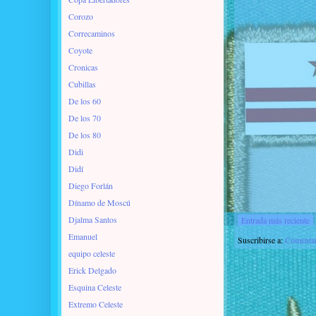
Corozo
Correcaminos
Coyote
Cronicas
Cubillas
De los 60
De los 70
De los 80
Didi
Didí
Diego Forlán
Dínamo de Moscú
Djalma Santos
Entrada más reciente
Emanuel
Suscribirse a:
Comentar
equipo celeste
Erick Delgado
Esquina Celeste
Extremo Celeste