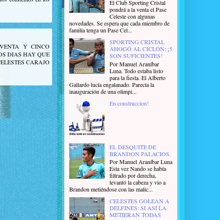
El Club Sporting Cristal
pondrá a la venta el Pase
Celeste con algunas
novedades. Se espera que cada miembro de
familia tenga un Pase Cel...
SPORTING CRISTAL
VENTA Y CINCO
AHOGÓ AL CICLÓN: ¡5
S DIAS HAY QUE
SON SUFICIENTES!
CELESTES CARAJO
Por Manuel Araníbar
Luna. Todo estaba listo
para la fiesta. El Alberto
Gallardo lucía engalanado. Parecía la
inauguración de una olimpi...
En construccion!
EL DESQUITE DE
BRANDON PALACIOS.
Por Manuel Araníbar Luna
Esta vez Nando se había
filtrado por derecha,
levantó la cabeza y vio a
Brandon metiéndose con las malic...
CELESTES GOLEAN A
DELFINES: SI ASÍ LA
METIERAN TODAS