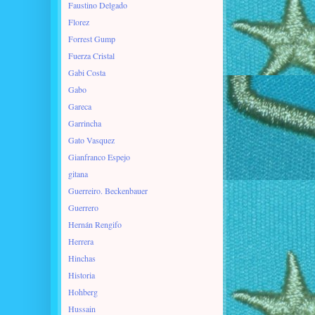
Faustino Delgado
Florez
Forrest Gump
Fuerza Cristal
Gabi Costa
Gabo
Gareca
Garrincha
Gato Vasquez
Gianfranco Espejo
gitana
Guerreiro. Beckenbauer
Guerrero
Hernán Rengifo
Herrera
Hinchas
Historia
Hohberg
Hussain