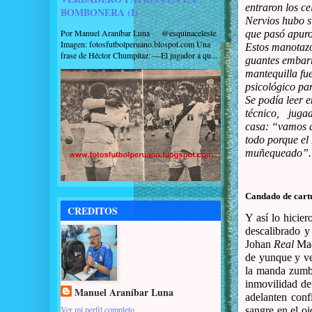
entraron los ce
BOMBONERA (I)
Nervios hubo sí
Por Manuel Araníbar Luna @esquinaceleste
que pasó apuros
Imagen: fotosfutbolperuano.blospot.com Una
Estos manotazo
frase de Héctor Chumpitaz: —El jugador a qu...
guantes embar
mantequilla fu
psicológico par
Se podía leer e
técnico,
jugad
casa: “vamos 
todo porque el
muñequeado”.
Candado de cart
CREDITOS
Y así lo hicie
descalibrado y
Johan
Real
Madr
de yunque y ve
la manda zumb
inmovilidad de
Manuel Araníbar Luna
adelanten conf
Ver mi perfil completo
sangre en el oj