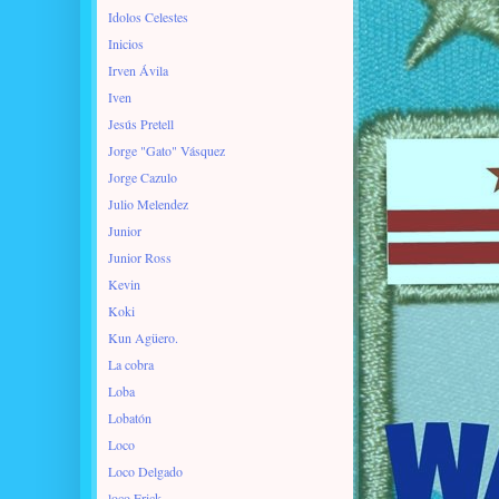
Idolos Celestes
Inicios
Irven Ávila
Iven
Jesús Pretell
Jorge "Gato" Vásquez
Jorge Cazulo
Julio Melendez
Junior
Junior Ross
Kevin
Koki
Kun Agüero.
La cobra
Loba
Lobatón
Loco
Loco Delgado
loco Erick