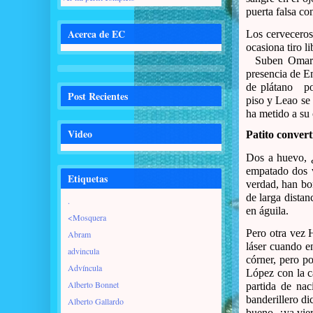
puerta falsa co
Acerca de EC
Los cervecero
ocasiona tiro l
Suben Omar 
presencia de E
de plátano
po
Post Recientes
piso y Leao se 
ha metido a su 
Video
Patito conver
Dos a huevo, 
empatado dos v
Etiquetas
verdad, han bom
de larga distan
.
en águila.
<Mosquera
Pero otra vez 
Abram
láser cuando e
advincula
córner, pero p
Advíncula
López con la c
Alberto Bonnet
partida de na
banderillero di
Alberto Gallardo
bueno, ¿ya vier