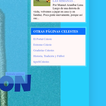
LAS SEMANAS...
Por Manuel Araníbar Luna
Luego de una derrota de
visita, volvemos a jugar en casa (y en
familia). Poca gente nuevamente, porque así
suc...
OTRAS PÁGINAS CELESTES
El Portal Celeste
Extremo Celeste
Graderías Celestes
Historia, Tradición y Fútbol
tigreSCelestes
Entrada antigua