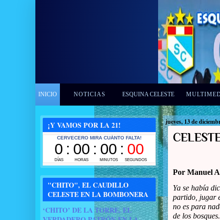
INICIO
NOTICIAS
ESQUINA CELESTE
MULTIME
jueves, 13 de diciemb
¡Y VAMOS POR LA 21!
CELESTE
Por Manuel A
"CHITO", EL CAUDILLO
Ya se había dic
CELESTE EN LA BOMBONERA
partido, jugar 
no es para nad
‘CHITO’ DE LA TORRE, EL
de los bosques.
VERDADERO PATRÓN EN LA