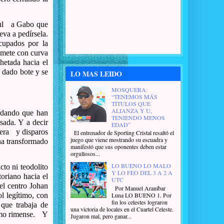
ul
a Gabo que
eva a pedírsela.
cupados por la
 mete con curva
chetada hacia el
 dado bote y se
LO MAS LEIDO
MOSQUERA:
“TENEMOS MÁS
TÍTULOS QUE
ALIANZA Y U,
rdando que han
TENIENDO MENOS
sada. Y a decir
EDAD”
tera
y disparos
El entrenador de Sporting Cristal resaltó el
juego que viene mostrando su escuadra y
 ha transformado
manifestó que sus oponentes deben estar
orgullosos...
LO BUENO LO MALO
to ni teodolito
Y LO FEO DEL 3 A 2 A
oriano hacia el
UTC
el centro Johan
Por Manuel Araníbar
Luna LO BUENO 1. Por
l legítimo, con
fin los celestes lograron
que trabaja de
una victoria de locales en el Cuartel Celeste.
imo rimense.
Y
Jugaron mal, pero ganar...