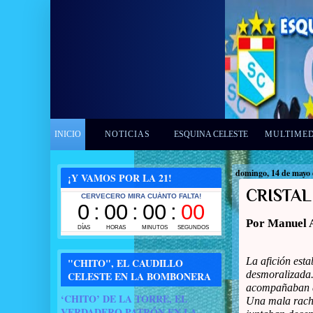
INICIO
NOTICIAS
ESQUINA CELESTE
MULTIME
domingo, 14 de mayo 
¡Y VAMOS POR LA 21!
CRISTAL
Por Manuel 
La afición esta
"CHITO", EL CAUDILLO
desmoralizada.
CELESTE EN LA BOMBONERA
acompañaban a
‘CHITO’ DE LA TORRE, EL
Una mala racha
VERDADERO PATRÓN EN LA