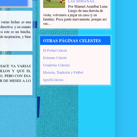
LAS SEMANAS...
Por Manuel Araníbar Luna
Luego de una derrota de
visita, volvemos a jugar en casa (y en
familia). Poca gente nuevamente, porque así
 varias fechas es una
suc...
directiva. y en cuanto
si este es un hincha.
de inspiracion, y bien
OTRAS PÁGINAS CELESTES
El Portal Celeste
Extremo Celeste
Graderías Celestes
 HACE YA VARIAS
ILLOS Y QUE EL
Historia, Tradición y Fútbol
O, PERO CON ESA
tigreSCelestes
R DE MESES A LO