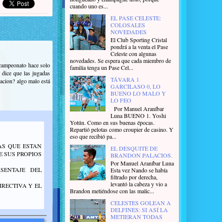
cuando uno es...
EL PASE CELESTE:
COLOSALES
NOVEDADES
El Club Sporting Cristal
pondrá a la venta el Pase
Celeste con algunas
novedades. Se espera que cada miembro de
 campeonato hace solo
familia tenga un Pase Cel...
 dice que las jugadas
TÁVARA 1
cacion? algo malo está
GARCILASO 0, LO
BUENO LO MALO Y
LO FEO
Por Manuel Araníbar
Luna BUENO 1. Yoshi
Yotún. Como en sus buenas épocas.
Repartió pelotas como croupier de casino. Y
eso que recibió pa...
AS QUE ESTAN
EL DESQUITE DE
 SUS PROPIOS
BRANDON PALACIOS.
Por Manuel Araníbar Luna
SENTAJE DEL
Esta vez Nando se había
filtrado por derecha,
levantó la cabeza y vio a
IRECTIVA Y EL
Brandon metiéndose con las malic...
CELESTES GOLEAN A
DELFINES: SI ASÍ LA
METIERAN TODAS