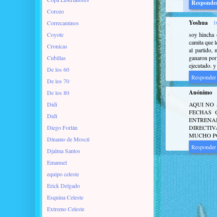
Responde
Corozo
Yoshua
1
Correcaminos
Coyote
soy hincha 
camita que l
Cronicas
al partido,
Cubillas
ganaron por 
ejecutado. y
De los 60
Responder
De los 70
Anónimo
De los 80
Didi
AQUI NO 
FECHAS 
Didí
ENTRENAD
Diego Forlán
DIRECTIV
MUCHO P
Dínamo de Moscú
Responder
Djalma Santos
Emanuel
equipo celeste
Erick Delgado
Esquina Celeste
Extremo Celeste