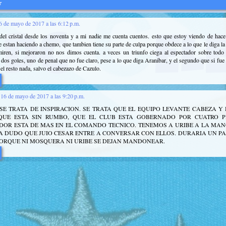
r
6 de mayo de 2017 a las 6:12 p.m.
del cristal desde los noventa y a mi nadie me cuenta cuentos. esto que estoy viendo de hace
e estan haciendo a chemo, que tambien tiene su parte de culpa porque obdece a lo que le diga la 
 miren, si mejoraron no nos dimos cuenta. a veces un triunfo ciega al espectador sobre todo 
dos goles, uno de penal que no fue claro, pese a lo que diga Aranibar, y el segundo que si fue 
 el resto nada, salvo el cabezazo de Cazulo.
16 de mayo de 2017 a las 9:20 p.m.
SE TRATA DE INSPIRACION. SE TRATA QUE EL EQUIPO LEVANTE CABEZA Y
QUE ESTA SIN RUMBO, QUE EL CLUB ESTA GOBERNADO POR CUATRO P
OR ESTA DE MAS EN EL COMANDO TECNICO. TENEMOS A URIBE A LA MAN
A DUDO QUE JUIO CESAR ENTRE A CONVERSAR CON ELLOS. DURARIA UN PA
ORQUE NI MOSQUERA NI URIBE SE DEJAN MANDONEAR.