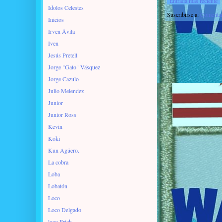
Entrada más reciente
Idolos Celestes
Suscribirse a:
Comentar
Inicios
Irven Ávila
Iven
Jesús Pretell
Jorge "Gato" Vásquez
Jorge Cazulo
Julio Melendez
Junior
Junior Ross
Kevin
Koki
Kun Agüero.
La cobra
Loba
Lobatón
Loco
Loco Delgado
loco Erick