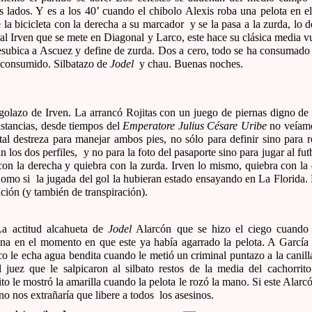
os lados. Y es a los 40’ cuando el chibolo Alexis roba una pelota en 
 la bicicleta con la derecha a su marcador y se la pasa a la zurda, lo d
 al Irven que se mete en Diagonal y Larco, este hace su clásica media vu
esubica a Ascuez y define de zurda. Dos a cero, todo se ha consumado 
 consumido. Silbatazo de
Jodel
y chau. Buenas noches.
golazo de Irven. La arrancó Rojitas con un juego de piernas digno de 
stancias, desde tiempos del
Emperatore Julius Césare Uribe
no veíam
tal destreza para manejar ambos pies, no sólo para definir sino para r
os dos perfiles, y no para la foto del pasaporte sino para jugar al fu
on la derecha y quiebra con la zurda. Irven lo mismo, quiebra con la
Como si la jugada del gol la hubieran estado ensayando en La Florida. 
ación (y también de transpiración).
a actitud alcahueta de
Jodel
Alarcón que se hizo el ciego cuando 
na en el momento en que este ya había agarrado la pelota. A García 
o le echa agua bendita cuando le metió un criminal puntazo a la canill
l juez que le salpicaron al silbato restos de la media del cachorrit
to le mostró la amarilla cuando la pelota le rozó la mano. Si este Alarc
o nos extrañaría que libere a todos los asesinos.