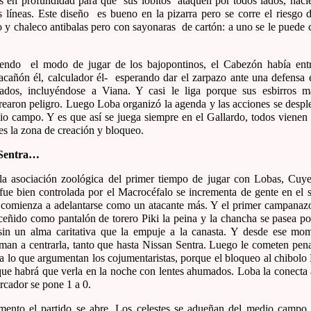
 en profundidad para que sus lobitos ataquen por todos lados, hacié
s líneas. Este diseño es bueno en la pizarra pero se corre el riesgo 
o y chaleco antibalas pero con sayonaras de cartón: a uno se le puede 
endo el modo de jugar de los bajopontinos, el Cabezón había entr
tacañón él, calculador él- esperando dar el zarpazo ante una defensa 
tados, incluyéndose a Viana. Y casi le liga porque sus esbirros m
rearon peligro. Luego Loba organizó la agenda y las acciones se desp
io campo. Y es que así se juega siempre en el Gallardo, todos vienen 
es la zona de creación y bloqueo.
 Sentra…
la asociación zoológica del primer tiempo de jugar con Lobas, Cuye
fue bien controlada por el Macrocéfalo se incrementa de gente en el
 comienza a adelantarse como un atacante más. Y el primer campana
ceñido como pantalón de torero Piki la peina y la chancha se pasea por
in un alma caritativa que la empuje a la canasta. Y desde ese mom
iman a centrarla, tanto que hasta Nissan Sentra. Luego le cometen pen
 a lo que argumentan los cojumentaristas, porque el bloqueo al chibolo
 que habrá que verla en la noche con lentes ahumados. Loba la conecta 
rcador se pone 1 a 0.
ento el partido se abre. Los celestes se adueñan del medio campo