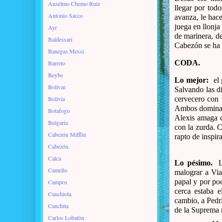
Anselmo Chemo Ruiz
llegar por tod
Antonio Sacco
avanza, le hace
juega en llonja
Ayr
de marinera, d
Baldessari
Cabezón se ha
Banegas Messi
CODA.
Barreto
Beybe
Lo mejor:
el 
Bolívar.
Salvando las di
Bolivia
cervecero con 
Ambos dominan l
Botafogo
Alexis amaga c
Bulgaria
con la zurda. 
Cabezón Mifflin
rapto de inspir
Cabezón.
Calca
Lo pésimo.
L
Camello
malograr a Via
papal y por poc
Campos
cerca estaba e
Canchiota
cambio, a Pedri
Canchita
de la Suprema n
Carlos Lobatòn