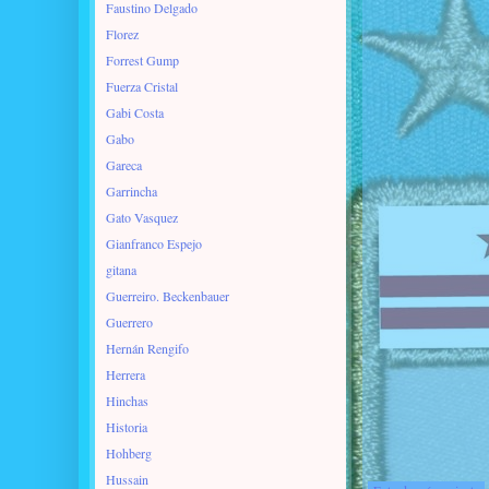
Faustino Delgado
Florez
Forrest Gump
Fuerza Cristal
Gabi Costa
Gabo
Gareca
Garrincha
Gato Vasquez
Gianfranco Espejo
gitana
Guerreiro. Beckenbauer
Guerrero
Hernán Rengifo
Herrera
Hinchas
Historia
Hohberg
Hussain