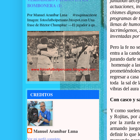
juntaban decep
BOMBONERA (I)
actuaciones, in
chismes dignos
Por Manuel Araníbar Luna @esquinaceleste
programas de t
Imagen: fotosfutbolperuano.blospot.com Una
llenas de humo
frase de Héctor Chumpitaz: —El jugador a qu...
lacrimógenos, 
inventadas por
Pero la fe no s
entra a la cande
jurando darle 
homenaje a las
prometiéndoles
regresar a cas
toda la sal de 
vibras del aura
CREDITOS
Con casco y 
Y como suelen 
y Rojitas, por
por la zurda e
armando juego
Manuel Araníbar Luna
definir lo que 
Ver mi perfil completo