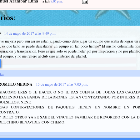
nuel Araníbar Luna
a la/s
9:06 p.m.
rios:
O
14 de mayo de 2017 a las 9:49 p.m.
ve mejoria pero aun asi no estan jugando como debe jugar un equipo que acaba de lograr un
. es que tanto se puede descalabrar un equipo en tan poco tiempo? El mismo columnista nos
spiracion y transpiracion. Pero es que solo se puede meter gol por inspiracion y no por planifi
l equipo, y no me refiero al club sino al interior del plantel.
tas
ROMULO MEDINA
15 de mayo de 2017 a las 7:03 p.m.
GIACOMO ERES O TE HACES. O NO TE DAS CUENTA DE TODAS LAS CAGAD
HACIENDO ESA BANDA DE LADRONES. ESTAN CONTRATANDO POR INTERES DE
BOLSILLOS, NENE.
ESAS CONTRATACIONES DE PAQUETES TIENEN UN NOMBRE: UN POR
CONTRATO.
Y DE LO OTROS YA SE SABE EL VINCULO FAMILIAR DE REVOREDO CON LA D
DEL CHINO BENAVIDES CON CHEMO.