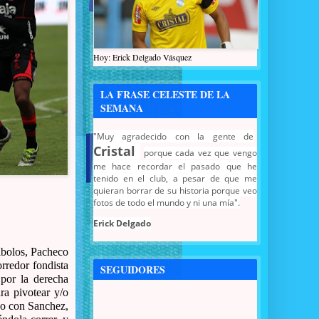
Hoy: Erick Delgado Vásquez
LA FRASE CELESTE DE LA
SEMANA
"Muy agradecido con la gente de
Cristal
porque cada vez que vengo
me hace recordar el pasado que he
tenido en el club, a pesar de que me
quieran borrar de su historia porque veo
fotos de todo el mundo y ni una mía".
Erick Delgado
ibolos, Pacheco
rredor fondista
SEGUIDORES
 por la derecha
a pivotear y/o
ndo con Sanchez,