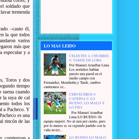
ndola correr, y
del soldado que
clavar tremenda
ado –cauto él,
en la que todos
andaron varios
LO MAS LEIDO
legaron más que
a especular y a
CELESTES 4, CHURRES
0: TARDE DE LOBA
Por Manuel Araníbar Luna
Los norteños habían
puesto una pared en el
medio campo con
s, Toros y dos
Fernandez, Mendietita y Tarek, (ambos
 segundo tiempo
canteranos ce...
zo suena cuando
CERVECEROS 0
 la raya de cal
CAFEÍNA 0. LO
BUENO, LO MALO Y
ento todos los
LO FEO
al a Pacheco. Y
Por Manuel Araníbar
 Pacheco es una
Luna LO BUENO. El
equipo mejoró. No al cien por ciento, pero
al rincón de las
por lo menos es su segundo partido con la
valla invict...
LO BUENO LO MALO
 y comienzan a