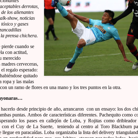
cionantes
aceptables derrotas,
 de los alienantes
alk-show, noticias
 tóxico y gases
zancadillas
 la prensa chichera.
e pierde cuando se
la con actitud,
su merecido
 madres cerveceras,
 el regalo esperado:
a habiéndose quitado
la ropa y las malas
 con un ramo de flores en una mano y los tres puntos en la otra.
sayonaras…
hacerlo desde principio de año, arrancaron con un ensayo: los dos ch
 ambas puntas. Ambos de características diferentes. Pachequito como co
sperando los pases en callejón de Loba, y Rojitas como dribleador
 con el Cuy de La Suerte, teniendo al centro al Toro Blackburn par
le llegue en paracaídas. Loba organizaba la lista del delivery triangula