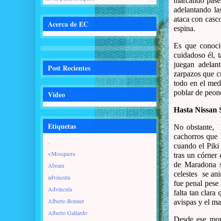
marcando pases
adelantando la
ataca con casc
Acerca de EC
espina.
Es que conoci
cuidadoso él, 
juegan adelan
Post Recientes
zarpazos que c
todo en el med
poblar de peon
Video
Hasta Nissan
Etiquetas
No obstante, 
cachorros que 
.
cuando el Piki
<Mosquera
tras un córner 
de Maradona s
Abram
celestes se an
advincula
fue penal pese
Advíncula
falta tan clara
Alberto Bonnet
avispas y el ma
Alberto Gallardo
Desde ese mom