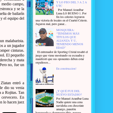
Y LO FEO DEL 3 A 2 A
el medio campo,
UTC
estronca y se la
Por Manuel Araníbar
Luna LO BUENO 1. Por
elta de bailarín
fin los celestes lograron
y el equipo del
una victoria de locales en el Cuartel Celeste.
Jugaron mal, pero ganar...
MOSQUERA:
“TENEMOS MÁS
TÍTULOS QUE
ALIANZA Y U,
un malabarista.
TENIENDO MENOS
os a un jugador
EDAD”
omper cinturas.
El entrenador de Sporting Cristal resaltó el
tbol. El pequeño
juego que viene mostrando su escuadra y
manifestó que sus oponentes deben estar
 derecha y mata
orgullosos...
Pero no, fue un
En construccion!
Zlatan entró a
le dio su venia
¿Y QUÉ FUE DEL
a a Rojitas. Tan
NUEVO ESTADIO?
o cervecero. En
Por Manuel Araníbar Luna
Nadie quiere una cena
ón lo hacen juez
navideña con chocolate
amargo, panetón
hongueado y champagne tibio, porque