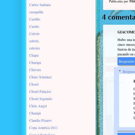
Ma
Publicadas por
Carlos Santana
casaquilla
4 comenta
Castillo
Cazulo
GIACOM
Celeste
Hubo una le
celeste.
cinco meses
celestes
fueron de in
pasando en e
Chapu
Responder
Charapa
Chévere
Respues
Chino Ximénez
Chorri
Chorri Palacios
Chorri Segundo
Chris Angel
Chumpi
Claudio Pizarro
Copa América 2011
Copa Libertadores