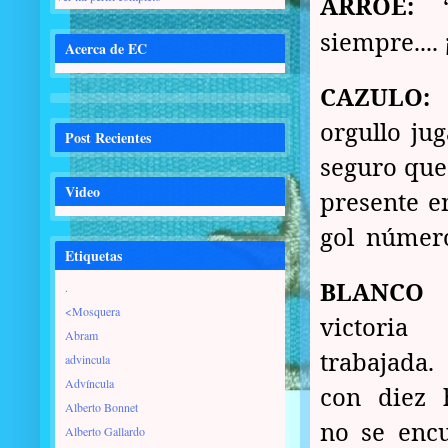
ARROE:
siempre....
Acerca de EC
CAZULO:
orgullo ju
Post Recientes
seguro que 
Video
presente e
gol número
Etiquetas
BLANCO
“
.
<Mosquera
victor
Abram
trabajada.
advincula
Advíncula
con diez 
Alberto Bonnet
no se encu
Alberto Gallardo