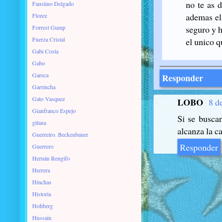
no te as 
Faustino Delgado
ademas el 
Florez
Forrest Gump
seguro y 
Fuerza Cristal
el unico q
Gabi Costa
Gabo
Gareca
Responder
Garrincha
Gato Vasquez
LOBO
8 d
Gianfranco Espejo
Si se buscan
gitana
alcanza la c
Guerreiro. Beckenbauer
Responder
Guerrero
Hernán Rengifo
Herrera
Hinchas
Historia
Hohberg
Hussain