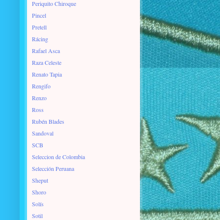
Periquito Chiroque
Pincel
Pretell
Rácing
Rafael Asca
Raza Celeste
Renato Tapia
Rengifo
Renzo
Ross
Rubén Blades
Sandoval
SCB
Seleccion de Colombia
Selección Peruana
Sheput
Shoro
Solís
Sotil