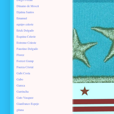
Dínamo de Moscú
Djalma Santos
Emanuel
equipo celeste
Erick Delgado
Esquina Celeste
Extremo Celeste
Faustino Delgado
Florez
Forrest Gump
Fuerza Cristal
Gabi Costa
Gabo
Gareca
Garrincha
Gato Vasquez
Gianfranco Espejo
gitana