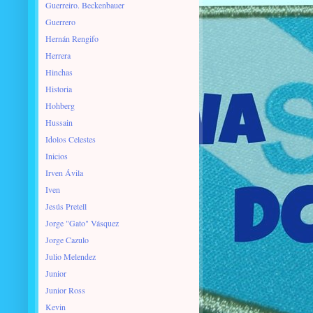
Guerreiro. Beckenbauer
Guerrero
Hernán Rengifo
Herrera
Hinchas
Historia
Hohberg
Hussain
Idolos Celestes
Inicios
Irven Ávila
Iven
Jesús Pretell
Jorge "Gato" Vásquez
Jorge Cazulo
Julio Melendez
Junior
Junior Ross
Kevin