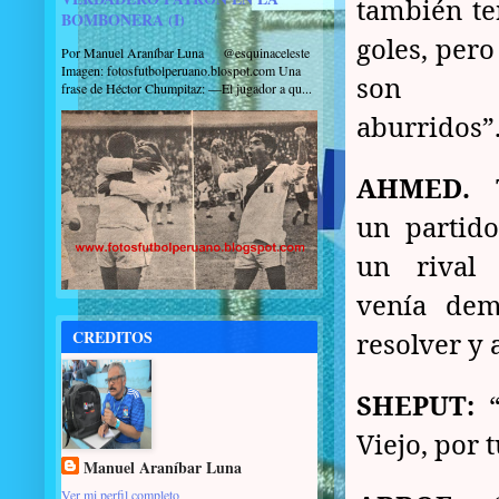
también te
BOMBONERA (I)
goles, pero
Por Manuel Araníbar Luna @esquinaceleste
Imagen: fotosfutbolperuano.blospot.com Una
son
frase de Héctor Chumpitaz: —El jugador a qu...
aburridos”
AHMED.
T
un partid
un rival
venía dem
CREDITOS
resolver y a
SHEPUT:
“
Viejo, por 
Manuel Araníbar Luna
Ver mi perfil completo