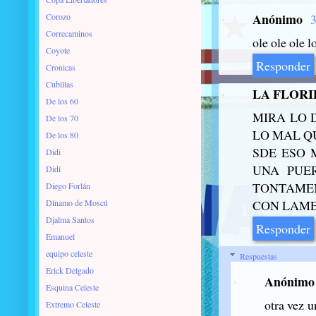
Anónimo
Corozo
3
Correcaminos
ole ole ole 
Coyote
Responder
Cronicas
Cubillas
LA FLORI
De los 60
MIRA LO 
De los 70
LO MAL QU
De los 80
SDE ESO 
Didi
UNA PUER
Didí
TONTAMEN
Diego Forlán
Dínamo de Moscú
CON LAME
Djalma Santos
Responder
Emanuel
equipo celeste
Respuestas
Erick Delgado
Anónimo
Esquina Celeste
otra vez u
Extremo Celeste