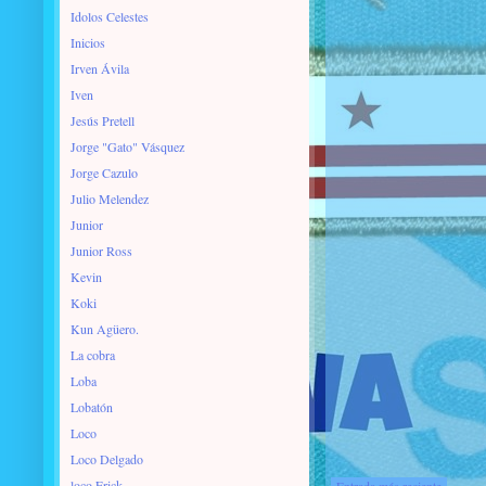
Idolos Celestes
Inicios
Irven Ávila
Iven
Jesús Pretell
Jorge "Gato" Vásquez
Jorge Cazulo
Julio Melendez
Junior
Junior Ross
Kevin
Koki
Kun Agüero.
La cobra
Loba
Lobatón
Loco
Loco Delgado
loco Erick
Entrada más reciente