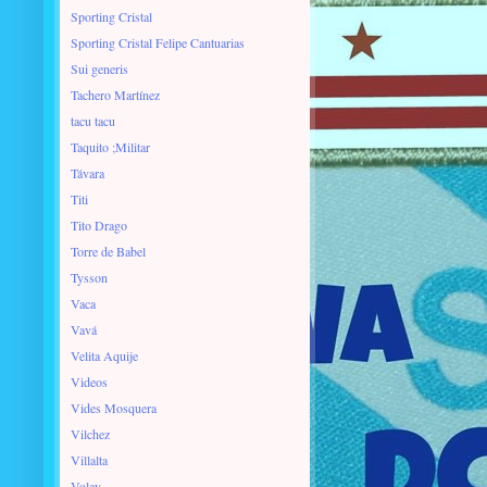
Sporting Cristal
Sporting Cristal Felipe Cantuarias
Sui generis
Tachero Martínez
tacu tacu
Taquito ;Militar
Távara
Titi
Tito Drago
Torre de Babel
Tysson
Vaca
Vavá
Velita Aquije
Videos
Vides Mosquera
Vilchez
Villalta
Voley