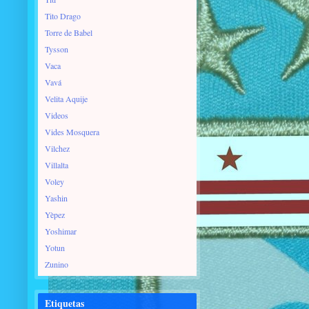
Tito Drago
Torre de Babel
Tysson
Vaca
Vavá
Velita Aquije
Videos
Vides Mosquera
Vilchez
Villalta
Voley
Yashin
Yèpez
Yoshimar
Yotun
Zunino
Etiquetas