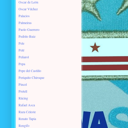
Oscar de León
Oscar Vilchez
Palacios
Palmeiras
Paolo Guerrero
Pedrito Ruiz
Pele
Pelé
Peñarol
Pepa
Pepe del Castillo
Periquito Chiroque
Pincel
Pretell
Rácing
Rafael Asca
Raza Celeste
Renato Tapia
Rengifo