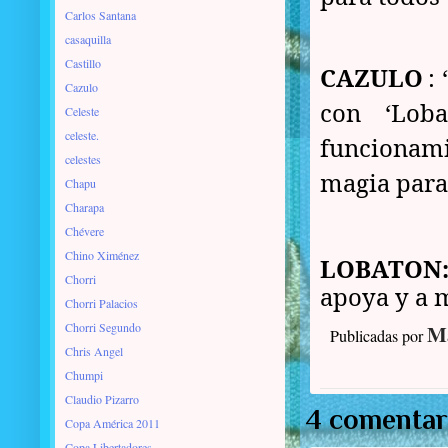
Carlos Santana
casaquilla
Castillo
CAZULO
:
Cazulo
con ‘Loba
Celeste
celeste.
funcionam
celestes
magia para 
Chapu
Charapa
Chévere
Chino Ximénez
LOBATON
Chorri
apoya y a 
Chorri Palacios
Chorri Segundo
Ma
Publicadas por
Chris Angel
Chumpi
Claudio Pizarro
4 comentar
Copa América 2011
Copa Libertadores