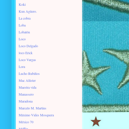
Koki
Kun Agüero.
La cobra
Loba
Lobatón
Loco
Loco Delgado
loco Erick
Loco Vargas
Lora
Lucho Rubiños
Mac Allister
Maestra vida
Manassero
Maradona
Marcelo M. Martins
Máximo Vides Mosquera
México 70
Mifflin