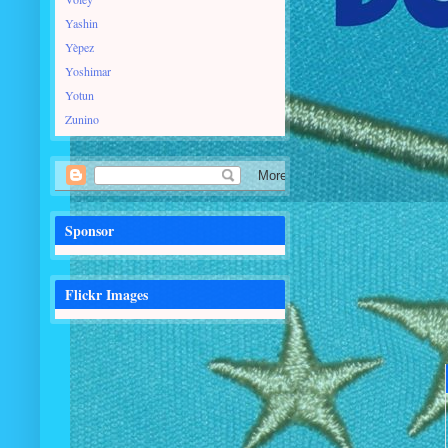
Yashin
Yèpez
Yoshimar
Yotun
Zunino
Sponsor
Flickr Images