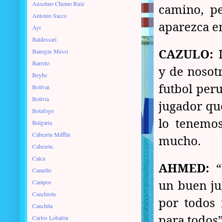
Anselmo Chemo Ruiz
camino, p
Antonio Sacco
aparezca e
Ayr
Baldessari
CAZULO:
I
Banegas Messi
Barreto
y de nosot
Beybe
futbol per
Bolívar.
Bolivia
jugador que
Botafogo
lo tenemos
Bulgaria
Cabezón Mifflin
mucho.
Cabezón.
Calca
AHMED:
“
Camello
un buen ju
Campos
Canchiota
por todos
Canchita
para todos”
Carlos Lobatòn