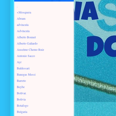
.
<Mosquera
Abram
advincula
Advíncula
Alberto Bonnet
Alberto Gallardo
Anselmo Chemo Ruiz
Antonio Sacco
Ayr
Baldessari
Banegas Messi
Barreto
Beybe
Bolívar.
Bolivia
Botafogo
Bulgaria