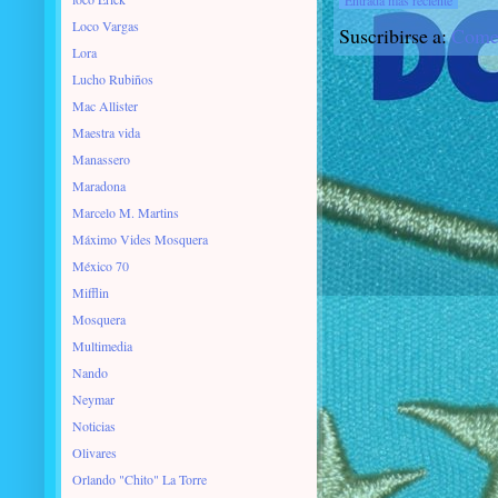
Loco Vargas
Suscribirse a:
Comen
Lora
Lucho Rubiños
Mac Allister
Maestra vida
Manassero
Maradona
Marcelo M. Martins
Máximo Vides Mosquera
México 70
Mifflin
Mosquera
Multimedia
Nando
Neymar
Noticias
Olivares
Orlando "Chito" La Torre