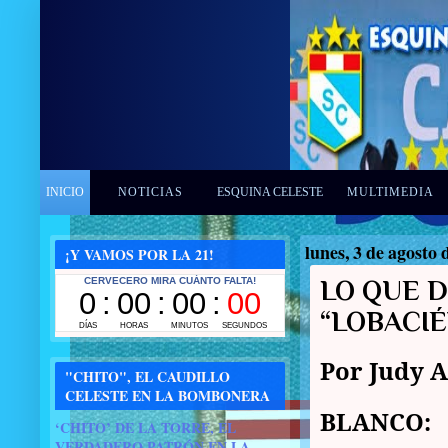
INICIO
NOTICIAS
ESQUINA CELESTE
MULTIMEDIA
lunes, 3 de agosto 
¡Y VAMOS POR LA 21!
LO QUE D
“LOBACIÉ
Por Judy A
"CHITO", EL CAUDILLO
CELESTE EN LA BOMBONERA
BLANCO:
‘CHITO’ DE LA TORRE, EL
VERDADERO PATRÓN EN LA