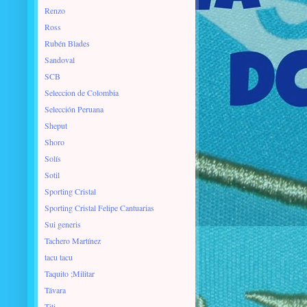
Renzo
Ross
Rubén Blades
Sandoval
SCB
Seleccion de Colombia
Selección Peruana
Sheput
Shoro
Solís
Sotil
Sporting Cristal
Sporting Cristal Felipe Cantuarias
Sui generis
Tachero Martínez
tacu tacu
Taquito ;Militar
Távara
Titi