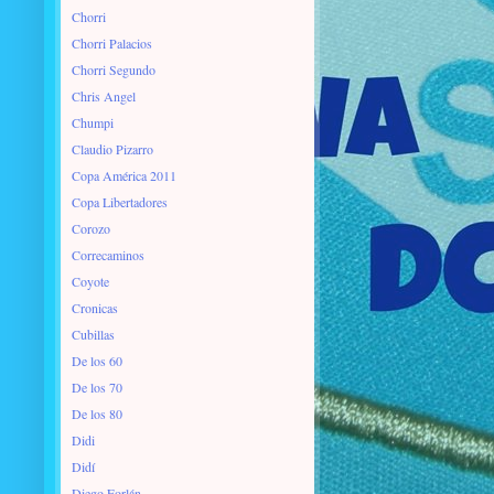
Chorri
Chorri Palacios
Chorri Segundo
Chris Angel
Chumpi
Claudio Pizarro
Copa América 2011
Copa Libertadores
Corozo
Correcaminos
Coyote
Cronicas
Cubillas
De los 60
De los 70
De los 80
Didi
Didí
Diego Forlán