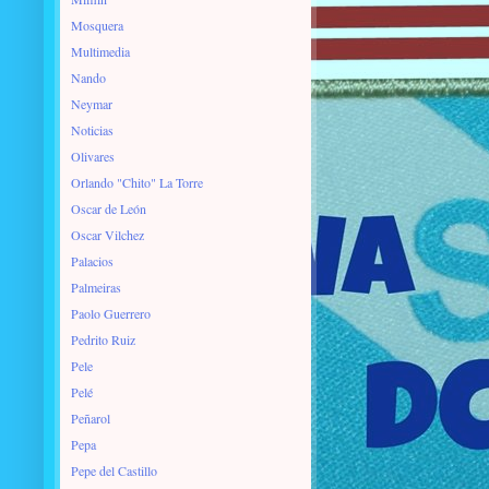
Mosquera
Multimedia
Nando
Neymar
Noticias
Olivares
Orlando "Chito" La Torre
Oscar de León
Oscar Vilchez
Palacios
Palmeiras
Paolo Guerrero
Pedrito Ruiz
Pele
Pelé
Peñarol
Pepa
Pepe del Castillo