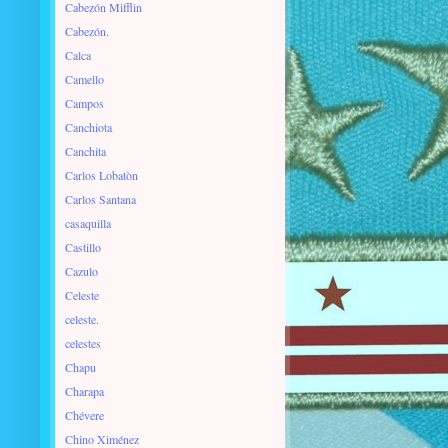
Cabezón Mifflin
Cabezón.
Calca
Camello
Campos
Canchiota
Canchita
Carlos Lobatòn
Carlos Santana
casaquilla
Castillo
Cazulo
Celeste
celeste.
celestes
Chapu
Charapa
Chévere
Chino Ximénez