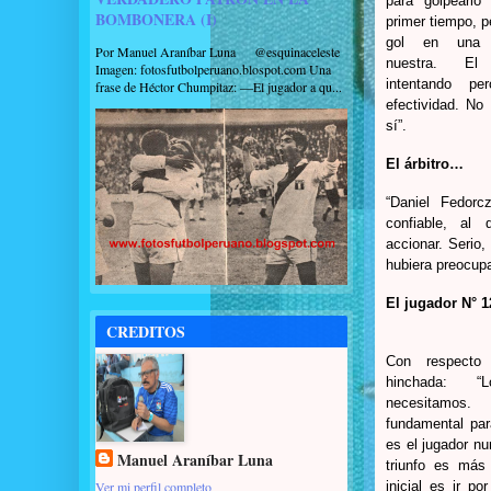
para golpearlo
BOMBONERA (I)
primer tiempo, p
gol en una d
Por Manuel Araníbar Luna @esquinaceleste
nuestra. El
Imagen: fotosfutbolperuano.blospot.com Una
intentando pe
frase de Héctor Chumpitaz: —El jugador a qu...
efectividad. No
sí”.
El árbitro…
“Daniel Fedorc
confiable, al
accionar. Serio
hubiera preocup
El jugador N° 
CREDITOS
Con respect
hinchada: 
necesitamo
fundamental par
es el jugador nu
Manuel Araníbar Luna
triunfo es más 
Ver mi perfil completo
inicial es ir po