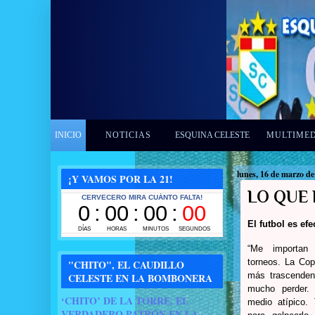
INICIO
NOTICIAS
ESQUINA CELESTE
MULTIME
lunes, 16 de marzo de
¡Y VAMOS POR LA 21!
LO QUE
El futbol es ef
“Me importan
torneos. La
Cop
"CHITO", EL CAUDILLO
más trascenden
CELESTE EN LA BOMBONERA
mucho perder. 
‘CHITO’ DE LA TORRE, EL
medio atípico.
VERDADERO PATRÓN EN LA