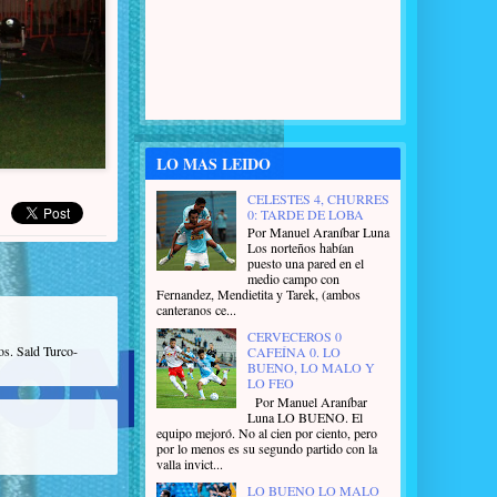
LO MAS LEIDO
CELESTES 4, CHURRES
0: TARDE DE LOBA
Por Manuel Araníbar Luna
Los norteños habían
puesto una pared en el
medio campo con
Fernandez, Mendietita y Tarek, (ambos
canteranos ce...
CERVECEROS 0
os. Sald Turco-
CAFEÍNA 0. LO
BUENO, LO MALO Y
LO FEO
Por Manuel Araníbar
Luna LO BUENO. El
equipo mejoró. No al cien por ciento, pero
por lo menos es su segundo partido con la
valla invict...
LO BUENO LO MALO