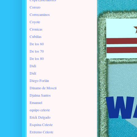
Corozo
Correcaminos
Coyote
Cronicas
Cubillas
De los 60
De los 70
De los 80
Didi
Didí
Diego Forlán
Dínamo de Moscú
Djalma Santos
Emanuel
equipo celeste
Erick Delgado
Esquina Celeste
Extremo Celeste