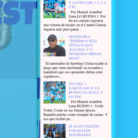
Y LO FEO DEL 3 A 2 A
UTC
Por Manuel Araníbar
Luna LO BUENO 1. Por
fin los celestes lograron
una victoria de locales en el Cuartel Celeste.
Jugaron mal, pero ganar...
MOSQUERA:
“TENEMOS MÁS
TÍTULOS QUE
ALIANZA Y U,
TENIENDO MENOS
EDAD”
El entrenador de Sporting Cristal resaltó el
juego que viene mostrando su escuadra y
manifestó que sus oponentes deben estar
orgullosos...
TÁVARA 1
GARCILASO 0, LO
BUENO LO MALO Y
LO FEO
Por Manuel Araníbar
Luna BUENO 1. Yoshi
Yotún. Como en sus buenas épocas.
Repartió pelotas como croupier de casino. Y
eso que recibió pa...
EL PASE CELESTE:
COLOSALES
NOVEDADES