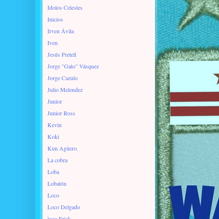
Idolos Celestes
Inicios
Irven Ávila
Iven
Jesús Pretell
Jorge "Gato" Vásquez
Jorge Cazulo
Julio Melendez
Junior
Junior Ross
Kevin
Koki
Kun Agüero.
La cobra
Loba
Lobatón
Loco
Loco Delgado
loco Erick