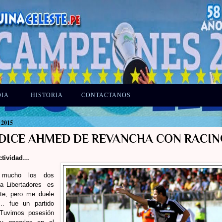
DIA
HISTORIA
CONTACTANOS
 2015
 DICE AHMED DE REVANCHA CON RACI
ectividad…
 mucho los dos
a Libertadores
es
te, pero me duele
.. fue un partido
 Tuvimos posesión