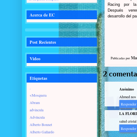
Racing por la
Después ver
Acerca de EC
desarrollo del p
Post Recientes
Ma
Video
Publicadas por
2 comenta
Etiquetas
.
Anónimo
<Mosquera
Ahmed nos h
Abram
Responder
advincula
LA FLOR
Advíncula
salud crista
Alberto Bonnet
Responder
Alberto Gallardo