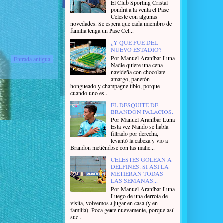
El Club Sporting Cristal
pondrá a la venta el Pase
Celeste con algunas
novedades. Se espera que cada miembro de
familia tenga un Pase Cel...
¿Y QUÉ FUE DEL
NUEVO ESTADIO?
Por Manuel Araníbar Luna
Entrada antigua
Nadie quiere una cena
navideña con chocolate
amargo, panetón
hongueado y champagne tibio, porque
cuando uno es...
EL DESQUITE DE
BRANDON PALACIOS.
Por Manuel Araníbar Luna
Esta vez Nando se había
filtrado por derecha,
levantó la cabeza y vio a
Brandon metiéndose con las malic...
CELESTES GOLEAN A
DELFINES: SI ASÍ LA
METIERAN TODAS
LAS SEMANAS...
Por Manuel Araníbar Luna
Luego de una derrota de
visita, volvemos a jugar en casa (y en
familia). Poca gente nuevamente, porque así
suc...