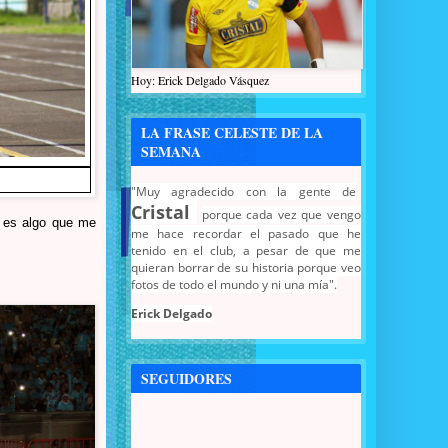
Hoy: Erick Delgado Vásquez
LA FRASE CELESTE DE LA
SEMANA
"Muy agradecido con la gente de
Cristal
porque cada vez que vengo
o es algo que me
me hace recordar el pasado que he
tenido en el club, a pesar de que me
quieran borrar de su historia porque veo
fotos de todo el mundo y ni una mía".
Erick Delgado
SEGUIDORES