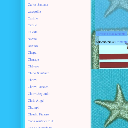
Carlos Santana
casaquilla
Castillo
Cazulo
Celeste
Entrada más reciente
celeste.
Suscribirse a:
Comentar
celestes
Chapu
Charapa
Chévere
Chino Ximénez
Chorri
Chorri Palacios
Chorri Segundo
Chris Angel
Chumpi
Claudio Pizarro
Copa América 2011
Copa Libertadores