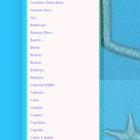
Anselmo Chemo Ruiz
Antonio Sacco
Ayr
Baldessari
Banegas Messi
Barreto
Beybe
Bolívar.
Bolivia
Botafogo
Bulgaria
Cabezón Mifflin
Cabezón.
Calca
Camello
Campos
Canchiota
Canchita
Carlos Lobatòn