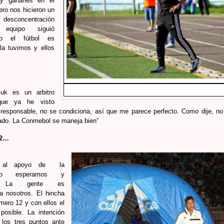
 y ganarles en el
ero nos hicieron un
esconcentración
 equipo siguió
ro el fútbol es
 la tuvimos y ellos
zuk es un arbitro
 que ya he visto
, responsable, no se condiciona, así que me parece perfecto. Como dije, n
ado. La Conmebol se maneja bien”
12…
o al apoyo de la
“Lo esperamos y
s. La gente es
a nosotros. El hincha
mero 12 y con ellos el
posible. La intención
r los tres puntos ante