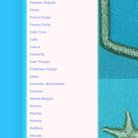
Faustino Delgado
Florez
Forrest Gump
Fuerza Cristal
Gabi Costa
Gabo
Gareca
Garrincha
Gato Vasquez
Gianfranco Espejo
gitana
Guerreiro. Beckenbauer
Guerrero
Hernán Rengifo
Herrera
Hinchas
Historia
Hohberg
Hussain