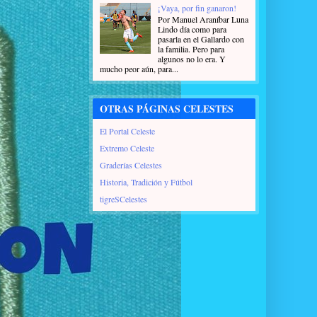
¡Vaya, por fin ganaron!
Por Manuel Araníbar Luna
Lindo día como para
pasarla en el Gallardo con
la familia. Pero para
algunos no lo era. Y
mucho peor aún, para...
OTRAS PÁGINAS CELESTES
El Portal Celeste
Extremo Celeste
Graderías Celestes
Historia, Tradición y Fútbol
tigreSCelestes