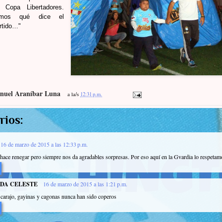
 Copa Libertadores.
emos qué dice el
artido…"
nuel Araníbar Luna
a la/s
12:31 p.m.
rios:
16 de marzo de 2015 a las 12:33 p.m.
ace renegar pero siempre nos da agradables sorpresas. Por eso aquí en la Gvardia lo respetam
IDA CELESTE
16 de marzo de 2015 a las 1:21 p.m.
l carajo, gayinas y cagonas nunca han sido coperos