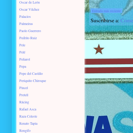
Oscar de León
Oscar Vilchez
Entrada más reciente
Palacios
Suscribirse a:
Comen
Palmeiras
Paolo Guerrero
Pedrito Ruiz
Pele
Pelé
Peñarol
Pepa
Pepe del Castillo
Periquito Chiroque
Pincel
Pretell
Rácing
Rafael Asca
Raza Celeste
Renato Tapia
Rengifo