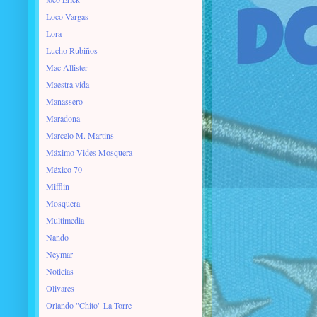
Loco Vargas
Lora
Lucho Rubiños
Mac Allister
Maestra vida
Manassero
Maradona
Marcelo M. Martins
Máximo Vides Mosquera
México 70
Mifflin
Mosquera
Multimedia
Nando
Neymar
Noticias
Olivares
Orlando "Chito" La Torre