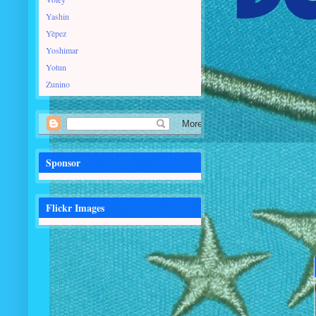
Yashin
Yèpez
Yoshimar
Yotun
Zunino
Sponsor
Flickr Images