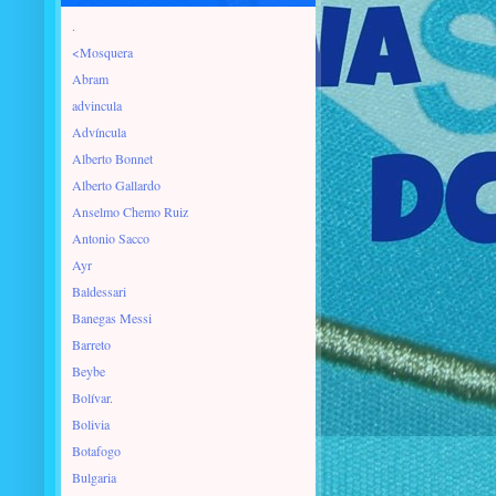
.
<Mosquera
Abram
advincula
Advíncula
Alberto Bonnet
Alberto Gallardo
Anselmo Chemo Ruiz
Antonio Sacco
Ayr
Baldessari
Banegas Messi
Barreto
Beybe
Bolívar.
Bolivia
Botafogo
Bulgaria