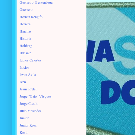
Guerreiro. Beckenbauer
Guerrero
Hernán Rengifo
Herrera
Hinchas
Historia
Hohberg
Hussain
Idolos Celestes
Inicios
Irven Ávila
Iven
Jesús Pretell
Jorge "Gato" Vásquez
Jorge Cazulo
Julio Melendez
Junior
Junior Ross
Kevin