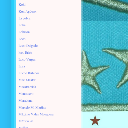
Koki
Kun Agüero.
La cobra
Loba
Lobatón
Loco
Loco Delgado
loco Erick
Loco Vargas
Lora
Lucho Rubiños
Mac Allister
Maestra vida
Manassero
Maradona
Marcelo M. Martins
Máximo Vides Mosquera
México 70
Mifflin