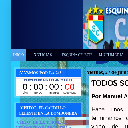
INICIO
NOTICIAS
ESQUINA CELESTE
MULTIMEDIA
viernes, 27 de juni
¡Y VAMOS POR LA 21!
TODOS S
Por Manuel A
"CHITO", EL CAUDILLO
Hace unos 
CELESTE EN LA BOMBONERA
terminamos 
‘CHITO’ DE LA TORRE, EL
video de u
VERDADERO PATRÓN EN LA