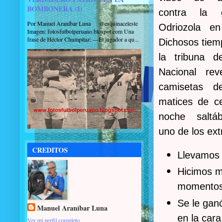
BOMBONERA (I)
contra la 
Por Manuel Araníbar Luna @esquinaceleste
Odriozola e
Imagen: fotosfutbolperuano.blospot.com Una
frase de Héctor Chumpitaz: —El jugador a qu...
Dichosos tiem
la tribuna d
Nacional re
camisetas de
matices de ce
noche salt
uno de los ex
CREDITOS
Llevamos
Hicimos m
momentos 
Se le gan
Manuel Araníbar Luna
en la car
Ver mi perfil completo