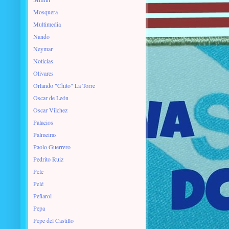
Mosquera
Multimedia
Nando
Neymar
Noticias
Olivares
Orlando "Chito" La Torre
Oscar de León
Oscar Vilchez
Palacios
Palmeiras
Paolo Guerrero
Pedrito Ruiz
Pele
Pelé
Peñarol
Pepa
Pepe del Castillo