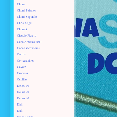
Chorri
Chorri Palacios
Chorri Segundo
Chris Angel
Chumpi
Claudio Pizarro
Copa América 2011
Copa Libertadores
Corozo
Correcaminos
Coyote
Cronicas
Cubillas
De los 60
De los 70
De los 80
Didi
Didí
Diego Forlán