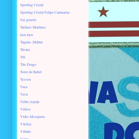
Sporting Cristal
Sporting Cristal Felipe Cantuarias
Sui generis
Tachero Martínez
tacu tacu
Taquito ;Militar
Távara
Titi
Tito Drago
Torre de Babel
Tysson
Vaca
Vavá
Velita Aquije
Videos
Vides Mosquera
Vilchez
Villalta
Voley