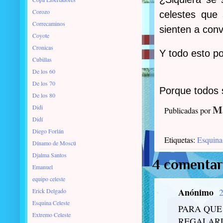
Corozo
celestes que
Correcaminos
sienten a conv
Coyote
Cronicas
Y todo esto po
Cubillas
De los 60
De los 70
Porque todos 
De los 80
Ma
Didi
Publicadas por
Didí
Diego Forlán
Etiquetas:
Esquina
Dínamo de Moscú
Djalma Santos
4 comentar
Emanuel
equipo celeste
Anónimo
2
Erick Delgado
Esquina Celeste
PARA QUE
Extremo Celeste
REGALAR