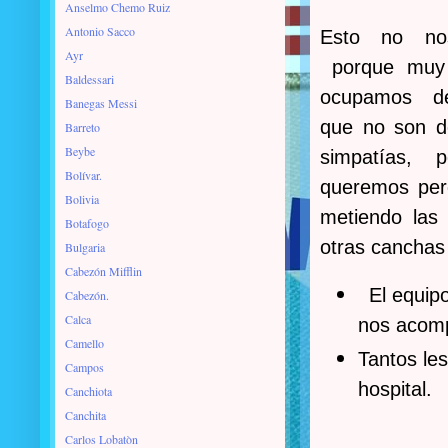
Anselmo Chemo Ruiz
Antonio Sacco
Esto no no
Ayr
porque muy
Baldessari
ocupamos d
Banegas Messi
que no son d
Barreto
Beybe
simpatías, 
Bolívar.
queremos per
Bolivia
metiendo las 
Botafogo
otras canchas
Bulgaria
Cabezón Mifflin
El equip
Cabezón.
Calca
nos acom
Camello
Tantos les
Campos
hospital.
Canchiota
Canchita
Carlos Lobatòn