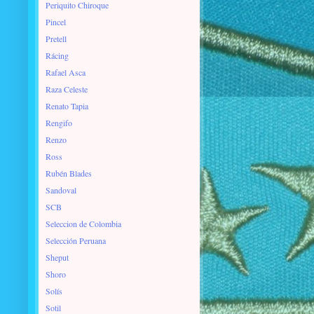
Periquito Chiroque
Pincel
Pretell
Rácing
Rafael Asca
Raza Celeste
Renato Tapia
Rengifo
Renzo
Ross
Rubén Blades
Sandoval
SCB
Seleccion de Colombia
Selección Peruana
Sheput
Shoro
Solís
Sotil