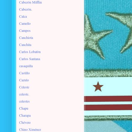
Cabezón Mifflin
Cabezón.
Calca
Camello
Campos
Canchiota
Canchita
Carlos Lobatòn
Carlos Santana
casaquilla
Castillo
Cazulo
Celeste
celeste.
celestes
Chapu
Charapa
Chévere
Chino Ximénez