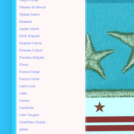
Dínamo de Moscú
Djalma Santos
Emanuel
equipo celeste
Erick Delgado
Esquina Celeste
Extremo Celeste
Faustino Delgado
Florez
Forrest Gump
Fuerza Cristal
Gabi Costa
Gabo
Gareca
Garrincha
Gato Vasquez
Gianfranco Espejo
gitana