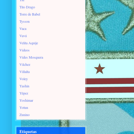
Tito Drago
Torre de Babel
Tysson
Vaca
Vavá
Velita Aquije
Videos
Vides Mosquera
Vilchez
Villalta
Voley
Yashin
Yèpez
Yoshimar
Yotun
Zunino
Etiquetas