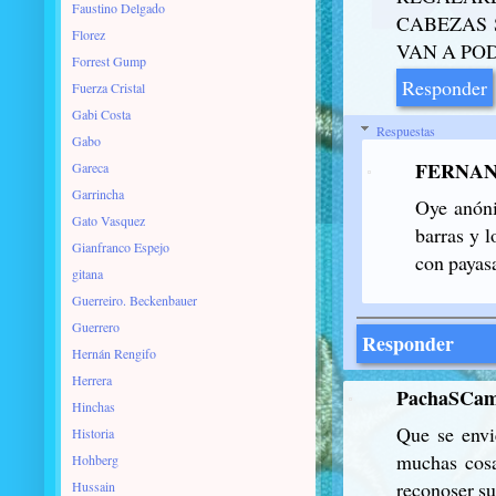
Faustino Delgado
CABEZAS 
Florez
VAN A POD
Forrest Gump
Responder
Fuerza Cristal
Gabi Costa
Respuestas
Gabo
FERNAN
Gareca
Garrincha
Oye anóni
Gato Vasquez
barras y 
Gianfranco Espejo
con payas
gitana
Guerreiro. Beckenbauer
Guerrero
Responder
Hernán Rengifo
Herrera
PachaSCam
Hinchas
Que se envi
Historia
muchas cosa
Hohberg
reconoser su
Hussain