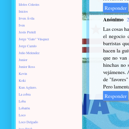
Idolos Celestes
Responder
Inicios
Anónimo
Irven Ávila
2
Iven
Las cosas ha
Jesús Pretell
el negocio 
Jorge "Gato" Vásquez
barristas qu
Jorge Cazulo
hacen la gui
Julio Melendez
que no van a
Junior
hinchas no s
Junior Ross
vejámenes. A
Kevin
de "favores"
Koki
Pero lamenta
Kun Agüero.
La cobra
Responder
Loba
Lobatón
Loco
Loco Delgado
loco Erick