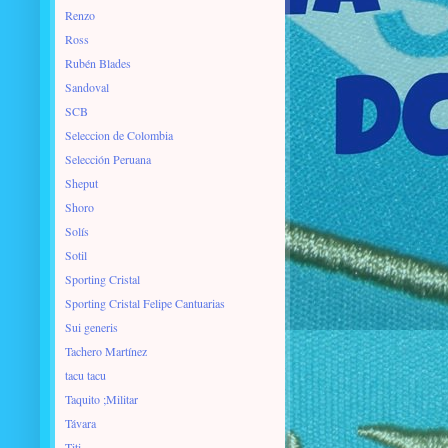
Renzo
Ross
Rubén Blades
Sandoval
SCB
Seleccion de Colombia
Selección Peruana
Sheput
Shoro
Solís
Sotil
Sporting Cristal
Sporting Cristal Felipe Cantuarias
Sui generis
Tachero Martínez
tacu tacu
Taquito ;Militar
Távara
Titi