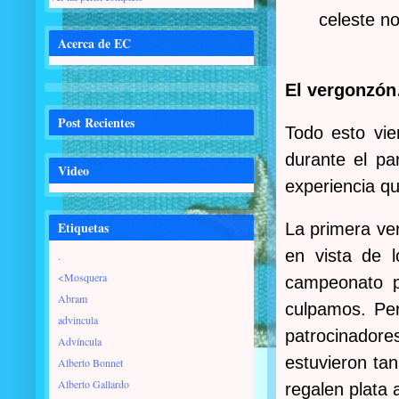
celeste n
Acerca de EC
El vergonzó
Post Recientes
Todo esto vie
durante el pa
Video
experiencia qu
Etiquetas
La primera ve
en vista de 
.
<Mosquera
campeonato p
Abram
culpamos. Per
advincula
patrocinador
Advíncula
estuvieron tan
Alberto Bonnet
Alberto Gallardo
regalen plata