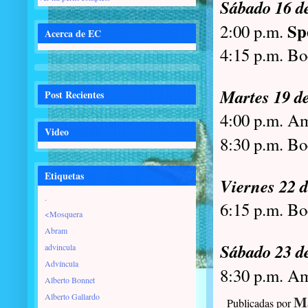
Sábado 16 d
Sp
2:00 p.m.
Acerca de EC
4:15 p.m. B
Martes 19 d
Post Recientes
4:00 p.m. A
Video
8:30 p.m. B
Etiquetas
Viernes 22 
.
6:15 p.m. Bo
<Mosquera
Abram
Sábado 23 d
advincula
Advíncula
8:30 p.m. 
Alberto Bonnet
Alberto Gallardo
Ma
Publicadas por