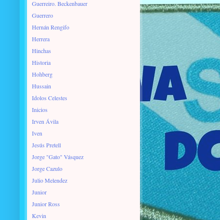
Guerreiro. Beckenbauer
Guerrero
Hernán Rengifo
Herrera
Hinchas
Historia
Hohberg
Hussain
Idolos Celestes
Inicios
Irven Ávila
Iven
Jesús Pretell
Jorge "Gato" Vásquez
Jorge Cazulo
Julio Melendez
Junior
Junior Ross
Kevin