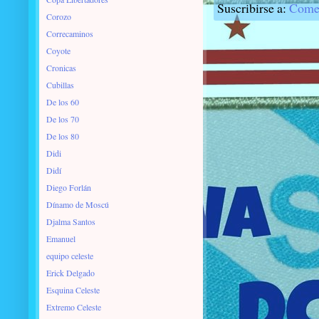
Suscribirse a:
Comen
Corozo
Correcaminos
Coyote
Cronicas
Cubillas
De los 60
De los 70
De los 80
Didi
Didí
Diego Forlán
Dínamo de Moscú
Djalma Santos
Emanuel
equipo celeste
Erick Delgado
Esquina Celeste
Extremo Celeste