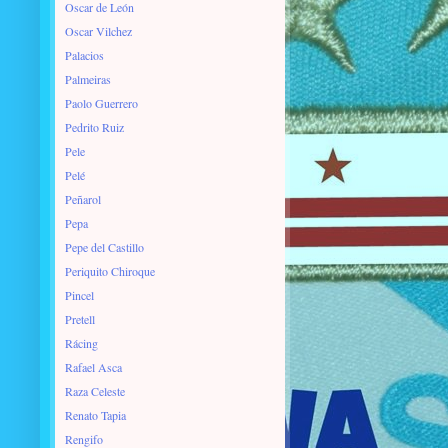
Oscar de León
Oscar Vilchez
Palacios
Palmeiras
Paolo Guerrero
Pedrito Ruiz
Pele
Pelé
Peñarol
Pepa
Pepe del Castillo
Periquito Chiroque
Pincel
Pretell
Rácing
Rafael Asca
Raza Celeste
Renato Tapia
Rengifo