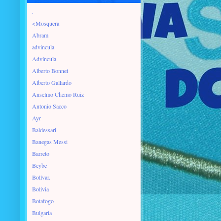
.
<Mosquera
Abram
advincula
Advíncula
Alberto Bonnet
Alberto Gallardo
Anselmo Chemo Ruiz
Antonio Sacco
Ayr
Baldessari
Banegas Messi
Barreto
Beybe
Bolívar.
Bolivia
Botafogo
Bulgaria