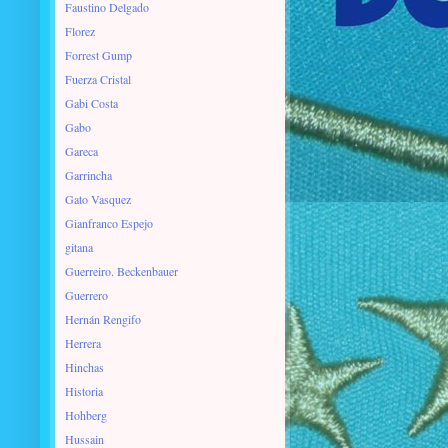
Faustino Delgado
Florez
Forrest Gump
Fuerza Cristal
Gabi Costa
Gabo
Gareca
Garrincha
Gato Vasquez
Gianfranco Espejo
gitana
Guerreiro. Beckenbauer
Guerrero
Hernán Rengifo
Herrera
Hinchas
Historia
Hohberg
Hussain