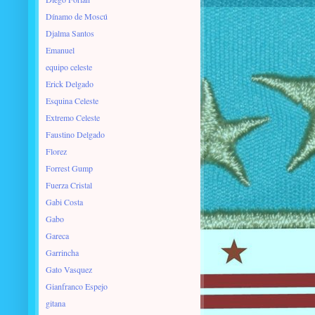
Dínamo de Moscú
Djalma Santos
Emanuel
equipo celeste
Erick Delgado
Esquina Celeste
Extremo Celeste
Faustino Delgado
Florez
Forrest Gump
Fuerza Cristal
Gabi Costa
Gabo
Gareca
Garrincha
Gato Vasquez
Gianfranco Espejo
gitana