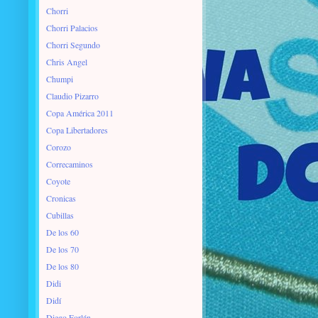
Chorri
Chorri Palacios
Chorri Segundo
Chris Angel
Chumpi
Claudio Pizarro
Copa América 2011
Copa Libertadores
Corozo
Correcaminos
Coyote
Cronicas
Cubillas
De los 60
De los 70
De los 80
Didi
Didí
Diego Forlán