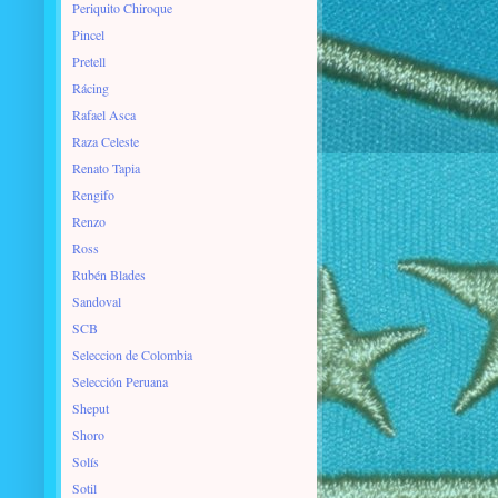
Periquito Chiroque
Pincel
Pretell
Rácing
Rafael Asca
Raza Celeste
Renato Tapia
Rengifo
Renzo
Ross
Rubén Blades
Sandoval
SCB
Seleccion de Colombia
Selección Peruana
Sheput
Shoro
Solís
Sotil