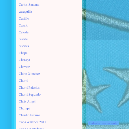
Carlos Santana
casaquilla
Castillo
Cazulo
Celeste
celeste.
celestes
Chapu
Charapa
Chévere
Chino Ximénez
Chorri
Chorri Palacios
Chorri Segundo
Chris Angel
Chumpi
Claudio Pizarro
Copa América 2011
Entrada más reciente
Copa Libertadores