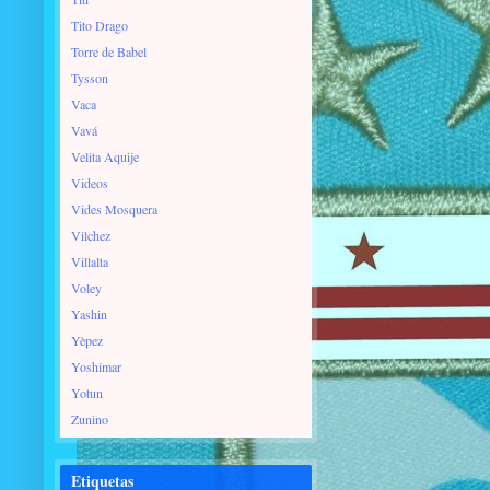
Tito Drago
Torre de Babel
Tysson
Vaca
Vavá
Velita Aquije
Videos
Vides Mosquera
Vilchez
Villalta
Voley
Yashin
Yèpez
Yoshimar
Yotun
Zunino
Etiquetas