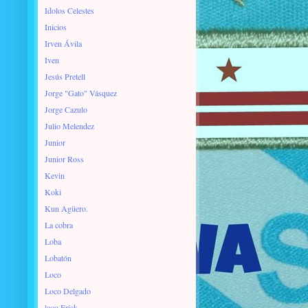
Idolos Celestes
Inicios
Irven Ávila
Iven
Jesús Pretell
Jorge "Gato" Vásquez
Jorge Cazulo
Julio Melendez
Junior
Junior Ross
Kevin
Koki
Kun Agüero.
La cobra
Loba
Lobatón
Loco
Loco Delgado
loco Erick