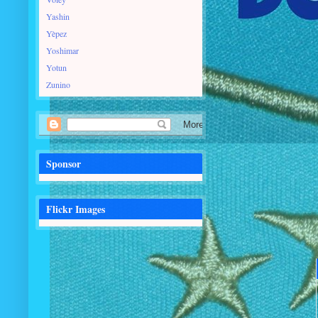
Yashin
Yèpez
Yoshimar
Yotun
Zunino
Sponsor
Flickr Images