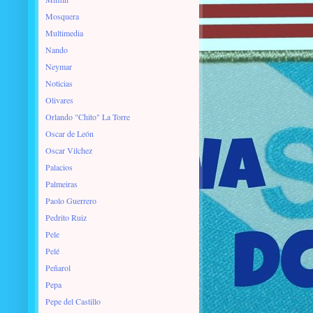
Mosquera
Multimedia
Nando
Neymar
Noticias
Olivares
Orlando "Chito" La Torre
Oscar de León
Oscar Vilchez
Palacios
Palmeiras
Paolo Guerrero
Pedrito Ruiz
Pele
Pelé
Peñarol
Pepa
Pepe del Castillo