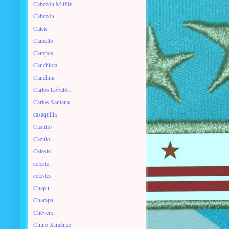
Cabezón Mifflin
Cabezón.
Calca
Camello
Campos
Canchiota
Canchita
Carlos Lobatòn
Carlos Santana
casaquilla
Castillo
Cazulo
Celeste
celeste.
celestes
Chapu
Charapa
Chévere
Chino Ximénez