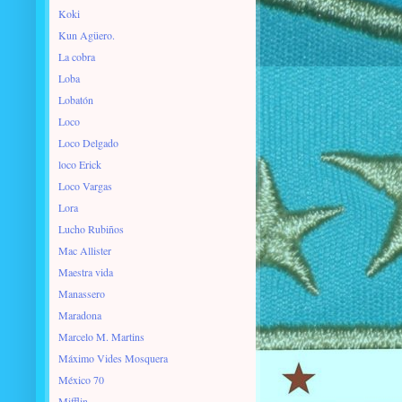
Koki
Kun Agüero.
La cobra
Loba
Lobatón
Loco
Loco Delgado
loco Erick
Loco Vargas
Lora
Lucho Rubiños
Mac Allister
Maestra vida
Manassero
Maradona
Marcelo M. Martins
Máximo Vides Mosquera
México 70
Mifflin