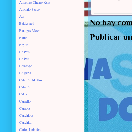
Anselmo Chemo Ruiz
Antonio Sacco
Ayr
No hay com
Baldessari
Banegas Messi
Publicar u
Barreto
Beybe
Bolívar.
Bolivia
Botafogo
Bulgaria
Cabezón Mifflin
Cabezón.
Calca
Camello
Campos
Canchiota
Canchita
Carlos Lobatòn