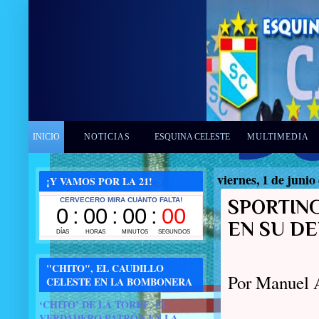
INICIO
NOTICIAS
ESQUINA CELESTE
MULTIMEDIA
viernes, 1 de junio
¡Y VAMOS POR LA 21!
SPORTIN
EN SU DE
"CHITO", EL CAUDILLO
Por Manuel 
CELESTE EN LA BOMBONERA
‘CHITO’ DE LA TORRE, EL
VERDADERO PATRÓN EN LA