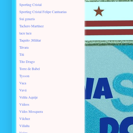
Sporting Cristal
Sporting Cristal Felipe Cantuarias
Sui generis
Tachero Martínez
tacu tacu
Taquito ;Militar
Távara
Titi
Tito Drago
Torre de Babel
Tysson
Vaca
Vavá
Velita Aquije
Videos
Vides Mosquera
Vilchez
Villalta
Voley