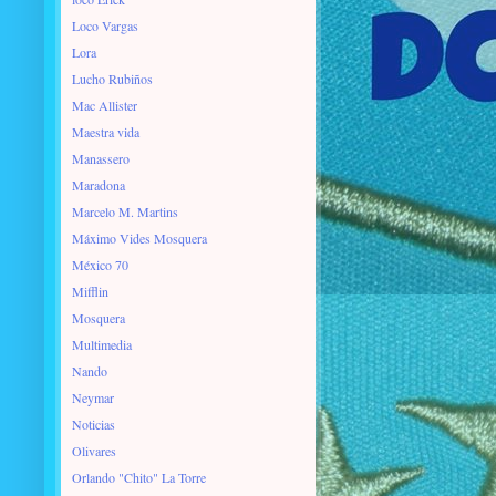
Loco Vargas
Lora
Lucho Rubiños
Mac Allister
Maestra vida
Manassero
Maradona
Marcelo M. Martins
Máximo Vides Mosquera
México 70
Mifflin
Mosquera
Multimedia
Nando
Neymar
Noticias
Olivares
Orlando "Chito" La Torre