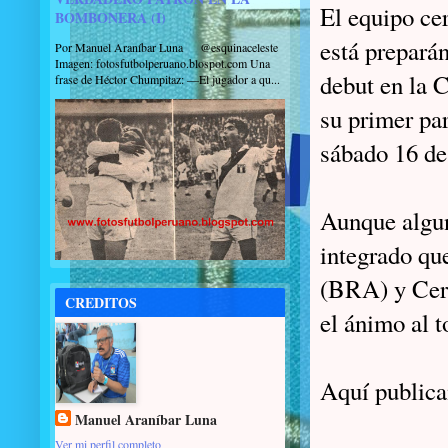
El equipo ce
BOMBONERA (I)
está prepará
Por Manuel Araníbar Luna @esquinaceleste
Imagen: fotosfutbolperuano.blospot.com Una
debut en la 
frase de Héctor Chumpitaz: —El jugador a qu...
su primer par
sábado 16 de
Aunque algun
integrado q
(BRA) y Cerr
CREDITOS
el ánimo al t
Aquí publica
Manuel Araníbar Luna
Ver mi perfil completo