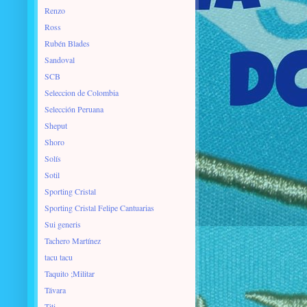
Renzo
Ross
Rubén Blades
Sandoval
SCB
Seleccion de Colombia
Selección Peruana
Sheput
Shoro
Solís
Sotil
Sporting Cristal
Sporting Cristal Felipe Cantuarias
Sui generis
Tachero Martínez
tacu tacu
Taquito ;Militar
Távara
Titi