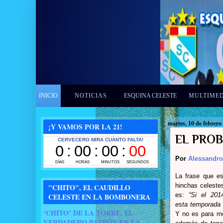
INICIO
NOTICIAS
ESQUINA CELESTE
MULTIME
martes, 10 de febrero
¡Y VAMOS POR LA 21!
EL PROB
Por
Alessandro
La frase que e
hinchas celestes
"CHITO", EL CAUDILLO
es:
“Si el 201
CELESTE EN LA BOMBONERA
esta temporada
‘CHITO’ DE LA TORRE, EL
Y no es para me
VERDADERO PATRÓN EN LA