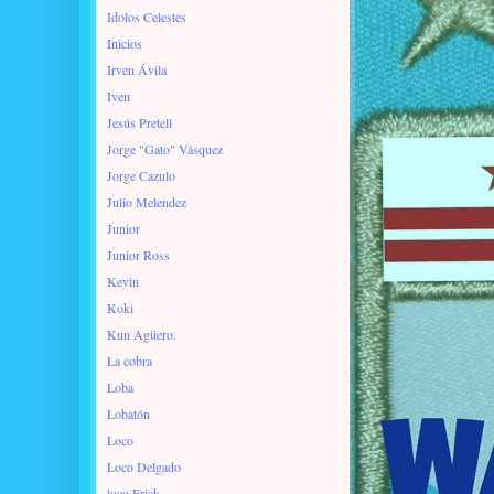
Idolos Celestes
Inicios
Irven Ávila
Iven
Jesús Pretell
Jorge "Gato" Vásquez
Jorge Cazulo
Julio Melendez
Junior
Junior Ross
Kevin
Koki
Kun Agüero.
La cobra
Loba
Lobatón
Loco
Loco Delgado
loco Erick