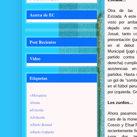
Otra de las 
Acerca de EC
Estrada. A est
visto por amb
dejado una mu
Josué, tanto c
presentación (j
Post Recientes
en el debut 
Municipal (jugó 
partido contra
Video
derecha) cumpli
asistencias e
partidos. Hasta s
Etiquetas
un gol de “sombr
en el fútbol per
.
por izquierda. Gr
<Mosquera
Abram
Los zurdos…
advincula
Ahora pasamos 
Advíncula
cara de la mone
Alberto Bonnet
Cossio y Elsar 
recientemente fi
Alberto Gallardo
jugar dos t