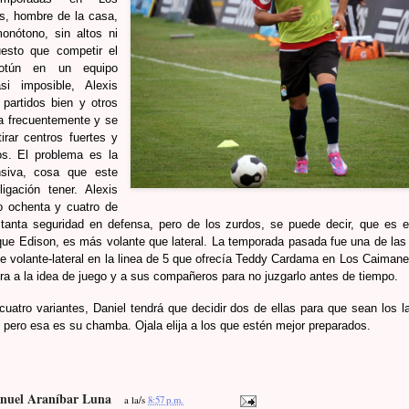
s, hombre de la casa,
onótono, sin altos ni
uesto que competir el
otún en un equipo
i imposible, Alexis
 partidos bien y otros
a frecuentemente y se
tirar centros fuertes y
os. El problema es la
nsiva, cosa que este
igación tener. Alexis
o ochenta y cuatro de
 tanta seguridad en defensa, pero de los zurdos, se puede decir, que es e
que Edison, es más volante que lateral. La temporada pasada fue una de las
e volante-lateral en la linea de 5 que ofrecía Teddy Cardama en Los Caiman
a a la idea de juego y a sus compañeros para no juzgarlo antes de tiempo.
uatro variantes, Daniel tendrá que decidir dos de ellas para que sean los lat
e, pero esa es su chamba. Ojala elija a los que estén mejor preparados.
nuel Araníbar Luna
a la/s
8:57 p.m.