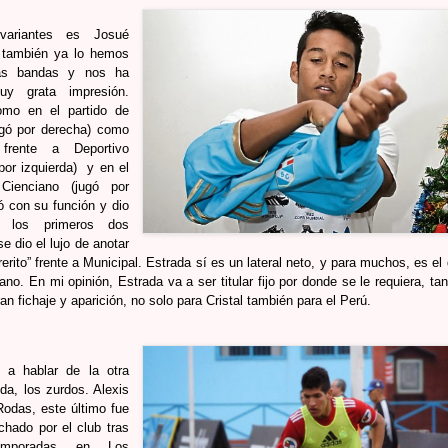
variantes es Josué
e también ya lo hemos
as bandas y nos ha
y grata impresión.
omo en el partido de
ugó por derecha) como
frente a Deportivo
por izquierda) y en el
 Cienciano (jugó por
ó con su función y dio
n los primeros dos
e dio el lujo de anotar
erito” frente a Municipal. Estrada sí es un lateral neto, y para muchos, es el
uano. En mi opinión, Estrada va a ser titular fijo por donde se le requiera, ta
an fichaje y aparición, no solo para Cristal también para el Perú.
a hablar de la otra
da, los zurdos. Alexis
Rodas, este último fue
chado por el club tras
emporadas en Los