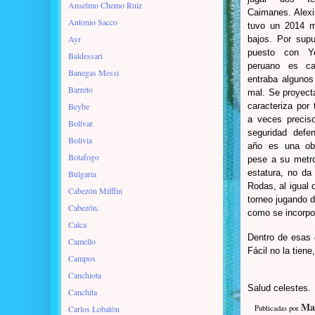
Anselmo Chemo Ruiz
Caimanes. Alexi
Antonio Sacco
tuvo un 2014 m
Ayr
bajos. Por sup
puesto con Y
Baldessari
peruano es cas
Banegas Messi
entraba algunos
Barreto
mal. Se proyect
Beybe
caracteriza por 
a veces precis
Bolívar.
seguridad defe
Bolivia
año es una obl
Botafogo
pese a su metr
estatura, no da
Bulgaria
Rodas, al igual 
Cabezón Mifflin
torneo jugando d
Cabezón.
como se incorpor
Calca
Dentro de esas c
Camello
Fácil no la tien
Campos
Canchiota
Salud celestes.
Canchita
Ma
Carlos Lobatòn
Publicadas por