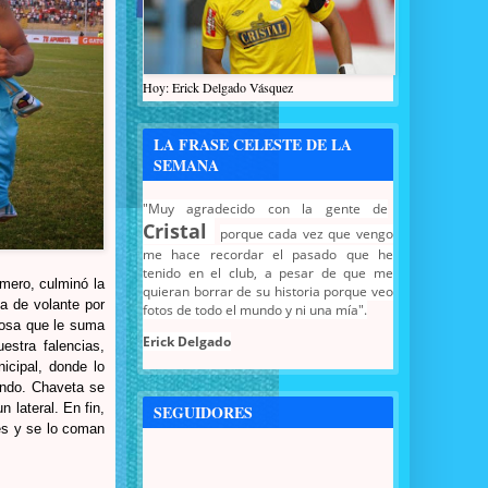
Hoy: Erick Delgado Vásquez
LA FRASE CELESTE DE LA
SEMANA
"Muy agradecido con la gente de
Cristal
porque cada vez que vengo
me hace recordar el pasado que he
tenido en el club, a pesar de que me
mero, culminó la
quieran borrar de su historia porque veo
la de volante por
fotos de todo el mundo y ni una mía".
 cosa que le suma
Erick Delgado
estra falencias,
icipal, donde lo
gando. Chaveta se
 lateral. En fin,
SEGUIDORES
es y se lo coman