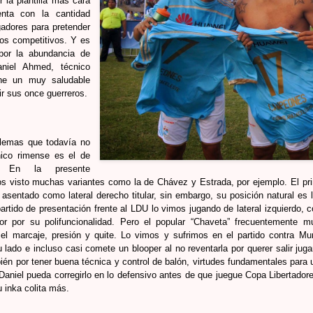
 la plantilla más cara
enta con la cantidad
gadores para pretender
os competitivos. Y es
or la abundancia de
aniel Ahmed, técnico
iene un muy saludable
ir sus once guerreros.
blemas que todavía no
nico rimense es el de
s. En la presente
 visto muchas variantes como la de Chávez y Estrada, por ejemplo. El pri
sentado como lateral derecho titular, sin embargo, su posición natural es 
artido de presentación frente al LDU lo vimos jugando de lateral izquierdo,
or por su polifuncionalidad. Pero el popular “Chaveta” frecuentemente mu
el marcaje, presión y quite. Lo vimos y sufrimos en el partido contra Mun
 lado e incluso casi comete un blooper al no reventarla por querer salir ju
ién por tener buena técnica y control de balón, virtudes fundamentales para un
aniel pueda corregirlo en lo defensivo antes de que juegue Copa Libertador
u inka colita más.