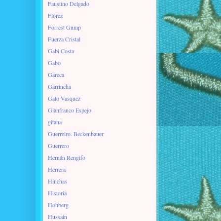
Faustino Delgado
Florez
Forrest Gump
Fuerza Cristal
Gabi Costa
Gabo
Gareca
Garrincha
Gato Vasquez
Gianfranco Espejo
gitana
Guerreiro. Beckenbauer
Guerrero
Hernán Rengifo
Herrera
Hinchas
Historia
Hohberg
Hussain