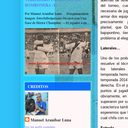
además de tener
BOMBONERA (I)
del torneo, cu
necesaria de ju
Por Manuel Araníbar Luna @esquinaceleste
armar dos equip
Imagen: fotosfutbolperuano.blospot.com Una
precisamente p
frase de Héctor Chumpitaz: —El jugador a qu...
plantel, que D
bajopontino, t
problema al eleg
Laterales…
Uno de los pro
resuelve el téc
los laterale
temporada hemos
temporada 2014 a
derecha. En el p
CREDITOS
puntos al jugad
obviamente, en 
superaron por su
caracteriza tamb
esperemos que D
cual chifa con s
Manuel Araníbar Luna
Ver mi perfil completo
Estrada…