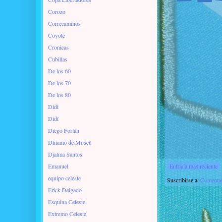
Corozo
Correcaminos
Coyote
Cronicas
Cubillas
De los 60
De los 70
De los 80
Didi
Didí
Diego Forlán
Dínamo de Moscú
Djalma Santos
Emanuel
Entrada más reciente
equipo celeste
Suscribirse a:
Comentar
Erick Delgado
Esquina Celeste
Extremo Celeste