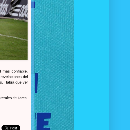
l más confiable.
 revelaciones del
es. Habrá que ver
erales titulares.