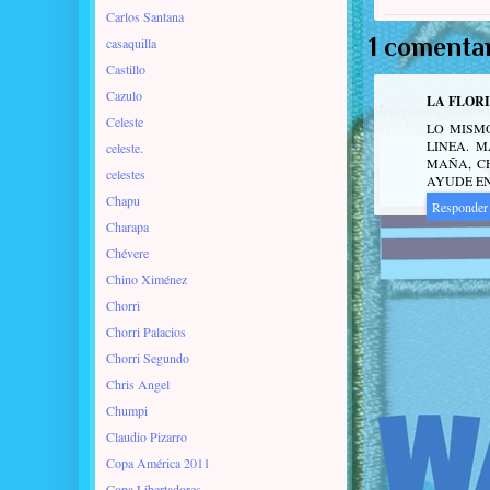
Carlos Santana
1 comentar
casaquilla
Castillo
Cazulo
LA FLOR
Celeste
LO MISMO
LINEA. 
celeste.
MAÑA, C
celestes
AYUDE EN
Chapu
Responder
Charapa
Chévere
Chino Ximénez
Chorri
Chorri Palacios
Chorri Segundo
Chris Angel
Chumpi
Claudio Pizarro
Copa América 2011
Copa Libertadores