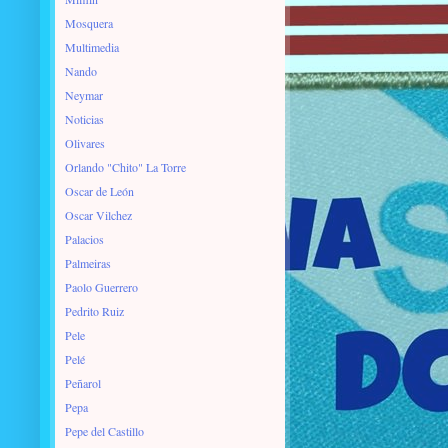
Mosquera
Multimedia
Nando
Neymar
Noticias
Olivares
Orlando "Chito" La Torre
Oscar de León
Oscar Vilchez
Palacios
Palmeiras
Paolo Guerrero
Pedrito Ruiz
Pele
Pelé
Peñarol
Pepa
Pepe del Castillo