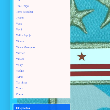
Tito Drago
Torre de Babel
Tysson
Vaca
Vavá
Velita Aquije
Videos
Vides Mosquera
Vilchez
Villalta
Voley
Yashin
Yèpez
Yoshimar
Yotun
Zunino
Etiquetas