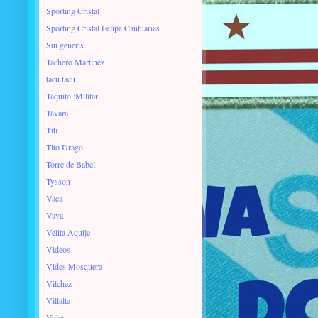
Sporting Cristal
Sporting Cristal Felipe Cantuarias
Sui generis
Tachero Martínez
tacu tacu
Taquito ;Militar
Távara
Titi
Tito Drago
Torre de Babel
Tysson
Vaca
Vavá
Velita Aquije
Videos
Vides Mosquera
Vilchez
Villalta
Voley