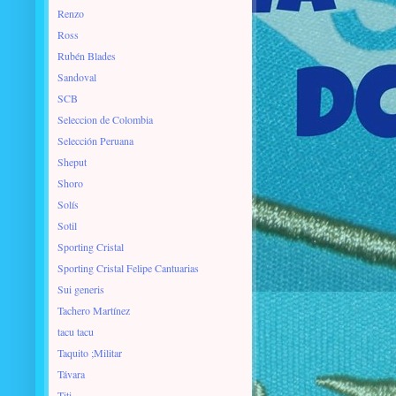
Renzo
Ross
Rubén Blades
Sandoval
SCB
Seleccion de Colombia
Selección Peruana
Sheput
Shoro
Solís
Sotil
Sporting Cristal
Sporting Cristal Felipe Cantuarias
Sui generis
Tachero Martínez
tacu tacu
Taquito ;Militar
Távara
Titi