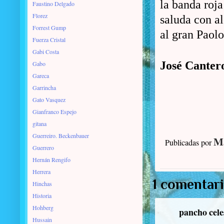
la banda roja
Faustino Delgado
Florez
saluda con al
Forrest Gump
al gran Paol
Fuerza Cristal
Gabi Costa
José Canter
Gabo
Gareca
Garrincha
Gato Vasquez
Gianfranco Espejo
gitana
Guerreiro. Beckenbauer
Ma
Publicadas por
Guerrero
Hernán Rengifo
Herrera
1 comentari
Hinchas
Historia
Hohberg
pancho cele
Hussain