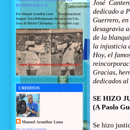
José Cantero
BOMBONERA (I)
dedicado a 
Por Manuel Araníbar Luna @esquinaceleste
Imagen: fotosfutbolperuano.blospot.com Una
Guerrero, en 
frase de Héctor Chumpitaz: —El jugador a qu...
desagravia a
de la blanqui
la injusticia
Hoy, el famos
reincorporac
Gracias, her
dedicados al 
CREDITOS
SE HIZO J
(A Paolo Gu
Manuel Araníbar Luna
Se hizo justi
Ver mi perfil completo