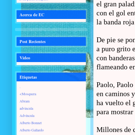
el gran palad
con el gol ent
Acerca de EC
la banda roja
De pie se po
Post Recientes
a puro grito 
con banderas 
Video
flameando e
Etiquetas
Paolo, Paolo
.
en caminos y
<Mosquera
Abram
ha vuelto el 
advincula
para mostrar 
Advíncula
Alberto Bonnet
Millones de 
Alberto Gallardo