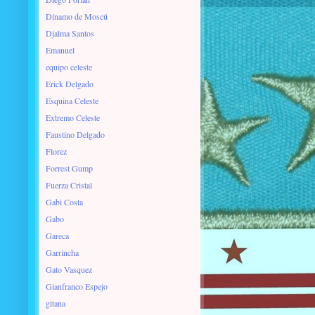
Dínamo de Moscú
Djalma Santos
Emanuel
equipo celeste
Erick Delgado
Esquina Celeste
Extremo Celeste
Faustino Delgado
Florez
Forrest Gump
Fuerza Cristal
Gabi Costa
Gabo
Gareca
Garrincha
Gato Vasquez
Gianfranco Espejo
gitana