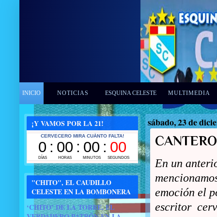
INICIO
NOTICIAS
ESQUINA CELESTE
MULTIMEDIA
sábado, 23 de dici
¡Y VAMOS POR LA 21!
CANTERO 
En un anterio
mencionamos
"CHITO", EL CAUDILLO
emoción el p
CELESTE EN LA BOMBONERA
escritor cer
‘CHITO’ DE LA TORRE, EL
VERDADERO PATRÓN EN LA