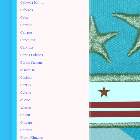
Cabezón Mifflin
Cabezón.
Calca
Camello
Campos
Canchiota
Canchita
Carlos Lobatòn
Carlos Santana
casaquilla
Castillo
Cazulo
Celeste
celeste.
celestes
Chapu
Charapa
Chévere
Chino Ximénez