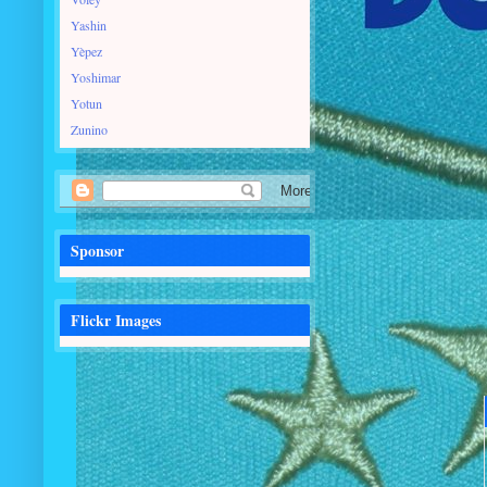
Yashin
Yèpez
Yoshimar
Yotun
Zunino
Sponsor
Flickr Images