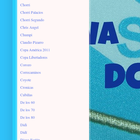
Chorri
Chorri Palacios
Chorri Segundo
Chris Angel
Chumpi
Claudio Pizarro
Copa América 2011
Copa Libertadores
Corozo
Correcaminos
Coyote
Cronicas
Cubillas
De los 60
De los 70
De los 80
Didi
Didí
Diego Forlán