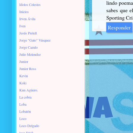
lindo poema,
Idolos Celestes
sabes que el
Inicios
Sporting Cris
Irven Ávila
Iven
Responder
Jesús Pretell
Jorge "Gato" Vásquez
Jorge Cazulo
Julio Melendez
Junior
Junior Ross
Kevin
Koki
Kun Agüero.
La cobra
Loba
Lobatón
Loco
Loco Delgado
loco Erick