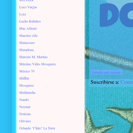
Loco Vargas
Lora
Lucho Rubiños
Mac Allister
Maestra vida
Manassero
Maradona
Marcelo M. Martins
Máximo Vides Mosquera
México 70
Entrada más reciente
Mifflin
Suscribirse a:
Comen
Mosquera
Multimedia
Nando
Neymar
Noticias
Olivares
Orlando "Chito" La Torre