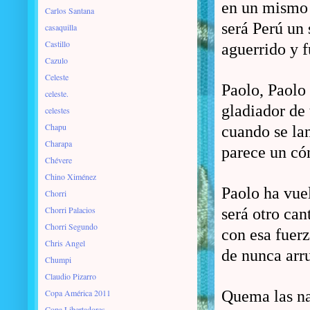
en un mismo 
Carlos Santana
será Perú un 
casaquilla
Castillo
aguerrido y f
Cazulo
Celeste
Paolo, Paolo
celeste.
gladiador de
celestes
Chapu
cuando se la
Charapa
parece un có
Chévere
Chino Ximénez
Paolo ha vue
Chorri
Chorri Palacios
será otro can
Chorri Segundo
con esa fuer
Chris Angel
de nunca arr
Chumpi
Claudio Pizarro
Copa América 2011
Quema las na
Copa Libertadores