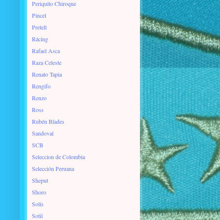
Periquito Chiroque
Pincel
Pretell
Rácing
Rafael Asca
Raza Celeste
Renato Tapia
Rengifo
Renzo
Ross
Rubén Blades
Sandoval
SCB
Seleccion de Colombia
Selección Peruana
Sheput
Shoro
Solís
Sotil