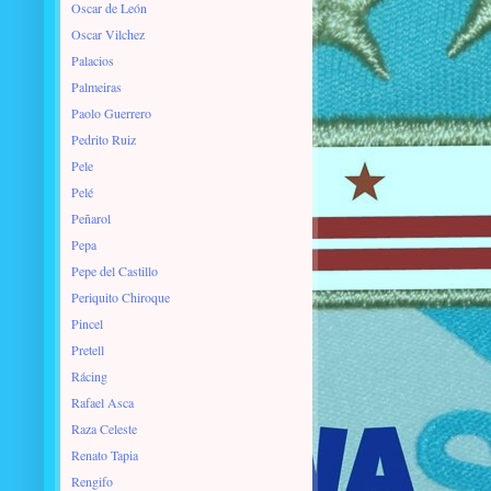
Oscar de León
Oscar Vilchez
Palacios
Palmeiras
Paolo Guerrero
Pedrito Ruiz
Pele
Pelé
Peñarol
Pepa
Pepe del Castillo
Periquito Chiroque
Pincel
Pretell
Rácing
Rafael Asca
Raza Celeste
Renato Tapia
Rengifo