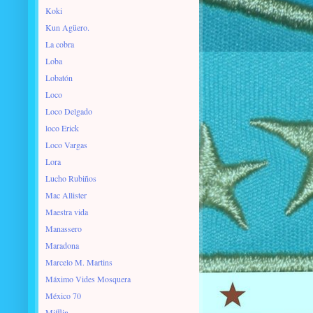
Koki
Kun Agüero.
La cobra
Loba
Lobatón
Loco
Loco Delgado
loco Erick
Loco Vargas
Lora
Lucho Rubiños
Mac Allister
Maestra vida
Manassero
Maradona
Marcelo M. Martins
Máximo Vides Mosquera
México 70
Mifflin