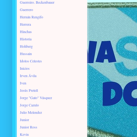
Guerreiro. Beckenbauer
Guerrero
Hernán Rengifo
Herrera
Hinchas
Historia
Hohberg
Hussain
Idolos Celestes
Inicios
Irven Ávila
Iven
Jesús Pretell
Jorge "Gato" Vásquez
Jorge Cazulo
Julio Melendez
Junior
Junior Ross
Kevin