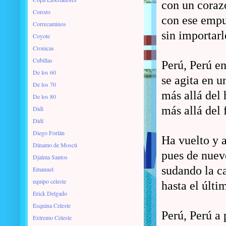
con un coraz
Corozo
con ese empu
Correcaminos
sin importarl
Coyote
Cronicas
Cubillas
Perú, Perú en
De los 60
se agita en u
De los 70
más allá del 
De los 80
más allá del
Didi
Didí
Diego Forlán
Ha vuelto y a
Dínamo de Moscú
pues de nuev
Djalma Santos
sudando la c
Emanuel
equipo celeste
hasta el últi
Erick Delgado
Esquina Celeste
Perú, Perú a 
Extremo Celeste