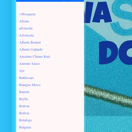
.
<Mosquera
Abram
advincula
Advíncula
Alberto Bonnet
Alberto Gallardo
Anselmo Chemo Ruiz
Antonio Sacco
Ayr
Baldessari
Banegas Messi
Barreto
Beybe
Bolívar.
Bolivia
Botafogo
Bulgaria