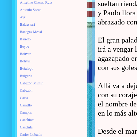
Anselmo Chemo Ruiz
sueltan rienda
Antonio Sacco
y Paolo llora
Ayr
abrazado con
Baldessari
Banegas Messi
El gran pala
Barreto
Beybe
irá a vengar 
Bolívar.
agazapado en
Bolivia
con sus goles
Botafogo
Bulgaria
Cabezón Mifflin
Allá va a dej
Cabezón.
con su coraj
Calca
el nombre de 
Camello
en lo más alt
Campos
Canchiota
Canchita
Desde el mar
Carlos Lobatòn