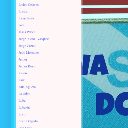
Idolos Celestes
Inicios
Irven Ávila
Iven
Jesús Pretell
Jorge "Gato" Vásquez
Jorge Cazulo
Julio Melendez
Junior
Junior Ross
Kevin
Koki
Kun Agüero.
La cobra
Loba
Lobatón
Loco
Loco Delgado
loco Erick