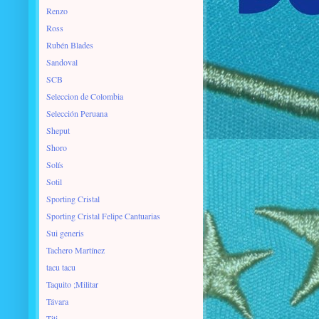
Renzo
Ross
Rubén Blades
Sandoval
SCB
Seleccion de Colombia
Selección Peruana
Sheput
Shoro
Solís
Sotil
Sporting Cristal
Sporting Cristal Felipe Cantuarias
Sui generis
Tachero Martínez
tacu tacu
Taquito ;Militar
Távara
Titi