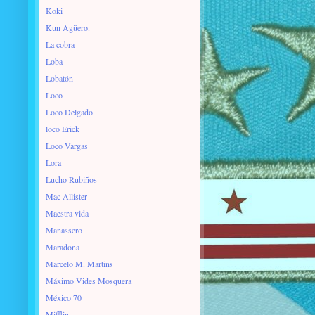
Koki
Kun Agüero.
La cobra
Loba
Lobatón
Loco
Loco Delgado
loco Erick
Loco Vargas
Lora
Lucho Rubiños
Mac Allister
Maestra vida
Manassero
Maradona
Marcelo M. Martins
Máximo Vides Mosquera
México 70
Mifflin