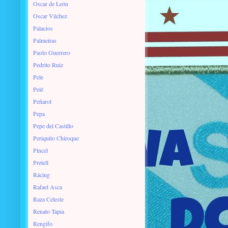
Oscar de León
Oscar Vilchez
Palacios
Palmeiras
Paolo Guerrero
Pedrito Ruiz
Pele
Pelé
Peñarol
Pepa
Pepe del Castillo
Periquito Chiroque
Pincel
Pretell
Rácing
Rafael Asca
Raza Celeste
Renato Tapia
Rengifo