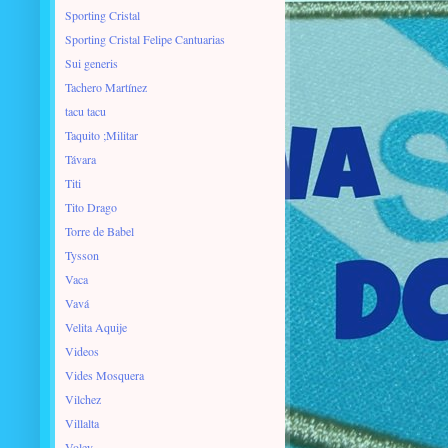
Sporting Cristal
Sporting Cristal Felipe Cantuarias
Sui generis
Tachero Martínez
tacu tacu
Taquito ;Militar
Távara
Titi
Tito Drago
Torre de Babel
Tysson
Vaca
Vavá
Velita Aquije
Videos
Vides Mosquera
Vilchez
Villalta
Voley