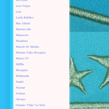
Loco Vargas
Lora
Lucho Rubiños
Mac Allister
Maestra vida
Manassero
Maradona
Marcelo M. Martins
Máximo Vides Mosquera
México 70
Mifflin
Mosquera
Multimedia
Nando
Neymar
Noticias
Olivares
Orlando "Chito" La Torre