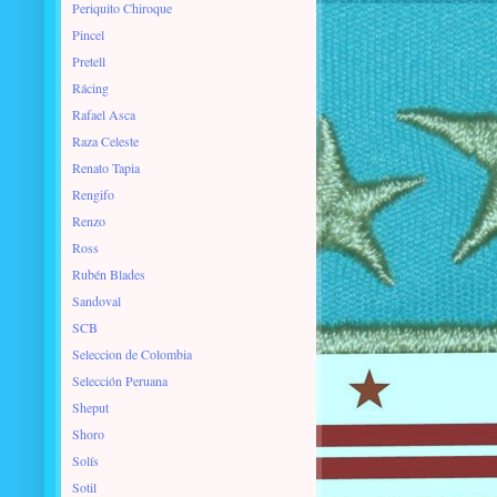
Periquito Chiroque
Pincel
Pretell
Rácing
Rafael Asca
Raza Celeste
Renato Tapia
Rengifo
Renzo
Ross
Rubén Blades
Sandoval
SCB
Seleccion de Colombia
Selección Peruana
Sheput
Shoro
Solís
Sotil