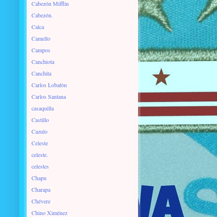
Cabezón Mifflin
Cabezón.
Calca
Camello
Campos
Canchiota
Canchita
Carlos Lobatòn
Carlos Santana
casaquilla
Castillo
Cazulo
Celeste
celeste.
celestes
Chapu
Charapa
Chévere
Chino Ximénez