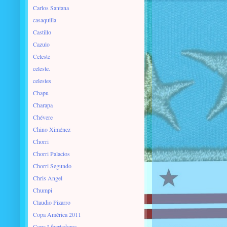
Carlos Santana
casaquilla
Castillo
Cazulo
Celeste
celeste.
celestes
Chapu
Charapa
Chévere
Chino Ximénez
Chorri
Chorri Palacios
Chorri Segundo
Chris Angel
Chumpi
Claudio Pizarro
Copa América 2011
Copa Libertadores