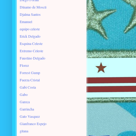
Dínamo de Moscú
Djalma Santos
Emanuel
equipo celeste
Erick Delgado
Esquina Celeste
Extremo Celeste
Faustino Delgado
Florez
Forrest Gump
Fuerza Cristal
Gabi Costa
Gabo
Gareca
Garrincha
Gato Vasquez
Gianfranco Espejo
gitana