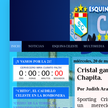
INICIO
NOTICIAS
ESQUINA CELESTE
MULTIMEDIA
miércoles, 20 de m
¡Y VAMOS POR LA 21!
Cristal ga
Chapita.
Por Judith Ar
"CHITO", EL CAUDILLO
CELESTE EN LA BOMBONERA
Sporting Cri
‘CHITO’ DE LA TORRE, EL
un mereci
VERDADERO PATRÓN EN LA