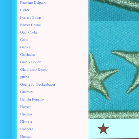
Faustino Delgado
Florez
Forrest Gump
Fuerza Cristal
Gabi Costa
Gabo
Gareca
Garrincha
Gato Vasquez
Gianfranco Espejo
gitana
Guerreiro. Beckenbauer
Guerrero
Hernán Rengifo
Herrera
Hinchas
Historia
Hohberg
Hussain