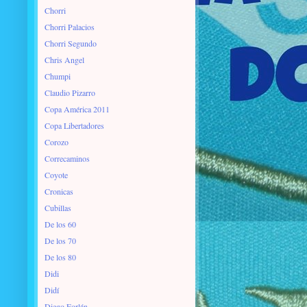
Chorri
Chorri Palacios
Chorri Segundo
Chris Angel
Chumpi
Claudio Pizarro
Copa América 2011
Copa Libertadores
Corozo
Correcaminos
Coyote
Cronicas
Cubillas
De los 60
De los 70
De los 80
Didi
Didí
Diego Forlán