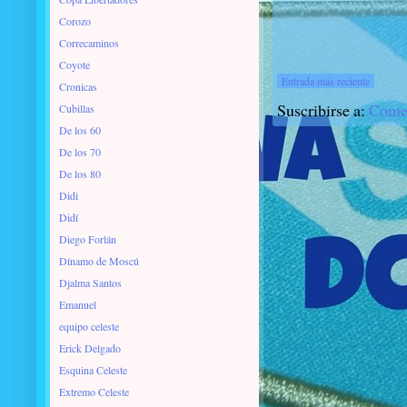
Corozo
Correcaminos
Coyote
Entrada más reciente
Cronicas
Suscribirse a:
Comen
Cubillas
De los 60
De los 70
De los 80
Didi
Didí
Diego Forlán
Dínamo de Moscú
Djalma Santos
Emanuel
equipo celeste
Erick Delgado
Esquina Celeste
Extremo Celeste