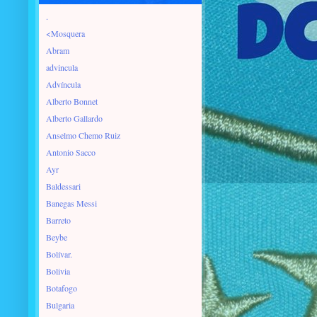
.
<Mosquera
Abram
advincula
Advíncula
Alberto Bonnet
Alberto Gallardo
Anselmo Chemo Ruiz
Antonio Sacco
Ayr
Baldessari
Banegas Messi
Barreto
Beybe
Bolívar.
Bolivia
Botafogo
Bulgaria