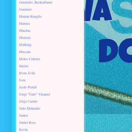
Guerreiro. Beckenbauer
Guerrero
Hernán Rengifo
Herrera
Hinchas
Historia
Hohberg
Hussain
Idolos Celestes
Inicios
Irven Ávila
Iven
Jesús Pretell
Jorge "Gato" Vásquez
Jorge Cazulo
Julio Melendez
Junior
Junior Ross
Kevin