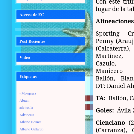
Con este tri
lugar de la ta
Acerca de EC
Alineaciones
Sporting Cr
Penny (Arauj
Post Recientes
(Calcaterra
Martínez,
Video
Cazulo, L
Manicero (
Etiquetas
Ballón, Blan
DT: Daniel A
.
<Mosquera
TA:
Ballón, C
Abram
advincula
Goles:
Ávila 
Advíncula
Cienciano
(
Alberto Bonnet
(Carranza), 
Alberto Gallardo