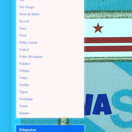
Tito Drago
Torre de Babel
Tysson
Vaca
Vavá
Velita Aquije
Videos
Vides Mosquera
Vilchez
Villalta
Voley
Yashin
Yèpez
Yoshimar
Yotun
Zunino
Etiquetas