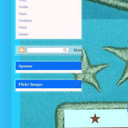
Yashin
Yèpez
Yoshimar
Yotun
Zunino
Sponsor
Flickr Images