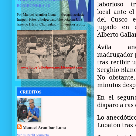
laborioso t
BOMBONERA (I)
local ante el
Por Manuel Araníbar Luna @esquinaceleste
del Cusco e
Imagen: fotosfutbolperuano.blospot.com Una
frase de Héctor Chumpitaz: —El jugador a qu...
jugado en e
Alberto Galla
Ávila a
madrugador 
tras recibir
Serghio Blanc
No obstante
minutos desp
CREDITOS
En el segun
disparo a ras 
Lo anecdótico
Lobatón tras 
Manuel Araníbar Luna
Ver mi perfil completo