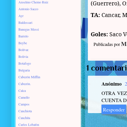
(Guerrero), O
Anselmo Chemo Ruiz
Antonio Sacco
TA:
Cancar, M
Ayr
Baldessari
Banegas Messi
Goles:
Saco V
Barreto
Ma
Beybe
Publicadas por
Bolívar.
Bolivia
Botafogo
1 comentari
Bulgaria
Cabezón Mifflin
Anónimo
2
Cabezón.
Calca
OTRA VEZ
Camello
CUENTA D
Campos
Responder
Canchiota
Canchita
Carlos Lobatòn