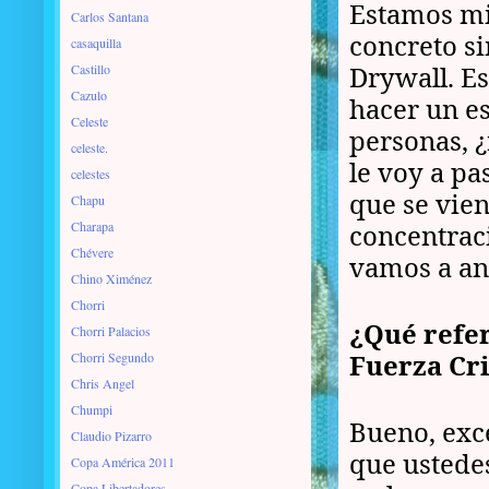
Estamos mi
Carlos Santana
concreto si
casaquilla
Drywall. Es
Castillo
Cazulo
hacer un e
Celeste
personas, 
celeste.
le voy a pa
celestes
que se vien
Chapu
Charapa
concentraci
Chévere
vamos a an
Chino Ximénez
Chorri
¿Qué refer
Chorri Palacios
Fuerza Cri
Chorri Segundo
Chris Angel
Chumpi
Bueno, exce
Claudio Pizarro
que ustede
Copa América 2011
Copa Libertadores