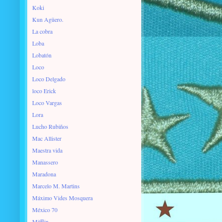
Koki
Kun Agüero.
La cobra
Loba
Lobatón
Loco
Loco Delgado
loco Erick
Loco Vargas
Lora
Lucho Rubiños
Mac Allister
Maestra vida
Manassero
Maradona
Marcelo M. Martins
Máximo Vides Mosquera
México 70
Mifflin