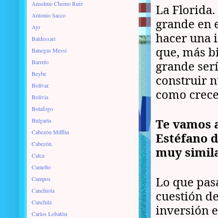
Anselmo Chemo Ruiz
La Florida
Antonio Sacco
grande en e
Ayr
hacer una i
Baldessari
que, más b
Banegas Messi
Barreto
grande ser
Beybe
construir n
Bolívar.
como crece
Bolivia
Botafogo
Te vamos a
Bulgaria
Cabezón Mifflin
Estéfano d
Cabezón.
muy simila
Calca
Camello
Lo que pas
Campos
Canchiota
cuestión de
Canchita
inversión e
Carlos Lobatòn