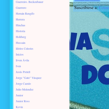
Guerreiro. Beckenbauer
Suscribirse a:
Comen
Guerrero
Hernán Rengifo
Herrera
Hinchas
Historia
Hohberg
Hussain
Idolos Celestes
Inicios
Irven Ávila
Iven
Jesús Pretell
Jorge "Gato" Vásquez
Jorge Cazulo
Julio Melendez
Junior
Junior Ross
Kevin