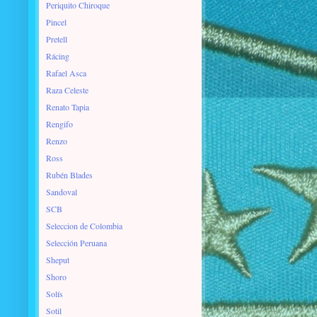
Periquito Chiroque
Pincel
Pretell
Rácing
Rafael Asca
Raza Celeste
Renato Tapia
Rengifo
Renzo
Ross
Rubén Blades
Sandoval
SCB
Seleccion de Colombia
Selección Peruana
Sheput
Shoro
Solís
Sotil