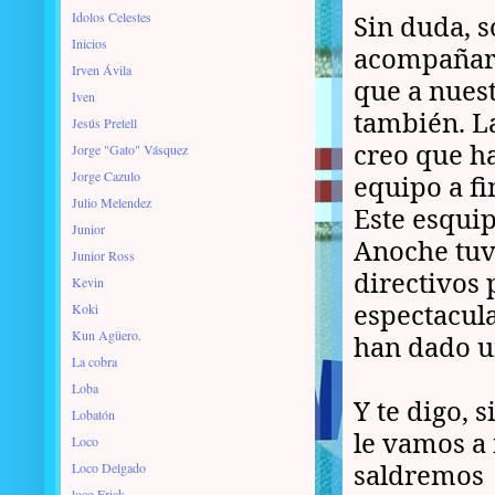
Idolos Celestes
Sin duda, s
Inicios
acompañarn
Irven Ávila
que a nuest
Iven
también. L
Jesús Pretell
creo que h
Jorge "Gato" Vásquez
Jorge Cazulo
equipo a fi
Julio Melendez
Este esqui
Junior
Anoche tuv
Junior Ross
directivos 
Kevin
espectacula
Koki
Kun Agüero.
han dado u
La cobra
Loba
Y te digo, 
Lobatón
le vamos a 
Loco
saldremos 
Loco Delgado
loco Erick