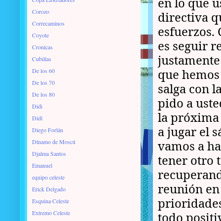
en lo que 
Corozo
directiva 
Correcaminos
esfuerzos.
Coyote
es seguir r
Cronicas
justamente 
Cubillas
que hemos 
De los 60
De los 70
salga con l
De los 80
pido a uste
Didi
la próxima
Didí
a jugar el 
Diego Forlán
Dínamo de Moscú
vamos a hac
Djalma Santos
tener otro 
Emanuel
recuperand
equipo celeste
reunión en 
Erick Delgado
prioridade
Esquina Celeste
Extremo Celeste
todo positi