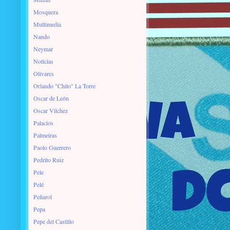
Mosquera
Multimedia
Nando
Neymar
Noticias
Olivares
Orlando "Chito" La Torre
Oscar de León
Oscar Vilchez
Palacios
Palmeiras
Paolo Guerrero
Pedrito Ruiz
Pele
Pelé
Peñarol
Pepa
Pepe del Castillo