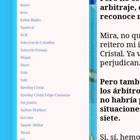
arbitraje,
Renzo
Ross
reconoce 
Rubén Blades
Sandoval
Mira, no q
SCB
reitero mi
Seleccion de Colombia
Selección Peruana
Cristal. Ya
Sheput
perjudican
Shoro
Solís
Pero tambi
Sotil
Sporting Cristal
los árbitr
Sporting Cristal Felipe Cantuarias
no habría
Sui generis
situacione
Tachero Martínez
siete.
tacu tacu
Taquito ;Militar
Távara
Si, sí, hem
Titi