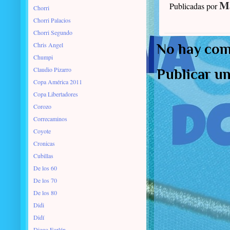
Ma
Publicadas por
Chorri
Chorri Palacios
Chorri Segundo
Chris Angel
No hay com
Chumpi
Claudio Pizarro
Publicar u
Copa América 2011
Copa Libertadores
Corozo
Correcaminos
Coyote
Cronicas
Cubillas
De los 60
De los 70
De los 80
Didi
Didí
Diego Forlán