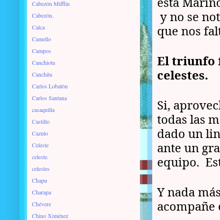
está Mariño
Cabezón Mifflin
y no se not
Cabezón.
que nos fal
Calca
Camello
Campos
El triunfo
Canchiota
celestes.
Canchita
Carlos Lobatòn
Carlos Santana
Si, aprovec
casaquilla
todas las m
Castillo
dado un lin
Cazulo
ante un gr
Celeste
celeste.
equipo. Est
celestes
Chapu
Y nada más
Charapa
acompañe e
Chévere
Chino Ximénez