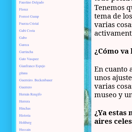
Faustino Delgado
Tenemos qu
Florez
tema de lo
Forrest Gump
varias cosa
Fuerza Cristal
Gabi Costa
activament
Gabo
Gareca
¿Cómo va 
Garrincha
Gato Vasquez
Gianfranco Espejo
En cuanto a
gitana
unos ajust
Guerreiro. Beckenbauer
varias cosa
Guerrero
museo y un
Hernán Rengifo
Herrera
Hinchas
¿Ya estas 
Historia
aires cele
Hohberg
Hussain