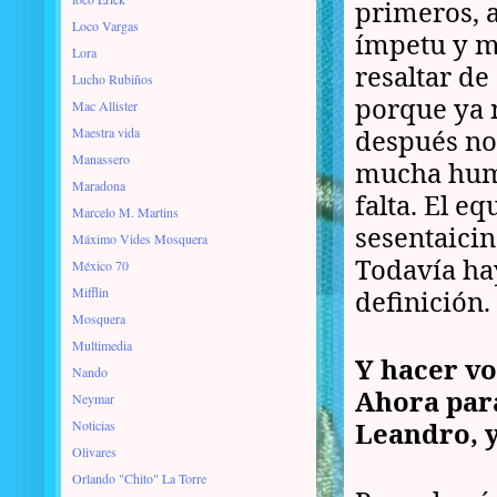
primeros, 
Loco Vargas
ímpetu y m
Lora
resaltar de
Lucho Rubiños
porque ya 
Mac Allister
después no
Maestra vida
Manassero
mucha humi
Maradona
falta. El e
Marcelo M. Martins
sesentaicin
Máximo Vides Mosquera
Todavía ha
México 70
Mifflin
definición.
Mosquera
Multimedia
Y hacer vo
Nando
Ahora par
Neymar
Leandro, y
Noticias
Olivares
Orlando "Chito" La Torre