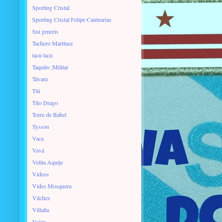
Sporting Cristal
Sporting Cristal Felipe Cantuarias
Sui generis
Tachero Martínez
tacu tacu
Taquito ;Militar
Távara
Titi
Tito Drago
Torre de Babel
Tysson
Vaca
Vavá
Velita Aquije
Videos
Vides Mosquera
Vilchez
Villalta
Voley