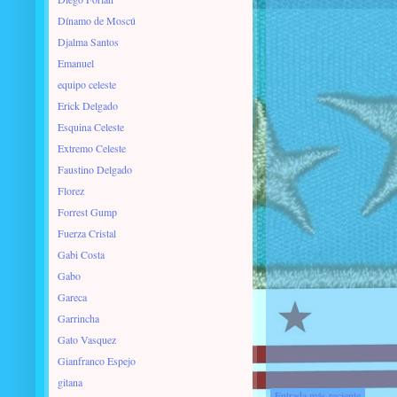
Dínamo de Moscú
Djalma Santos
Emanuel
equipo celeste
Erick Delgado
Esquina Celeste
Extremo Celeste
Faustino Delgado
Florez
Forrest Gump
Fuerza Cristal
Gabi Costa
Gabo
Gareca
Garrincha
Gato Vasquez
Gianfranco Espejo
gitana
Entrada más reciente