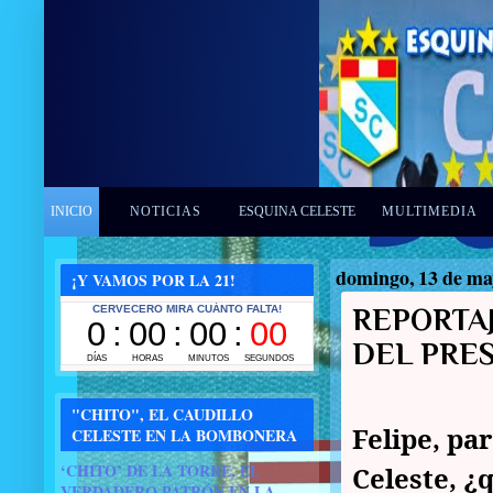
INICIO
NOTICIAS
ESQUINA CELESTE
MULTIMEDIA
domingo, 13 de ma
¡Y VAMOS POR LA 21!
REPORTAJ
DEL PRE
"CHITO", EL CAUDILLO
Felipe, par
CELESTE EN LA BOMBONERA
‘CHITO’ DE LA TORRE, EL
Celeste, ¿
VERDADERO PATRÓN EN LA