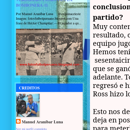
conclusion
BOMBONERA (I)
Por Manuel Araníbar Luna @esquinaceleste
partido?
Imagen: fotosfutbolperuano.blospot.com Una
frase de Héctor Chumpitaz: —El jugador a qu...
Muy conten
resultado, 
equipo jug
Hemos teni
sesentaici
que se ganó
adelante. T
regresó e 
CREDITOS
Ross hizo l
Esto nos de
deja en pos
Manuel Araníbar Luna
para meterl
Ver mi perfil completo