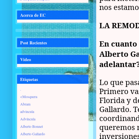
nos estamos
Acerca de EC
LA REMO
En cuanto 
Post Recientes
Alberto Ga
Video
adelantar
Etiquetas
Lo que pas
Primero vam
.
<Mosquera
Florida y d
Abram
Gallardo. 
advincula
coordinand
Advíncula
queremos ma
Alberto Bonnet
inversione
Alberto Gallardo