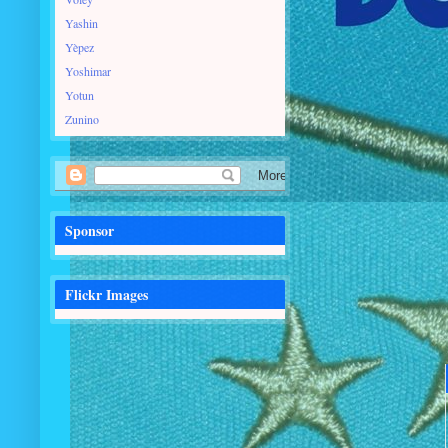
Yashin
Yèpez
Yoshimar
Yotun
Zunino
Sponsor
Flickr Images