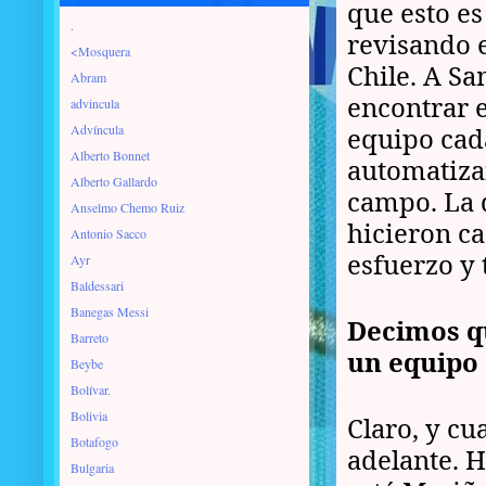
que esto es
.
revisando 
<Mosquera
Chile. A S
Abram
encontrar 
advincula
Advíncula
equipo cad
Alberto Bonnet
automatiza
Alberto Gallardo
campo. La 
Anselmo Chemo Ruiz
hicieron ca
Antonio Sacco
esfuerzo y 
Ayr
Baldessari
Banegas Messi
Decimos qu
Barreto
un equipo 
Beybe
Bolívar.
Bolivia
Claro, y c
Botafogo
adelante. 
Bulgaria