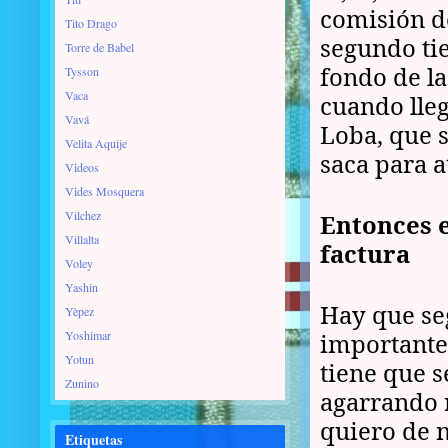
comisión de
Tito Drago
segundo ti
Torre de Babel
fondo de la
Tysson
Vaca
cuando lleg
Vavá
Loba, que s
Velita Aquije
saca para a
Videos
Vides Mosquera
Vilchez
Entonces e
Villalta
factura
Voley
Yashin
Hay que seg
Yèpez
Yoshimar
importante 
Yotun
tiene que 
Zunino
agarrando r
quiero de 
Etiquetas