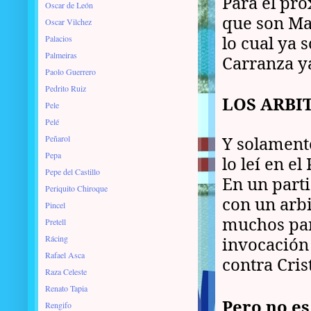
Para el pr
Oscar de León
que son Ma
Oscar Vilchez
lo cual ya 
Palacios
Palmeiras
Carranza y
Paolo Guerrero
Pedrito Ruiz
LOS ARBI
Pele
Pelé
Y solament
Peñarol
Pepa
lo leí en el
Pepe del Castillo
En un part
Periquito Chiroque
con un arb
Pincel
muchos par
Pretell
Rácing
invocación 
Rafael Asca
contra Crist
Raza Celeste
Renato Tapia
Pero no es
Rengifo